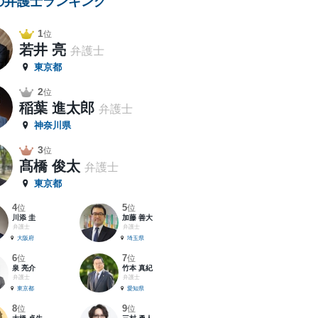
の弁護士ランキング
1
位
若井 亮
弁護士
東京都
2
位
稲葉 進太郎
弁護士
神奈川県
3
位
髙橋 俊太
弁護士
東京都
4
5
位
位
川添 圭
加藤 善大
弁護士
弁護士
大阪府
埼玉県
6
7
位
位
泉 亮介
竹本 真紀
弁護士
弁護士
東京都
愛知県
8
9
位
位