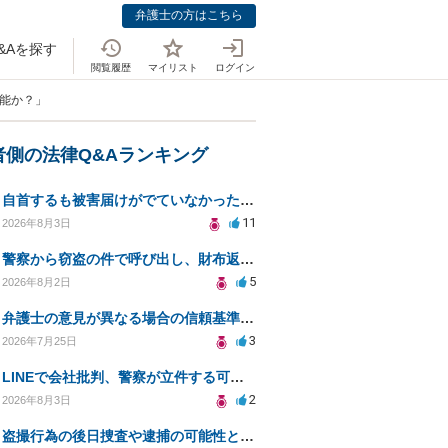
弁護士の方はこちら
&Aを探す
閲覧履歴
マイリスト
ログイン
可能か？」
者側の法律Q&Aランキング
自首するも被害届けがでていなかった場合
11
2026年8月3日
警察から窃盗の件で呼び出し、財布返却で自首すべきか？
5
2026年8月2日
弁護士の意見が異なる場合の信頼基準について教えてください
3
2026年7月25日
LINEで会社批判、警察が立件する可能性は？
2
2026年8月3日
盗撮行為の後日捜査や逮捕の可能性と初動対応について