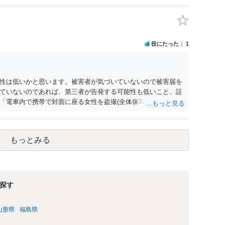
ーダーを持参して取り調べ内容を録音することは必須だと考え
役にたった
1
性は低いかと思います。被害者が気づいていないので被害届を
ていないのであれば、第三者が告発する可能性も低いこと、証
「電車内で携帯で対面に座る女性を盗撮(全体像写真1枚と5秒程
ど強調したものではありません。」とありますが、少なくとも捜
逮捕勾留されるケースが私の弁護経験では多くなった印象です
惑防止条例違反になることもあります）。2度としないことを
もっとみる
。
探す
山形県
福島県