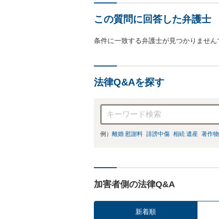
この質問に回答した弁護士
条件に一致する弁護士が見つかりません
法律Q&Aを探す
例）
離婚 慰謝料
誹謗中傷
相続 遺産
著作物
加害者側の法律Q&A
新着順