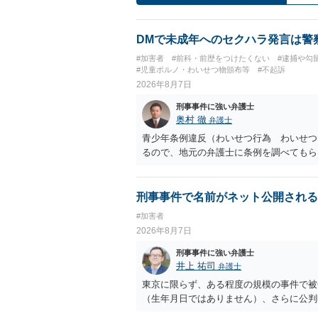
DMで未成年へのセクハラ発言は警
#加害者
#前科・前歴をつけたくない
#逮捕や勾
#児童ポルノ・わいせつ物頒布等
#不起訴
2026年8月7日
刑事事件に強い弁護士
奥村 徹
弁護士
青少年条例違反（わいせつ行為 わいせつ
るので、地元の弁護士に条例を調べてもら
刑事事件で名前がネット公開される
#加害者
2026年8月7日
刑事事件に強い弁護士
井上 祐司
弁護士
東京に限らず、ある程度の規模の事件で被
（生年月日ではありません）、さらに公判