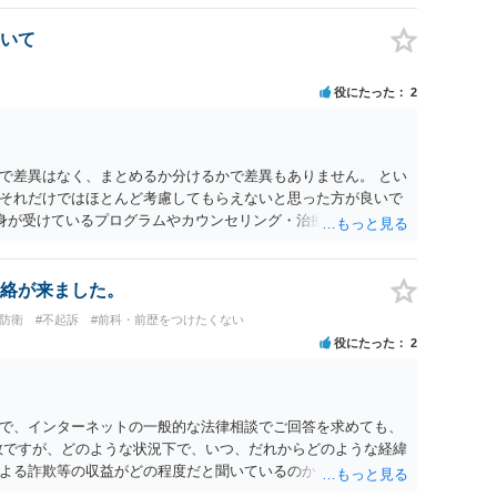
いて
役にたった
2
で差異はなく、まとめるか分けるかで差異もありません。 とい
それだけではほとんど考慮してもらえないと思った方が良いで
自身が受けているプログラムやカウンセリング・治療の内容 ・利
と連携した職業支援の内容や具体的な就労・監督状況） ・監督
と実現可能性があるものでなければあまり意味がありません。
人の反省の言葉だけで十分であり、実刑となるか微妙な事案で
絡が来ました。
とんど効果は望めないというのが実感です。
防衛
#不起訴
#前科・前歴をつけたくない
役にたった
2
で、インターネットの一般的な法律相談でご回答を求めても、
数ですが、どのような状況下で、いつ、だれからどのような経緯
よる詐欺等の収益がどの程度だと聞いているのかということに
れたうえで対処方法を探された方がよいと思われます。 一般論