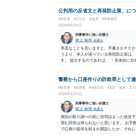
公判用の反省文と再発防止策、につ
#加害者
#万引き・窃盗罪
#刑事裁判
2026年8月6日
刑事事件に強い弁護士
井上 祐司
弁護士
率直なことを言いますと、手書きかＰＣか
うより、本人が述べている再犯防止策は、
す。 提出するのであれば、 ・具体的に
用している再犯防止策（例えば保護観察所
者の証言 など、証拠で担保された客観性
もともと執行猶予が狙える事案であれば本
警察から口座作りの詐欺罪として連
は、本人が再発防止策をいくら述べてもほ
#被害者
#加害者
#特殊詐欺
#冤罪・無実・正当
2026年8月6日
刑事事件に強い弁護士
井上 祐司
弁護士
個別の取り調べの前に切羽詰まった状況下
望む回答は得られないと思います。 お手
で口座の提供を頼まれ開設したか、それに
ついて、お近くで詳細な法律相談を受けら