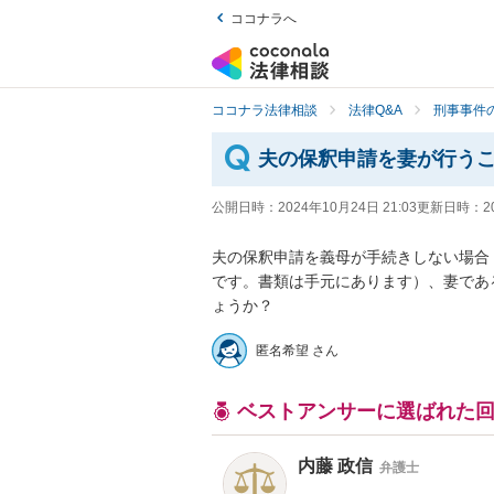
ココナラへ
ココナラ法律相談
法律Q&A
刑事事件の
夫の保釈申請を妻が行う
公開日時：
2024年10月24日 21:03
更新日時：
2
夫の保釈申請を義母が手続きしない場合
です。書類は手元にあります）、妻であ
ょうか？
匿名希望 さん
ベストアンサーに選ばれた
内藤 政信
弁護士