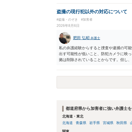
でいえば、任意取り調べの場合、ＩＣレコ
ます。
盗撮の現行犯以外の対応について
#盗撮・のぞき
#加害者
2026年8月6日
肥田 弘昭
弁護士
私の弁護経験からすると捜査や逮捕の可能
出す可能性が低いこと、防犯カメラに映っ
拠は削除されていることからです。但し、
度の動画)してしまいました。下着や胸な
査段階では性的姿態等撮影罪の被疑事実で
（最終的には不起訴ないし各都道府県の迷
お勧めいたします。ご参考にしてください
都道府県から加害者に強い弁護士を
北海道・東北
北海道
青森県
岩手県
宮城県
秋田県
関東