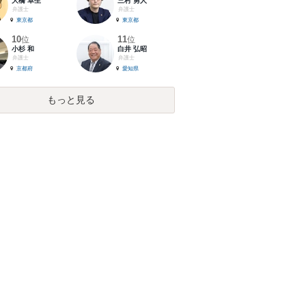
大橋 卓生
三村 勇人
弁護士
弁護士
東京都
東京都
10
11
位
位
小杉 和
白井 弘昭
弁護士
弁護士
京都府
愛知県
もっと見る