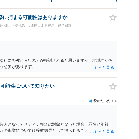
察に捕まる可能性はありますか
留の阻止・準抗告
#逮捕による解雇・退学回避
な行為を教える行為）が検討されると思いますが、地域性があ
う必要があります。
可能性について知りたい
役にたった
1
告人となってメディア報道の対象となった場合、罪名と年齢
時の職業については検察結果として得られることが通常です。