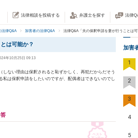
法律相談を投稿する
弁護士を探す
法律Q
法律Q&A
加害者の法律Q&A
法律Q&A「夫の保釈申請を妻が行うことは
ことは可能か？
加害
024年10月25日 09:13
1
（しない理由は保釈されると恥ずかしく、再犯だからだそう
る私は保釈申請をしたいのですが、配偶者はできないのでし
2
3
回答
4
5