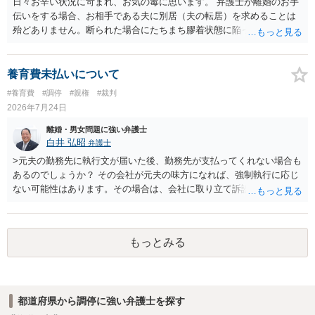
日々お辛い状況に苛まれ、お気の毒に思います。 弁護士が離婚のお手
伝いをする場合、お相手である夫に別居（夫の転居）を求めることは
殆どありません。断られた場合にたちまち膠着状態に陥ってしまうの
と、同居中の依頼者ご本人をますます窮地に陥らせてしまう可能性が
高いためです。 実務的には、ご相談者さまが転居する形で離婚協議等
を進める選択を採らざるを得ないことが圧倒的多数です。
養育費未払いについて
#養育費
#調停
#親権
#裁判
2026年7月24日
離婚・男女問題に強い弁護士
白井 弘昭
弁護士
>元夫の勤務先に執行文が届いた後、勤務先が支払ってくれない場合も
あるのでしょうか？ その会社が元夫の味方になれば、強制執行に応じ
ない可能性はあります。その場合は、会社に取り立て訴訟を行うこと
で、会社から取り立てることができます。 その他、預金を探して差し
押さえ、元夫名義の車の差し押さえ競売などを検討します。 ＞何もで
きなかった場合は、公正証書の原本は戻ってくるのでしょうか？ 取れ
もっとみる
ても取れなくても、執行裁判所に原本の還付請求を行えば還付されま
す。 ＞他の弁護士さんに再度依頼できるのでしょうか？ できます。た
だ、取れなかった場合に取り立て訴訟等を起こしてもらえば、他の弁
護士に頼む必要は無いでしょう。 以上、ご参考まで。
都道府県から調停に強い弁護士を探す