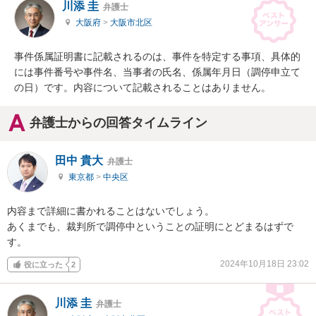
川添 圭
弁護士
大阪府
>
大阪市北区
事件係属証明書に記載されるのは、事件を特定する事項、具体的
には事件番号や事件名、当事者の氏名、係属年月日（調停申立て
の日）です。内容について記載されることはありません。
弁護士からの回答タイムライン
田中 貴大
弁護士
東京都
>
中央区
内容まで詳細に書かれることはないでしょう。

あくまでも、裁判所で調停中ということの証明にとどまるはずで
す。
2024年10月18日 23:02
役に立った
2
川添 圭
弁護士