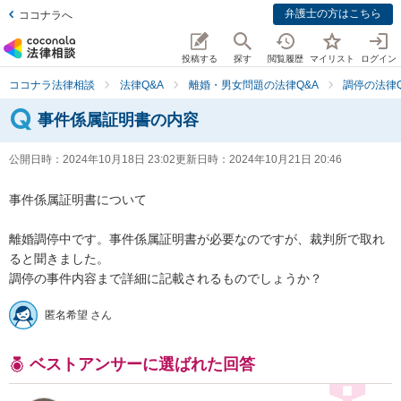
弁護士の方はこちら
ココナラへ
投稿する
探す
閲覧履歴
マイリスト
ログイン
ココナラ法律相談
法律Q&A
離婚・男女問題の法律Q&A
調停の法律Q
事件係属証明書の内容
公開日時：
2024年10月18日 23:02
更新日時：
2024年10月21日 20:46
事件係属証明書について

離婚調停中です。事件係属証明書が必要なのですが、裁判所で取れ
ると聞きました。

調停の事件内容まで詳細に記載されるものでしょうか？
匿名希望 さん
ベストアンサーに選ばれた回答