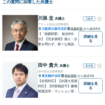
この質問に回答した弁護士
川添 圭
弁護士
大阪府
アテンド総合法律事務所
大阪府
大阪市北区
南森町駅
から徒歩6分
|
【「南森町駅」 徒歩約6
詳細を見
分】【完全個室】個人・企
る
業を問わず、様々な相談を
受け付けております。解決
へ向けて、適切なアドバイ
スをさせていただきます。
田中 貴大
弁護士
東京都
田中総合法律事務所
東京都
中央区
東銀座駅
から徒歩3分
|
【全国対応】【弁護士直接
詳細を見
対応】【対面相談可】建物
る
明渡請求・マンション管理
問題／労働問題／離婚問題
／相続・遺言・遺産分割