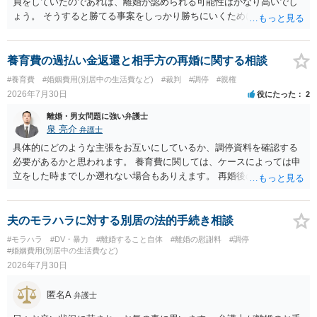
貞をしていたのであれば、離婚が認められる可能性はかなり高いでし
ょう。 そうすると勝てる事案をしっかり勝ちにいくためにも弁護士委
任を強くおすすめします。
養育費の過払い金返還と相手方の再婚に関する相談
#養育費
#婚姻費用(別居中の生活費など)
#裁判
#調停
#親権
2026年7月30日
役にたった
2
離婚・男女問題に強い弁護士
泉 亮介
弁護士
具体的にどのような主張をお互いにしているか、調停資料を確認する
必要があるかと思われます。 養育費に関しては、ケースによっては申
立をした時までしか遡れない場合もありえます。 再婚後の相手方の行
動がどのようなものであったのかも重要であるため、相手が再婚後の
養育費に関するやりとり等があればそちらについても確認する必要が
あるでしょう。 公開相談の場での回答よりも個別に弁護士にご相談さ
夫のモラハラに対する別居の法的手続き相談
れることをお勧めいたします。
#モラハラ
#DV・暴力
#離婚すること自体
#離婚の慰謝料
#調停
#婚姻費用(別居中の生活費など)
2026年7月30日
匿名A
弁護士