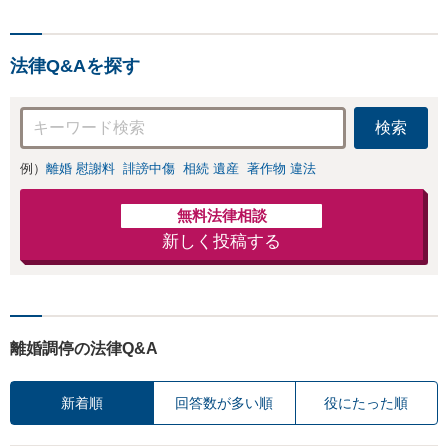
ほか まずはお悩みだけでも
お聞かせください。
法律Q&Aを探す
検索
例）
離婚 慰謝料
誹謗中傷
相続 遺産
著作物 違法
無料法律相談
新しく投稿する
離婚調停の法律Q&A
新着順
回答数が多い順
役にたった順