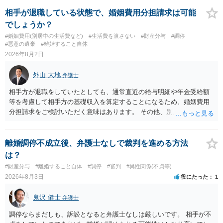
相手が退職している状態で、婚姻費用分担請求は可能
でしょうか？
#婚姻費用(別居中の生活費など)
#生活費を渡さない
#財産分与
#調停
#悪意の遺棄
#離婚すること自体
2026年8月2日
外山 大地
弁護士
相手方が退職をしていたとしても、通常直近の給与明細や年金受給額
等を考慮して相手方の基礎収入を算定することになるため、婚姻費用
分担請求をご検討いただく意味はあります。 その他、別居の経緯、質
問者様の年収、監護されているお子様がいるかといった事情をふまえ
て、ご検討いただくのが良いかと思います。
離婚調停不成立後、弁護士なしで裁判を進める方法
は？
#財産分与
#離婚すること自体
#調停
#審判
#異性関係(不貞等)
2026年8月3日
役にたった
1
鬼沢 健士
弁護士
調停ならまだしも、訴訟となると弁護士なしは厳しいです。 相手が不