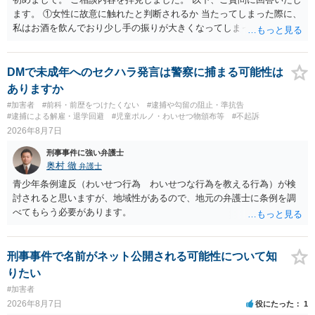
ます。 ①女性に故意に触れたと判断されるか 当たってしまった際に、
私はお酒を飲んでおり少し手の振りが大きくなってしまっていたこと
も事実です。それが仮に、私が気がついていない防犯カメラに写って
いた場合、故意だと判定されやすいのでしょうか？ お伺いする限り、
故意があると判断されることは無いかと思います。 ②逮捕、呼び出し
DMで未成年へのセクハラ発言は警察に捕まる可能性は
の可能性 この行為により、痴漢やその他の犯罪を犯したとして、逮
ありますか
捕、呼び出しされる可能性はどれほどでしょうか？ 誤って当たってし
#加害者
#前科・前歴をつけたくない
#逮捕や勾留の阻止・準抗告
まっただけであり、さらにその場で女性等のアクションが無かったこ
#逮捕による解雇・退学回避
#児童ポルノ・わいせつ物頒布等
#不起訴
とからすると、この後に呼び出される可能性は極めて低いと思いま
2026年8月7日
す。 ③逮捕呼び出しまでの期間 大体どれほどの期間逮捕呼び出しの可
刑事事件に強い弁護士
能性があると考えれば良いのでしょうか？ 逮捕や呼び出しの可能性は
奥村 徹
弁護士
極めて低いと思います。 連絡が来ることはないでしょう。
青少年条例違反（わいせつ行為 わいせつな行為を教える行為）が検
討されると思いますが、地域性があるので、地元の弁護士に条例を調
べてもらう必要があります。
刑事事件で名前がネット公開される可能性について知
りたい
#加害者
2026年8月7日
役にたった
1