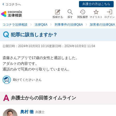
弁護士の方はこちら
ココナラへ
投稿する
探す
閲覧履歴
マイリスト
ログイン
ココナラ法律相談
法律Q&A
刑事事件の法律Q&A
加害者の法律Q&A
犯罪に該当しますか？
公開日時：
2024年10月9日 10:16
更新日時：
2024年10月9日 11:04
斎藤さんアプリで17歳の女性と通話しました。

アダルトの内容です。

通話のみで写真のやり取りしていません。
助けてください さん
弁護士からの回答タイムライン
奥村 徹
弁護士