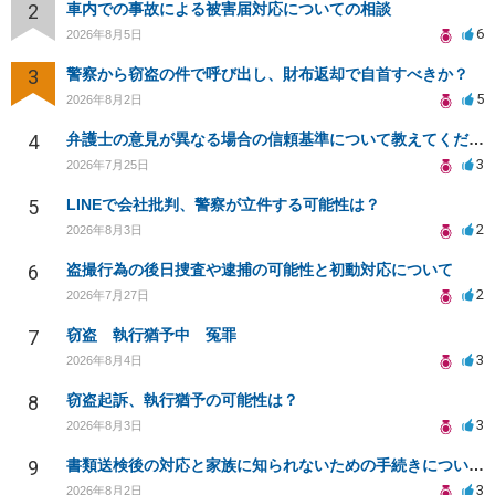
2
車内での事故による被害届対応についての相談
6
2026年8月5日
3
警察から窃盗の件で呼び出し、財布返却で自首すべきか？
5
2026年8月2日
4
弁護士の意見が異なる場合の信頼基準について教えてください
3
2026年7月25日
5
LINEで会社批判、警察が立件する可能性は？
2
2026年8月3日
6
盗撮行為の後日捜査や逮捕の可能性と初動対応について
2
2026年7月27日
7
窃盗 執行猶予中 冤罪
3
2026年8月4日
8
窃盗起訴、執行猶予の可能性は？
3
2026年8月3日
9
書類送検後の対応と家族に知られないための手続きについて相談
3
2026年8月2日