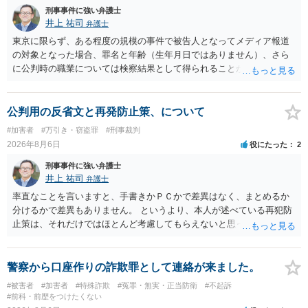
刑事事件に強い弁護士
井上 祐司
弁護士
東京に限らず、ある程度の規模の事件で被告人となってメディア報道
の対象となった場合、罪名と年齢（生年月日ではありません）、さら
に公判時の職業については検察結果として得られることが通常です。
公判用の反省文と再発防止策、について
#加害者
#万引き・窃盗罪
#刑事裁判
2026年8月6日
役にたった
2
刑事事件に強い弁護士
井上 祐司
弁護士
率直なことを言いますと、手書きかＰＣかで差異はなく、まとめるか
分けるかで差異もありません。 というより、本人が述べている再犯防
止策は、それだけではほとんど考慮してもらえないと思った方が良い
です。 提出するのであれば、 ・具体的に自身が受けているプログラム
やカウンセリング・治療の内容 ・利用している再犯防止策（例えば保
護観察所と連携した職業支援の内容や具体的な就労・監督状況） ・監
警察から口座作りの詐欺罪として連絡が来ました。
督者の証言 など、証拠で担保された客観性と実現可能性があるもので
#被害者
#加害者
#特殊詐欺
#冤罪・無実・正当防衛
#不起訴
なければあまり意味がありません。 もともと執行猶予が狙える事案で
#前科・前歴をつけたくない
あれば本人の反省の言葉だけで十分であり、実刑となるか微妙な事案