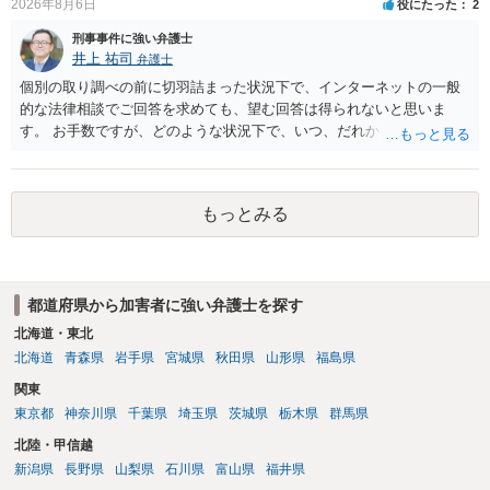
2026年8月6日
役にたった
2
では、本人が再発防止策をいくら述べてもほとんど効果は望めないと
刑事事件に強い弁護士
いうのが実感です。
井上 祐司
弁護士
個別の取り調べの前に切羽詰まった状況下で、インターネットの一般
的な法律相談でご回答を求めても、望む回答は得られないと思いま
す。 お手数ですが、どのような状況下で、いつ、だれからどのような
経緯で口座の提供を頼まれ開設したか、それによる詐欺等の収益がど
の程度だと聞いているのかということについて、お近くで詳細な法律
相談を受けられたうえで対処方法を探された方がよいと思われます。
もっとみる
一般論でいえば、任意取り調べの場合、ＩＣレコーダーを持参して取
り調べ内容を録音することは必須だと考えます。
都道府県から加害者に強い弁護士を探す
北海道・東北
北海道
青森県
岩手県
宮城県
秋田県
山形県
福島県
関東
東京都
神奈川県
千葉県
埼玉県
茨城県
栃木県
群馬県
北陸・甲信越
新潟県
長野県
山梨県
石川県
富山県
福井県