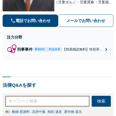
（児童ポルノ・児童買春・児童福祉
法・青少年条例）・ネット犯罪（名
誉毀損・わいせつ物・不正アクセス
等）に非常に詳しい弁護士です
電話でお問い合わせ
メールでお問い合わせ
注力分野
刑事事件
【簡易相談無料】性犯罪
事例5件
料金表有
（不同意性交・不同意わい
せつ）・福祉犯（児童ポル
ノ・児童買春・児童福祉
法・青少年条例）・ネット
犯罪（名誉毀損・わいせつ
物・不正アクセス・リベン
法律Q&Aを探す
ジポルノ罪等）に非常に詳
しい弁護士です
検索
例）
離婚 慰謝料
誹謗中傷
相続 遺産
著作物 違法