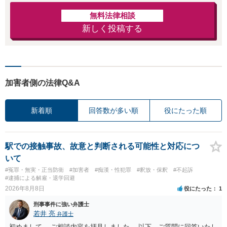
無料法律相談
新しく投稿する
加害者側の法律Q&A
新着順
回答数が多い順
役にたった順
駅での接触事故、故意と判断される可能性と対応につ
いて
#冤罪・無実・正当防衛
#加害者
#痴漢・性犯罪
#釈放・保釈
#不起訴
#逮捕による解雇・退学回避
2026年8月8日
役にたった
1
刑事事件に強い弁護士
若井 亮
弁護士
初めまして。 ご相談内容を拝見しました。 以下、ご質問に回答いたし