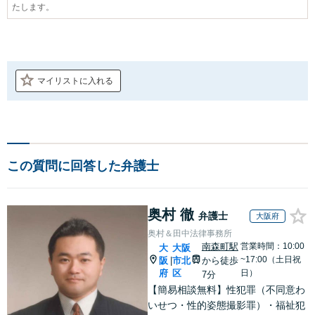
たします。
マイリストに入れる
この質問に回答した弁護士
奥村 徹
弁護士
大阪府
奥村＆田中法律事務所
南森町駅
営業時間：10:00
大
大阪
~17:00（土日祝
阪
市北
から徒歩
|
府
区
日）
7分
【簡易相談無料】性犯罪（不同意わ
いせつ・性的姿態撮影罪）・福祉犯