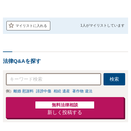
1人が
マイリストしています
マイリストに入れる
法律Q&Aを探す
検索
例）
離婚 慰謝料
誹謗中傷
相続 遺産
著作物 違法
無料法律相談
新しく投稿する