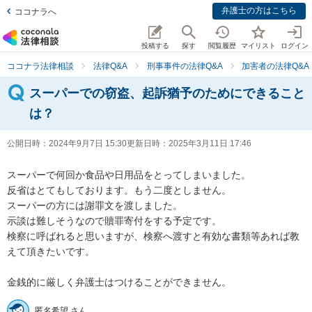
弁護士の方はこちら
ココナラへ
投稿する
探す
閲覧履歴
マイリスト
ログイン
ココナラ法律相談
法律Q&A
刑事事件の法律Q&A
加害者の法律Q&A
スーパーでの窃盗、起訴猶予のためにできること
は？
公開日時：
2024年9月7日 15:30
更新日時：
2025年3月11日 17:46
スーパーで何回か食品や日用品をとってしまいました。

反省はとてもしております。もう二度としません。

スーパーの方には謝罪文を渡しました。

示談は難しそうなので贖罪寄付をする予定です。

検察に呼ばれると思いますが、検察へ渡すと有効な書類等あれば教
えて頂きたいです。

金銭的に厳しく弁護士はつけることができません。
匿名希望 さん