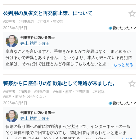
公判用の反省文と再発防止策、について
#加害者
#刑事裁判
#万引き・窃盗罪
2026年8月6日
役にたった
2
刑事事件に強い弁護士
井上 祐司
弁護士
率直なことを言いますと、手書きかＰＣかで差異はなく、まとめるか
分けるかで差異もありません。 というより、本人が述べている再犯防
止策は、それだけではほとんど考慮してもらえないと思った方が良い
です。 提出するのであれば、 ・具体的に自身が受けているプログラム
やカウンセリング・治療の内容 ・利用している再犯防止策（例えば保
護観察所と連携した職業支援の内容や具体的な就労・監督状況） ・監
警察から口座作りの詐欺罪として連絡が来ました。
督者の証言 など、証拠で担保された客観性と実現可能性があるもので
#被害者
#加害者
#特殊詐欺
#冤罪・無実・正当防衛
#不起訴
なければあまり意味がありません。 もともと執行猶予が狙える事案で
#前科・前歴をつけたくない
あれば本人の反省の言葉だけで十分であり、実刑となるか微妙な事案
2026年8月6日
役にたった
2
では、本人が再発防止策をいくら述べてもほとんど効果は望めないと
刑事事件に強い弁護士
いうのが実感です。
井上 祐司
弁護士
個別の取り調べの前に切羽詰まった状況下で、インターネットの一般
的な法律相談でご回答を求めても、望む回答は得られないと思いま
す。 お手数ですが、どのような状況下で、いつ、だれからどのような