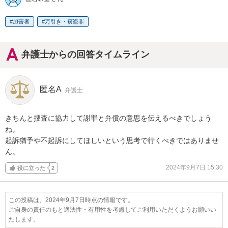
加害者
万引き・窃盗罪
弁護士からの回答タイムライン
匿名A
弁護士
きちんと捜査に協力して謝罪と弁償の意思を伝えるべきでしょう
ね。

起訴猶予や不起訴にしてほしいという思考で行くべきではありませ
ん。
2024年9月7日 15:30
役に立った
2
この投稿は、2024年9月7日時点の情報です。
ご自身の責任のもと適法性・有用性を考慮してご利用いただくようお願いい
たします。