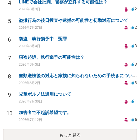
4
LINEで会社批判、警察が立件する可能性は？
2
2026年8月3日
5
盗撮行為の後日捜査や逮捕の可能性と初動対応について
2
2026年7月27日
6
窃盗 執行猶予中 冤罪
3
2026年8月4日
7
窃盗起訴、執行猶予の可能性は？
3
2026年8月3日
8
書類送検後の対応と家族に知られないための手続きについて相談
3
2026年8月2日
9
児童ポルノ法適用について
1
2026年7月30日
10
加害者で不起訴希望です。
6
2026年7月12日
もっと見る