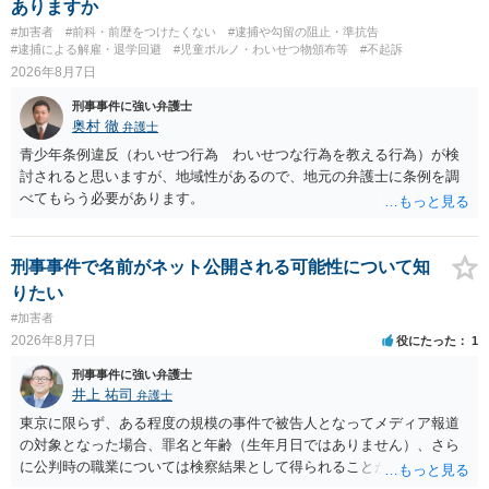
ありますか
捕、呼び出しされる可能性はどれほどでしょうか？ 誤って当たってし
#加害者
#前科・前歴をつけたくない
#逮捕や勾留の阻止・準抗告
まっただけであり、さらにその場で女性等のアクションが無かったこ
#逮捕による解雇・退学回避
#児童ポルノ・わいせつ物頒布等
#不起訴
とからすると、この後に呼び出される可能性は極めて低いと思いま
2026年8月7日
す。 ③逮捕呼び出しまでの期間 大体どれほどの期間逮捕呼び出しの可
刑事事件に強い弁護士
能性があると考えれば良いのでしょうか？ 逮捕や呼び出しの可能性は
奥村 徹
弁護士
極めて低いと思います。 連絡が来ることはないでしょう。
青少年条例違反（わいせつ行為 わいせつな行為を教える行為）が検
討されると思いますが、地域性があるので、地元の弁護士に条例を調
べてもらう必要があります。
刑事事件で名前がネット公開される可能性について知
りたい
#加害者
2026年8月7日
役にたった
1
刑事事件に強い弁護士
井上 祐司
弁護士
東京に限らず、ある程度の規模の事件で被告人となってメディア報道
の対象となった場合、罪名と年齢（生年月日ではありません）、さら
に公判時の職業については検察結果として得られることが通常です。