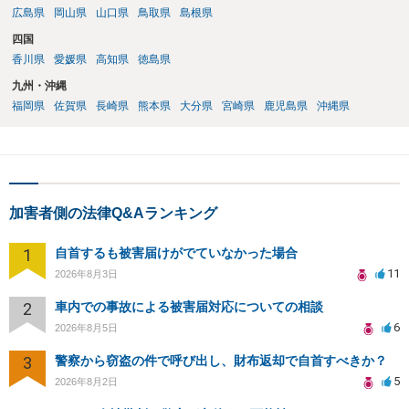
広島県
岡山県
山口県
鳥取県
島根県
四国
香川県
愛媛県
高知県
徳島県
九州・沖縄
福岡県
佐賀県
長崎県
熊本県
大分県
宮崎県
鹿児島県
沖縄県
加害者側の法律Q&Aランキング
1
自首するも被害届けがでていなかった場合
11
2026年8月3日
2
車内での事故による被害届対応についての相談
6
2026年8月5日
3
警察から窃盗の件で呼び出し、財布返却で自首すべきか？
5
2026年8月2日