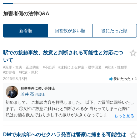
加害者側の法律Q&A
新着順
回答数が多い順
役にたった順
駅での接触事故、故意と判断される可能性と対応につ
いて
#冤罪・無実・正当防衛
#不起訴
#逮捕による解雇・退学回避
#痴漢・性犯罪
#加害者
#釈放・保釈
2026年8月8日
役にたった
1
刑事事件に強い弁護士
若井 亮
弁護士
初めまして。 ご相談内容を拝見しました。 以下、ご質問に回答いたし
ます。 ①女性に故意に触れたと判断されるか 当たってしまった際に、
私はお酒を飲んでおり少し手の振りが大きくなってしまっていたこと
も事実です。それが仮に、私が気がついていない防犯カメラに写って
いた場合、故意だと判定されやすいのでしょうか？ お伺いする限り、
故意があると判断されることは無いかと思います。 ②逮捕、呼び出し
DMで未成年へのセクハラ発言は警察に捕まる可能性は
の可能性 この行為により、痴漢やその他の犯罪を犯したとして、逮