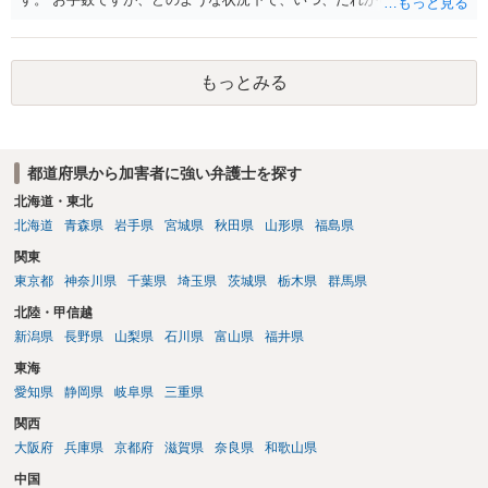
経緯で口座の提供を頼まれ開設したか、それによる詐欺等の収益がど
の程度だと聞いているのかということについて、お近くで詳細な法律
相談を受けられたうえで対処方法を探された方がよいと思われます。
もっとみる
一般論でいえば、任意取り調べの場合、ＩＣレコーダーを持参して取
り調べ内容を録音することは必須だと考えます。
都道府県から加害者に強い弁護士を探す
北海道・東北
北海道
青森県
岩手県
宮城県
秋田県
山形県
福島県
関東
東京都
神奈川県
千葉県
埼玉県
茨城県
栃木県
群馬県
北陸・甲信越
新潟県
長野県
山梨県
石川県
富山県
福井県
東海
愛知県
静岡県
岐阜県
三重県
関西
大阪府
兵庫県
京都府
滋賀県
奈良県
和歌山県
中国