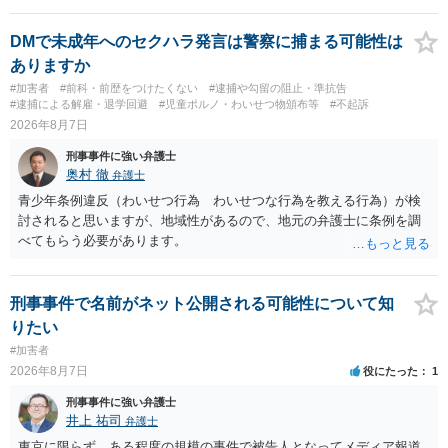
いた場合、故意だと判定されやすいのでしょうか？ お伺いする限り、
故意があると判断されることは無いかと思います。 ②逮捕、呼び出し
DMで未成年へのセクハラ発言は警察に捕まる可能性は
の可能性 この行為により、痴漢やその他の犯罪を犯したとして、逮
ありますか
捕、呼び出しされる可能性はどれほどでしょうか？ 誤って当たってし
#加害者
#前科・前歴をつけたくない
#逮捕や勾留の阻止・準抗告
まっただけであり、さらにその場で女性等のアクションが無かったこ
#逮捕による解雇・退学回避
#児童ポルノ・わいせつ物頒布等
#不起訴
とからすると、この後に呼び出される可能性は極めて低いと思いま
2026年8月7日
す。 ③逮捕呼び出しまでの期間 大体どれほどの期間逮捕呼び出しの可
刑事事件に強い弁護士
能性があると考えれば良いのでしょうか？ 逮捕や呼び出しの可能性は
奥村 徹
弁護士
極めて低いと思います。 連絡が来ることはないでしょう。
青少年条例違反（わいせつ行為 わいせつな行為を教える行為）が検
討されると思いますが、地域性があるので、地元の弁護士に条例を調
べてもらう必要があります。
刑事事件で名前がネット公開される可能性について知
りたい
#加害者
2026年8月7日
役にたった
1
刑事事件に強い弁護士
井上 祐司
弁護士
東京に限らず、ある程度の規模の事件で被告人となってメディア報道