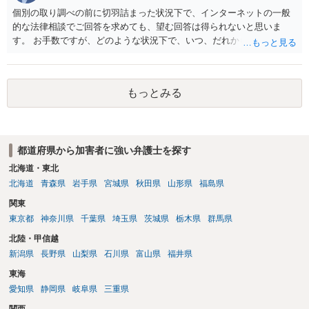
個別の取り調べの前に切羽詰まった状況下で、インターネットの一般
的な法律相談でご回答を求めても、望む回答は得られないと思いま
す。 お手数ですが、どのような状況下で、いつ、だれからどのような
経緯で口座の提供を頼まれ開設したか、それによる詐欺等の収益がど
の程度だと聞いているのかということについて、お近くで詳細な法律
相談を受けられたうえで対処方法を探された方がよいと思われます。
もっとみる
一般論でいえば、任意取り調べの場合、ＩＣレコーダーを持参して取
り調べ内容を録音することは必須だと考えます。
都道府県から加害者に強い弁護士を探す
北海道・東北
北海道
青森県
岩手県
宮城県
秋田県
山形県
福島県
関東
東京都
神奈川県
千葉県
埼玉県
茨城県
栃木県
群馬県
北陸・甲信越
新潟県
長野県
山梨県
石川県
富山県
福井県
東海
愛知県
静岡県
岐阜県
三重県