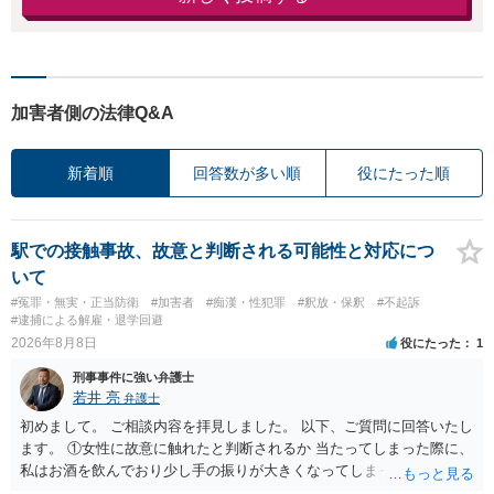
加害者側の法律Q&A
新着順
回答数が多い順
役にたった順
駅での接触事故、故意と判断される可能性と対応につ
いて
#冤罪・無実・正当防衛
#加害者
#痴漢・性犯罪
#釈放・保釈
#不起訴
#逮捕による解雇・退学回避
2026年8月8日
役にたった
1
刑事事件に強い弁護士
若井 亮
弁護士
初めまして。 ご相談内容を拝見しました。 以下、ご質問に回答いたし
ます。 ①女性に故意に触れたと判断されるか 当たってしまった際に、
私はお酒を飲んでおり少し手の振りが大きくなってしまっていたこと
も事実です。それが仮に、私が気がついていない防犯カメラに写って