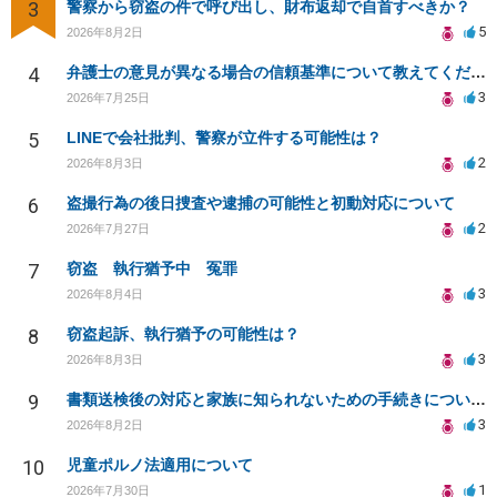
3
警察から窃盗の件で呼び出し、財布返却で自首すべきか？
5
2026年8月2日
4
弁護士の意見が異なる場合の信頼基準について教えてください
3
2026年7月25日
5
LINEで会社批判、警察が立件する可能性は？
2
2026年8月3日
6
盗撮行為の後日捜査や逮捕の可能性と初動対応について
2
2026年7月27日
7
窃盗 執行猶予中 冤罪
3
2026年8月4日
8
窃盗起訴、執行猶予の可能性は？
3
2026年8月3日
9
書類送検後の対応と家族に知られないための手続きについて相談
3
2026年8月2日
10
児童ポルノ法適用について
1
2026年7月30日