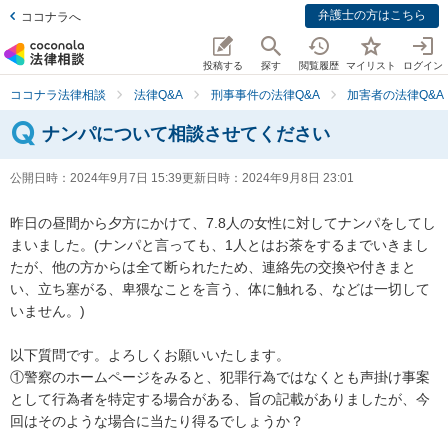
弁護士の方はこちら
ココナラへ
投稿する
探す
閲覧履歴
マイリスト
ログイン
ココナラ法律相談
法律Q&A
刑事事件の法律Q&A
加害者の法律Q&A
ナンパについて相談させてください
公開日時：
2024年9月7日 15:39
更新日時：
2024年9月8日 23:01
昨日の昼間から夕方にかけて、7.8人の女性に対してナンパをしてし
まいました。(ナンパと言っても、1人とはお茶をするまでいきまし
たが、他の方からは全て断られたため、連絡先の交換や付きまと
い、立ち塞がる、卑猥なことを言う、体に触れる、などは一切して
いません。)

以下質問です。よろしくお願いいたします。

①警察のホームページをみると、犯罪行為ではなくとも声掛け事案
として行為者を特定する場合がある、旨の記載がありましたが、今
回はそのような場合に当たり得るでしょうか？
