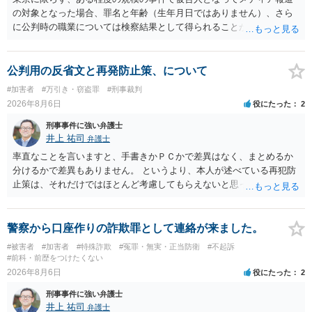
の対象となった場合、罪名と年齢（生年月日ではありません）、さら
に公判時の職業については検察結果として得られることが通常です。
公判用の反省文と再発防止策、について
#加害者
#万引き・窃盗罪
#刑事裁判
2026年8月6日
役にたった
2
刑事事件に強い弁護士
井上 祐司
弁護士
率直なことを言いますと、手書きかＰＣかで差異はなく、まとめるか
分けるかで差異もありません。 というより、本人が述べている再犯防
止策は、それだけではほとんど考慮してもらえないと思った方が良い
です。 提出するのであれば、 ・具体的に自身が受けているプログラム
やカウンセリング・治療の内容 ・利用している再犯防止策（例えば保
護観察所と連携した職業支援の内容や具体的な就労・監督状況） ・監
警察から口座作りの詐欺罪として連絡が来ました。
督者の証言 など、証拠で担保された客観性と実現可能性があるもので
#被害者
#加害者
#特殊詐欺
#冤罪・無実・正当防衛
#不起訴
なければあまり意味がありません。 もともと執行猶予が狙える事案で
#前科・前歴をつけたくない
あれば本人の反省の言葉だけで十分であり、実刑となるか微妙な事案
2026年8月6日
役にたった
2
では、本人が再発防止策をいくら述べてもほとんど効果は望めないと
刑事事件に強い弁護士
いうのが実感です。
井上 祐司
弁護士