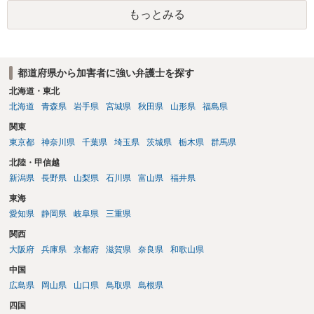
相談を受けられたうえで対処方法を探された方がよいと思われます。
もっとみる
一般論でいえば、任意取り調べの場合、ＩＣレコーダーを持参して取
り調べ内容を録音することは必須だと考えます。
都道府県から加害者に強い弁護士を探す
北海道・東北
北海道
青森県
岩手県
宮城県
秋田県
山形県
福島県
関東
東京都
神奈川県
千葉県
埼玉県
茨城県
栃木県
群馬県
北陸・甲信越
新潟県
長野県
山梨県
石川県
富山県
福井県
東海
愛知県
静岡県
岐阜県
三重県
関西
大阪府
兵庫県
京都府
滋賀県
奈良県
和歌山県
中国
広島県
岡山県
山口県
鳥取県
島根県
四国