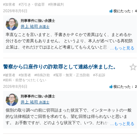
#加害者
#万引き・窃盗罪
#刑事裁判
2026年8月6日
役にたった
4
刑事事件に強い弁護士
井上 祐司
弁護士
率直なことを言いますと、手書きかＰＣかで差異はなく、まとめるか
分けるかで差異もありません。 というより、本人が述べている再犯防
止策は、それだけではほとんど考慮してもらえないと思った方が良い
です。 提出するのであれば、 ・具体的に自身が受けているプログラム
やカウンセリング・治療の内容 ・利用している再犯防止策（例えば保
護観察所と連携した職業支援の内容や具体的な就労・監督状況） ・監
警察から口座作りの詐欺罪として連絡が来ました。
督者の証言 など、証拠で担保された客観性と実現可能性があるもので
#被害者
#加害者
#特殊詐欺
#冤罪・無実・正当防衛
#不起訴
なければあまり意味がありません。 もともと執行猶予が狙える事案で
#前科・前歴をつけたくない
あれば本人の反省の言葉だけで十分であり、実刑となるか微妙な事案
2026年8月6日
役にたった
2
では、本人が再発防止策をいくら述べてもほとんど効果は望めないと
刑事事件に強い弁護士
いうのが実感です。
井上 祐司
弁護士
個別の取り調べの前に切羽詰まった状況下で、インターネットの一般
的な法律相談でご回答を求めても、望む回答は得られないと思いま
す。 お手数ですが、どのような状況下で、いつ、だれからどのような
経緯で口座の提供を頼まれ開設したか、それによる詐欺等の収益がど
の程度だと聞いているのかということについて、お近くで詳細な法律