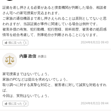
証拠を差し押さえる必要があると捜査機関が判断した場合、相談者
さん宅への家宅捜索が見込まれます。

ご家族の通信機器まで差し押さえられることは原則としてないと思
われますが、当該証拠が事件に関連している場合は例外です。

被害弁償の有無、犯行動機、犯行態様、前科前歴、被害者の処罰感
情等を総合考慮して、刑事処分が判断されることになります。
2024年8月2日 09:43
役に立った
1
内藤 政信
弁護士
家宅捜索まではないでしょう。

家族のPCなどは提出を求めないでしょう。

取り調べに対する真摯な対応と、被害者に対して誠実な対処をすれ
ば、

今回は、実刑はないでしょう。
2024年8月2日 09:44
役に立った
2