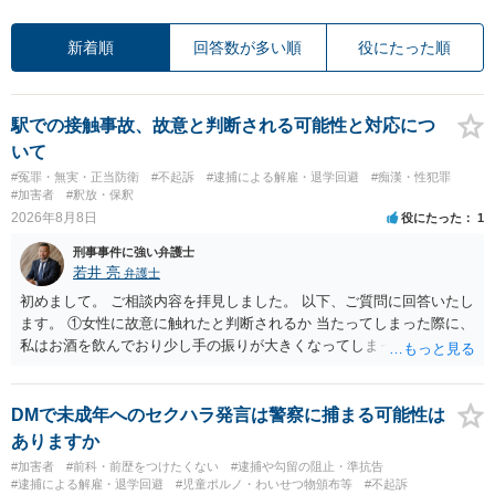
新着順
回答数が多い順
役にたった順
駅での接触事故、故意と判断される可能性と対応につ
いて
#冤罪・無実・正当防衛
#不起訴
#逮捕による解雇・退学回避
#痴漢・性犯罪
#加害者
#釈放・保釈
2026年8月8日
役にたった
1
刑事事件に強い弁護士
若井 亮
弁護士
初めまして。 ご相談内容を拝見しました。 以下、ご質問に回答いたし
ます。 ①女性に故意に触れたと判断されるか 当たってしまった際に、
私はお酒を飲んでおり少し手の振りが大きくなってしまっていたこと
も事実です。それが仮に、私が気がついていない防犯カメラに写って
いた場合、故意だと判定されやすいのでしょうか？ お伺いする限り、
故意があると判断されることは無いかと思います。 ②逮捕、呼び出し
DMで未成年へのセクハラ発言は警察に捕まる可能性は
の可能性 この行為により、痴漢やその他の犯罪を犯したとして、逮
ありますか
捕、呼び出しされる可能性はどれほどでしょうか？ 誤って当たってし
#加害者
#前科・前歴をつけたくない
#逮捕や勾留の阻止・準抗告
まっただけであり、さらにその場で女性等のアクションが無かったこ
#逮捕による解雇・退学回避
#児童ポルノ・わいせつ物頒布等
#不起訴