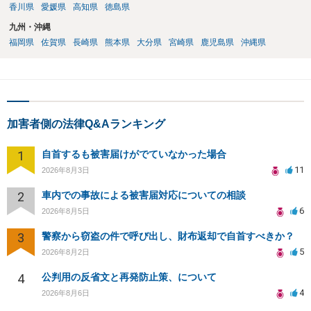
香川県
愛媛県
高知県
徳島県
九州・沖縄
福岡県
佐賀県
長崎県
熊本県
大分県
宮崎県
鹿児島県
沖縄県
加害者側の法律Q&Aランキング
1
自首するも被害届けがでていなかった場合
11
2026年8月3日
2
車内での事故による被害届対応についての相談
6
2026年8月5日
3
警察から窃盗の件で呼び出し、財布返却で自首すべきか？
5
2026年8月2日
4
公判用の反省文と再発防止策、について
4
2026年8月6日