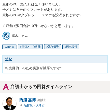
旦那のPCはあたしは全く使いません。

子どもは自分のタブレットがあります。

家族のPCやタブレット、スマホも没収されますか?

２店舗で数回合計10万いかないかと思います。
匿名。 さん
加害者
万引き・窃盗罪
執行猶予
刑事裁判
追記
転売目的　のため実刑が濃厚ですか?
弁護士からの回答タイムライン
西浦 嘉博
弁護士
滋賀県
>
大津市