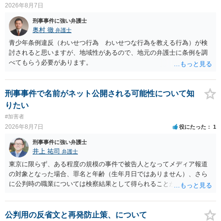
とからすると、この後に呼び出される可能性は極めて低いと思いま
2026年8月7日
す。 ③逮捕呼び出しまでの期間 大体どれほどの期間逮捕呼び出しの可
刑事事件に強い弁護士
能性があると考えれば良いのでしょうか？ 逮捕や呼び出しの可能性は
奥村 徹
弁護士
極めて低いと思います。 連絡が来ることはないでしょう。
青少年条例違反（わいせつ行為 わいせつな行為を教える行為）が検
討されると思いますが、地域性があるので、地元の弁護士に条例を調
べてもらう必要があります。
刑事事件で名前がネット公開される可能性について知
りたい
#加害者
2026年8月7日
役にたった
1
刑事事件に強い弁護士
井上 祐司
弁護士
東京に限らず、ある程度の規模の事件で被告人となってメディア報道
の対象となった場合、罪名と年齢（生年月日ではありません）、さら
に公判時の職業については検察結果として得られることが通常です。
公判用の反省文と再発防止策、について