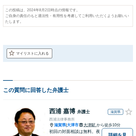
この投稿は、2024年8月2日時点の情報です。
ご自身の責任のもと適法性・有用性を考慮してご利用いただくようお願いい
たします。
マイリストに入れる
この質問に回答した弁護士
西浦 嘉博
弁護士
滋賀県
西浦法律事務所
滋賀県
大津市
大津駅
から徒歩10分
|
初回の対面相談は無料。夜
詳細を見