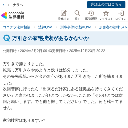
弁護士の方はこちら
ココナラへ
投稿する
探す
閲覧履歴
マイリスト
ログイン
ココナラ法律相談
法律Q&A
刑事事件の法律Q&A
加害者の法律Q&A
万引きの家宅捜索があるかないか
公開日時：
2024年8月2日 09:43
更新日時：
2025年12月23日 20:22
万引きで捕まりました。

転売し万引きをやめようと残りは処分しました。

その矢先母親からお金の無心がありまた万引きをした所を捕まりま
した。

次回警察に行ったら「出来るだけ家にある証拠品を持ってきてくだ
さい」と言われましたがひとつしかなかったため「そのひとつは次
回お願いします。でも他も探してください」でした。何も残ってま
せん。

家宅捜索はありますか?
