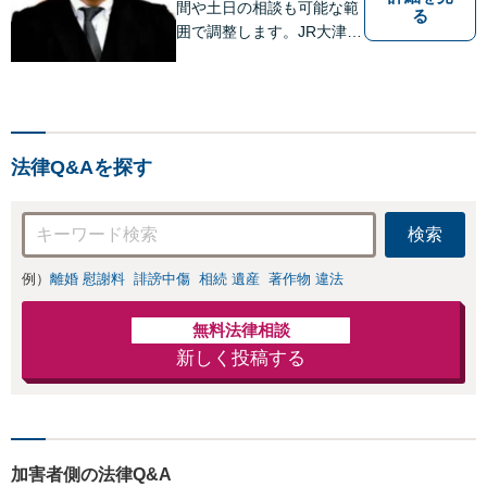
間や土日の相談も可能な範
る
囲で調整します。JR大津駅
から徒歩10分、京阪大津線
上栄町駅から徒歩4分、大
津赤十字病院の前になりま
す。 【滋賀県２位 弁護士
ドットコムランキング（20
法律Q&Aを探す
24年7月-2026年7月現
在）】
検索
例）
離婚 慰謝料
誹謗中傷
相続 遺産
著作物 違法
無料法律相談
新しく投稿する
加害者側の法律Q&A