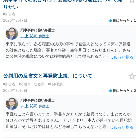
りたい
#加害者
2026年8月7日
役にたった
1
刑事事件に強い弁護士
井上 祐司
弁護士
東京に限らず、ある程度の規模の事件で被告人となってメディア報道
の対象となった場合、罪名と年齢（生年月日ではありません）、さら
に公判時の職業については検察結果として得られることが通常です。
公判用の反省文と再発防止策、について
#加害者
#万引き・窃盗罪
#刑事裁判
2026年8月6日
役にたった
2
刑事事件に強い弁護士
井上 祐司
弁護士
率直なことを言いますと、手書きかＰＣかで差異はなく、まとめるか
分けるかで差異もありません。 というより、本人が述べている再犯防
止策は、それだけではほとんど考慮してもらえないと思った方が良い
です。 提出するのであれば、 ・具体的に自身が受けているプログラム
やカウンセリング・治療の内容 ・利用している再犯防止策（例えば保