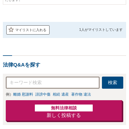
1人が
マイリストしています
マイリストに入れる
法律Q&Aを探す
検索
例）
離婚 慰謝料
誹謗中傷
相続 遺産
著作物 違法
無料法律相談
新しく投稿する