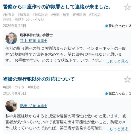
護観察所と連携した職業支援の内容や具体的な就労・監督状況） ・監
警察から口座作りの詐欺罪として連絡が来ました。
督者の証言 など、証拠で担保された客観性と実現可能性があるもので
#被害者
#加害者
#特殊詐欺
#冤罪・無実・正当防衛
#不起訴
なければあまり意味がありません。 もともと執行猶予が狙える事案で
#前科・前歴をつけたくない
あれば本人の反省の言葉だけで十分であり、実刑となるか微妙な事案
2026年8月6日
役にたった
2
では、本人が再発防止策をいくら述べてもほとんど効果は望めないと
刑事事件に強い弁護士
いうのが実感です。
井上 祐司
弁護士
個別の取り調べの前に切羽詰まった状況下で、インターネットの一般
的な法律相談でご回答を求めても、望む回答は得られないと思いま
す。 お手数ですが、どのような状況下で、いつ、だれからどのような
経緯で口座の提供を頼まれ開設したか、それによる詐欺等の収益がど
の程度だと聞いているのかということについて、お近くで詳細な法律
相談を受けられたうえで対処方法を探された方がよいと思われます。
盗撮の現行犯以外の対応について
一般論でいえば、任意取り調べの場合、ＩＣレコーダーを持参して取
#盗撮・のぞき
#加害者
り調べ内容を録音することは必須だと考えます。
2026年8月6日
役にたった
1
肥田 弘昭
弁護士
私の弁護経験からすると捜査や逮捕の可能性は低いかと思います。被
害者が気づいていないので被害届を出す可能性が低いこと、防犯カメ
ラに映っていないのであれば、第三者が告発する可能性も低いこと、
証拠は削除されていることからです。但し、「電車内で携帯で対面に