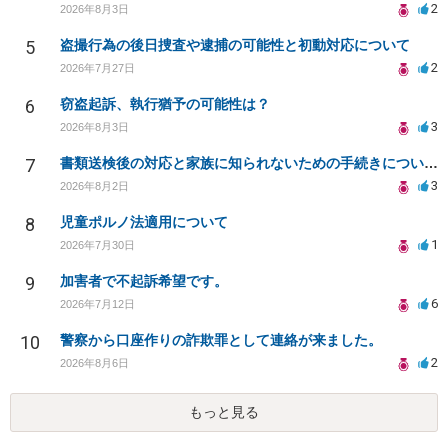
2
2026年8月3日
5
盗撮行為の後日捜査や逮捕の可能性と初動対応について
2
2026年7月27日
6
窃盗起訴、執行猶予の可能性は？
3
2026年8月3日
7
書類送検後の対応と家族に知られないための手続きについて相談
3
2026年8月2日
8
児童ポルノ法適用について
1
2026年7月30日
9
加害者で不起訴希望です。
6
2026年7月12日
10
警察から口座作りの詐欺罪として連絡が来ました。
2
2026年8月6日
もっと見る