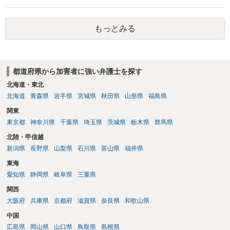
座る女性を盗撮(全体像写真1枚と5秒程度の動画)してしまいました。下
着や胸など強調したものではありません。」とありますが、少なくと
もっとみる
も捜査段階では性的姿態等撮影罪の被疑事実で逮捕勾留されるケース
が私の弁護経験では多くなった印象です（最終的には不起訴ないし各
都道府県の迷惑防止条例違反になることもあります）。2度としないこ
とをお勧めいたします。ご参考にしてください。
都道府県から加害者に強い弁護士を探す
北海道・東北
北海道
青森県
岩手県
宮城県
秋田県
山形県
福島県
関東
東京都
神奈川県
千葉県
埼玉県
茨城県
栃木県
群馬県
北陸・甲信越
新潟県
長野県
山梨県
石川県
富山県
福井県
東海
愛知県
静岡県
岐阜県
三重県
関西
大阪府
兵庫県
京都府
滋賀県
奈良県
和歌山県
中国
広島県
岡山県
山口県
鳥取県
島根県