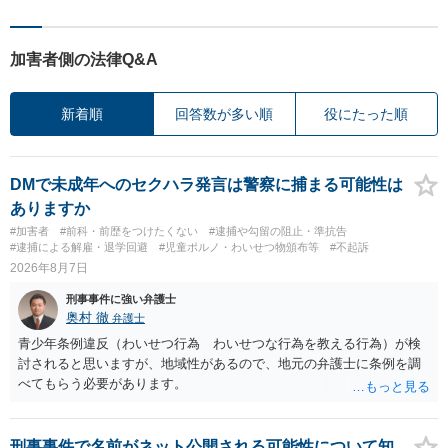
加害者側の法律Q&A
新着順
回答数が多い順
役にたった順
DMで未成年へのセクハラ発言は警察に捕まる可能性は
ありますか
#加害者
#前科・前歴をつけたくない
#逮捕や勾留の阻止・準抗告
#逮捕による解雇・退学回避
#児童ポルノ・わいせつ物頒布等
#不起訴
2026年8月7日
刑事事件に強い弁護士
奥村 徹
弁護士
青少年条例違反（わいせつ行為 わいせつな行為を教える行為）が検
討されると思いますが、地域性があるので、地元の弁護士に条例を調
べてもらう必要があります。
刑事事件で名前がネット公開される可能性について知