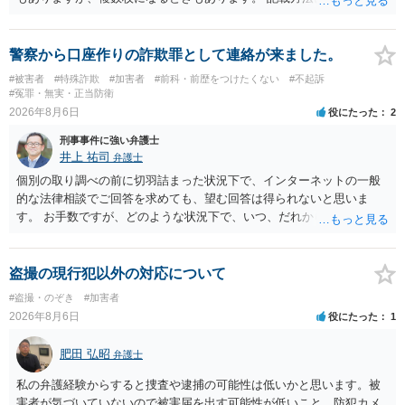
手書きかどうかで裁判官に与える印象が大きく変わることはないと思
います。 したがいまして、いずれも良いかと考えます。
警察から口座作りの詐欺罪として連絡が来ました。
#被害者
#特殊詐欺
#加害者
#前科・前歴をつけたくない
#不起訴
#冤罪・無実・正当防衛
2026年8月6日
役にたった
2
刑事事件に強い弁護士
井上 祐司
弁護士
個別の取り調べの前に切羽詰まった状況下で、インターネットの一般
的な法律相談でご回答を求めても、望む回答は得られないと思いま
す。 お手数ですが、どのような状況下で、いつ、だれからどのような
経緯で口座の提供を頼まれ開設したか、それによる詐欺等の収益がど
の程度だと聞いているのかということについて、お近くで詳細な法律
相談を受けられたうえで対処方法を探された方がよいと思われます。
盗撮の現行犯以外の対応について
一般論でいえば、任意取り調べの場合、ＩＣレコーダーを持参して取
#盗撮・のぞき
#加害者
り調べ内容を録音することは必須だと考えます。
2026年8月6日
役にたった
1
肥田 弘昭
弁護士
私の弁護経験からすると捜査や逮捕の可能性は低いかと思います。被
害者が気づいていないので被害届を出す可能性が低いこと、防犯カメ