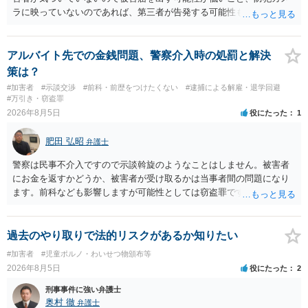
ラに映っていないのであれば、第三者が告発する可能性も低いこと、
証拠は削除されていることからです。但し、「電車内で携帯で対面に
座る女性を盗撮(全体像写真1枚と5秒程度の動画)してしまいました。下
着や胸など強調したものではありません。」とありますが、少なくと
アルバイト先での金銭問題、警察介入時の処罰と解決
も捜査段階では性的姿態等撮影罪の被疑事実で逮捕勾留されるケース
策は？
が私の弁護経験では多くなった印象です（最終的には不起訴ないし各
#加害者
#示談交渉
#前科・前歴をつけたくない
#逮捕による解雇・退学回避
都道府県の迷惑防止条例違反になることもあります）。2度としないこ
#万引き・窃盗罪
とをお勧めいたします。ご参考にしてください。
2026年8月5日
役にたった
1
肥田 弘昭
弁護士
警察は民事不介入ですので示談斡旋のようなことはしません。被害者
にお金を返すかどうか、被害者が受け取るかは当事者間の問題になり
ます。前科なども影響しますが可能性としては窃盗罪ですので、逮捕
勾留や略式起訴などの可能性もあります。ご参考にしてください。
過去のやり取りで法的リスクがあるか知りたい
#加害者
#児童ポルノ・わいせつ物頒布等
2026年8月5日
役にたった
2
刑事事件に強い弁護士
奥村 徹
弁護士