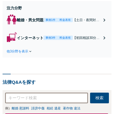
働】不当解雇・残業代請求はおまか
せください
注力分野
離婚・男女問題
【土日・夜間対応
事例1件
料金表有
可】【初回相談30
分無料】「相手方
から書面を提示さ
インターネット
【初回相談30分無
事例3件
料金表有
れたら、サインす
料】状況に応じて
る前にご相談を」
手段を使い分け、
経験豊富な弁護士
他3分野を表示
適切な方法で投稿
が全力で交渉にあ
の削除・発信者情
たります！相手方
報開示請求をおこ
と直接話す精神的
ないます「企業や
負担を軽減「弁護
お店の風評被害対
士の交渉で慰謝料
策／売り上げ低下
金額アップ／減額
法律Q&Aを探す
防止のために尽
交渉も対応可」
力」加害者側の対
【完全個室対応】
応可：開示請求の
検索
意見照会が来たと
きの対処法、被害
例）
離婚 慰謝料
誹謗中傷
相続 遺産
著作物 違法
者との示談交渉