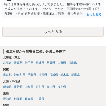
時には画像等を送りあったりしてきました。 相手も未成年者(15〜17)
と成人が混ざっています。 ということだと、不同意わいせつ罪（176
条3項）・性的姿態撮影罪・児童ポルノ製造・青少年条例違反（わいせ
つ行為 児童ポルノ要求）などが検討されます。 重い罪もあるの
で、警察にバレれば、それなりの捜査を受けるでしょう。
もっとみる
都道府県から加害者に強い弁護士を探す
北海道・東北
北海道
青森県
岩手県
宮城県
秋田県
山形県
福島県
関東
東京都
神奈川県
千葉県
埼玉県
茨城県
栃木県
群馬県
北陸・甲信越
新潟県
長野県
山梨県
石川県
富山県
福井県
東海
愛知県
静岡県
岐阜県
三重県
関西