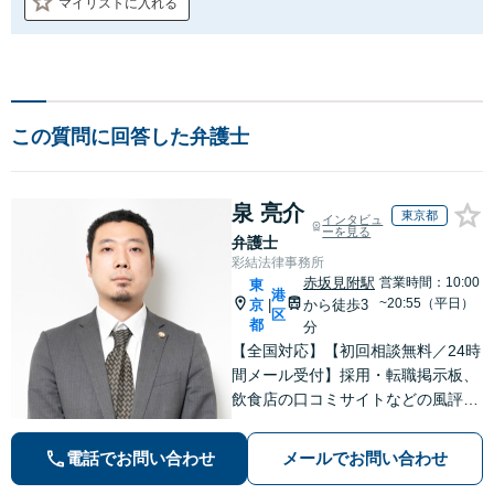
マイリストに入れる
この質問に回答した弁護士
泉 亮介
東京都
インタビュ
ーを見る
弁護士
彩結法律事務所
赤坂見附駅
営業時間：10:00
東
港
~20:55（平日）
京
から徒歩3
|
区
都
分
【全国対応】【初回相談無料／24時
間メール受付】採用・転職掲示板、
飲食店の口コミサイトなどの風評被
害対策など実績あり！【刑事】犯罪
の種類を問わず相談可。可能な限り
電話でお問い合わせ
メールでお問い合わせ
早期対応で駆けつけサポート【労