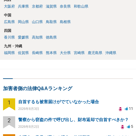
大阪府
兵庫県
京都府
滋賀県
奈良県
和歌山県
中国
広島県
岡山県
山口県
鳥取県
島根県
四国
香川県
愛媛県
高知県
徳島県
九州・沖縄
福岡県
佐賀県
長崎県
熊本県
大分県
宮崎県
鹿児島県
沖縄県
加害者側の法律Q&Aランキング
1
自首するも被害届けがでていなかった場合
11
2026年8月3日
2
警察から窃盗の件で呼び出し、財布返却で自首すべきか？
5
2026年8月2日