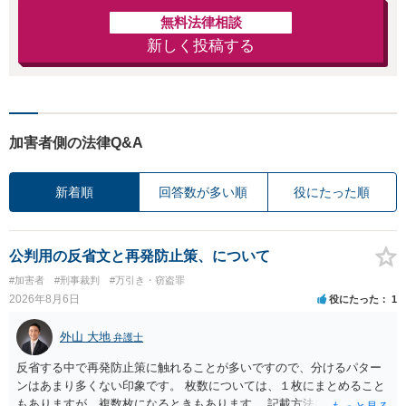
無料法律相談
新しく投稿する
加害者側の法律Q&A
新着順
回答数が多い順
役にたった順
公判用の反省文と再発防止策、について
#加害者
#刑事裁判
#万引き・窃盗罪
2026年8月6日
役にたった
1
外山 大地
弁護士
反省する中で再発防止策に触れることが多いですので、分けるパター
ンはあまり多くない印象です。 枚数については、１枚にまとめること
もありますが、複数枚になるときもあります。 記載方法については、