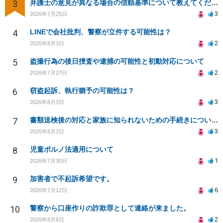
3
弁護士の意見が異なる場合の信頼基準について教えてください
3
2026年7月25日
4
LINEで会社批判、警察が立件する可能性は？
2
2026年8月3日
5
盗撮行為の後日捜査や逮捕の可能性と初動対応について
2
2026年7月27日
6
窃盗起訴、執行猶予の可能性は？
3
2026年8月3日
7
書類送検後の対応と家族に知られないための手続きについて相談
3
2026年8月2日
8
児童ポルノ法適用について
1
2026年7月30日
9
加害者で不起訴希望です。
6
2026年7月12日
10
警察から口座作りの詐欺罪として連絡が来ました。
2
2026年8月6日