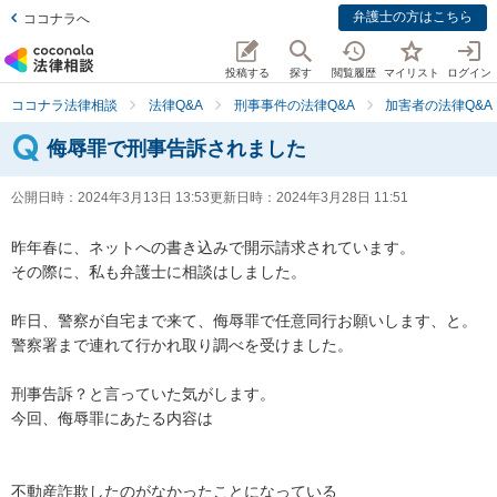
弁護士の方はこちら
ココナラへ
投稿する
探す
閲覧履歴
マイリスト
ログイン
ココナラ法律相談
法律Q&A
刑事事件の法律Q&A
加害者の法律Q&A
侮辱罪で刑事告訴されました
公開日時：
2024年3月13日 13:53
更新日時：
2024年3月28日 11:51
昨年春に、ネットへの書き込みで開示請求されています。

その際に、私も弁護士に相談はしました。

昨日、警察が自宅まで来て、侮辱罪で任意同行お願いします、と。
警察署まで連れて行かれ取り調べを受けました。

刑事告訴？と言っていた気がします。

今回、侮辱罪にあたる内容は

不動産詐欺したのがなかったことになっている
