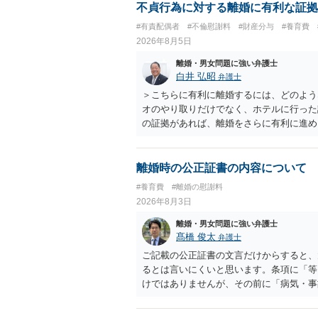
不貞行為に対する離婚に有利な証拠
#有責配偶者
#不倫慰謝料
#財産分与
#養育費
2026年8月5日
離婚・男女問題に強い弁護士
白井 弘昭
弁護士
＞こちらに有利に離婚するには、どのよう
オのやり取りだけでなく、ホテルに行った
の証拠があれば、離婚をさらに有利に進め
きると思われます。 ただし、不貞発覚後
がありますので、ご注意ください。 以上
離婚時の公正証書の内容について
#養育費
#離婚の慰謝料
2026年8月3日
離婚・男女問題に強い弁護士
髙橋 俊太
弁護士
ご記載の公正証書の文言だけからすると、
るとは言いにくいと思います。条項に「等
けではありませんが、その前に「病気・事
によって臨時に必要となった医療費その他
す。したがって、大学の入学金、授業料、