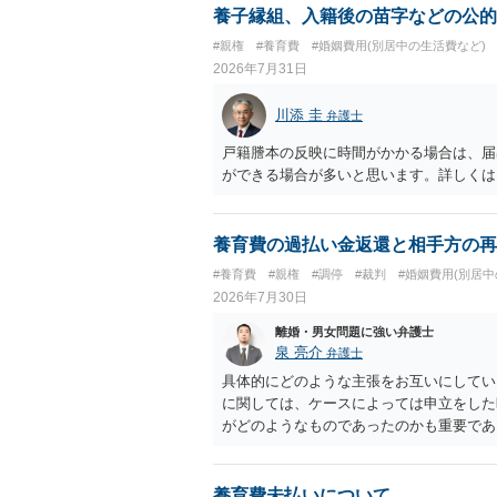
然に半額を請求できる」とまでは言いにく
養子縁組、入籍後の苗字などの公的
べきかについては、離婚時の合意内容のほ
#親権
#養育費
#婚姻費用(別居中の生活費など)
歴・収入・資産状況、進学先や費用などを
2026年7月31日
において、養育費の終期についてどのよう
費」「進学費用」に関する定めの有無等に
川添 圭
弁護士
戸籍謄本の反映に時間がかかる場合は、届
ができる場合が多いと思います。詳しくは
養育費の過払い金返還と相手方の再
#養育費
#親権
#調停
#裁判
#婚姻費用(別居中
2026年7月30日
離婚・男女問題に強い弁護士
泉 亮介
弁護士
具体的にどのような主張をお互いにしてい
に関しては、ケースによっては申立をした
がどのようなものであったのかも重要であ
ちらについても確認する必要があるでしょ
ことをお勧めいたします。
養育費未払いについて