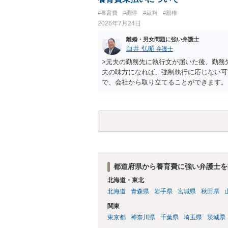
#養育費
#調停
#裁判
#親権
2026年7月24日
離婚・男女問題に強い弁護士
白井 弘昭
弁護士
>元夫の勤務先に執行文が届いた後、勤務
夫の味方になれば、強制執行に応じない可
で、会社から取り立てることができます。
競売などを検討します。 ＞何もできなか
ても取れなくても、執行裁判所に原本の還
きるのでしょうか？ できます。ただ、取
士に頼む必要は無いでしょう。 以上、ご
都道府県から養育費に強い弁護士を
北海道・東北
北海道
青森県
岩手県
宮城県
秋田県
関東
東京都
神奈川県
千葉県
埼玉県
茨城県