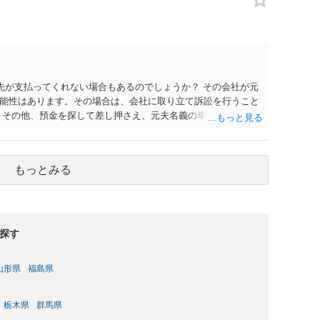
先が支払ってくれない場合もあるのでしょうか？ その会社が元
能性はあります。その場合は、会社に取り立て訴訟を行うこと
 その他、預金を探して差し押さえ、元夫名義の車の差し押さえ
った場合は、公正証書の原本は戻ってくるのでしょうか？ 取れ
付請求を行えば還付されます。 ＞他の弁護士さんに再度依頼で
れなかった場合に取り立て訴訟等を起こしてもらえば、他の弁護
もっとみる
参考まで。
探す
山形県
福島県
栃木県
群馬県