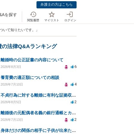
弁護士の方はこちら
&Aを探す
閲覧履歴
マイリスト
ログイン
について知りたいです。」
費の法律Q&Aランキング
離婚時の公正証書の内容について
6
2026年8月3日
養育費の適正額についての相談
4
2026年7月10日
不貞行為に対する離婚に有利な証拠収集方法と法的手続きについて
2
2026年8月5日
離婚後の元配偶者名義の銀行通帳とカードの処分方法について
2
2026年7月13日
身体だけの関係の相手に子供が出来たと言われ認知、養育費を要求されているが自身の子供か分からない