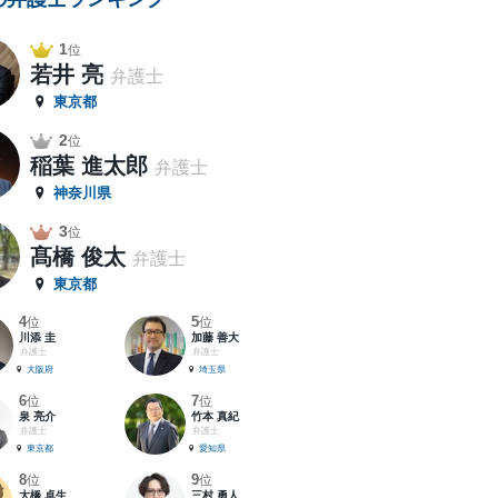
1
位
若井 亮
弁護士
東京都
2
位
稲葉 進太郎
弁護士
神奈川県
3
位
髙橋 俊太
弁護士
東京都
4
5
位
位
川添 圭
加藤 善大
弁護士
弁護士
大阪府
埼玉県
6
7
位
位
泉 亮介
竹本 真紀
弁護士
弁護士
東京都
愛知県
8
9
位
位
大橋 卓生
三村 勇人