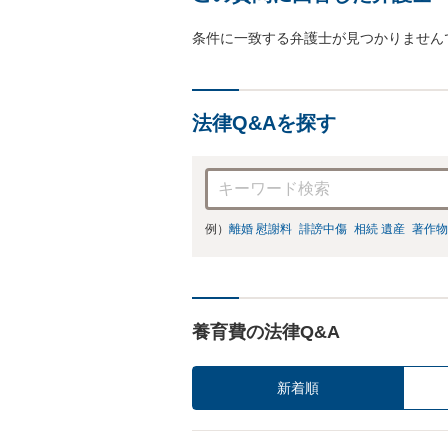
条件に一致する弁護士が見つかりません
法律Q&Aを探す
例）
離婚 慰謝料
誹謗中傷
相続 遺産
著作物
養育費の法律Q&A
新着順