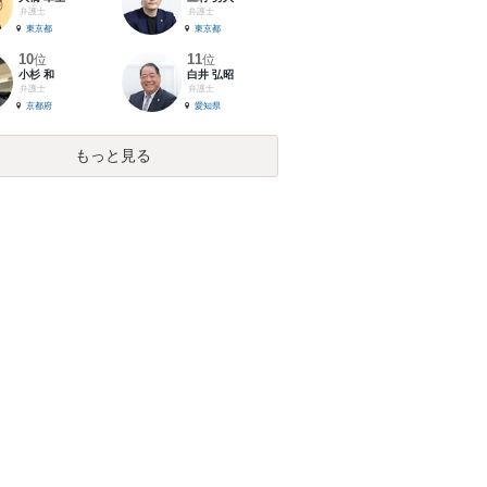
弁護士
弁護士
東京都
東京都
10
11
位
位
小杉 和
白井 弘昭
弁護士
弁護士
京都府
愛知県
もっと見る