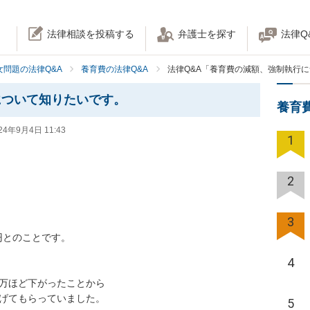
法律相談を投稿する
弁護士を探す
法律Q
女問題の法律Q&A
養育費の法律Q&A
法律Q&A「養育費の減額、強制執行
について知りたいです。
養育
24年9月4日 11:43
1
2
3
とのことです。

4
万ほど下がったことから

げてもらっていました。

5