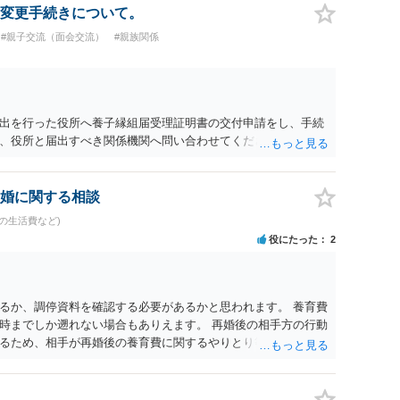
いと思われます。なお、通常、大学進学費用をどこまで負担す
変更手続きについて。
か、子どもの年齢、大学進学についての父母の認識、父母の学
#親子交流（面会交流）
#親族関係
踏まえて個別に検討することになります。公正証書の他の条項
に定められているか、大学進学に関する定めの有無、「教育
ついて確認する必要があると考えられます。
出を行った役所へ養子縁組届受理証明書の交付申請をし、手続
、役所と届出すべき関係機関へ問い合わせてください。
婚に関する相談
の生活費など)
役にたった
2
るか、調停資料を確認する必要があるかと思われます。 養育費
時までしか遡れない場合もありえます。 再婚後の相手方の行動
るため、相手が再婚後の養育費に関するやりとり等があればそ
う。 公開相談の場での回答よりも個別に弁護士にご相談される