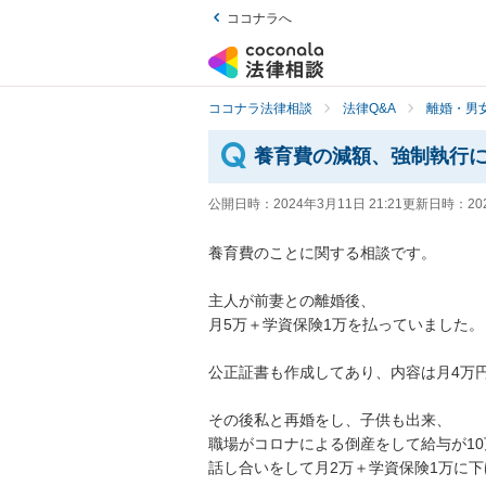
ココナラへ
ココナラ法律相談
法律Q&A
離婚・男
養育費の減額、強制執行
公開日時：
2024年3月11日 21:21
更新日時：
20
養育費のことに関する相談です。

主人が前妻との離婚後、

月5万＋学資保険1万を払っていました。

公正証書も作成してあり、内容は月4万円
その後私と再婚をし、子供も出来、

職場がコロナによる倒産をして給与が10
話し合いをして月2万＋学資保険1万に下