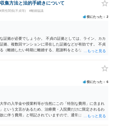
収集方法と法的手続きについて
#異性関係(不貞等)
#離婚協議
役にたった
2
な証拠が必要でしょうか。 不貞の証拠としては、ライン、カカ
証拠、複数回マンションに滞在した証拠などが有効です。 不貞
る（離婚したい時期に離婚する、慰謝料をとるなど）ことがで
、長期間同居を続けると、不貞を許したとの評価につながる場合
、ご参考まで。
役にたった
6
大学の入学金や授業料等が当然にこの「特別な費用」に含まれ
」という文言があるため、治療費・入院費だけに限定されるわ
故に伴う費用」と明記されていますので、通常は、病気や事故
これに類する特別支出を念頭に置いた条項と読むのが自然で
受験費用などの教育費についてまで、「この条項があるから当