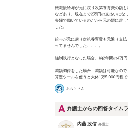
転職後給与が元に戻り次第養育費の額も
などあり、現在まで2万円の支払いになっ
夫婦で働いているのだから元の額に戻し
した。

給与が元に戻り次第養育費も元通り支払
ってませんでした、、、。

強制執行となった場合、約2年間の4万円
減額調停をした場合、減額は可能なのでし
算定ツールを使うと大体1万5,000円程
おもち さん
弁護士からの回答タイム
内藤 政信
弁護士