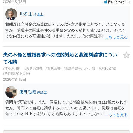
2026年8月3日
役にたった
1
す。今ある証拠以上のことを証明（証明力を強めることも含む）でき
るのであれば，前向きに検討を進めるという考え方でもよいでしょ
川添 圭
弁護士
う。慰謝料請求としては証拠として使えることが前提であり，その価
値と夫との関係との均衡のように思います。 ③行政書士に委任をして
報酬及び立替金の精算は法テラスの決定と指示に基づくことになりま
いるのであれば，どのような内容の委任なのか不明ですが，その行政
すが、償還中の関連事件の着手金を含めて精算可能であれば、そのよ
書士との協議になると思います。請求するか，訴訟にするか，その点
うな内容になる可能性があります。ただし、他の関連事件でも相手方
の見極めや，相手方は性交類似行為は認めているのか，それさえも否
から金銭を取得できる場合には個別に考える場合もあります。個別事
定しているのかによって，考え方・進め方は変わってくると思いま
情によって対応が違いますので、法テラスへお尋ねいただいた方が確
す。 ④性交類似行為を認めているにもかかわらず支払を拒否するので
実です。
夫の不倫と離婚要求への法的対応と慰謝料請求につい
あれば，本人（行政書士でも同じだと思います。）への対応ではあま
て相談
り変わらないように思います。減額で折り合えるなら本人様の交渉で
#不倫慰謝料
#悪意の遺棄
#育児放棄
#慰謝料請求したい側
#婚外の妊娠
もよいように思いますが，ゼロかどうかの観点であれば，訴訟に進む
#異性関係(不貞等)
しかなくなるようにも思います。そうしますと，お近くの弁護士に相
2026年8月2日
談して進めることを検討した方がよいようにも思います。
肥田 弘昭
弁護士
質問1は可能です。また、同居している場合破綻抗弁はほぼ認められま
せん。質問２は自宅に請求するのはよいかと思います。職場は自宅を
知っている以上は違法になる危険もありますのでしない方が良いで
す。質問３は可能かと思います。質問４は悪意の遺棄などに該当する
かと思います。有責配偶者ですので相手方からの離婚は拒否しても仮
に訴訟されても法的に成立しません。質問５は認知すると養育費支払