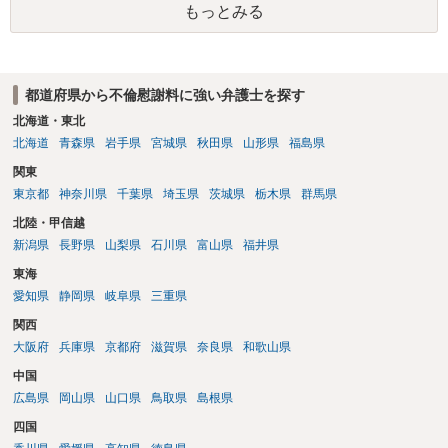
もっとみる
い、相続権が発生します。合意があれば法的に可能ですが法律で強制
することはできません。質問６は可能です。質問７は不貞行為の写真
データ（ハメ撮り）、第三者撮影の腕組み写真、夫の自白録音まであ
るのであれば十分かと思います。ご参考にしてください。
都道府県から不倫慰謝料に強い弁護士を探す
北海道・東北
北海道
青森県
岩手県
宮城県
秋田県
山形県
福島県
関東
東京都
神奈川県
千葉県
埼玉県
茨城県
栃木県
群馬県
北陸・甲信越
新潟県
長野県
山梨県
石川県
富山県
福井県
東海
愛知県
静岡県
岐阜県
三重県
関西
大阪府
兵庫県
京都府
滋賀県
奈良県
和歌山県
中国
広島県
岡山県
山口県
鳥取県
島根県
四国