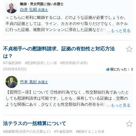
離婚・男女問題に強い弁護士
白井 弘昭
弁護士
＞こちらに有利に離婚するには、どのような証拠が必要でしょうか。
不貞の証拠としては、ライン、カカオのやり取りだけでなく、ホテル
に行った証拠、複数回マンションに滞在した証拠などが有効です。 不
貞の証拠があれば、離婚をさらに有利に進める（離婚したい時期に離
婚する、慰謝料をとるなど）ことができると思われます。 ただし、不
貞発覚後、長期間同居を続けると、不貞を許したとの評価につながる
不貞相手への慰謝料請求、証拠の有効性と対応方法
場合がありますので、ご注意ください。 以上、ご参考まで。
は？
#不倫慰謝料
#慰謝料請求したい側
#異性関係(不貞等)
2026年8月5日
役にたった
1
竹本 真紀
弁護士
【質問①～④】について ①性的行為でなく，性交類似行為であったと
しても慰謝料請求は可能です。しかも，保有している証拠は，交際の
ような関係にあり，少なくとも性交類似行為の存在を確実に証明でき
るものです（裏を返せば，証拠で認められる範囲でしか認めていない
ことを窺わせるものです。）。ですから，慰謝料請求を進めることで
よいと思います。 ただ．慰謝料額については，婚姻破綻に至っていな
法テラスの一括精算について
いとして，この点を考慮されることになるかもしれません。 ②夫との
#婚姻費用(別居中の生活費など)
#不倫慰謝料
#離婚すること自体
今後のことを考えて書いてもらうか否かを検討するのがよいと思いま