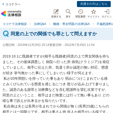
弁護士の方はこちら
ココナラへ
投稿する
探す
閲覧履歴
マイリスト
ログイン
ココナラ法律相談
法律Q&A
離婚・男女問題の法律Q&A
不倫慰謝料
同意の上での関係でも罪として問えますか
公開日時：
2019年12月29日 20:14
更新日時：
2022年7月29日 11:54
2019.10.1に既婚者ですが(相手も既婚者)同意の上で男女関係を持ち
ました。その後体調悪しく 病院へ行った所 病気(クラミジア)を発症
していました。相手に伝えた所、気遣う所か誠意の無い対応、態度
が続き 挙句無かった事にしてしまいたい様子が伺えます。

 私が20年間想いを持っていた事もあり 弱みにつけこまれている感
とみくびられている態度を感じるにつき 怒りが込み上げて参りまし
た。誠意のある謝罪と治療費などを含む慰謝料を望む次第ですが、
同意の上ということ、相手はまだ検査には行って無い事もあり どの
様な事で訴えが出来るかを知りたいです。

 私自身は夫とは長男が生まれてから関係が無く(長男23歳)こちらの
相手とは一回限りです。相手は奥さん他 何人か相手がいる様です。
