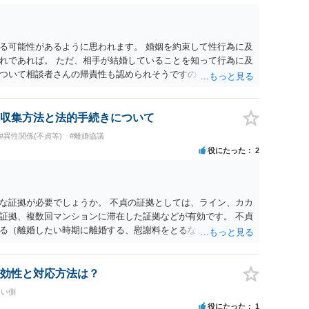
る可能性があるように思われます。 婚姻を約束して性行為に及
れであれば。 ただ、相手が結婚していることを知って行為に及
ついて相談者さんの帰責性も認められそうですので、あまり慰
 一度、最寄りの弁護士に相談してみてください。
収集方法と法的手続きについて
#異性関係(不貞等)
#離婚協議
役にたった
2
な証拠が必要でしょうか。 不貞の証拠としては、ライン、カカ
証拠、複数回マンションに滞在した証拠などが有効です。 不貞
る（離婚したい時期に離婚する、慰謝料をとるなど）ことがで
、長期間同居を続けると、不貞を許したとの評価につながる場合
、ご参考まで。
効性と対応方法は？
たい側
役にたった
1