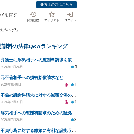
弁護士の方はこちら
&Aを探す
閲覧履歴
マイリスト
ログイン
支払いは❓」
慰謝料の法律Q&Aランキング
弁護士に浮気相手への慰謝料請求を依頼する費用相場は？
5
2026年7月28日
元不倫相手への損害賠償請求など
1
2026年8月6日
不倫の慰謝料請求に対する減額交渉の可能性と対策
1
2026年7月31日
浮気相手への慰謝料請求のための証拠集めと探偵選び
3
2026年7月26日
不貞行為に対する離婚に有利な証拠収集方法と法的手続きについて