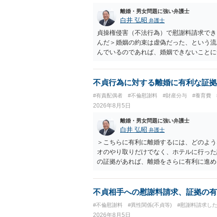
離婚・男女問題に強い弁護士
白井 弘昭
弁護士
貞操権侵害（不法行為）で慰謝料請求でき
んだ＞婚姻の約束は虚偽だった、という流
んでいるのであれば、婚姻できないことに
謝料は高額にならないように思われます。
不貞行為に対する離婚に有利な証拠
#有責配偶者
#不倫慰謝料
#財産分与
#養育費
2026年8月5日
離婚・男女問題に強い弁護士
白井 弘昭
弁護士
＞こちらに有利に離婚するには、どのよう
オのやり取りだけでなく、ホテルに行った
の証拠があれば、離婚をさらに有利に進め
きると思われます。 ただし、不貞発覚後
がありますので、ご注意ください。 以上
不貞相手への慰謝料請求、証拠の有
#不倫慰謝料
#異性関係(不貞等)
#慰謝料請求し
2026年8月5日