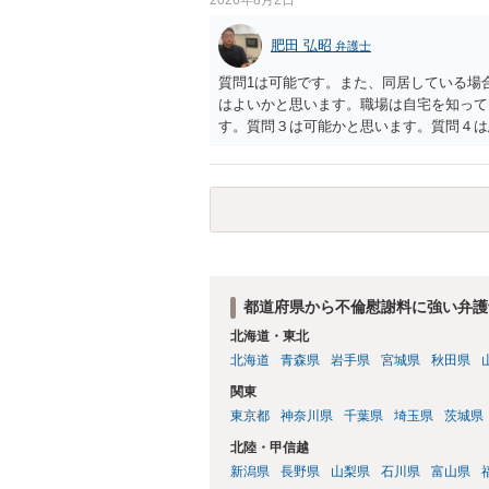
肥田 弘昭
弁護士
質問1は可能です。また、同居している場
はよいかと思います。職場は自宅を知って
す。質問３は可能かと思います。質問４は
相手方からの離婚は拒否しても仮に訴訟さ
い、相続権が発生します。合意があれば法
能です。質問７は不貞行為の写真データ（
のであれば十分かと思います。ご参考にし
都道府県から不倫慰謝料に強い弁護
北海道・東北
北海道
青森県
岩手県
宮城県
秋田県
関東
東京都
神奈川県
千葉県
埼玉県
茨城県
北陸・甲信越
新潟県
長野県
山梨県
石川県
富山県