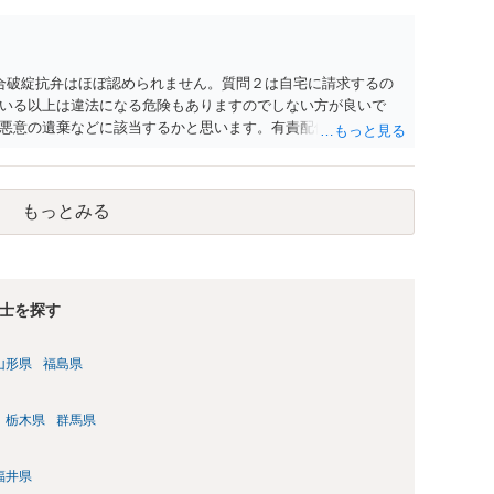
合破綻抗弁はほぼ認められません。質問２は自宅に請求するの
いる以上は違法になる危険もありますのでしない方が良いで
悪意の遺棄などに該当するかと思います。有責配偶者ですので
れても法的に成立しません。質問５は認知すると養育費支払
的に可能ですが法律で強制することはできません。質問６は可
ハメ撮り）、第三者撮影の腕組み写真、夫の自白録音まである
もっとみる
てください。
士を探す
山形県
福島県
栃木県
群馬県
福井県