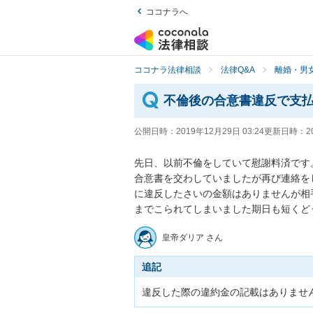
ココナラへ
ココナラ法律相談
法律Q&A
離婚・男
不倫後の合意書違反で支払
公開日時：
2019年12月29日 03:24
更新日時：
2
先日、以前不倫をしていて慰謝料済です。
合意書を交わしていましたが再び連絡を
に違反したさいの金額はありませんが相
までこられてしまいました期日も短くど
皇帝ダリア さん
追記
違反した際の違約金の記載はありませ