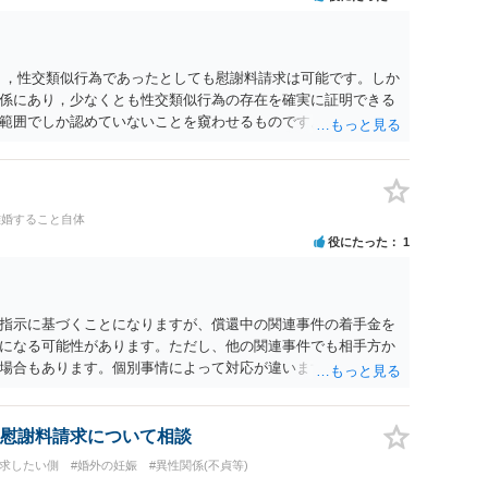
く，性交類似行為であったとしても慰謝料請求は可能です。しか
係にあり，少なくとも性交類似行為の存在を確実に証明できる
範囲でしか認めていないことを窺わせるものです。）。ですか
ます。 ただ．慰謝料額については，婚姻破綻に至っていないと
しれません。 ②夫との今後のことを考えて書いてもらうか否か
拠以上のことを証明（証明力を強めることも含む）できるので
方でもよいでしょう。慰謝料請求としては証拠として使えるこ
離婚すること自体
の均衡のように思います。 ③行政書士に委任をしているのであ
役にたった
1
すが，その行政書士との協議になると思います。請求するか，
は性交類似行為は認めているのか，それさえも否定しているの
ると思います。 ④性交類似行為を認めているにもかかわらず支
でも同じだと思います。）への対応ではあまり変わらないよう
指示に基づくことになりますが、償還中の関連事件の着手金を
の交渉でもよいように思いますが，ゼロかどうかの観点であれ
になる可能性があります。ただし、他の関連事件でも相手方か
ます。そうしますと，お近くの弁護士に相談して進めることを
場合もあります。個別事情によって対応が違いますので、法テ
慰謝料請求について相談
請求したい側
#婚外の妊娠
#異性関係(不貞等)