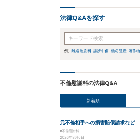
法律Q&Aを探す
例）
離婚 慰謝料
誹謗中傷
相続 遺産
著作物
不倫慰謝料の法律Q&A
新着順
元不倫相手への損害賠償請求など
#不倫慰謝料
2026年8月6日