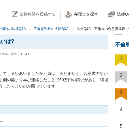
法律相談を投稿する
弁護士を探す
法律Q
女問題の法律Q&A
不倫慰謝料の法律Q&A
法律Q&A「不倫後の合意書違反で
いは❓
不倫
020年3月5日 13:41
1


してしまいあいましたが不貞は、ありません。合意書のなか
2
手側の妻より再び連絡したことで50万円の請求があり、職場
うしたらよいのか困っています
3
4
ん。
5