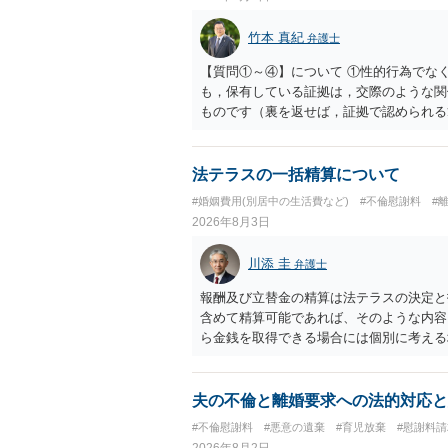
竹本 真紀
弁護士
【質問①～④】について ①性的行為でな
も，保有している証拠は，交際のような関
ものです（裏を返せば，証拠で認められる
ら，慰謝料請求を進めることでよいと思い
して，この点を考慮されることになるかも
を検討するのがよいと思います。今ある証
法テラスの一括精算について
あれば，前向きに検討を進めるという考え
#婚姻費用(別居中の生活費など)
#不倫慰謝料
#
とが前提であり，その価値と夫との関係と
2026年8月3日
れば，どのような内容の委任なのか不明で
訴訟にするか，その点の見極めや，相手方
川添 圭
弁護士
かによって，考え方・進め方は変わってく
払を拒否するのであれば，本人（行政書士
報酬及び立替金の精算は法テラスの決定と
に思います。減額で折り合えるなら本人様
含めて精算可能であれば、そのような内容
ば，訴訟に進むしかなくなるようにも思い
ら金銭を取得できる場合には個別に考える
検討した方がよいようにも思います。
ラスへお尋ねいただいた方が確実です。
夫の不倫と離婚要求への法的対応と
#不倫慰謝料
#悪意の遺棄
#育児放棄
#慰謝料
2026年8月2日