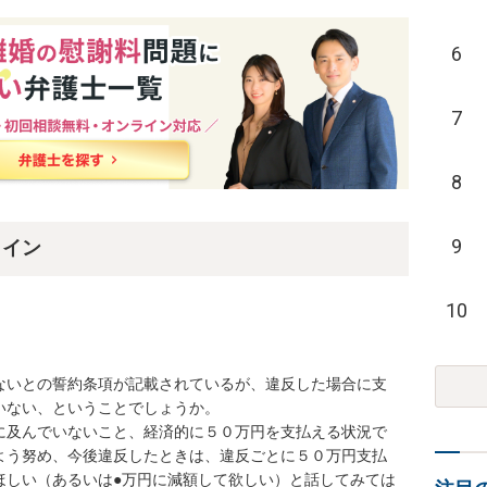
6
7
8
9
ライン
10
ないとの誓約条項が記載されているが、違反した場合に支
ない、ということでしょうか。

に及んでいないこと、経済的に５０万円を支払える状況で
よう努め、今後違反したときは、違反ごとに５０万円支払
ほしい（あるいは●万円に減額して欲しい）と話してみては