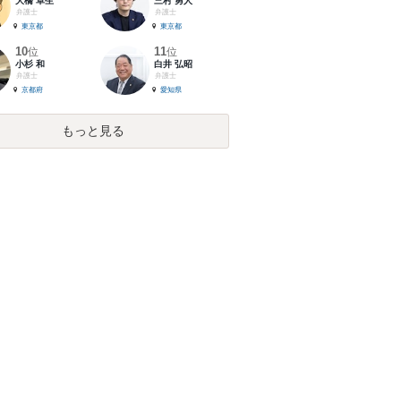
大橋 卓生
三村 勇人
弁護士
弁護士
東京都
東京都
10
11
位
位
小杉 和
白井 弘昭
弁護士
弁護士
京都府
愛知県
もっと見る