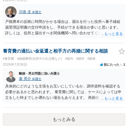
学進学についての父母の認識、父母の学歴・収入・資産状況、進学先
や費用などを踏まえて個別に検討することになります。公正証書の他
川添 圭
弁護士
の条項において、養育費の終期についてどのように定められている
か、大学進学に関する定めの有無、「教育費」「進学費用」に関する
戸籍謄本の反映に時間がかかる場合は、届出を行った役所へ養子縁組
定めの有無等について確認する必要があると考えられます。
届受理証明書の交付申請をし、手続ができる場合が多いと思います。
詳しくは、役所と届出すべき関係機関へ問い合わせてください。
養育費の過払い金返還と相手方の再婚に関する相談
#養育費
#婚姻費用(別居中の生活費など)
#裁判
#調停
#親権
2026年7月30日
役にたった
2
離婚・男女問題に強い弁護士
泉 亮介
弁護士
具体的にどのような主張をお互いにしているか、調停資料を確認する
必要があるかと思われます。 養育費に関しては、ケースによっては申
立をした時までしか遡れない場合もありえます。 再婚後の相手方の行
動がどのようなものであったのかも重要であるため、相手が再婚後の
養育費に関するやりとり等があればそちらについても確認する必要が
あるでしょう。 公開相談の場での回答よりも個別に弁護士にご相談さ
もっとみる
れることをお勧めいたします。