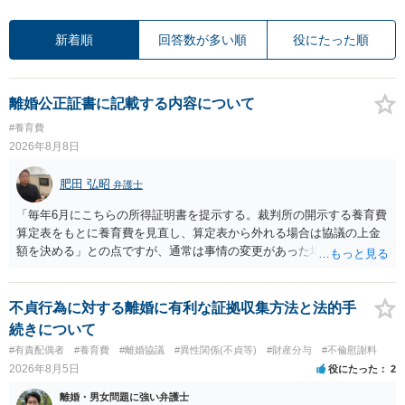
新着順
回答数が多い順
役にたった順
離婚公正証書に記載する内容について
#養育費
2026年8月8日
肥田 弘昭
弁護士
「毎年6月にこちらの所得証明書を提示する。裁判所の開示する養育費
算定表をもとに養育費を見直し、算定表から外れる場合は協議の上金
額を決める」との点ですが、通常は事情の変更があった場合に変更し
ますので妥当とまでは言えないかと思います。「養育費は当初予測出
来なかった事情の変更により双方協議の上増減出来る」と「通知義務
に勤務先」が含まれているので、私に収入が入った事は相手に通知が
不貞行為に対する離婚に有利な証拠収集方法と法的手
行く事になり、上記のような文言が無くても養育費の見直しは適宜出
続きについて
来るかと思うのですが違うのでしょうか？との点はそのとおりかと思
#有責配偶者
#養育費
#離婚協議
#異性関係(不貞等)
#財産分与
#不倫慰謝料
います。養育費は事情の変更があった場合に変更するので毎年見直す
2026年8月5日
役にたった
2
ことはあまりないです。ご参考にしてください。
離婚・男女問題に強い弁護士