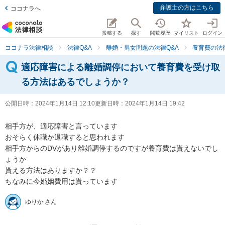
弁護士の方はこちら
ココナラへ
投稿する
探す
閲覧履歴
マイリスト
ログイン
ココナラ法律相談
法律Q&A
離婚・男女問題の法律Q&A
養育費の法
適応障害による離婚調停において養育費を受け取
る方法はあるでしょうか？
公開日時：
2024年1月14日 12:10
更新日時：
2024年1月14日 19:42
相手方が、適応障害と言っています

おそらく休職か退職すると思われます

相手方からのDVがあり離婚調停するのですが養育費は貰えないでし
ょうか

貰える方法はありますか？？

ちなみに今婚姻費用は貰っています
ゆりか さん