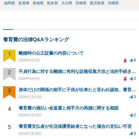
福岡県
佐賀県
長崎県
熊本県
大分県
宮崎県
鹿児島県
沖縄県
養育費の法律Q&Aランキング
1
離婚時の公正証書の内容について
6
2026年8月3日
2
不貞行為に対する離婚に有利な証拠収集方法と法的手続きについて
2
2026年8月5日
3
身体だけの関係の相手に子供が出来たと言われ認知、養育費を要求されているが自身の子供か分からない
3
2026年7月17日
4
養育費の過払い金返還と相手方の再婚に関する相談
2
2026年7月30日
5
養育費支払者が生活保護受給者になった場合の支払い可否
3
2026年7月23日