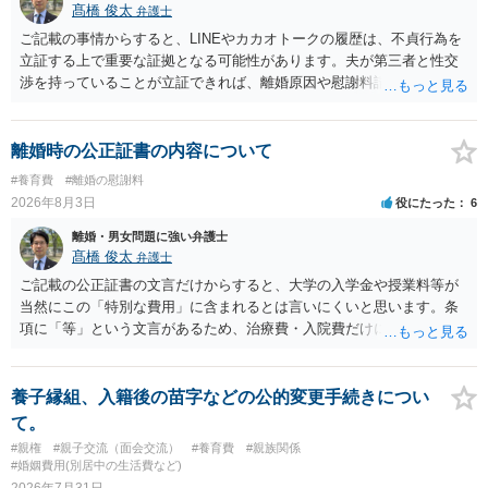
髙橋 俊太
弁護士
ご記載の事情からすると、LINEやカカオトークの履歴は、不貞行為を
立証する上で重要な証拠となる可能性があります。夫が第三者と性交
渉を持っていることが立証できれば、離婚原因や慰謝料請求を検討す
る上で重要な事情となります。特に、数年間にわたって特定の相手と
性的関係を継続しているのであれば、その期間や回数が分かる資料は
できるだけ保存しておくことをお勧めいたします。 他方、「夫に不貞
離婚時の公正証書の内容について
がある＝財産分与でも多くもらえる」「当然に親権を取得できる」と
#養育費
#離婚の慰謝料
いう関係にはありません。まず、財産分与は、基本的には夫婦が婚姻
2026年8月3日
役にたった
6
中に形成した財産を清算する制度ですので、不貞行為の有無とは別
に、預貯金、不動産、保険、退職金等の資料を確保しておくことが重
離婚・男女問題に強い弁護士
要です。また、子の親権については、夫婦間の責任問題とは別に、
髙橋 俊太
弁護士
「どのような形がお子様の利益になるか」という観点です。そのた
ご記載の公正証書の文言だけからすると、大学の入学金や授業料等が
め、未就学のお子様について貴方が主として養育しているのであれ
当然にこの「特別な費用」に含まれるとは言いにくいと思います。条
ば、保育園等への送迎、食事・入浴・寝かしつけ等の日常的な育児、
項に「等」という文言があるため、治療費・入院費だけに限定される
通院や予防接種への対応、保育園との連絡、夫婦それぞれの勤務状
わけではありませんが、その前に「病気・事故に伴う費用」と明記さ
況、別居後にどのような養育環境を用意できるかといった、これまで
れていますので、通常は、病気や事故によって臨時に必要となった医
の監護実績や今後の生活状況について整理しておくとよいでしょう。
療費その他これに類する特別支出を念頭に置いた条項と読むのが自然
養子縁組、入籍後の苗字などの公的変更手続きについ
養育費については、離婚後も父母双方がそれぞれの収入に応じて負担
です。したがって、大学の入学金、授業料、受験費用などの教育費に
て。
するのが原則となります。
ついてまで、「この条項があるから当然に半額を請求できる」とまで
#親権
#親子交流（面会交流）
#養育費
#親族関係
は言いにくいと思われます。なお、通常、大学進学費用をどこまで負
#婚姻費用(別居中の生活費など)
担すべきかについては、離婚時の合意内容のほか、子どもの年齢、大
2026年7月31日