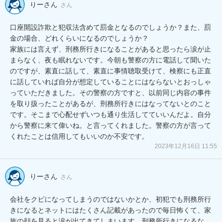
りーさん
さん
口座開設詐欺と犯収法含めて罰金となるのでしょうか？また、罰
金の場合、どれくらいになるのでしょうか？

家族には言えず、刑務所行きになることがあると思ったら涙が止
まらなく、夜も眠れないです。今朝も警察の方に電話して聞いた
のですが、素直に話して、素直に事情聴取受けて、検察にも正直
に話していれば自分が想定していることにはならないとおっしゃ
っていただきました。その警察の方ですと、以前同じ内容の事件
を取り扱ったことがあるが、刑務所行きにはなってないとのこと
です。そこまで心配せずいつも通り生活してていいんだよ。自分
から警察に来て偉いね。と言ってくれました。警察の方が言って
くれたことは信用してもいいのか不安です。
2023年12月16日 11:55
りーさん
さん
会社をクビになってしまうのではないかとか、初犯でも刑務所行
きになるとネットにはたくさん記載があったので毎日怖くて、家
族の顔を見ると涙が出てきてしまいます。刑務所行きになるな