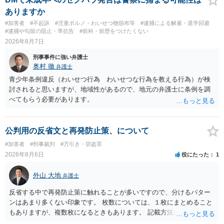
ありますか
#加害者
#不起訴
#児童ポルノ・わいせつ物頒布等
#逮捕による解雇・退学回避
#逮捕や勾留の阻止・準抗告
#前科・前歴をつけたくない
2026年8月7日
刑事事件に強い弁護士
奥村 徹
弁護士
青少年条例違反（わいせつ行為 わいせつな行為を教える行為）が検
討されると思いますが、地域性があるので、地元の弁護士に条例を調
べてもらう必要があります。
公判用の反省文と再発防止策、について
#加害者
#刑事裁判
#万引き・窃盗罪
2026年8月6日
役にたった
1
外山 大地
弁護士
反省する中で再発防止策に触れることが多いですので、分けるパター
ンはあまり多くない印象です。 枚数については、１枚にまとめること
もありますが、複数枚になるときもあります。 記載方法については、
手書きかどうかで裁判官に与える印象が大きく変わることはないと思