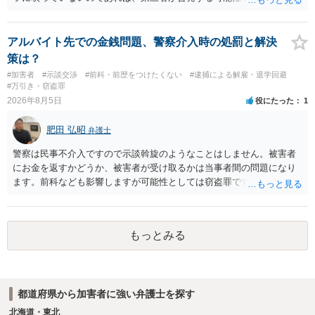
証拠は削除されていることからです。但し、「電車内で携帯で対面に
座る女性を盗撮(全体像写真1枚と5秒程度の動画)してしまいました。下
着や胸など強調したものではありません。」とありますが、少なくと
アルバイト先での金銭問題、警察介入時の処罰と解決
も捜査段階では性的姿態等撮影罪の被疑事実で逮捕勾留されるケース
策は？
が私の弁護経験では多くなった印象です（最終的には不起訴ないし各
#加害者
#示談交渉
#前科・前歴をつけたくない
#逮捕による解雇・退学回避
都道府県の迷惑防止条例違反になることもあります）。2度としないこ
#万引き・窃盗罪
とをお勧めいたします。ご参考にしてください。
2026年8月5日
役にたった
1
肥田 弘昭
弁護士
警察は民事不介入ですので示談斡旋のようなことはしません。被害者
にお金を返すかどうか、被害者が受け取るかは当事者間の問題になり
ます。前科なども影響しますが可能性としては窃盗罪ですので、逮捕
勾留や略式起訴などの可能性もあります。ご参考にしてください。
もっとみる
都道府県から加害者に強い弁護士を探す
北海道・東北