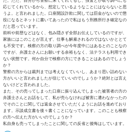
た。ただ、自分から警察に来てくれてるし、捜査とか取り調べにも
応じてくれているから、想定しているようなことにはならないと思
うよ。と言われました。口座開設詐欺に関しては罰金がないので懲
役になるとネットに書いてあったので私はもう刑務所行き確定なの
だと思っています。

前科や前歴などはなく、包み隠さず全部お伝えしているのですが、
家族にはこのことが言えず、仕事も解雇されるのではないかととて
も不安です。検察の方の取り調べが今年度中にはあるとのことなの
ですが、弁護士さんにお願いする余裕もなく、法テラスも利用でき
ない状態です。何か自分で検察の方にできることはあるのでしょう
か？

警察の方からは裁判までは考えなくていいし、あまり思い詰めない
方がいいと言われましたが信じていいのでしょうか？絶対とは言え
ないけどと言われました。

また、その売ってしまった口座に振り込んでしまった被害者の方の
弁護士さんとお話をして、私が売らなければ被害に遭わなかったの
でそのことに関しては返金させていただくようにお話を進めており
ます。示談成立書を後々書くことになっています。このことも検察
の方へ伝えた方がいいのでしょうか？

私自身も売ってしまったことに関しての反省と後悔はしています。