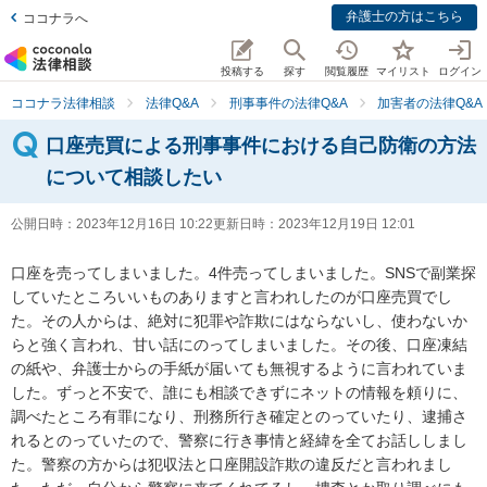
弁護士の方はこちら
ココナラへ
投稿する
探す
閲覧履歴
マイリスト
ログイン
ココナラ法律相談
法律Q&A
刑事事件の法律Q&A
加害者の法律Q&A
口座売買による刑事事件における自己防衛の方法
について相談したい
公開日時：
2023年12月16日 10:22
更新日時：
2023年12月19日 12:01
口座を売ってしまいました。4件売ってしまいました。SNSで副業探
していたところいいものありますと言われしたのが口座売買でし
た。その人からは、絶対に犯罪や詐欺にはならないし、使わないか
らと強く言われ、甘い話にのってしまいました。その後、口座凍結
の紙や、弁護士からの手紙が届いても無視するように言われていま
した。ずっと不安で、誰にも相談できずにネットの情報を頼りに、
調べたところ有罪になり、刑務所行き確定とのっていたり、逮捕さ
れるとのっていたので、警察に行き事情と経緯を全てお話ししまし
た。警察の方からは犯収法と口座開設詐欺の違反だと言われまし