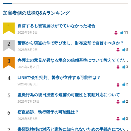
加害者側の法律Q&Aランキング
1
自首するも被害届けがでていなかった場合
11
2026年8月3日
2
警察から窃盗の件で呼び出し、財布返却で自首すべきか？
5
2026年8月2日
3
弁護士の意見が異なる場合の信頼基準について教えてください
3
2026年7月25日
4
LINEで会社批判、警察が立件する可能性は？
2
2026年8月3日
5
盗撮行為の後日捜査や逮捕の可能性と初動対応について
2
2026年7月27日
6
窃盗起訴、執行猶予の可能性は？
3
2026年8月3日
7
書類送検後の対応と家族に知られないための手続きについて相談