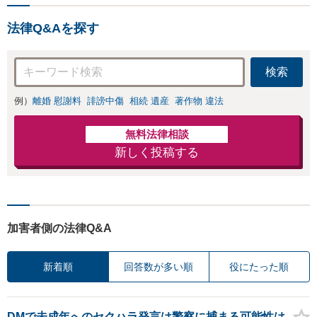
法律Q&Aを探す
検索
例）
離婚 慰謝料
誹謗中傷
相続 遺産
著作物 違法
無料法律相談
新しく投稿する
加害者側の法律Q&A
新着順
回答数が多い順
役にたった順
DMで未成年へのセクハラ発言は警察に捕まる可能性は