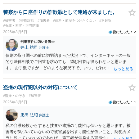
います。 したがいまして、いずれも良いかと考えます。
警察から口座作りの詐欺罪として連絡が来ました。
#被害者
#特殊詐欺
#加害者
#前科・前歴をつけたくない
#不起訴
#冤罪・無実・正当防衛
2026年8月6日
役にたった
2
刑事事件に強い弁護士
井上 祐司
弁護士
個別の取り調べの前に切羽詰まった状況下で、インターネットの一般
的な法律相談でご回答を求めても、望む回答は得られないと思いま
す。 お手数ですが、どのような状況下で、いつ、だれからどのような
経緯で口座の提供を頼まれ開設したか、それによる詐欺等の収益がど
の程度だと聞いているのかということについて、お近くで詳細な法律
相談を受けられたうえで対処方法を探された方がよいと思われます。
盗撮の現行犯以外の対応について
一般論でいえば、任意取り調べの場合、ＩＣレコーダーを持参して取
#盗撮・のぞき
#加害者
り調べ内容を録音することは必須だと考えます。
2026年8月6日
役にたった
1
肥田 弘昭
弁護士
私の弁護経験からすると捜査や逮捕の可能性は低いかと思います。被
害者が気づいていないので被害届を出す可能性が低いこと、防犯カメ
ラに映っていないのであれば、第三者が告発する可能性も低いこと、