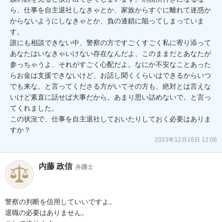
ら、仕事を自主退社しなきゃとか、家族からすぐに離れて迷惑か
からないようにしなきゃとか、負の連鎖に陥ってしまっていま
す。

誰にも相談できない中、警察の方ですごくすごく私に寄り添って
あなたはいなきゃいけない存在なんだよ、このままだとあなたが
参っちゃうよ、それがすごく心配だよ。なにか不安なことあった
らお金は支援できないけど、お話し聞くくらいはできるからいつ
でも来な。と言ってくださる方がいてその方も、絶対とは言えな
いけど素直に話せば大事だから。あまり思い詰めないで。と言っ
てくれました。

この状況で、仕事を自主退社しておいたりしておく必要はありま
すか？
2023年12月16日 12:06
内藤 政信
弁護士
警察の判断を信用していいですよ。

退職の必要はありません。
