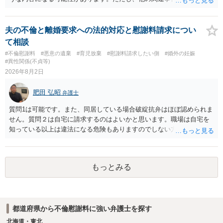
の見極めや，相手方は性交類似行為は認めているのか，それさえも否
から金銭を取得できる場合には個別に考える場合もあります。個別事
定しているのかによって，考え方・進め方は変わってくると思いま
情によって対応が違いますので、法テラスへお尋ねいただいた方が確
す。 ④性交類似行為を認めているにもかかわらず支払を拒否するので
実です。
夫の不倫と離婚要求への法的対応と慰謝料請求につい
あれば，本人（行政書士でも同じだと思います。）への対応ではあま
て相談
り変わらないように思います。減額で折り合えるなら本人様の交渉で
#不倫慰謝料
#悪意の遺棄
#育児放棄
#慰謝料請求したい側
#婚外の妊娠
もよいように思いますが，ゼロかどうかの観点であれば，訴訟に進む
#異性関係(不貞等)
しかなくなるようにも思います。そうしますと，お近くの弁護士に相
2026年8月2日
談して進めることを検討した方がよいようにも思います。
肥田 弘昭
弁護士
質問1は可能です。また、同居している場合破綻抗弁はほぼ認められま
せん。質問２は自宅に請求するのはよいかと思います。職場は自宅を
知っている以上は違法になる危険もありますのでしない方が良いで
す。質問３は可能かと思います。質問４は悪意の遺棄などに該当する
かと思います。有責配偶者ですので相手方からの離婚は拒否しても仮
に訴訟されても法的に成立しません。質問５は認知すると養育費支払
もっとみる
い、相続権が発生します。合意があれば法的に可能ですが法律で強制
することはできません。質問６は可能です。質問７は不貞行為の写真
データ（ハメ撮り）、第三者撮影の腕組み写真、夫の自白録音まであ
るのであれば十分かと思います。ご参考にしてください。
都道府県から不倫慰謝料に強い弁護士を探す
北海道・東北