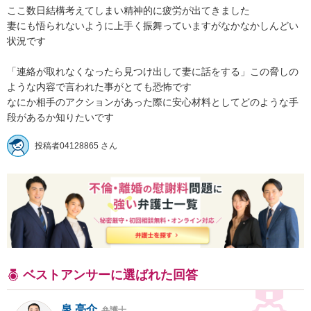
ここ数日結構考えてしまい精神的に疲労が出てきました

妻にも悟られないように上手く振舞っていますがなかなかしんどい
状況です

「連絡が取れなくなったら見つけ出して妻に話をする」この脅しの
ような内容で言われた事がとても恐怖です

なにか相手のアクションがあった際に安心材料としてどのような手
段があるか知りたいです
投稿者04128865 さん
ベストアンサーに選ばれた回答
泉 亮介
弁護士