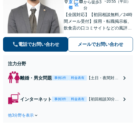
を正確に読み取り
~20:55（平日）
京
から徒歩3
|
区
ます。【東京都在
都
分
住以外の方も対
【全国対応】【初回相談無料／24時
応】
間メール受付】採用・転職掲示板、
飲食店の口コミサイトなどの風評被
害対策など実績あり！【刑事】犯罪
の種類を問わず相談可。可能な限り
電話でお問い合わせ
メールでお問い合わせ
早期対応で駆けつけサポート【労
働】不当解雇・残業代請求はおまか
せください
注力分野
離婚・男女問題
【土日・夜間対応
事例1件
料金表有
可】【初回相談30
分無料】「相手方
から書面を提示さ
インターネット
【初回相談30分無
事例3件
料金表有
れたら、サインす
料】状況に応じて
る前にご相談を」
手段を使い分け、
経験豊富な弁護士
他3分野を表示
適切な方法で投稿
が全力で交渉にあ
の削除・発信者情
たります！相手方
報開示請求をおこ
と直接話す精神的
ないます「企業や