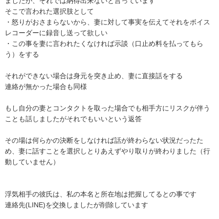
ましたが、それでは納得出来ないと言っています

そこで言われた選択肢として

・怒りがおさまらないから、妻に対して事実を伝えてそれをボイス
レコーダーに録音し送って欲しい

・この事を妻に言われたくなければ示談（口止め料を払ってもら
う）をする

それができない場合は身元を突き止め、妻に直接話をする

連絡が無かった場合も同様

もし自分の妻とコンタクトを取った場合でも相手方にリスクが伴う
ことも話しましたがそれでもいいという返答

その場は何らかの決断をしなければ話が終わらない状況だったた
め、妻に話すことを選択しとりあえずやり取りが終わりました（行
動していません）

浮気相手の彼氏は、私の本名と所在地は把握してるとの事です

連絡先(LINE)を交換しましたが削除しています
