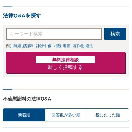
負担を軽減「弁護
お店の風評被害対
士の交渉で慰謝料
策／売り上げ低下
金額アップ／減額
法律Q&Aを探す
防止のために尽
交渉も対応可」
力」加害者側の対
【完全個室対応】
応可：開示請求の
検索
意見照会が来たと
きの対処法、被害
例）
離婚 慰謝料
誹謗中傷
相続 遺産
著作物 違法
者との示談交渉
無料法律相談
新しく投稿する
不倫慰謝料の法律Q&A
新着順
回答数が多い順
役にたった順