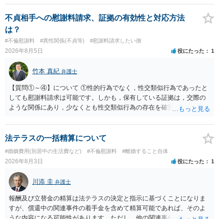
婚する、慰謝料をとるなど）ことができると思われます。 ただし、不
貞発覚後、長期間同居を続けると、不貞を許したとの評価につながる
不貞相手への慰謝料請求、証拠の有効性と対応方法
場合がありますので、ご注意ください。 以上、ご参考まで。
は？
#不倫慰謝料
#異性関係(不貞等)
#慰謝料請求したい側
2026年8月5日
役にたった
1
竹本 真紀
弁護士
【質問①～④】について ①性的行為でなく，性交類似行為であったと
しても慰謝料請求は可能です。しかも，保有している証拠は，交際の
ような関係にあり，少なくとも性交類似行為の存在を確実に証明でき
るものです（裏を返せば，証拠で認められる範囲でしか認めていない
ことを窺わせるものです。）。ですから，慰謝料請求を進めることで
よいと思います。 ただ．慰謝料額については，婚姻破綻に至っていな
法テラスの一括精算について
いとして，この点を考慮されることになるかもしれません。 ②夫との
#婚姻費用(別居中の生活費など)
#不倫慰謝料
#離婚すること自体
今後のことを考えて書いてもらうか否かを検討するのがよいと思いま
2026年8月3日
役にたった
1
す。今ある証拠以上のことを証明（証明力を強めることも含む）でき
るのであれば，前向きに検討を進めるという考え方でもよいでしょ
川添 圭
弁護士
う。慰謝料請求としては証拠として使えることが前提であり，その価
値と夫との関係との均衡のように思います。 ③行政書士に委任をして
報酬及び立替金の精算は法テラスの決定と指示に基づくことになりま
いるのであれば，どのような内容の委任なのか不明ですが，その行政
すが、償還中の関連事件の着手金を含めて精算可能であれば、そのよ
書士との協議になると思います。請求するか，訴訟にするか，その点
うな内容になる可能性があります。ただし、他の関連事件でも相手方