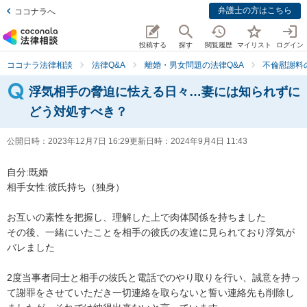
弁護士の方はこちら
ココナラへ
投稿する
探す
閲覧履歴
マイリスト
ログイン
ココナラ法律相談
法律Q&A
離婚・男女問題の法律Q&A
不倫慰謝料
浮気相手の脅迫に怯える日々…妻には知られずに
どう対処すべき？
公開日時：
2023年12月7日 16:29
更新日時：
2024年9月4日 11:43
自分:既婚

相手女性:彼氏持ち（独身）

お互いの素性を把握し、理解した上で肉体関係を持ちました

その後、一緒にいたことを相手の彼氏の友達に見られており浮気が
バレました

2度当事者同士と相手の彼氏と電話でのやり取りを行い、誠意を持っ
て謝罪をさせていただき一切連絡を取らないと誓い連絡先も削除し