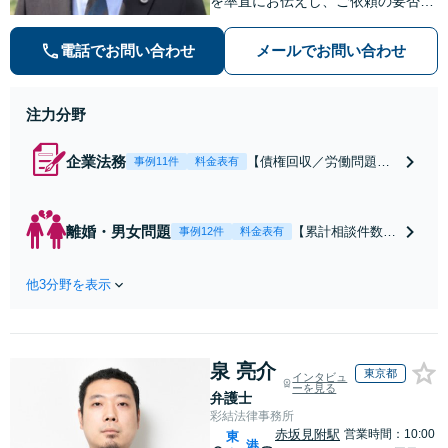
を率直にお伝えし、ご依頼の要否も
含めてご案内いたします。受任から
解決まで弁護士本人が一貫してスピ
電話でお問い合わせ
メールでお問い合わせ
ーディーに対応いたします。 ◆累計
相談2000件以上・解決実績500件以
上
注力分野
企業法務
【債権回収／労働問題／
事例11件
料金表有
契約関係・契約書チェッ
ク／裁判対応】取引先と
のトラブル・会社内のト
離婚・男女問題
【累計相談件数20
事例12件
料金表有
ラブルなど、事後の解決
00件、解決事例50
だけでなく予防法務まで
0件以上】【初回
ワンストップで対応！顧
他3分野を表示
相談（電話・WE
問弁護士をお探しの方も
B）無料】「オー
ご相談ください！【顧問
ダーメイドの解決
経験豊富】【個別案件も
策を提示」依頼者
対応OK】
泉 亮介
様の話を丁寧にう
東京都
インタビュ
ーを見る
かがい、どんな不
弁護士
安があるのか、何
彩結法律事務所
を解決したいのか
赤坂見附駅
営業時間：10:00
東
港