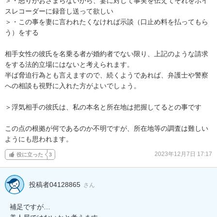
＞・怒りがおさまらないから、妻に対して事実を伝えてそれをボイ
スレコーダーに録音し送って欲しい

＞・この事を妻に言われたくなければ示談（口止め料を払ってもら
う）をする

相手女性の彼氏を名乗る者が婚約者でない限り、上記のような請求
をする法的立場にはないと考えられます。

半ば脅迫行為とも言えますので、続くようであれば、弁護士や警察
への相談も視野に入れた方がよいでしょう。

＞浮気相手の彼氏は、私の本名と所在地は把握してるとの事です

この点の根拠が何であるのか不明ですが、所在地等の調査は難しい
ようにも思われます。
2023年12月7日 17:17
役に立った
3
投稿者04128865
さん
補足ですが…
