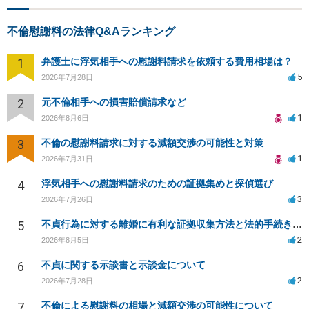
不倫慰謝料の法律Q&Aランキング
1
弁護士に浮気相手への慰謝料請求を依頼する費用相場は？
5
2026年7月28日
2
元不倫相手への損害賠償請求など
1
2026年8月6日
3
不倫の慰謝料請求に対する減額交渉の可能性と対策
1
2026年7月31日
4
浮気相手への慰謝料請求のための証拠集めと探偵選び
3
2026年7月26日
5
不貞行為に対する離婚に有利な証拠収集方法と法的手続きについて
2
2026年8月5日
6
不貞に関する示談書と示談金について
2
2026年7月28日
7
不倫による慰謝料の相場と減額交渉の可能性について