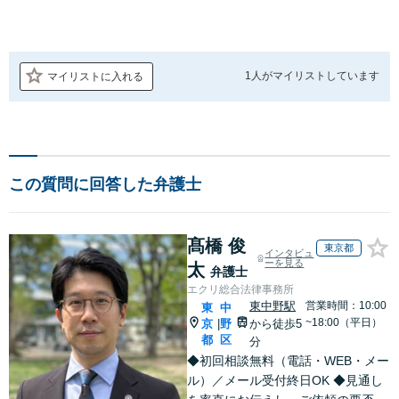
1人が
マイリストしています
マイリストに入れる
この質問に回答した弁護士
髙橋 俊
東京都
インタビュ
ーを見る
太
弁護士
エクリ総合法律事務所
東中野駅
営業時間：10:00
東
中
~18:00（平日）
京
野
から徒歩5
|
都
区
分
◆初回相談無料（電話・WEB・メー
ル）／メール受付終日OK ◆見通し