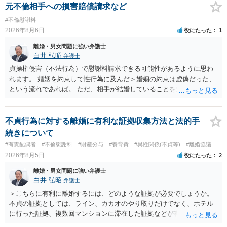
元不倫相手への損害賠償請求など
#不倫慰謝料
2026年8月6日
役にたった
1
離婚・男女問題に強い弁護士
白井 弘昭
弁護士
貞操権侵害（不法行為）で慰謝料請求できる可能性があるように思わ
れます。 婚姻を約束して性行為に及んだ＞婚姻の約束は虚偽だった、
という流れであれば。 ただ、相手が結婚していることを知って行為に
及んでいるのであれば、婚姻できないことについて相談者さんの帰責
性も認められそうですので、あまり慰謝料は高額にならないように思
われます。 一度、最寄りの弁護士に相談してみてください。
不貞行為に対する離婚に有利な証拠収集方法と法的手
続きについて
#有責配偶者
#不倫慰謝料
#財産分与
#養育費
#異性関係(不貞等)
#離婚協議
2026年8月5日
役にたった
2
離婚・男女問題に強い弁護士
白井 弘昭
弁護士
＞こちらに有利に離婚するには、どのような証拠が必要でしょうか。
不貞の証拠としては、ライン、カカオのやり取りだけでなく、ホテル
に行った証拠、複数回マンションに滞在した証拠などが有効です。 不
貞の証拠があれば、離婚をさらに有利に進める（離婚したい時期に離