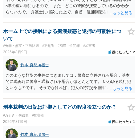
5年の重い罪になるので、 また、どこの警察が捜査しているのかわか
らないので、 弁護士に相談した上で、自首・逮捕回避を検討して下さ
い 三 衣服の全部又は一部を着けない児童の姿態であって、殊更に児
童の性的な部位（性器等若しくはその周辺部、臀でん部又は胸部をい
う。）が露出され又は強調されているものであり、かつ、性欲を興奮
ホーム上での接触による痴漢疑惑と逮捕の可能性につ
させ又は刺激するもの
いて
#冤罪・無実・正当防衛
#不起訴
#痴漢・性犯罪
#加害者
2026年8月9日
役にたった
2
竹本 真紀
弁護士
このような類型の事件につきましては，警察に立件される場合，基本
的に現認時に警察へ通報される場合がほとんどです。 いわゆる現行犯
というものです。 そうでなければ，犯人の特定が困難になってしまい
ます。 触ったかもしれないという方について，行為の判断がされる
（事件性）とともに，誰の行為かの判断がされる（犯人性）が必要な
のですが，現認時に警察が臨場できる場合以外は，基本的に犯人性を
刑事裁判の日記は証拠としてどの程度役立つのか？
特定することができません。もちろん，常習性が顕著で，既に前科を
#万引き・窃盗罪
#加害者
有していて警察に把握されていれば別ですが，そのような方は，この
2026年8月9日
役にたった
1
ような場所に質問を掲げてくることはありません。心配・不安になる
ことはよくわかるのですが，心配・不安を感じている方は，警察に把
竹本 真紀
弁護士
握されていることがありませんので，犯人性が特定されることはあり