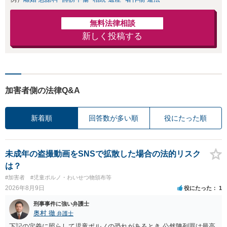
無料法律相談
新しく投稿する
加害者側の法律Q&A
新着順
回答数が多い順
役にたった順
未成年の盗撮動画をSNSで拡散した場合の法的リスク
は？
#加害者
#児童ポルノ・わいせつ物頒布等
2026年8月9日
役にたった
1
刑事事件に強い弁護士
奥村 徹
弁護士
下記の定義に照らして児童ポルノの恐れがあるとき 公然陳列罪は最高