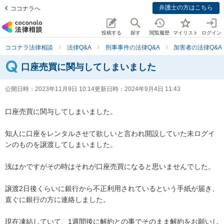
弁護士の方はこちら
ココナラへ
投稿する
探す
閲覧履歴
マイリスト
ログイン
ココナラ法律相談
法律Q&A
刑事事件の法律Q&A
加害者の法律Q&A
口座売買に関与してしまいました
公開日時：
2023年11月9日 10:14
更新日時：
2024年9月4日 11:43
口座売買に関与してしまいました。

知人に口座をレンタルさせて欲しいと言われ開設していた未ログイ
ンのものを譲渡してしまいました。

浅はかですがその時はそれが口座売買になると思いませんでした。

譲渡2日後くらいに銀行から不正利用されているという手紙が届き、
直ぐに銀行の方に連絡しました。

現在凍結していて、1週間後に解約との事でそのまま解約をお願いし