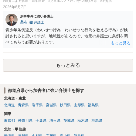
#逮捕による解雇・退学回避
#児童ポルノ・わいせつ物頒布等
#不起訴
とからすると、この後に呼び出される可能性は極めて低いと思いま
2026年8月7日
す。 ③逮捕呼び出しまでの期間 大体どれほどの期間逮捕呼び出しの可
刑事事件に強い弁護士
能性があると考えれば良いのでしょうか？ 逮捕や呼び出しの可能性は
奥村 徹
弁護士
極めて低いと思います。 連絡が来ることはないでしょう。
青少年条例違反（わいせつ行為 わいせつな行為を教える行為）が検
討されると思いますが、地域性があるので、地元の弁護士に条例を調
べてもらう必要があります。
もっとみる
都道府県から加害者に強い弁護士を探す
北海道・東北
北海道
青森県
岩手県
宮城県
秋田県
山形県
福島県
関東
東京都
神奈川県
千葉県
埼玉県
茨城県
栃木県
群馬県
北陸・甲信越