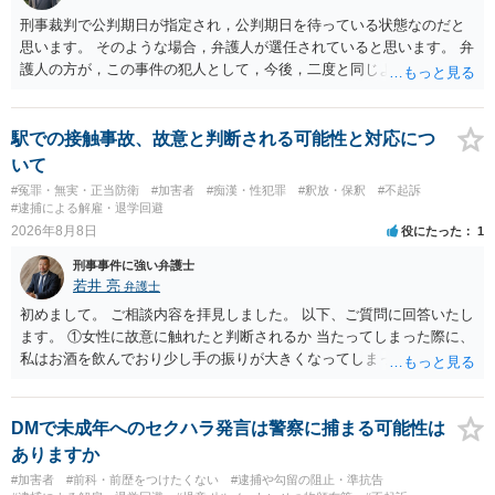
ません。したがって，自分が犯人であるとされることはないのです。
刑事裁判で公判期日が指定され，公判期日を待っている状態なのだと
ですから，相談者の場合は，大丈夫です。安心してください。それで
思います。 そのような場合，弁護人が選任されていると思います。 弁
は，①～③に答えます。 ①について 腕の動き，女性への向かい方をみ
護人の方が，この事件の犯人として，今後，二度と同じような犯罪を
れば，酔っていて偶然の出来事か，意図的に偶然を装うように触った
することがないようにするために，どのようなことを日記に書くとよ
のかは，わかります。触る瞬間ではなくて，触るまでの状況の方が重
いかアドバイスしてくれると思います。そして，書いた内容は，被告
要です。酔っていてふらついていたのであれば，そのときだけふらつ
人質問などで活用されることになると思います。 裁判のためだけに記
駅での接触事故、故意と判断される可能性と対応につ
いているわけではありません。腕の振り方も，そのときだけ偶然大き
録するわけではないかもしれませんが，「裁判において証拠として利
いて
くなるわけではありません。ですから，本件では，意図的だと疑われ
用できる可能性があれば」と考えているのであれば，本件について証
#冤罪・無実・正当防衛
#加害者
#痴漢・性犯罪
#釈放・保釈
#不起訴
ることはないと思います。その雰囲気は，当たってしまった女性にも
拠も見て内容を把握している，弁護人の方と相談して書く内容を打ち
#逮捕による解雇・退学回避
伝わっていたのでしょう。ですから大丈夫です。なお，故意は，主観
合わせて進めるのが，裁判の観点では一番効果的だと思います。 適応
2026年8月8日
役にたった
1
面の話なので，防犯カメラの映像で決められることはありません。本
障害で窃盗罪ということであれば，責任能力に影響する話ではなく情
人の話（故意を否認する話）が実際の状況と矛盾しないかだけの話で
刑事事件に強い弁護士
状に関しての話になると思いますので，弁護人の方と相談してみまし
す。 ②について 犯人性が特定できませんから，逮捕や呼出の可能性は
若井 亮
弁護士
ょう。
ないと思います。 ③について ②がないので，③はそもそもないことが
初めまして。 ご相談内容を拝見しました。 以下、ご質問に回答いたし
前提なので，期間も考えなくて大丈夫です。 というわけで，本件は大
ます。 ①女性に故意に触れたと判断されるか 当たってしまった際に、
丈夫ですから，今後，同じような不安に襲われることがないように気
私はお酒を飲んでおり少し手の振りが大きくなってしまっていたこと
をつけてくださいね。それが一番大事です。
も事実です。それが仮に、私が気がついていない防犯カメラに写って
いた場合、故意だと判定されやすいのでしょうか？ お伺いする限り、
故意があると判断されることは無いかと思います。 ②逮捕、呼び出し
DMで未成年へのセクハラ発言は警察に捕まる可能性は
の可能性 この行為により、痴漢やその他の犯罪を犯したとして、逮
ありますか
捕、呼び出しされる可能性はどれほどでしょうか？ 誤って当たってし
#加害者
#前科・前歴をつけたくない
#逮捕や勾留の阻止・準抗告
まっただけであり、さらにその場で女性等のアクションが無かったこ