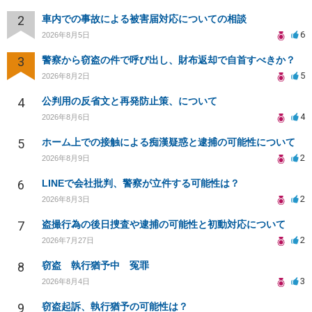
2
車内での事故による被害届対応についての相談
6
2026年8月5日
3
警察から窃盗の件で呼び出し、財布返却で自首すべきか？
5
2026年8月2日
4
公判用の反省文と再発防止策、について
4
2026年8月6日
5
ホーム上での接触による痴漢疑惑と逮捕の可能性について
2
2026年8月9日
6
LINEで会社批判、警察が立件する可能性は？
2
2026年8月3日
7
盗撮行為の後日捜査や逮捕の可能性と初動対応について
2
2026年7月27日
8
窃盗 執行猶予中 冤罪
3
2026年8月4日
9
窃盗起訴、執行猶予の可能性は？