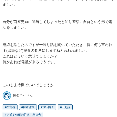
ました。

自分が口座売買に関与してしまったと知り警察に自首という形で電
話をしました。

経緯を話したのですが一通り話を聞いていただき、特に何も言われ
ず(出頭など)捜査の参考にしますねと言われました。

これはどういう意味でしょうか？

何かあれば電話が来るそうです。

このまま待機でいいでしょうか
匿名です さん
加害者
特殊詐欺
執行猶予
不起訴
逮捕や勾留の阻止・準抗告