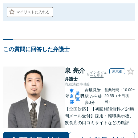
マイリストに入れる
この質問に回答した弁護士
泉 亮介
東京都
インタビュ
ーを見る
弁護士
彩結法律事務所
赤坂見附
営業時間：10:00~
東
港
20:55（土日祝
京
駅
から徒
|
区
都
日）
歩3分
【全国対応】【初回相談無料／24時
間メール受付】採用・転職掲示板、
飲食店の口コミサイトなどの風評被
害対策など実績あり！【刑事】犯罪
の種類を問わず相談可。可能な限り