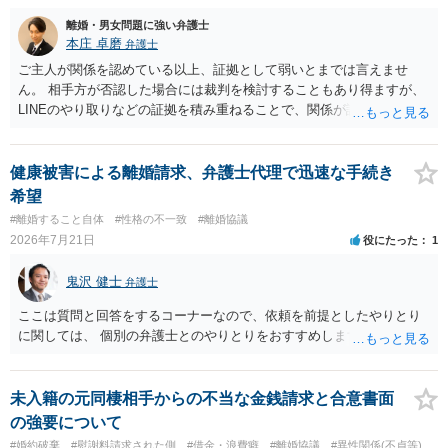
離婚・男女問題に強い弁護士
本庄 卓磨
弁護士
ご主人が関係を認めている以上、証拠として弱いとまでは言えませ
ん。 相手方が否認した場合には裁判を検討することもあり得ますが、
LINEのやり取りなどの証拠を積み重ねることで、関係が認定される余
地は十分にあります。 ただし、手元の証拠でどこまで認定できるかは
個別の事情によりますので、お早めに弁護士に相談されることをおす
すめします。
健康被害による離婚請求、弁護士代理で迅速な手続き
希望
#離婚すること自体
#性格の不一致
#離婚協議
2026年7月21日
役にたった
1
鬼沢 健士
弁護士
ここは質問と回答をするコーナーなので、依頼を前提としたやりとり
に関しては、 個別の弁護士とのやりとりをおすすめします。
未入籍の元同棲相手からの不当な金銭請求と合意書面
の強要について
#婚約破棄
#慰謝料請求された側
#借金・浪費癖
#離婚協議
#異性関係(不貞等)