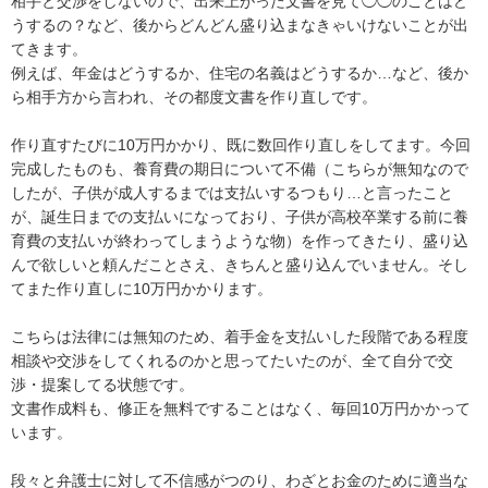
相手と交渉をしないので、出来上がった文書を見て◯◯のことはど
うするの？など、後からどんどん盛り込まなきゃいけないことが出
てきます。

例えば、年金はどうするか、住宅の名義はどうするか…など、後か
ら相手方から言われ、その都度文書を作り直しです。

作り直すたびに10万円かかり、既に数回作り直しをしてます。今回
完成したものも、養育費の期日について不備（こちらが無知なので
したが、子供が成人するまでは支払いするつもり…と言ったこと
が、誕生日までの支払いになっており、子供が高校卒業する前に養
育費の支払いが終わってしまうような物）を作ってきたり、盛り込
んで欲しいと頼んだことさえ、きちんと盛り込んでいません。そし
てまた作り直しに10万円かかります。

こちらは法律には無知のため、着手金を支払いした段階である程度
相談や交渉をしてくれるのかと思ってたいたのが、全て自分で交
渉・提案してる状態です。

文書作成料も、修正を無料ですることはなく、毎回10万円かかって
います。

段々と弁護士に対して不信感がつのり、わざとお金のために適当な