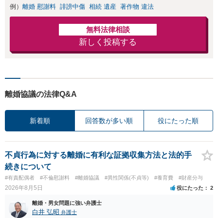
例）
離婚 慰謝料
誹謗中傷
相続 遺産
著作物 違法
者との示談交渉
無料法律相談
新しく投稿する
離婚協議の法律Q&A
新着順
回答数が多い順
役にたった順
不貞行為に対する離婚に有利な証拠収集方法と法的手
続きについて
#有責配偶者
#不倫慰謝料
#離婚協議
#異性関係(不貞等)
#養育費
#財産分与
2026年8月5日
役にたった
2
離婚・男女問題に強い弁護士
白井 弘昭
弁護士