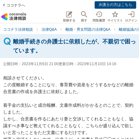
弁護士の方はこちら
ココナラへ
投稿する
探す
閲覧履歴
マイリスト
ログイン
ココナラ法律相談
法律Q&A
離婚・男女問題の法律Q&A
離婚協議の
離婚手続きの弁護士に依頼したが、不親切で困っ
ています。
公開日時：
2023年11月6日 21:00
更新日時：
2023年11月10日 14:16
相談させてください。

この度離婚することになり、養育費や資産をどうするかなどの離婚
合意書の作成を弁護士に依頼しました。

着手金の支払いと成功報酬、文書作成料がかかるとのことで、契約
しました。

しかし、合意書を作るにあたり妻と交渉してくれることもなく、協
議すべき事など教えてくれることもなく、こちらが盛り込んで欲し
いと言ったことをただ文書にするだけです。
