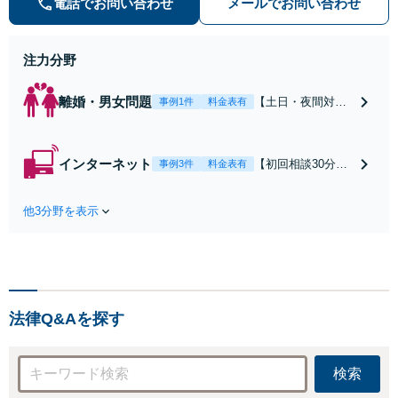
電話でお問い合わせ
メールでお問い合わせ
早期対応で駆けつけサポート【労
働】不当解雇・残業代請求はおまか
せください
注力分野
離婚・男女問題
【土日・夜間対応
事例1件
料金表有
可】【初回相談30
分無料】「相手方
から書面を提示さ
インターネット
【初回相談30分無
事例3件
料金表有
れたら、サインす
料】状況に応じて
る前にご相談を」
手段を使い分け、
経験豊富な弁護士
他3分野を表示
適切な方法で投稿
が全力で交渉にあ
の削除・発信者情
たります！相手方
報開示請求をおこ
と直接話す精神的
ないます「企業や
負担を軽減「弁護
お店の風評被害対
士の交渉で慰謝料
策／売り上げ低下
金額アップ／減額
法律Q&Aを探す
防止のために尽
交渉も対応可」
力」加害者側の対
【完全個室対応】
応可：開示請求の
検索
意見照会が来たと
きの対処法、被害