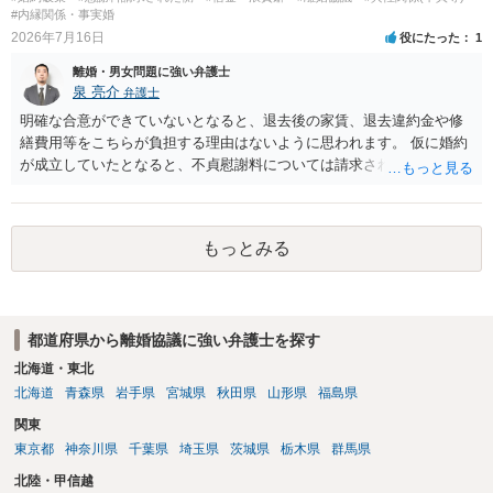
#内縁関係・事実婚
2026年7月16日
役にたった
1
離婚・男女問題に強い弁護士
泉 亮介
弁護士
明確な合意ができていないとなると、退去後の家賃、退去違約金や修
繕費用等をこちらが負担する理由はないように思われます。 仮に婚約
が成立していたとなると、不貞慰謝料については請求される可能性が
あるため検討しておく必要があるでしょう。 弁護士を立てる予定であ
れば早めに弁護士に相談し、弁護士から回答をさせると良いでしょ
う。
もっとみる
都道府県から離婚協議に強い弁護士を探す
北海道・東北
北海道
青森県
岩手県
宮城県
秋田県
山形県
福島県
関東
東京都
神奈川県
千葉県
埼玉県
茨城県
栃木県
群馬県
北陸・甲信越