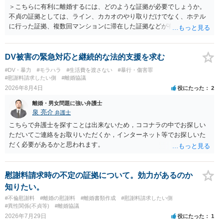
＞こちらに有利に離婚するには、どのような証拠が必要でしょうか。
不貞の証拠としては、ライン、カカオのやり取りだけでなく、ホテル
に行った証拠、複数回マンションに滞在した証拠などが有効です。 不
貞の証拠があれば、離婚をさらに有利に進める（離婚したい時期に離
婚する、慰謝料をとるなど）ことができると思われます。 ただし、不
貞発覚後、長期間同居を続けると、不貞を許したとの評価につながる
DV被害の緊急対応と継続的な法的支援を求む
場合がありますので、ご注意ください。 以上、ご参考まで。
#DV・暴力
#モラハラ
#生活費を渡さない
#暴行・傷害罪
#慰謝料請求したい側
#離婚協議
2026年8月4日
役にたった
2
離婚・男女問題に強い弁護士
泉 亮介
弁護士
こちらで弁護士を探すことは出来ないため，ココナラの中でお探しい
ただいてご連絡をお取りいただくか，インターネット等でお探しいた
だく必要があるかと思われます。
慰謝料請求時の不定の証拠について。効力があるのか
知りたい。
#不倫慰謝料
#離婚の慰謝料
#離婚書類作成
#慰謝料請求したい側
#異性関係(不貞等)
#離婚協議
2026年7月29日
役にたった
1