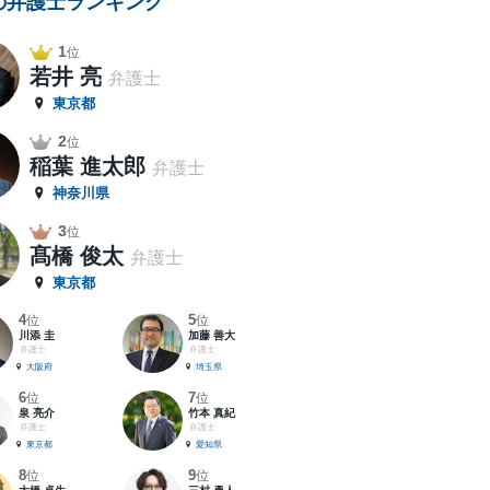
の弁護士ランキング
1
位
若井 亮
弁護士
東京都
2
位
稲葉 進太郎
弁護士
神奈川県
3
位
髙橋 俊太
弁護士
東京都
4
5
位
位
川添 圭
加藤 善大
弁護士
弁護士
大阪府
埼玉県
6
7
位
位
泉 亮介
竹本 真紀
弁護士
弁護士
東京都
愛知県
8
9
位
位