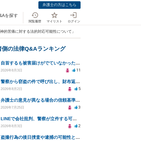
弁護士の方はこちら
&Aを探す
閲覧履歴
マイリスト
ログイン
精神的苦痛に対する法的対応可能性について」
者側の法律Q&Aランキング
自首するも被害届けがでていなかった場合
11
2026年8月3日
警察から窃盗の件で呼び出し、財布返却で自首すべきか？
5
2026年8月2日
弁護士の意見が異なる場合の信頼基準について教えてください
3
2026年7月25日
LINEで会社批判、警察が立件する可能性は？
2
2026年8月3日
盗撮行為の後日捜査や逮捕の可能性と初動対応について