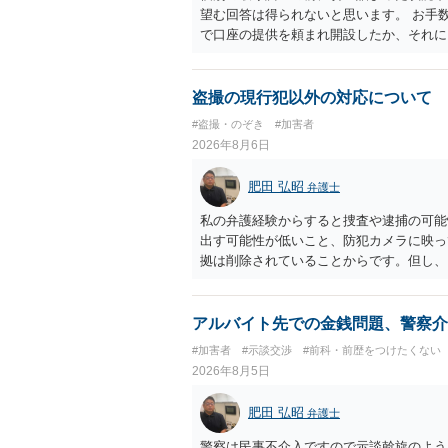
望む回答は得られないと思います。 お手
で口座の提供を頼まれ開設したか、それに
ついて、お近くで詳細な法律相談を受けら
でいえば、任意取り調べの場合、ＩＣレコ
ます。
盗撮の現行犯以外の対応について
#盗撮・のぞき
#加害者
2026年8月6日
肥田 弘昭
弁護士
私の弁護経験からすると捜査や逮捕の可能
出す可能性が低いこと、防犯カメラに映っ
拠は削除されていることからです。但し、
度の動画)してしまいました。下着や胸な
査段階では性的姿態等撮影罪の被疑事実で
（最終的には不起訴ないし各都道府県の迷
アルバイト先での金銭問題、警察介
お勧めいたします。ご参考にしてください
#加害者
#示談交渉
#前科・前歴をつけたくない
2026年8月5日
肥田 弘昭
弁護士
警察は民事不介入ですので示談斡旋のよう