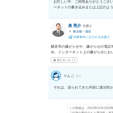
お忙しい中、ご回答ありがとうござ
ーネットの書き込みまたは上記のよ
泉 亮介
弁護士
東京都
>
港区
刑事事件に注力する弁護士
騒音等の嫌がらせや、嫌がらせの電話
め、インターネット上の嫌がらせにお
役に立った
1
りんご
さん
それは、送られてきた内容に違法性
この投稿は、2023年10月18
ご自身の責任のもと適法性・有