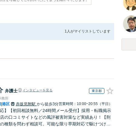
1人が
マイリストしています
介
弁護士
インタビューを見る
東京都
事務所
都
港区
赤坂見附駅
から徒歩3分
営業時間：10:00~20:55（平日）
|
応】【初回相談無料／24時間メール受付】採用・転職掲示
店の口コミサイトなどの風評被害対策など実績あり！【刑
の種類を問わず相談可。可能な限り早期対応で駆けつけサ
労働】不当解雇・残業代請求はおまかせください