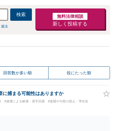
検索
無料法律相談
新しく投稿する
 違法
回答数が多い順
役にたった順
察に捕まる可能性はありますか
等
#逮捕による解雇・退学回避
#逮捕や勾留の阻止・準抗告