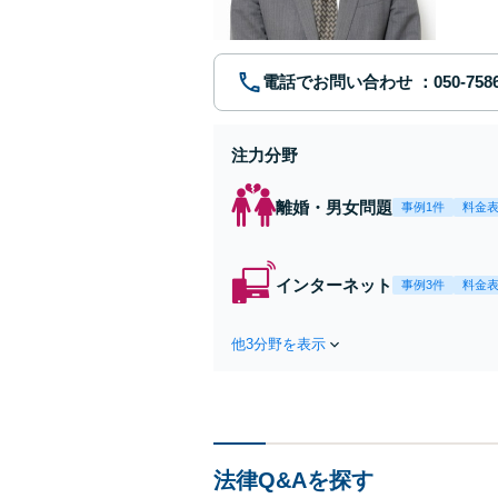
電話でお問い合わせ
注力分野
離婚・男女問題
事例1件
料金
インターネット
事例3件
料金
他3分野を表示
法律Q&Aを探す