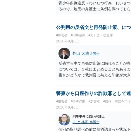
青少年条例違反（わいせつ行為 わいせつ
るので、地元の弁護士に条例を調べてもら
公判用の反省文と再発防止策、につ
#加害者
#刑事裁判
#万引き・窃盗罪
2026年8月6日
外山 大地
弁護士
反省する中で再発防止策に触れることが多
については、１枚にまとめることもありま
書きかどうかで裁判官に与える印象が大き
いかと考えます。
警察から口座作りの詐欺罪として連
#被害者
#特殊詐欺
#加害者
#前科・前歴をつ
2026年8月6日
刑事事件に強い弁護士
井上 祐司
弁護士
個別の取り調べの前に切羽詰まった状況下