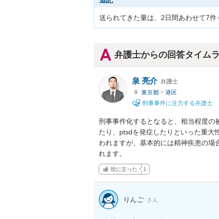
追記
弁護士からの回答タイム
泉 亮介
弁護士
東京都
>
港区
刑事事件に注力する弁護士
刑事事件化するとなると、相当程度の
たり、ptsdを発症したりといった重
われますが、基本的には精神疾患の場
れます。
役に立った
1
りんご
さん