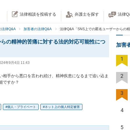
法律相談を投稿する
弁護士を探す
法律Q
法律Q&A
加害者の法律Q&A
法律Q&A「SNS上での匿名ユーザーからの
からの精神的苦痛に対する法的対応可能性につ
加害
1
024年9月4日 11:43
2
ない相手から悪口を言われ続け、精神疾患になるまで追い込ま
能ですか？
3
個人・プライベート
ネット上の個人特定被害
4
5