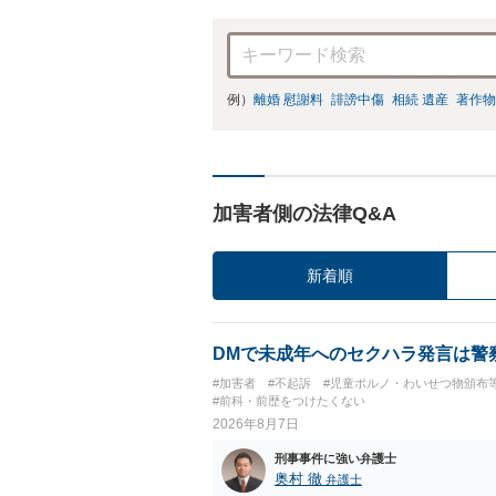
例）
離婚 慰謝料
誹謗中傷
相続 遺産
著作物
加害者側の法律Q&A
新着順
DMで未成年へのセクハラ発言は警
#加害者
#不起訴
#児童ポルノ・わいせつ物頒布
#前科・前歴をつけたくない
2026年8月7日
刑事事件に強い弁護士
奥村 徹
弁護士