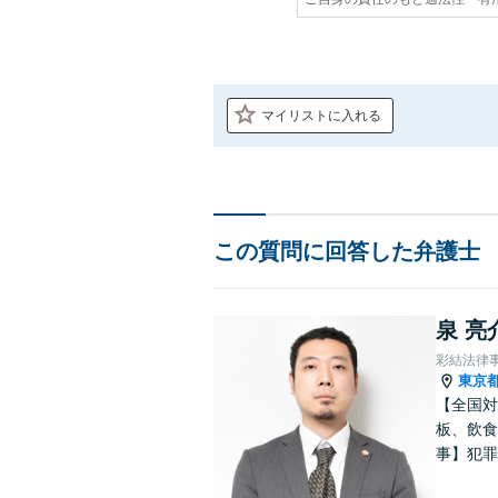
マイリストに入れる
この質問に回答した弁護士
泉 亮
彩結法律
東京
【全国対
板、飲食
事】犯罪
ポート【