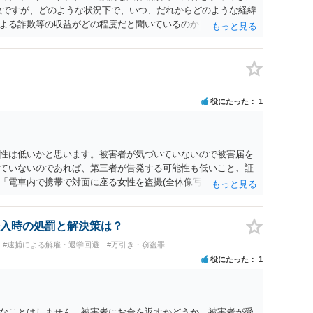
数ですが、どのような状況下で、いつ、だれからどのような経緯
よる詐欺等の収益がどの程度だと聞いているのかということに
れたうえで対処方法を探された方がよいと思われます。 一般論
ーダーを持参して取り調べ内容を録音することは必須だと考え
役にたった
1
性は低いかと思います。被害者が気づいていないので被害届を
ていないのであれば、第三者が告発する可能性も低いこと、証
「電車内で携帯で対面に座る女性を盗撮(全体像写真1枚と5秒程
ど強調したものではありません。」とありますが、少なくとも捜
逮捕勾留されるケースが私の弁護経験では多くなった印象です
惑防止条例違反になることもあります）。2度としないことを
入時の処罰と解決策は？
。
#逮捕による解雇・退学回避
#万引き・窃盗罪
役にたった
1
なことはしません。被害者にお金を返すかどうか、被害者が受