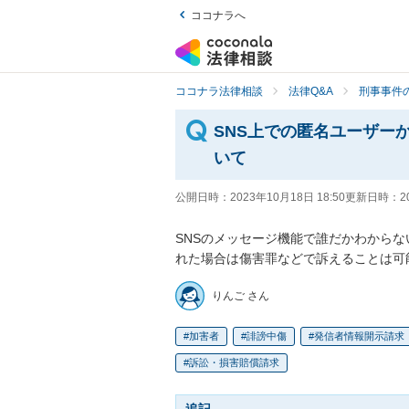
ココナラへ
ココナラ法律相談
法律Q&A
刑事事件の
SNS上での匿名ユーザー
いて
公開日時：
2023年10月18日 18:50
更新日時：
2
SNSのメッセージ機能で誰だかわから
れた場合は傷害罪などで訴えることは可
りんご さん
加害者
誹謗中傷
発信者情報開示請求
訴訟・損害賠償請求