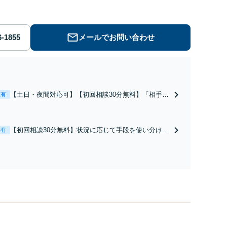
メールでお問い合わせ
【土日・夜間対応可】【初回相談30分無料】「相手方
表有
から書面を提示されたら、サインする前にご相談を」
経験豊富な弁護士が全力で交渉にあたります！相手方
と直接話す精神的負担を軽減「弁護士の交渉で慰謝料
【初回相談30分無料】状況に応じて手段を使い分け、
表有
金額アップ／減額交渉も対応可」【完全個室対応】
適切な方法で投稿の削除・発信者情報開示請求をおこ
ないます「企業やお店の風評被害対策／売り上げ低下
防止のために尽力」加害者側の対応可：開示請求の意
見照会が来たときの対処法、被害者との示談交渉