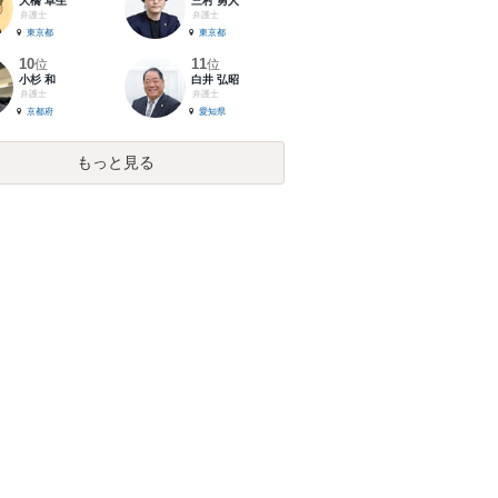
大橋 卓生
三村 勇人
弁護士
弁護士
東京都
東京都
10
11
位
位
小杉 和
白井 弘昭
弁護士
弁護士
京都府
愛知県
もっと見る