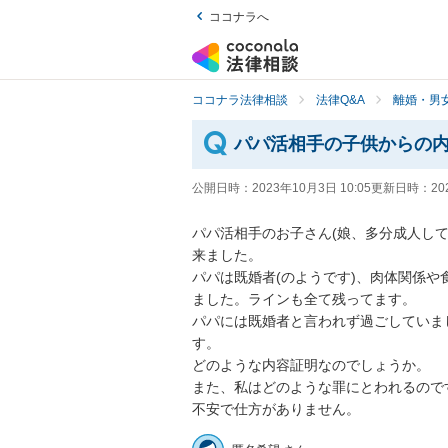
ココナラへ
ココナラ法律相談
法律Q&A
離婚・男
パパ活相手の子供からの
公開日時：
2023年10月3日 10:05
更新日時：
20
パパ活相手のお子さん(娘、多分成人し
来ました。

パパは既婚者(のようです)、肉体関係
ました。ラインも全て残ってます。

パパには既婚者と言われず過ごしていま
す。

どのような内容証明なのでしょうか。

また、私はどのような罪にとわれるのです
不安で仕方がありません。