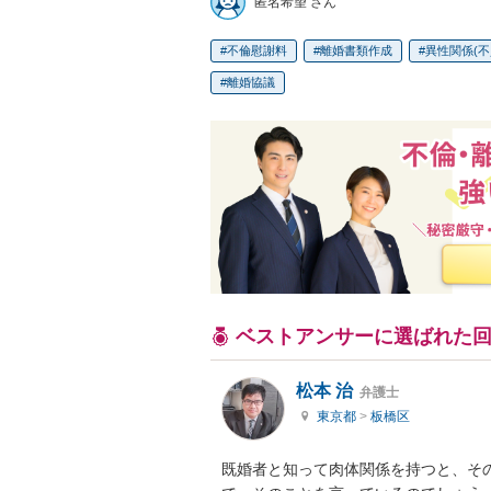
匿名希望 さん
不倫慰謝料
離婚書類作成
異性関係(不
離婚協議
ベストアンサーに選ばれた
松本 治
弁護士
東京都
>
板橋区
既婚者と知って肉体関係を持つと、そ