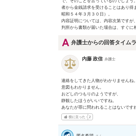
で、そのことを言っているのでしょう
者から金銭請求を受けることはあり得
昭和５４年３月３０日）。

内容証明については、内容次第ですが
判所から書類が届いた場合は、すぐに
弁護士からの回答タイム
内藤 政信
弁護士
連絡をしてきた人物がわかりませんね。
意図もわかりません。

おどしのつもりのようですが、

静観したほうがいいですね。

あなたが罪に問われることはないです
役に立った
2
匿名希望
さん