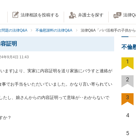
法律相談を投稿する
弁護士を探す
法律Q
女問題の法律Q&A
不倫慰謝料の法律Q&A
法律Q&A「パパ活相手の子供か
内容証明
不倫
24年9月4日 11:43
1
ています)より、実家に内容証明を送り家族にバラすと連絡が
2
や食事でお手当をいただいていました。かなり言い寄られてい
3
したし、娘さんからの内容証明って意味が‥わからないで
4
か？

5