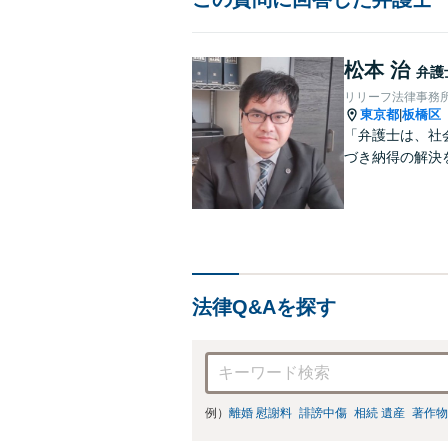
松本 治
弁護
リリーフ法律事務
東京都
板橋区
|
「弁護士は、社
づき納得の解決
法律Q&Aを探す
例）
離婚 慰謝料
誹謗中傷
相続 遺産
著作物