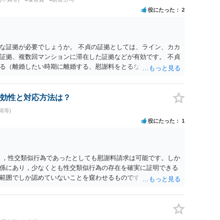
役にたった
2
な証拠が必要でしょうか。 不貞の証拠としては、ライン、カカ
証拠、複数回マンションに滞在した証拠などが有効です。 不貞
る（離婚したい時期に離婚する、慰謝料をとるなど）ことがで
、長期間同居を続けると、不貞を許したとの評価につながる場合
、ご参考まで。
効性と対応方法は？
貞等)
役にたった
1
く，性交類似行為であったとしても慰謝料請求は可能です。しか
係にあり，少なくとも性交類似行為の存在を確実に証明できる
範囲でしか認めていないことを窺わせるものです。）。ですか
ます。 ただ．慰謝料額については，婚姻破綻に至っていないと
しれません。 ②夫との今後のことを考えて書いてもらうか否か
拠以上のことを証明（証明力を強めることも含む）できるので
方でもよいでしょう。慰謝料請求としては証拠として使えるこ