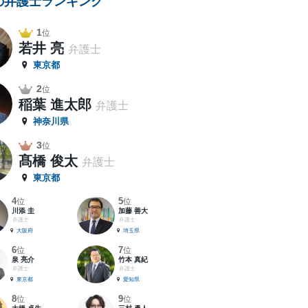
の弁護士ランキング
1
位
若井 亮
弁護士
東京都
2
位
稲葉 進太郎
弁護士
神奈川県
3
位
髙橋 俊太
弁護士
東京都
4
5
位
位
川添 圭
加藤 善大
弁護士
弁護士
大阪府
埼玉県
6
7
位
位
泉 亮介
竹本 真紀
弁護士
弁護士
東京都
愛知県
8
9
位
位