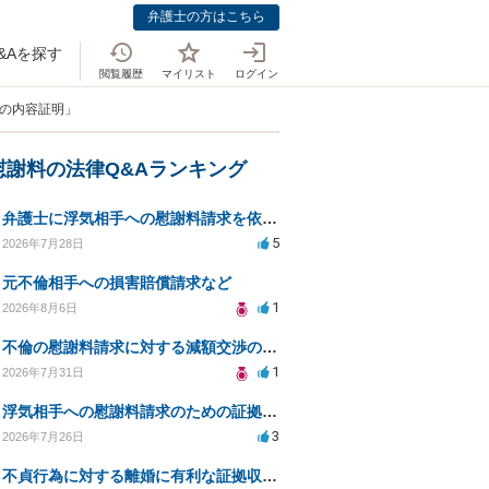
弁護士の方はこちら
&Aを探す
閲覧履歴
マイリスト
ログイン
らの内容証明」
慰謝料の法律Q&Aランキング
弁護士に浮気相手への慰謝料請求を依頼する費用相場は？
5
2026年7月28日
元不倫相手への損害賠償請求など
1
2026年8月6日
不倫の慰謝料請求に対する減額交渉の可能性と対策
1
2026年7月31日
浮気相手への慰謝料請求のための証拠集めと探偵選び
3
2026年7月26日
不貞行為に対する離婚に有利な証拠収集方法と法的手続きについて