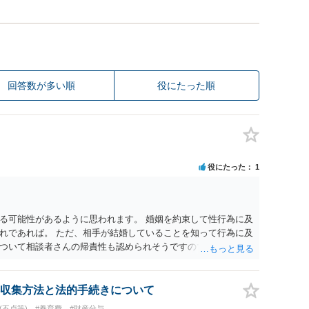
回答数が多い順
役にたった順
役にたった
1
る可能性があるように思われます。 婚姻を約束して性行為に及
れであれば。 ただ、相手が結婚していることを知って行為に及
ついて相談者さんの帰責性も認められそうですので、あまり慰
 一度、最寄りの弁護士に相談してみてください。
収集方法と法的手続きについて
(不貞等)
#養育費
#財産分与