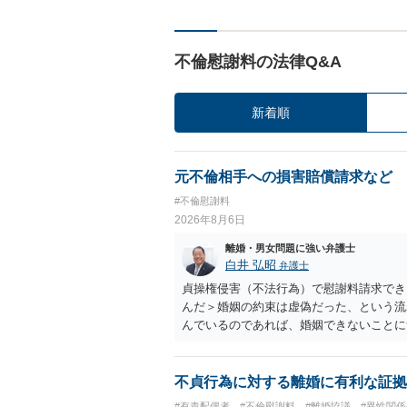
不倫慰謝料の法律Q&A
新着順
元不倫相手への損害賠償請求など
#不倫慰謝料
2026年8月6日
離婚・男女問題に強い弁護士
白井 弘昭
弁護士
貞操権侵害（不法行為）で慰謝料請求でき
んだ＞婚姻の約束は虚偽だった、という流
んでいるのであれば、婚姻できないことに
謝料は高額にならないように思われます。
不貞行為に対する離婚に有利な証拠
#有責配偶者
#不倫慰謝料
#離婚協議
#異性関係