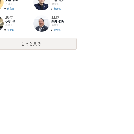
大橋 卓生
三村 勇人
弁護士
弁護士
東京都
東京都
10
11
位
位
小杉 和
白井 弘昭
弁護士
弁護士
京都府
愛知県
もっと見る