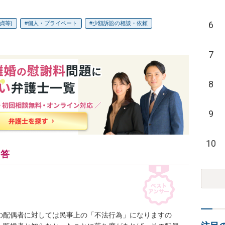
6
貞等)
個人・プライベート
少額訴訟の相談・依頼
7
8
9
10
回答
の配偶者に対しては民事上の「不法行為」になりますの