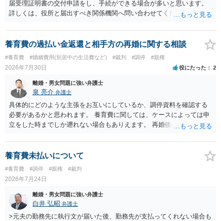
定めの有無等について確認する必要があると考えられます。
届受理証明書の交付申請をし、手続ができる場合が多いと思います。
詳しくは、役所と届出すべき関係機関へ問い合わせてください。
養育費の過払い金返還と相手方の再婚に関する相談
#養育費
#婚姻費用(別居中の生活費など)
#裁判
#調停
#親権
2026年7月30日
役にたった
2
離婚・男女問題に強い弁護士
泉 亮介
弁護士
具体的にどのような主張をお互いにしているか、調停資料を確認する
必要があるかと思われます。 養育費に関しては、ケースによっては申
立をした時までしか遡れない場合もありえます。 再婚後の相手方の行
動がどのようなものであったのかも重要であるため、相手が再婚後の
養育費に関するやりとり等があればそちらについても確認する必要が
あるでしょう。 公開相談の場での回答よりも個別に弁護士にご相談さ
養育費未払いについて
れることをお勧めいたします。
#養育費
#調停
#親権
#裁判
2026年7月24日
離婚・男女問題に強い弁護士
白井 弘昭
弁護士
>元夫の勤務先に執行文が届いた後、勤務先が支払ってくれない場合も