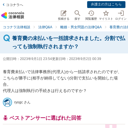
弁護士の方はこちら
ココナラへ
投稿する
探す
閲覧履歴
マイリスト
ログイン
ココナラ法律相談
法律Q&A
離婚・男女問題の法律Q&A
養育費の法
養育費の未払いを一括請求されました。分割で払
っても強制執行されますか？
公開日時：
2023年9月1日 23:54
更新日時：
2023年9月2日 00:39
養育費未払いで法律事務所(代理人)から一括請求されたのですが、
こちらが勝手に(相手が納得してない)分割で支払いを開始した場
合。

代理人は強制執行の手続きは行えるのですか？
ryogc さん
ベストアンサーに選ばれた回答