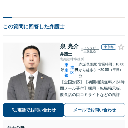
この質問に回答した弁護士
泉 亮介
東京都
インタビュ
ーを見る
弁護士
彩結法律事務所
赤坂見附駅
営業時間：10:00
東
港
~20:55（平日）
京
から徒歩3
|
区
都
分
【全国対応】【初回相談無料／24時
間メール受付】採用・転職掲示板、
飲食店の口コミサイトなどの風評被
害対策など実績あり！【刑事】犯罪
の種類を問わず相談可。可能な限り
電話でお問い合わせ
メールでお問い合わせ
早期対応で駆けつけサポート【労
働】不当解雇・残業代請求はおまか
せください