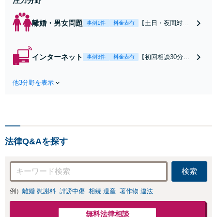
注力分野
離婚・男女問題
【土日・夜間対応
事例1件
料金表有
可】【初回相談30
分無料】「相手方
から書面を提示さ
インターネット
【初回相談30分無
事例3件
料金表有
れたら、サインす
料】状況に応じて
る前にご相談を」
手段を使い分け、
経験豊富な弁護士
他3分野を表示
適切な方法で投稿
が全力で交渉にあ
の削除・発信者情
たります！相手方
報開示請求をおこ
と直接話す精神的
ないます「企業や
負担を軽減「弁護
お店の風評被害対
士の交渉で慰謝料
策／売り上げ低下
金額アップ／減額
法律Q&Aを探す
防止のために尽
交渉も対応可」
力」加害者側の対
【完全個室対応】
応可：開示請求の
検索
意見照会が来たと
きの対処法、被害
例）
離婚 慰謝料
誹謗中傷
相続 遺産
著作物 違法
者との示談交渉
無料法律相談