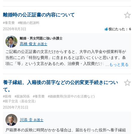
貞の証拠があれば、離婚をさらに有利に進める（離婚したい時期に離
婚する、慰謝料をとるなど）ことができると思われます。 ただし、不
貞発覚後、長期間同居を続けると、不貞を許したとの評価につながる
離婚時の公正証書の内容について
場合がありますので、ご注意ください。 以上、ご参考まで。
#養育費
#離婚の慰謝料
2026年8月3日
役にたった
6
離婚・男女問題に強い弁護士
髙橋 俊太
弁護士
ご記載の公正証書の文言だけからすると、大学の入学金や授業料等が
当然にこの「特別な費用」に含まれるとは言いにくいと思います。条
項に「等」という文言があるため、治療費・入院費だけに限定される
わけではありませんが、その前に「病気・事故に伴う費用」と明記さ
れていますので、通常は、病気や事故によって臨時に必要となった医
療費その他これに類する特別支出を念頭に置いた条項と読むのが自然
養子縁組、入籍後の苗字などの公的変更手続きについ
です。したがって、大学の入学金、授業料、受験費用などの教育費に
て。
ついてまで、「この条項があるから当然に半額を請求できる」とまで
#親権
#親族関係
#養育費
#婚姻費用(別居中の生活費など)
は言いにくいと思われます。なお、通常、大学進学費用をどこまで負
#親子交流（面会交流）
担すべきかについては、離婚時の合意内容のほか、子どもの年齢、大
2026年7月31日
学進学についての父母の認識、父母の学歴・収入・資産状況、進学先
や費用などを踏まえて個別に検討することになります。公正証書の他
川添 圭
弁護士
の条項において、養育費の終期についてどのように定められている
か、大学進学に関する定めの有無、「教育費」「進学費用」に関する
戸籍謄本の反映に時間がかかる場合は、届出を行った役所へ養子縁組