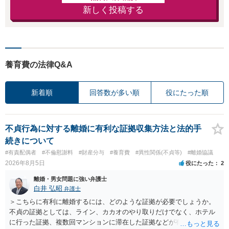
新しく投稿する
養育費の法律Q&A
新着順
回答数が多い順
役にたった順
不貞行為に対する離婚に有利な証拠収集方法と法的手
続きについて
#有責配偶者
#不倫慰謝料
#財産分与
#養育費
#異性関係(不貞等)
#離婚協議
2026年8月5日
役にたった
2
離婚・男女問題に強い弁護士
白井 弘昭
弁護士
＞こちらに有利に離婚するには、どのような証拠が必要でしょうか。
不貞の証拠としては、ライン、カカオのやり取りだけでなく、ホテル
に行った証拠、複数回マンションに滞在した証拠などが有効です。 不