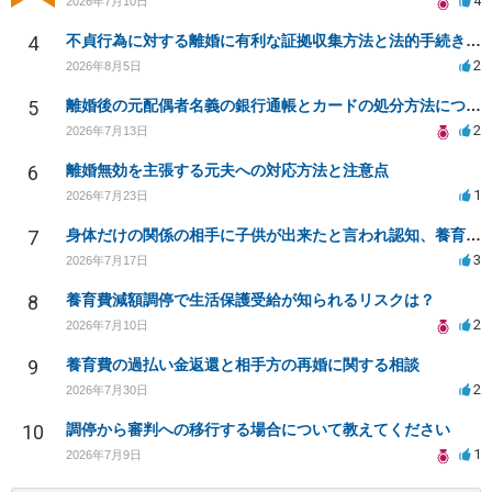
4
2026年7月10日
4
不貞行為に対する離婚に有利な証拠収集方法と法的手続きについて
2
2026年8月5日
5
離婚後の元配偶者名義の銀行通帳とカードの処分方法について
2
2026年7月13日
6
離婚無効を主張する元夫への対応方法と注意点
1
2026年7月23日
7
身体だけの関係の相手に子供が出来たと言われ認知、養育費を要求されているが自身の子供か分からない
3
2026年7月17日
8
養育費減額調停で生活保護受給が知られるリスクは？
2
2026年7月10日
9
養育費の過払い金返還と相手方の再婚に関する相談
2
2026年7月30日
10
調停から審判への移行する場合について教えてください
1
2026年7月9日