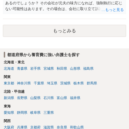
あるのでしょうか？ その会社が元夫の味方になれば、強制執行に応じ
ない可能性はあります。その場合は、会社に取り立て訴訟を行うこと
で、会社から取り立てることができます。 その他、預金を探して差し
押さえ、元夫名義の車の差し押さえ競売などを検討します。 ＞何もで
きなかった場合は、公正証書の原本は戻ってくるのでしょうか？ 取れ
もっとみる
ても取れなくても、執行裁判所に原本の還付請求を行えば還付されま
す。 ＞他の弁護士さんに再度依頼できるのでしょうか？ できます。た
だ、取れなかった場合に取り立て訴訟等を起こしてもらえば、他の弁
護士に頼む必要は無いでしょう。 以上、ご参考まで。
都道府県から養育費に強い弁護士を探す
北海道・東北
北海道
青森県
岩手県
宮城県
秋田県
山形県
福島県
関東
東京都
神奈川県
千葉県
埼玉県
茨城県
栃木県
群馬県
北陸・甲信越
新潟県
長野県
山梨県
石川県
富山県
福井県
東海
愛知県
静岡県
岐阜県
三重県
関西
大阪府
兵庫県
京都府
滋賀県
奈良県
和歌山県