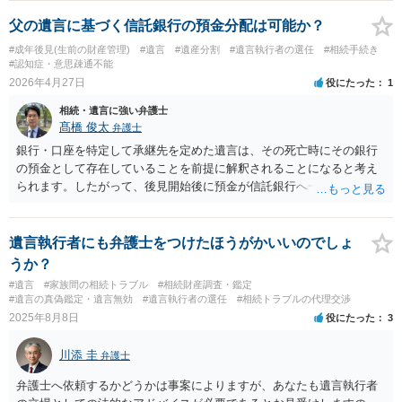
父の遺言に基づく信託銀行の預金分配は可能か？
#成年後見(生前の財産管理)
#遺言
#遺産分割
#遺言執行者の選任
#相続手続き
#認知症・意思疎通不能
2026年4月27日
役にたった
1
相続・遺言に強い弁護士
髙橋 俊太
弁護士
銀行・口座を特定して承継先を定めた遺言は、その死亡時にその銀行
の預金として存在していることを前提に解釈されることになると考え
られます。したがって、後見開始後に預金が信託銀行へ一本化される
と、相続時には元の各銀行の預金債権は消えており、遺言どおりにそ
のまま機械的に執行できるとは限らないでしょう。 他方で、遺言全体
の趣旨から「各銀行口座そのもの」ではなく「当時その口座に対応す
遺言執行者にも弁護士をつけたほうがかいいのでしょ
る財産の帰属先を分けたかった」と読める場合は、信託移行前残高を
うか？
基準に実質的に配分する余地を主張すること自体はあり得ると思いま
#遺言
#家族間の相続トラブル
#相続財産調査・鑑定
すが、これは解釈問題であり、相続人間の争いが生じ得るところで
#遺言の真偽鑑定・遺言無効
#遺言執行者の選任
#相続トラブルの代理交渉
す。
2025年8月8日
役にたった
3
川添 圭
弁護士
弁護士へ依頼するかどうかは事案によりますが、あなたも遺言執行者