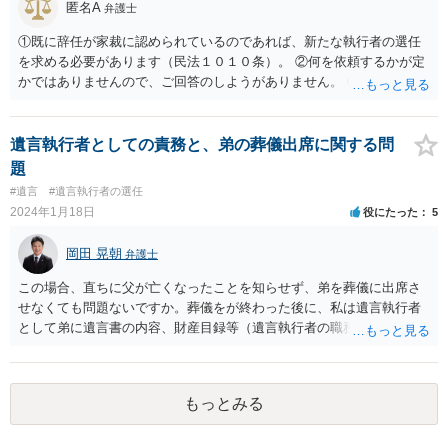
匿名A
弁護士
①既に辞任が家裁に認められているのであれば、新たな執行者の選任
を求める必要があります（民法１０１０条）。 ②何を依頼するかが定
かではありませんので、ご回答のしようがありません。 ③弁護士から
の連絡は、「お願い」ではなく、法律上の定めに従った通知（民法１
０２０条・民法６５５条）ですので、お返事を想定しているものでは
ありません。 ④ご自身と委任関係などがあったのではないでしょう
遺言執行者としての責務と、弟の葬儀出席に関する問
か？ 典型的な利益相反のケースだと思われます（研修などでよく注意
題
喚起されている事案）。対応に関しては、辞任するほかないです。
#遺言
#遺言執行者の選任
2024年1月18日
役にたった
5
岡田 晃朝
弁護士
この場合、直ちに父が亡くなったことを知らせず、弟を葬儀に出席さ
せなくても問題ないですか。葬儀をが終わった後に、私は遺言執行者
として弟に遺言書の内容、財産目録等（遺言執行者の職務）を知らせ
ればよいですか。 葬儀は喪主が主催する行事ですから、誰を参加させ
るかは喪主の自由です。 呼ばなくてもかまいません。 そもそも、そう
いう法律関係にありません。 遺言の内容と遺産の総額の通知、公正証
もっとみる
書でない場合は遺言の検認については、執行者に通知義務があるの
で、対応しましょう。 そのあとは遺留分の請求などがあればそれへの
対応となるでしょう。