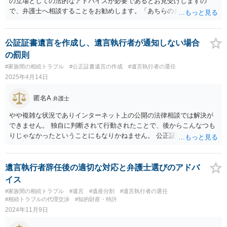
の立場としての法的なアドバイスが必要であるとお見受けしますの
で、弁護士へ相談することをお勧めします。「あちらの弁護士」（元
嫁と娘の弁護士のことでしょうか）へ聴いても、自分に有利な主張や
誘導しかしてこないと思います。
公証証書遺言を作成し、遺言執行者が通知しない場合
の罰則
#家族間の相続トラブル
#公正証書遺言の作成
#遺言執行者の選任
2025年4月14日
匿名A
弁護士
やや複雑な状況でありインターネット上の公開の法律相談では解決が
できません。 独自に判断されて行動されたことで、後からこんなつも
りじゃなかったということにもなりかねません。 公正証書遺言の作成
を進める場合は、最寄りの法律事務所にご相談をいただき弁護士が関
与した上でなるべくご希望に沿うように進めてもらってください。
遺言執行者辞任後の適切な対応と弁護士選びのアドバ
イス
#家族間の相続トラブル
#遺言
#遺産分割
#遺言執行者の選任
#相続トラブルの代理交渉
#知的財産・特許
2024年11月9日