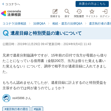
弁護士の方はこちら
ココナラへ
投稿する
探す
閲覧履歴
マイリスト
ログイン
ココナラ法律相談
法律Q&A
相続・遺言の法律Q&A
遺言執行者の選
遺産目録と特別受益の違いについて
公開日時：
2019年11月29日 09:47
更新日時：
2024年9月4日 11:43
兄弟で遺産分割協議中ですが、15年前の日付で当方が母親から借り
たことになっている借用書（金額200万、当方は借りた覚えも書い
た覚えもない）について、調停で相手方が遺産目録に入れてきまし
た。

もちろん認めませんでしたが、遺産目録に計上するのと特別受益を
主張するのでは何が違うのでしょうか？
rei45896 さん
遺言執行者の選任
協議