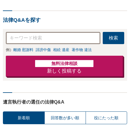
法律Q&Aを探す
検索
例）
離婚 慰謝料
誹謗中傷
相続 遺産
著作物 違法
無料法律相談
新しく投稿する
遺言執行者の選任の法律Q&A
新着順
回答数が多い順
役にたった順