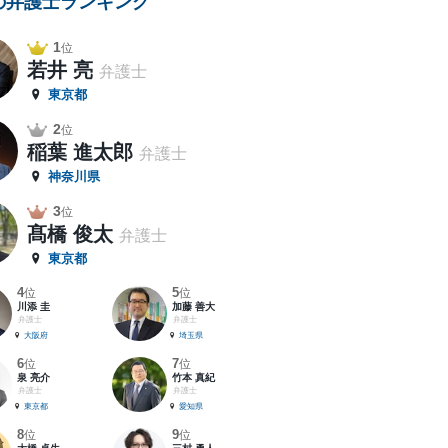
の弁護士ランキング
1
位
若井 亮
弁護士
東京都
2
位
稲葉 進太郎
弁護士
神奈川県
3
位
髙橋 俊太
弁護士
東京都
4
5
位
位
川添 圭
加藤 善大
弁護士
弁護士
大阪府
埼玉県
6
7
位
位
泉 亮介
竹本 真紀
弁護士
弁護士
東京都
愛知県
8
9
位
位