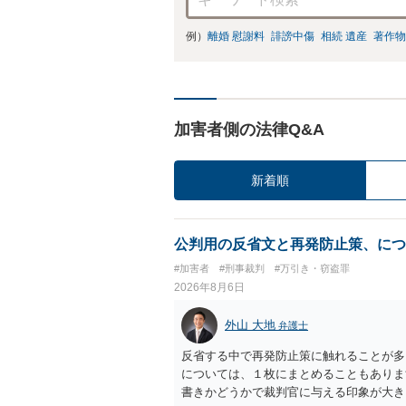
例）
離婚 慰謝料
誹謗中傷
相続 遺産
著作物
加害者側の法律Q&A
新着順
公判用の反省文と再発防止策、につ
#加害者
#刑事裁判
#万引き・窃盗罪
2026年8月6日
外山 大地
弁護士
反省する中で再発防止策に触れることが多
については、１枚にまとめることもありま
書きかどうかで裁判官に与える印象が大き