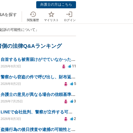
弁護士の方はこちら
&Aを探す
閲覧履歴
マイリスト
ログイン
・起訴の可能性について」
者側の法律Q&Aランキング
自首するも被害届けがでていなかった場合
11
2026年8月3日
警察から窃盗の件で呼び出し、財布返却で自首すべきか？
5
2026年8月2日
弁護士の意見が異なる場合の信頼基準について教えてください
3
2026年7月25日
LINEで会社批判、警察が立件する可能性は？
2
2026年8月3日
盗撮行為の後日捜査や逮捕の可能性と初動対応について