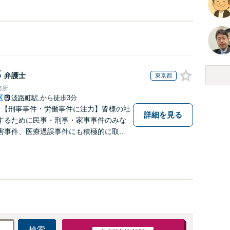
郎
弁護士
東京都
務所
区
淡路町駅
から徒歩3分
】【刑事事件・労働事件に注力】皆様の社
詳細を見る
するために民事・刑事・家事事件のみな
害事件、医療過誤事件にも積極的に取り
抜群のチームワークで問題解決に望みま
利用可】【メール24時間対応可】
検索