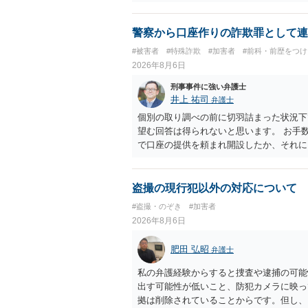
いかと考えます。
警察から口座作りの詐欺罪として連
#被害者
#特殊詐欺
#加害者
#前科・前歴をつ
2026年8月6日
刑事事件に強い弁護士
井上 祐司
弁護士
個別の取り調べの前に切羽詰まった状況下
望む回答は得られないと思います。 お手
で口座の提供を頼まれ開設したか、それに
ついて、お近くで詳細な法律相談を受けら
でいえば、任意取り調べの場合、ＩＣレコ
ます。
盗撮の現行犯以外の対応について
#盗撮・のぞき
#加害者
2026年8月6日
肥田 弘昭
弁護士
私の弁護経験からすると捜査や逮捕の可能
出す可能性が低いこと、防犯カメラに映っ
拠は削除されていることからです。但し、