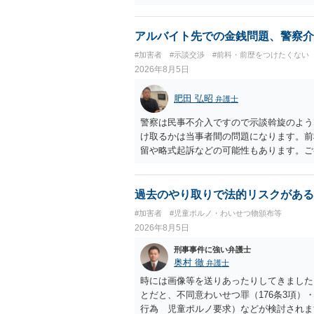
度の動画)してしまいました。下着や胸な
査段階では性的姿態等撮影罪の被疑事実で
（最終的には不起訴ないし各都道府県の迷
アルバイト先での金銭問題、警察介
お勧めいたします。ご参考にしてください
#加害者
#示談交渉
#前科・前歴をつけたくない
2026年8月5日
肥田 弘昭
弁護士
警察は民事不介入ですので示談斡旋のよう
け取るかは当事者間の問題になります。前
留や略式起訴などの可能性もあります。ご
過去のやり取りで法的リスクがある
#加害者
#児童ポルノ・わいせつ物頒布等
2026年8月5日
刑事事件に強い弁護士
奥村 徹
弁護士
時には画像等を送りあったりしてきました。
とだと、不同意わいせつ罪（176条3項
行為 児童ポルノ要求）などが検討され