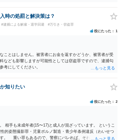
ど強調したものではありません。」とありますが、少なくとも捜
逮捕勾留されるケースが私の弁護経験では多くなった印象です
惑防止条例違反になることもあります）。2度としないことを
入時の処罰と解決策は？
。
#逮捕による解雇・退学回避
#万引き・窃盗罪
役にたった
1
なことはしません。被害者にお金を返すかどうか、被害者が受
科なども影響しますが可能性としては窃盗罪ですので、逮捕勾
参考にしてください。
か知りたい
役にたった
2
 相手も未成年者(15〜17)と成人が混ざっています。 というこ
）・性的姿態撮影罪・児童ポルノ製造・青少年条例違反（わいせつ
ます。 重い罪もあるので、警察にバレれば、それなりの捜査を