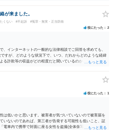
絡が来ました。
けたくない
#不起訴
#冤罪・無実・正当防衛
役にたった
2
で、インターネットの一般的な法律相談でご回答を求めても、
数ですが、どのような状況下で、いつ、だれからどのような経緯
よる詐欺等の収益がどの程度だと聞いているのかということに
れたうえで対処方法を探された方がよいと思われます。 一般論
ーダーを持参して取り調べ内容を録音することは必須だと考え
役にたった
1
性は低いかと思います。被害者が気づいていないので被害届を
ていないのであれば、第三者が告発する可能性も低いこと、証
「電車内で携帯で対面に座る女性を盗撮(全体像写真1枚と5秒程