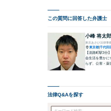
この質問に回答した弁護士
小峰 将太
東京あさひ法律事
東京都
千代田
|
【淡路町駅3分
会生活を豊かに
らず、公害・薬
組んでいます。
す。【法テラス
法律Q&Aを探す