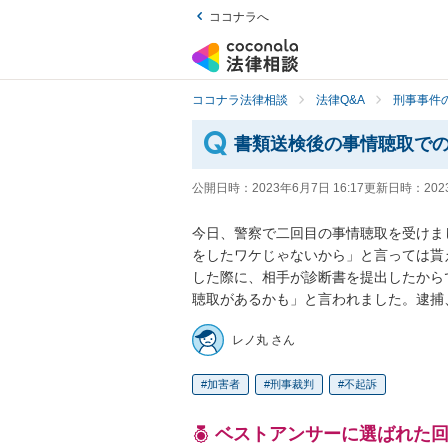
ココナラへ
ココナラ法律相談
法律Q&A
刑事事件の
書類送検後の事情聴取で
公開日時：
2023年6月7日 16:17
更新日時：
202
今日、警察で二回目の事情聴取を受けま
をしたワケじゃないから」と言っては貰
した際に、相手が診断書を提出したから
聴取があるかも」と言われました。逮捕
レノ丸 さん
加害者
刑事裁判
不起訴
ベストアンサーに選ばれた