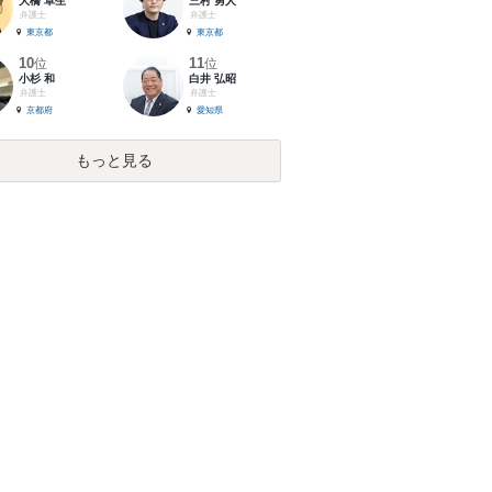
大橋 卓生
三村 勇人
弁護士
弁護士
東京都
東京都
10
11
位
位
小杉 和
白井 弘昭
弁護士
弁護士
京都府
愛知県
もっと見る