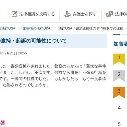
法律相談を投稿する
弁護士を探す
法律Q
法律Q&A
加害者の法律Q&A
法律Q&A「書類送検後の事情聴取での逮捕
の逮捕・起訴の可能性について
加害
3年7月21日 20:55
1
した。書類送検をされました。警察の方からは「重大な事件
えました。しかし、不安です。何故なら服を引っ張る行為を
2
です。一週間の打撲でした。「もしかしたら、もう一度事情
、起訴されるのでしょうか。
3
4
回答
5