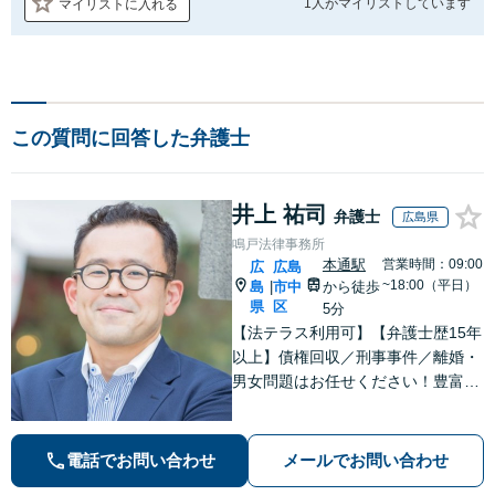
1人が
マイリストしています
マイリストに入れる
この質問に回答した弁護士
井上 祐司
弁護士
広島県
鳴戸法律事務所
本通駅
営業時間：09:00
広
広島
~18:00（平日）
島
市中
から徒歩
|
県
区
5分
【法テラス利用可】【弁護士歴15年
以上】債権回収／刑事事件／離婚・
男女問題はお任せください！豊富な
解決実績と弁護士経験を活かした、
的確でスムーズな対応が持ち味です
【子連れ相談】【完全個室相談】
電話でお問い合わせ
メールでお問い合わせ
【休日・夜間対応可】【本通駅5