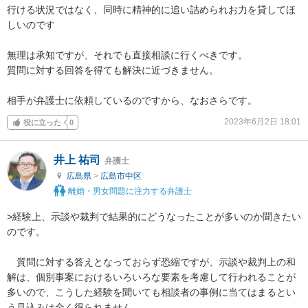
行ける状況ではなく、同時に精神的に追い詰められお力を貸してほ
しいのです

無理は承知ですが、それでも直接相談に行くべきです。

質問に対する回答を得ても解決に近づきません。

相手が弁護士に依頼しているのですから、なおさらです。
2023年6月2日 18:01
役に立った
0
井上 祐司
弁護士
広島県
>
広島市中区
離婚・男女問題に注力する弁護士
>経験上、示談や裁判で結果的にどうなったことが多いのか聞きたい
のです。

　質問に対する答えとなっておらず恐縮ですが、示談や裁判上の和
解は、個別事案におけるいろいろな要素を考慮して行われることが
多いので、こうした経験を聞いても相談者の事例に当てはまるとい
う見込みは全く得られません。
