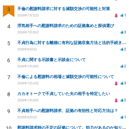
3
不倫の慰謝料請求に対する減額交渉の可能性と対策
1
2026年7月31日
4
浮気相手への慰謝料請求のための証拠集めと探偵選び
3
2026年7月26日
5
不貞行為に対する離婚に有利な証拠収集方法と法的手続きについて
2
2026年8月5日
6
不貞に関する示談書と示談金について
2
2026年7月28日
7
不倫による慰謝料の相場と減額交渉の可能性について
3
2026年7月14日
8
カカオトークで不貞していた夫の相手を特定したい
2
2026年7月20日
9
不貞相手への慰謝料請求、証拠の有効性と対応方法は？
1
2026年8月5日
10
慰謝料請求時の不定の証拠について。効力があるのか知りたい。