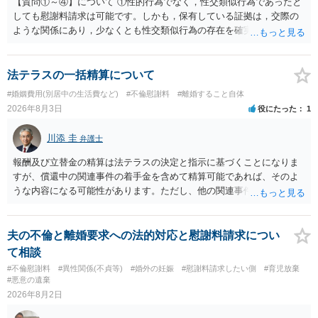
【質問①～④】について ①性的行為でなく，性交類似行為であったと
しても慰謝料請求は可能です。しかも，保有している証拠は，交際の
ような関係にあり，少なくとも性交類似行為の存在を確実に証明でき
るものです（裏を返せば，証拠で認められる範囲でしか認めていない
ことを窺わせるものです。）。ですから，慰謝料請求を進めることで
よいと思います。 ただ．慰謝料額については，婚姻破綻に至っていな
法テラスの一括精算について
いとして，この点を考慮されることになるかもしれません。 ②夫との
#婚姻費用(別居中の生活費など)
#不倫慰謝料
#離婚すること自体
今後のことを考えて書いてもらうか否かを検討するのがよいと思いま
2026年8月3日
役にたった
1
す。今ある証拠以上のことを証明（証明力を強めることも含む）でき
るのであれば，前向きに検討を進めるという考え方でもよいでしょ
川添 圭
弁護士
う。慰謝料請求としては証拠として使えることが前提であり，その価
値と夫との関係との均衡のように思います。 ③行政書士に委任をして
報酬及び立替金の精算は法テラスの決定と指示に基づくことになりま
いるのであれば，どのような内容の委任なのか不明ですが，その行政
すが、償還中の関連事件の着手金を含めて精算可能であれば、そのよ
書士との協議になると思います。請求するか，訴訟にするか，その点
うな内容になる可能性があります。ただし、他の関連事件でも相手方
の見極めや，相手方は性交類似行為は認めているのか，それさえも否
から金銭を取得できる場合には個別に考える場合もあります。個別事
定しているのかによって，考え方・進め方は変わってくると思いま
情によって対応が違いますので、法テラスへお尋ねいただいた方が確
す。 ④性交類似行為を認めているにもかかわらず支払を拒否するので
実です。
夫の不倫と離婚要求への法的対応と慰謝料請求につい
あれば，本人（行政書士でも同じだと思います。）への対応ではあま
て相談
り変わらないように思います。減額で折り合えるなら本人様の交渉で
#不倫慰謝料
#異性関係(不貞等)
#婚外の妊娠
#慰謝料請求したい側
#育児放棄
もよいように思いますが，ゼロかどうかの観点であれば，訴訟に進む
#悪意の遺棄
しかなくなるようにも思います。そうしますと，お近くの弁護士に相
2026年8月2日
談して進めることを検討した方がよいようにも思います。