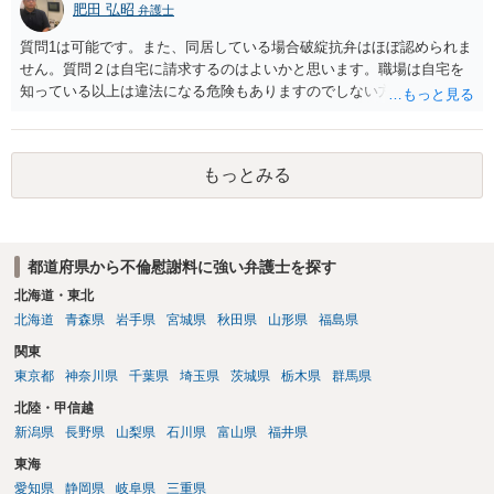
肥田 弘昭
弁護士
質問1は可能です。また、同居している場合破綻抗弁はほぼ認められま
せん。質問２は自宅に請求するのはよいかと思います。職場は自宅を
知っている以上は違法になる危険もありますのでしない方が良いで
す。質問３は可能かと思います。質問４は悪意の遺棄などに該当する
かと思います。有責配偶者ですので相手方からの離婚は拒否しても仮
に訴訟されても法的に成立しません。質問５は認知すると養育費支払
もっとみる
い、相続権が発生します。合意があれば法的に可能ですが法律で強制
することはできません。質問６は可能です。質問７は不貞行為の写真
データ（ハメ撮り）、第三者撮影の腕組み写真、夫の自白録音まであ
るのであれば十分かと思います。ご参考にしてください。
都道府県から不倫慰謝料に強い弁護士を探す
北海道・東北
北海道
青森県
岩手県
宮城県
秋田県
山形県
福島県
関東
東京都
神奈川県
千葉県
埼玉県
茨城県
栃木県
群馬県
北陸・甲信越
新潟県
長野県
山梨県
石川県
富山県
福井県
東海
愛知県
静岡県
岐阜県
三重県