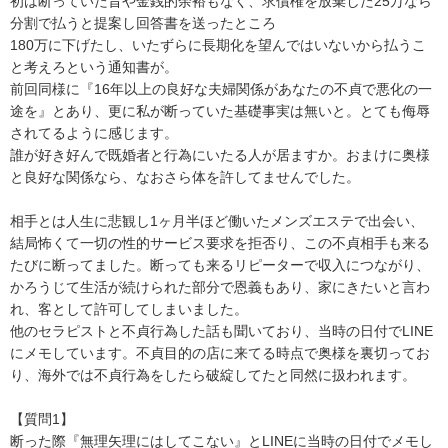
初は断っていた旨や金銭的余裕もなく、求償権を放棄した25万なら
分割で払うと提案し回答書を送ったところ

180万に下げたし、いたずらに長期化を望んではいないから払うこ
と考えろという通知書が。

前回同様に『16年以上の良好な夫婦関係があなたの不貞で悪化の一
途を』とあり、更に私が断っていた基礎事実は無いと。とても侮辱
されてるように感じます。

誰が好き好んで既婚者と行為にいたる人が居ますか。おまけに奥様
と良好な関係なら、なおさら体を許してませんでした。

相手とは人生に悲観し1ヶ月半ほど働いたメンズエステで出会い、

結局怖くて一切の性的サービス要求を拒否り、この不貞相手も来る
たびに断ってました。断っても来るリピーターで収入につながり、
かろうじて生活が続けられた部分で恩義もあり、家にきたいと言わ
れ、客として許可してしまいました。

他のセラピストと不貞行為した話も聞いており、当時の日付でLINE
にメモしています。不貞目的の店に来てる時点で奥様を裏切ってお
り、海外では不貞行為をしたら破綻してたと同然に扱われます。

【質問1】

断った際『無理矢理にはしてこない』とLINEに当時の日付でメモし