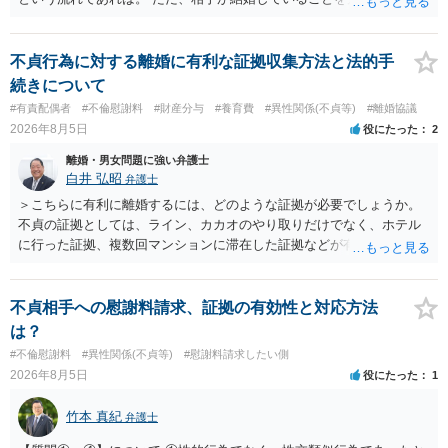
及んでいるのであれば、婚姻できないことについて相談者さんの帰責
性も認められそうですので、あまり慰謝料は高額にならないように思
われます。 一度、最寄りの弁護士に相談してみてください。
不貞行為に対する離婚に有利な証拠収集方法と法的手
続きについて
#有責配偶者
#不倫慰謝料
#財産分与
#養育費
#異性関係(不貞等)
#離婚協議
2026年8月5日
役にたった
2
離婚・男女問題に強い弁護士
白井 弘昭
弁護士
＞こちらに有利に離婚するには、どのような証拠が必要でしょうか。
不貞の証拠としては、ライン、カカオのやり取りだけでなく、ホテル
に行った証拠、複数回マンションに滞在した証拠などが有効です。 不
貞の証拠があれば、離婚をさらに有利に進める（離婚したい時期に離
婚する、慰謝料をとるなど）ことができると思われます。 ただし、不
貞発覚後、長期間同居を続けると、不貞を許したとの評価につながる
不貞相手への慰謝料請求、証拠の有効性と対応方法
場合がありますので、ご注意ください。 以上、ご参考まで。
は？
#不倫慰謝料
#異性関係(不貞等)
#慰謝料請求したい側
2026年8月5日
役にたった
1
竹本 真紀
弁護士