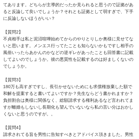
てあります。どちらが主導的だったか見られると思うので証拠があ
ると反論して良いでしょうか？それとも証拠として弱すぎで、下手
に反論しないほうがいい？

【質問2】

不貞相手は私と泥沼喧嘩始めてからのやりとりしか奥様に見せてな
いと思います。メンエス行ってたことも知らないかもですし相手の
風俗いったらあかんのかなどの逆ギレがあったことも回答書に記載
してよいのでしょうか。彼の悪質性を記載するのは好ましくないの
でしょうか。

【質問3】

180万も高すぎですし、長引かせないためにも求償権放棄した額で
和解を提案すると書いてよいですか？先生ならどう書かれますか？
負担割合は奥様に関係なく、総額請求する権利あるなど言われてま
すが離婚もしないし長期化も望んでいないなら私の言い分はおかし
くないと思うのですが。。

【質問4】

請求されてる旨を男性に告知すべきとアドバイス頂きました。男性