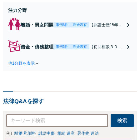
分】
注力分野
離婚・男女問題
【弁護士歴15年以
事例3件
料金表有
上】不倫問題や慰
謝料減額の解決実
績多数あり！持ち
借金・債務整理
【初回相談３０分
事例3件
料金表有
家や住宅ローンを
まで無料】【本通
含む財産分与、熟
り電停近く】個
年離婚もご相談く
他1分野を表示
人・法人を問わ
ださい【休日・夜
ず、借金のお悩み
間対応可】離婚後
はまずご相談くだ
の生活を見据えた
さい。自己破産・
アドバイスやサポ
任意整理・個人再
ートも【完全個
生・各種ガイドラ
室】【子連れ相談
法律Q&Aを探す
インに基づく債務
可】【本通駅5分】
整理手続等の流れ
をご説明し、より
検索
良い解決を目指し
ます。
例）
離婚 慰謝料
誹謗中傷
相続 遺産
著作物 違法