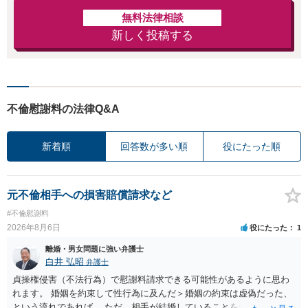
無料法律相談
新しく投稿する
不倫慰謝料の法律Q&A
新着順
回答数が多い順
役にたった順
元不倫相手への損害賠償請求など
#不倫慰謝料
2026年8月6日
役にたった
1
離婚・男女問題に強い弁護士
白井 弘昭
弁護士
貞操権侵害（不法行為）で慰謝料請求できる可能性があるように思わ
れます。 婚姻を約束して性行為に及んだ＞婚姻の約束は虚偽だった、
という流れであれば。 ただ、相手が結婚していることを知って行為に