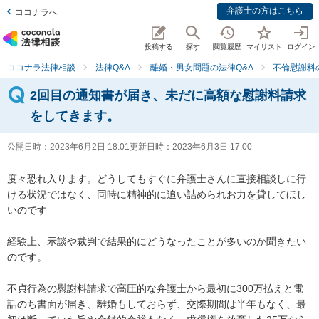
弁護士の方はこちら
ココナラへ
投稿する
探す
閲覧履歴
マイリスト
ログイン
ココナラ法律相談
法律Q&A
離婚・男女問題の法律Q&A
不倫慰謝料
2回目の通知書が届き、未だに高額な慰謝料請求
をしてきます。
公開日時：
2023年6月2日 18:01
更新日時：
2023年6月3日 17:00
度々恐れ入ります。どうしてもすぐに弁護士さんに直接相談しに行
ける状況ではなく、同時に精神的に追い詰められお力を貸してほし
いのです

経験上、示談や裁判で結果的にどうなったことが多いのか聞きたい
のです。

不貞行為の慰謝料請求で高圧的な弁護士から最初に300万払えと電
話のち書面が届き、離婚もしておらず、交際期間は半年もなく、最