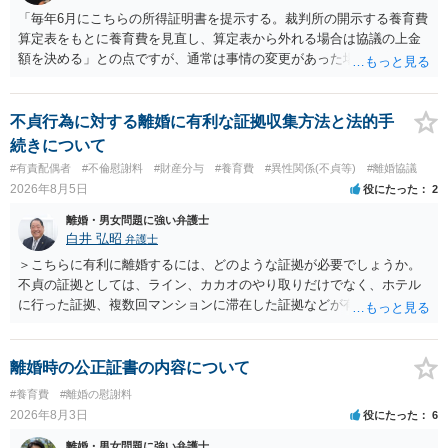
「毎年6月にこちらの所得証明書を提示する。裁判所の開示する養育費
算定表をもとに養育費を見直し、算定表から外れる場合は協議の上金
額を決める」との点ですが、通常は事情の変更があった場合に変更し
ますので妥当とまでは言えないかと思います。「養育費は当初予測出
来なかった事情の変更により双方協議の上増減出来る」と「通知義務
に勤務先」が含まれているので、私に収入が入った事は相手に通知が
不貞行為に対する離婚に有利な証拠収集方法と法的手
行く事になり、上記のような文言が無くても養育費の見直しは適宜出
続きについて
来るかと思うのですが違うのでしょうか？との点はそのとおりかと思
#有責配偶者
#不倫慰謝料
#財産分与
#養育費
#異性関係(不貞等)
#離婚協議
います。養育費は事情の変更があった場合に変更するので毎年見直す
2026年8月5日
役にたった
2
ことはあまりないです。ご参考にしてください。
離婚・男女問題に強い弁護士
白井 弘昭
弁護士
＞こちらに有利に離婚するには、どのような証拠が必要でしょうか。
不貞の証拠としては、ライン、カカオのやり取りだけでなく、ホテル
に行った証拠、複数回マンションに滞在した証拠などが有効です。 不
貞の証拠があれば、離婚をさらに有利に進める（離婚したい時期に離
婚する、慰謝料をとるなど）ことができると思われます。 ただし、不
貞発覚後、長期間同居を続けると、不貞を許したとの評価につながる
離婚時の公正証書の内容について
場合がありますので、ご注意ください。 以上、ご参考まで。
#養育費
#離婚の慰謝料
2026年8月3日
役にたった
6
離婚・男女問題に強い弁護士