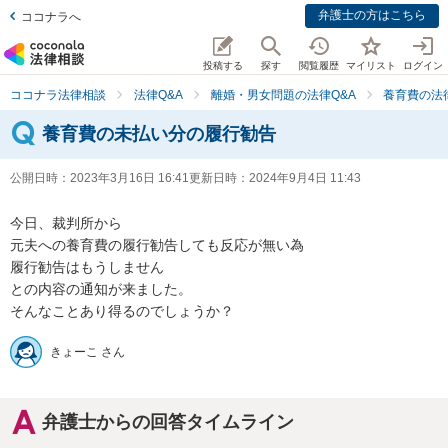
弁護士の方はこちら
ココナラへ
投稿する
探す
閲覧履歴
マイリスト
ログイン
ココナラ法律相談
法律Q&A
離婚・男女問題の法律Q&A
養育費の法
養育費の未払い分の履行勧告
公開日時：
2023年3月16日 16:41
更新日時：
2024年9月4日 11:43
今日、裁判所から

元夫への養育費の履行勧告しても反応が無い為

履行勧告はもうしません

との内容の通知が来ました。

そんなことあり得るのでしょうか？
きょーこ さん
弁護士からの回答タイムライン