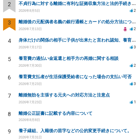
2
不貞行為に対する離婚に有利な証拠収集方法と法的手続きについて
2
2026年8月5日
3
離婚後の元配偶者名義の銀行通帳とカードの処分方法について
2
2026年7月13日
4
身体だけの関係の相手に子供が出来たと言われ認知、養育費を要求されているが自身の子供か分からない
3
2026年7月17日
5
養育費の過払い金返還と相手方の再婚に関する相談
2
2026年7月30日
6
養育費支払者が生活保護受給者になった場合の支払い可否
3
2026年7月23日
7
離婚無効を主張する元夫への対応方法と注意点
1
2026年7月23日
8
離婚公正証書に記載する内容について
2026年8月8日
9
養子縁組、入籍後の苗字などの公的変更手続きについて。
2026年7月31日