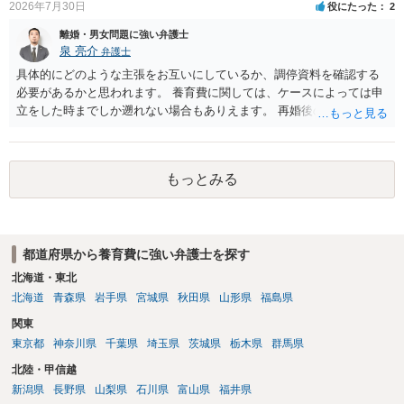
2026年7月30日
役にたった
2
離婚・男女問題に強い弁護士
泉 亮介
弁護士
具体的にどのような主張をお互いにしているか、調停資料を確認する
必要があるかと思われます。 養育費に関しては、ケースによっては申
立をした時までしか遡れない場合もありえます。 再婚後の相手方の行
動がどのようなものであったのかも重要であるため、相手が再婚後の
養育費に関するやりとり等があればそちらについても確認する必要が
あるでしょう。 公開相談の場での回答よりも個別に弁護士にご相談さ
もっとみる
れることをお勧めいたします。
都道府県から養育費に強い弁護士を探す
北海道・東北
北海道
青森県
岩手県
宮城県
秋田県
山形県
福島県
関東
東京都
神奈川県
千葉県
埼玉県
茨城県
栃木県
群馬県
北陸・甲信越
新潟県
長野県
山梨県
石川県
富山県
福井県