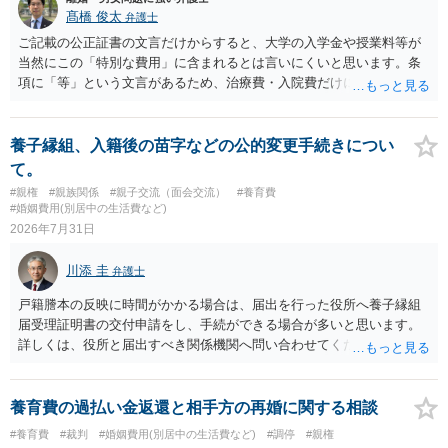
髙橋 俊太
弁護士
ご記載の公正証書の文言だけからすると、大学の入学金や授業料等が
当然にこの「特別な費用」に含まれるとは言いにくいと思います。条
項に「等」という文言があるため、治療費・入院費だけに限定される
わけではありませんが、その前に「病気・事故に伴う費用」と明記さ
れていますので、通常は、病気や事故によって臨時に必要となった医
療費その他これに類する特別支出を念頭に置いた条項と読むのが自然
養子縁組、入籍後の苗字などの公的変更手続きについ
です。したがって、大学の入学金、授業料、受験費用などの教育費に
て。
ついてまで、「この条項があるから当然に半額を請求できる」とまで
#親権
#親族関係
#親子交流（面会交流）
#養育費
は言いにくいと思われます。なお、通常、大学進学費用をどこまで負
#婚姻費用(別居中の生活費など)
担すべきかについては、離婚時の合意内容のほか、子どもの年齢、大
2026年7月31日
学進学についての父母の認識、父母の学歴・収入・資産状況、進学先
や費用などを踏まえて個別に検討することになります。公正証書の他
川添 圭
弁護士
の条項において、養育費の終期についてどのように定められている
か、大学進学に関する定めの有無、「教育費」「進学費用」に関する
戸籍謄本の反映に時間がかかる場合は、届出を行った役所へ養子縁組
定めの有無等について確認する必要があると考えられます。
届受理証明書の交付申請をし、手続ができる場合が多いと思います。
詳しくは、役所と届出すべき関係機関へ問い合わせてください。
養育費の過払い金返還と相手方の再婚に関する相談
#養育費
#裁判
#婚姻費用(別居中の生活費など)
#調停
#親権