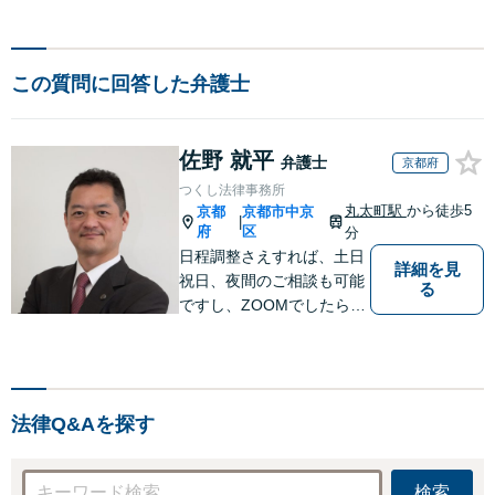
この質問に回答した弁護士
佐野 就平
弁護士
京都府
つくし法律事務所
丸太町駅
から徒歩5
京都
京都市中京
|
府
区
分
日程調整さえすれば、土日
詳細を見
祝日、夜間のご相談も可能
る
ですし、ZOOMでしたら全
国どこでもご相談可能で
す。私が行けないところで
も、全国どこでも大抵は他
の弁護士をご紹介できま
法律Q&Aを探す
す。
検索