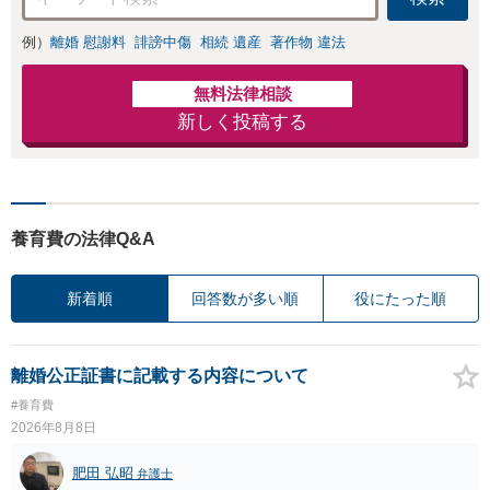
例）
離婚 慰謝料
誹謗中傷
相続 遺産
著作物 違法
無料法律相談
新しく投稿する
養育費の法律Q&A
新着順
回答数が多い順
役にたった順
離婚公正証書に記載する内容について
#養育費
2026年8月8日
肥田 弘昭
弁護士