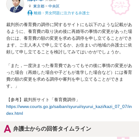
東京都
>
中央区
離婚・男女問題に注力する弁護士
裁判所の養育費の調停に関するサイトにも以下のような記載があ
るように、養育費の取り決め後に再婚等の事情の変更があった場
合には、養育費の額の変更を求める調停を申し立てることができ
ます。ご主人本人で申し立てるか、お住まいの地域の弁護士に依
頼して申し立てることを検討してみてはいかがでしょうか。

「また，一度決まった養育費であってもその後に事情の変更があ
った場合（再婚した場合や子どもが進学した場合など）には養育
費の額の変更を求める調停や審判を申し立てることができま
す。」

https://www.courts.go.jp/saiban/syurui/syurui_kazi/kazi_07_07/in
dex.html
弁護士からの回答タイムライン