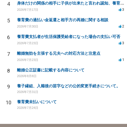
4
身体だけの関係の相手に子供が出来たと言われ認知、養育費を要求されているが自身の子供か分からない
3
2026年7月17日
5
養育費の過払い金返還と相手方の再婚に関する相談
2
2026年7月30日
6
養育費支払者が生活保護受給者になった場合の支払い可否
3
2026年7月23日
7
離婚無効を主張する元夫への対応方法と注意点
1
2026年7月23日
8
離婚公正証書に記載する内容について
2026年8月8日
9
養子縁組、入籍後の苗字などの公的変更手続きについて。
2026年7月31日
10
養育費未払いについて
2026年7月24日