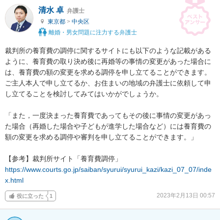
清水 卓
弁護士
東京都
>
中央区
離婚・男女問題に注力する弁護士
裁判所の養育費の調停に関するサイトにも以下のような記載がある
ように、養育費の取り決め後に再婚等の事情の変更があった場合に
は、養育費の額の変更を求める調停を申し立てることができます。
ご主人本人で申し立てるか、お住まいの地域の弁護士に依頼して申
し立てることを検討してみてはいかがでしょうか。

「また，一度決まった養育費であってもその後に事情の変更があっ
た場合（再婚した場合や子どもが進学した場合など）には養育費の
額の変更を求める調停や審判を申し立てることができます。」

https://www.courts.go.jp/saiban/syurui/syurui_kazi/kazi_07_07/inde
x.html
2023年2月13日 00:57
役に立った
1