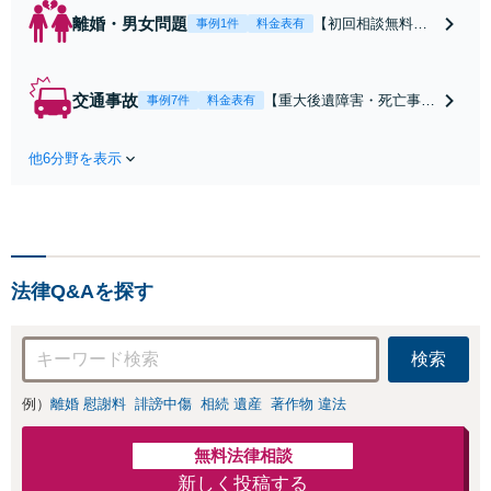
離婚・男女問題
【初回相談無料】
事例1件
料金表有
【電話・オンライ
ン相談対応】あな
たにとって有利な
交通事故
【重大後遺障害・死亡事案
事例7件
料金表有
条件で離婚ができ
などの実績多数】「被害者
るよう、経験豊富
救済を第一に」一日でも早
な弁護士が多角的
他6分野を表示
く日常を取り戻せるよう、
な視点でアドバイ
私が力になります【初回相
ス「親権・監護
談無料】【電話・オンライ
権・面会交流に実
ン相談対応】「スピード対
績あり」子の引渡
応・納得できる解決を」
し・認知・親子関
「刑事裁判のニーズにも対
係不存在確認など
法律Q&Aを探す
応」【休日・夜間相談可】
もご相談下さい
【子連れ相談可】
検索
例）
離婚 慰謝料
誹謗中傷
相続 遺産
著作物 違法
無料法律相談
新しく投稿する