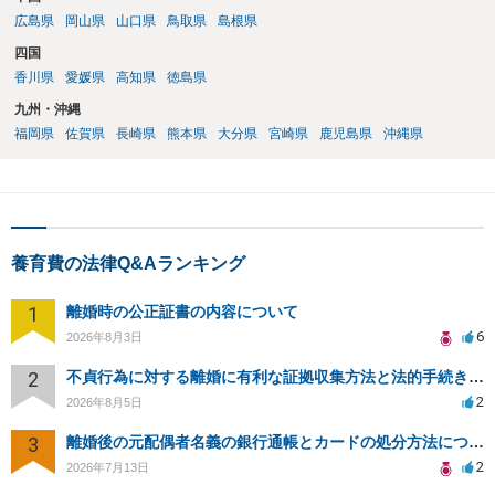
広島県
岡山県
山口県
鳥取県
島根県
四国
香川県
愛媛県
高知県
徳島県
九州・沖縄
福岡県
佐賀県
長崎県
熊本県
大分県
宮崎県
鹿児島県
沖縄県
養育費の法律Q&Aランキング
1
離婚時の公正証書の内容について
6
2026年8月3日
2
不貞行為に対する離婚に有利な証拠収集方法と法的手続きについて
2
2026年8月5日
3
離婚後の元配偶者名義の銀行通帳とカードの処分方法について
2
2026年7月13日