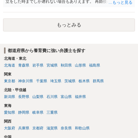
立をした時までしか遡れない場合もありえます。 再婚後の相手方の行
動がどのようなものであったのかも重要であるため、相手が再婚後の
養育費に関するやりとり等があればそちらについても確認する必要が
あるでしょう。 公開相談の場での回答よりも個別に弁護士にご相談さ
もっとみる
れることをお勧めいたします。
都道府県から養育費に強い弁護士を探す
北海道・東北
北海道
青森県
岩手県
宮城県
秋田県
山形県
福島県
関東
東京都
神奈川県
千葉県
埼玉県
茨城県
栃木県
群馬県
北陸・甲信越
新潟県
長野県
山梨県
石川県
富山県
福井県
東海
愛知県
静岡県
岐阜県
三重県
関西
大阪府
兵庫県
京都府
滋賀県
奈良県
和歌山県
中国