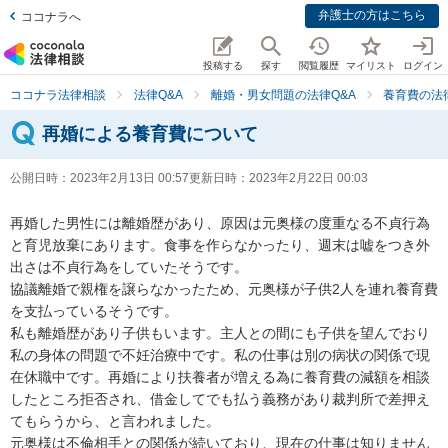
弁護士の方はこちら
ココナラへ
投稿する
探す
閲覧履歴
マイリスト
ログイン
ココナラ法律相談
法律Q&A
離婚・男女問題の法律Q&A
養育費の法
再婚による養育費について
公開日時：
2023年2月13日 00:57
更新日時：
2023年2月22日 00:03
再婚した男性には離婚歴があり、原因は元奥様の度重なる不貞行為
と育児放棄にあります。食事を作らなかったり、週末は嘘をつき外
出さは不貞行為をしていたそうです。

協議離婚で親権を譲らなかったため、元奥様が子供2人を連れ養育費
を支払っているそうです。

私も離婚歴があり子供もいます。主人との間にも子供を望んでおり
私の身体の問題で不妊治療中です。私の仕事は別の病状の関係で現
在休職中です。再婚により扶養者が増える為に養育費の減額を相談
したところ拒否され、借金してでも払う義務があり裁判所で差押え
てもらうから、と言われました。

元奥様は不倫相手との関係が続いており、現在の仕事は知りません