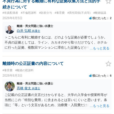
に勤務先」が含まれているので、私に収入が入った事は相手に通知が
不貞行為に対する離婚に有利な証拠収集方法と法的手
行く事になり、上記のような文言が無くても養育費の見直しは適宜出
続きについて
来るかと思うのですが違うのでしょうか？との点はそのとおりかと思
#有責配偶者
#不倫慰謝料
#財産分与
#養育費
#異性関係(不貞等)
#離婚協議
います。養育費は事情の変更があった場合に変更するので毎年見直す
2026年8月5日
役にたった
2
ことはあまりないです。ご参考にしてください。
離婚・男女問題に強い弁護士
白井 弘昭
弁護士
＞こちらに有利に離婚するには、どのような証拠が必要でしょうか。
不貞の証拠としては、ライン、カカオのやり取りだけでなく、ホテル
に行った証拠、複数回マンションに滞在した証拠などが有効です。 不
貞の証拠があれば、離婚をさらに有利に進める（離婚したい時期に離
婚する、慰謝料をとるなど）ことができると思われます。 ただし、不
貞発覚後、長期間同居を続けると、不貞を許したとの評価につながる
離婚時の公正証書の内容について
場合がありますので、ご注意ください。 以上、ご参考まで。
#養育費
#離婚の慰謝料
2026年8月3日
役にたった
6
離婚・男女問題に強い弁護士
髙橋 俊太
弁護士
ご記載の公正証書の文言だけからすると、大学の入学金や授業料等が
当然にこの「特別な費用」に含まれるとは言いにくいと思います。条
項に「等」という文言があるため、治療費・入院費だけに限定される
わけではありませんが、その前に「病気・事故に伴う費用」と明記さ