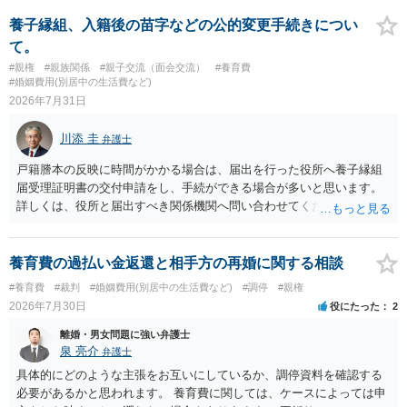
れていますので、通常は、病気や事故によって臨時に必要となった医
療費その他これに類する特別支出を念頭に置いた条項と読むのが自然
養子縁組、入籍後の苗字などの公的変更手続きについ
です。したがって、大学の入学金、授業料、受験費用などの教育費に
て。
ついてまで、「この条項があるから当然に半額を請求できる」とまで
#親権
#親族関係
#親子交流（面会交流）
#養育費
は言いにくいと思われます。なお、通常、大学進学費用をどこまで負
#婚姻費用(別居中の生活費など)
担すべきかについては、離婚時の合意内容のほか、子どもの年齢、大
2026年7月31日
学進学についての父母の認識、父母の学歴・収入・資産状況、進学先
や費用などを踏まえて個別に検討することになります。公正証書の他
川添 圭
弁護士
の条項において、養育費の終期についてどのように定められている
か、大学進学に関する定めの有無、「教育費」「進学費用」に関する
戸籍謄本の反映に時間がかかる場合は、届出を行った役所へ養子縁組
定めの有無等について確認する必要があると考えられます。
届受理証明書の交付申請をし、手続ができる場合が多いと思います。
詳しくは、役所と届出すべき関係機関へ問い合わせてください。
養育費の過払い金返還と相手方の再婚に関する相談
#養育費
#裁判
#婚姻費用(別居中の生活費など)
#調停
#親権
2026年7月30日
役にたった
2
離婚・男女問題に強い弁護士
泉 亮介
弁護士
具体的にどのような主張をお互いにしているか、調停資料を確認する
必要があるかと思われます。 養育費に関しては、ケースによっては申