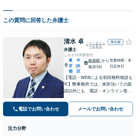
この質問に回答した弁護士
清水 卓
東京都
インタビュ
ーを見る
弁護士
しみず法律事務所
東
中
銀座駅
から
営業時間：本
京
央
|
日定休日
徒歩3分
都
区
【電話・WEBによる初回無料相談も
可】弊事務所では、来所頂いての面
談以外にも、電話・オンライン形式
での初回無料相談も実施中。すぐに
弁護士にご相談頂くことで、今のご
電話でお問い合わせ
メールでお問い合わせ
不安が和らぐとともに、問題解決の
ために前に進むことができます。
注力分野