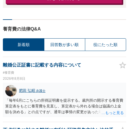
養育費の法律Q&A
新着順
回答数が多い順
役にたった順
離婚公正証書に記載する内容について
#養育費
2026年8月8日
肥田 弘昭
弁護士
「毎年6月にこちらの所得証明書を提示する。裁判所の開示する養育費
算定表をもとに養育費を見直し、算定表から外れる場合は協議の上金
額を決める」との点ですが、通常は事情の変更があった場合に変更し
ますので妥当とまでは言えないかと思います。「養育費は当初予測出
来なかった事情の変更により双方協議の上増減出来る」と「通知義務