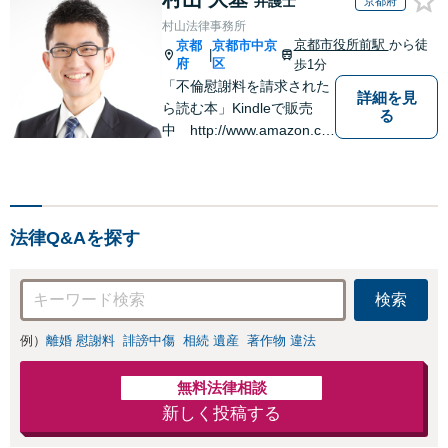
弁護士
京都府
／年金分割／養育
負担を軽減」【不動産
村山法律事務所
費【夜間・休日面
相続に対応】【夜間・
京都市役所前駅
から徒
京都
京都市中京
談可】【電話・メ
|
休日面談可】【出張相
府
区
歩1分
ール相談可】
談OK】【淡路町駅1
「不倫慰謝料を請求された
詳細を見
分】
ら読む本」Kindleで販売
る
中 http://www.amazon.co.
jp/dp/B0FJCDXDNV
法律Q&Aを探す
検索
例）
離婚 慰謝料
誹謗中傷
相続 遺産
著作物 違法
無料法律相談
新しく投稿する