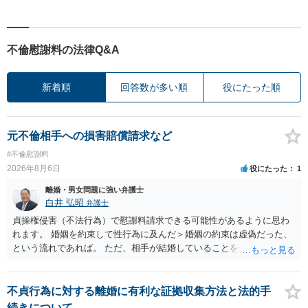
不倫慰謝料の法律Q&A
新着順
回答数が多い順
役にたった順
元不倫相手への損害賠償請求など
#不倫慰謝料
2026年8月6日
役にたった
1
離婚・男女問題に強い弁護士
白井 弘昭
弁護士
貞操権侵害（不法行為）で慰謝料請求できる可能性があるように思わ
れます。 婚姻を約束して性行為に及んだ＞婚姻の約束は虚偽だった、
という流れであれば。 ただ、相手が結婚していることを知って行為に
及んでいるのであれば、婚姻できないことについて相談者さんの帰責
性も認められそうですので、あまり慰謝料は高額にならないように思
われます。 一度、最寄りの弁護士に相談してみてください。
不貞行為に対する離婚に有利な証拠収集方法と法的手
続きについて