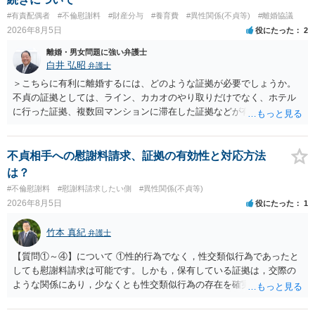
#有責配偶者
#不倫慰謝料
#財産分与
#養育費
#異性関係(不貞等)
#離婚協議
2026年8月5日
役にたった
2
離婚・男女問題に強い弁護士
白井 弘昭
弁護士
＞こちらに有利に離婚するには、どのような証拠が必要でしょうか。
不貞の証拠としては、ライン、カカオのやり取りだけでなく、ホテル
に行った証拠、複数回マンションに滞在した証拠などが有効です。 不
貞の証拠があれば、離婚をさらに有利に進める（離婚したい時期に離
婚する、慰謝料をとるなど）ことができると思われます。 ただし、不
貞発覚後、長期間同居を続けると、不貞を許したとの評価につながる
不貞相手への慰謝料請求、証拠の有効性と対応方法
場合がありますので、ご注意ください。 以上、ご参考まで。
は？
#不倫慰謝料
#慰謝料請求したい側
#異性関係(不貞等)
2026年8月5日
役にたった
1
竹本 真紀
弁護士
【質問①～④】について ①性的行為でなく，性交類似行為であったと
しても慰謝料請求は可能です。しかも，保有している証拠は，交際の
ような関係にあり，少なくとも性交類似行為の存在を確実に証明でき
るものです（裏を返せば，証拠で認められる範囲でしか認めていない
ことを窺わせるものです。）。ですから，慰謝料請求を進めることで