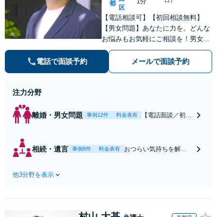
1分
都
区
【電話相談可】【初回相談無料】
【男女問題】あなたに力を。どんな
お悩みもお気軽にご相談を！男女問
題／相続問題／労働問題／刑事事件
／不動産問題など、幅広く対応【Zo
電話で面談予約
メールで面談予約
om面談可】【夜間・休日面談可】
【完全個室】【淡路町駅1分】
注力分野
離婚・男女問題
【電話面談／初回
事例12件
料金表有
無料】不貞慰謝料
請求に強い！つら
い気持ち・くやし
相続・遺言
おつらい気持ちを解消
事例8件
料金表有
い想いを払拭させ
するのが私の信条で
てください【30～
す。【初回相談無料】
40代女性からご相
他3分野を表示
「遺産分割・遺留分侵
談多数】「あなた
害額請求に強い弁護
と二人三脚で」慰
士」難しい手続き・調
謝料増額請求／婚
査はお任せください。
姻費用／財産分与
村山 大基
「精神的負担・時間的