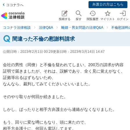
弁護士の方はこちら
ココナラへ
投稿する
探す
閲覧履歴
マイリスト
ログイン
ココナラ法律相談
法律Q&A
離婚・男女問題の法律Q&A
不倫慰謝料
間違った不倫の慰謝料請求
公開日時：
2023年2月1日 00:29
更新日時：
2023年3月14日 14:47
会社の男性（同僚）と不倫を疑われてしまい、200万の請求が内容
証明で届きましたが、それは、誤解であり、全く見に覚えがなく、

証拠等出るはずもないため、

なんなら、裁判してみてくださいといいました。

そのやり取りが何回か続きました。

しかし、ぱったりと相手方弁護士から連絡がなくなりました。

もう、回りに変な噂にもなり、頭に来たので、

相手方弁護士に、何回も電話してます。
