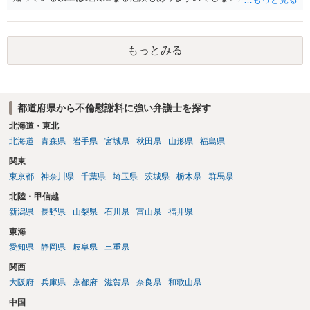
す。質問３は可能かと思います。質問４は悪意の遺棄などに該当する
かと思います。有責配偶者ですので相手方からの離婚は拒否しても仮
に訴訟されても法的に成立しません。質問５は認知すると養育費支払
もっとみる
い、相続権が発生します。合意があれば法的に可能ですが法律で強制
することはできません。質問６は可能です。質問７は不貞行為の写真
データ（ハメ撮り）、第三者撮影の腕組み写真、夫の自白録音まであ
るのであれば十分かと思います。ご参考にしてください。
都道府県から不倫慰謝料に強い弁護士を探す
北海道・東北
北海道
青森県
岩手県
宮城県
秋田県
山形県
福島県
関東
東京都
神奈川県
千葉県
埼玉県
茨城県
栃木県
群馬県
北陸・甲信越
新潟県
長野県
山梨県
石川県
富山県
福井県
東海
愛知県
静岡県
岐阜県
三重県
関西
大阪府
兵庫県
京都府
滋賀県
奈良県
和歌山県
中国