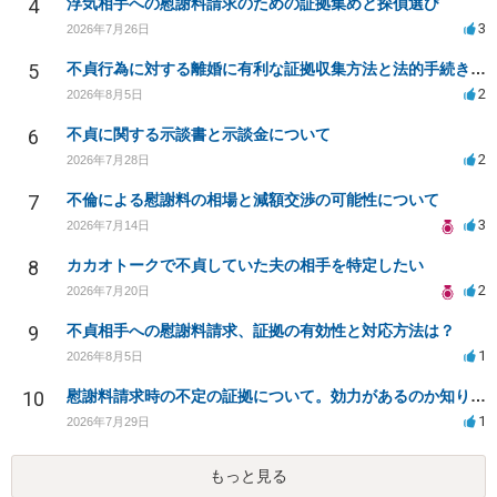
4
浮気相手への慰謝料請求のための証拠集めと探偵選び
3
2026年7月26日
5
不貞行為に対する離婚に有利な証拠収集方法と法的手続きについて
2
2026年8月5日
6
不貞に関する示談書と示談金について
2
2026年7月28日
7
不倫による慰謝料の相場と減額交渉の可能性について
3
2026年7月14日
8
カカオトークで不貞していた夫の相手を特定したい
2
2026年7月20日
9
不貞相手への慰謝料請求、証拠の有効性と対応方法は？
1
2026年8月5日
10
慰謝料請求時の不定の証拠について。効力があるのか知りたい。
1
2026年7月29日
もっと見る