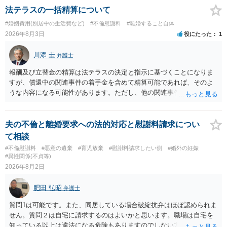
よいと思います。 ただ．慰謝料額については，婚姻破綻に至っていな
法テラスの一括精算について
いとして，この点を考慮されることになるかもしれません。 ②夫との
#婚姻費用(別居中の生活費など)
#不倫慰謝料
#離婚すること自体
今後のことを考えて書いてもらうか否かを検討するのがよいと思いま
2026年8月3日
役にたった
1
す。今ある証拠以上のことを証明（証明力を強めることも含む）でき
るのであれば，前向きに検討を進めるという考え方でもよいでしょ
川添 圭
弁護士
う。慰謝料請求としては証拠として使えることが前提であり，その価
値と夫との関係との均衡のように思います。 ③行政書士に委任をして
報酬及び立替金の精算は法テラスの決定と指示に基づくことになりま
いるのであれば，どのような内容の委任なのか不明ですが，その行政
すが、償還中の関連事件の着手金を含めて精算可能であれば、そのよ
書士との協議になると思います。請求するか，訴訟にするか，その点
うな内容になる可能性があります。ただし、他の関連事件でも相手方
の見極めや，相手方は性交類似行為は認めているのか，それさえも否
から金銭を取得できる場合には個別に考える場合もあります。個別事
定しているのかによって，考え方・進め方は変わってくると思いま
情によって対応が違いますので、法テラスへお尋ねいただいた方が確
す。 ④性交類似行為を認めているにもかかわらず支払を拒否するので
実です。
夫の不倫と離婚要求への法的対応と慰謝料請求につい
あれば，本人（行政書士でも同じだと思います。）への対応ではあま
て相談
り変わらないように思います。減額で折り合えるなら本人様の交渉で
#不倫慰謝料
#悪意の遺棄
#育児放棄
#慰謝料請求したい側
#婚外の妊娠
もよいように思いますが，ゼロかどうかの観点であれば，訴訟に進む
#異性関係(不貞等)
しかなくなるようにも思います。そうしますと，お近くの弁護士に相
2026年8月2日
談して進めることを検討した方がよいようにも思います。
肥田 弘昭
弁護士
質問1は可能です。また、同居している場合破綻抗弁はほぼ認められま
せん。質問２は自宅に請求するのはよいかと思います。職場は自宅を
知っている以上は違法になる危険もありますのでしない方が良いで