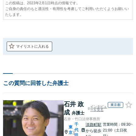
この投稿は、2023年2月1日時点の情報です。
ご自身の責任のもと適法性・有用性を考慮してご利用いただくようお願いい
たします。
マイリストに入れる
この質問に回答した弁護士
石井 政
東京都
インタビュ
ーを見る
成
弁護士
石井・竹口法律事務所
千
淡路町駅
営業時間：09:30~
東
代
21:00（土日祝
から徒歩
京
|
田
日）