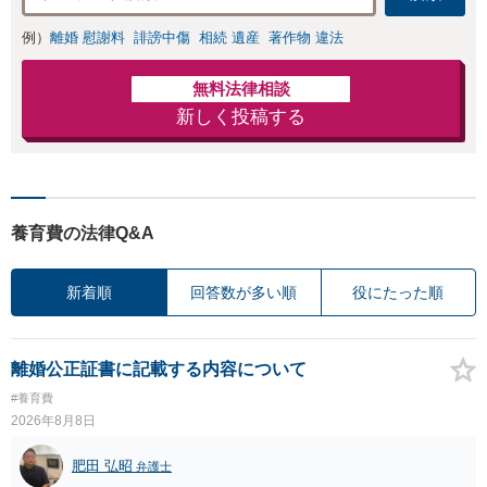
例）
離婚 慰謝料
誹謗中傷
相続 遺産
著作物 違法
無料法律相談
新しく投稿する
養育費の法律Q&A
新着順
回答数が多い順
役にたった順
離婚公正証書に記載する内容について
#養育費
2026年8月8日
肥田 弘昭
弁護士