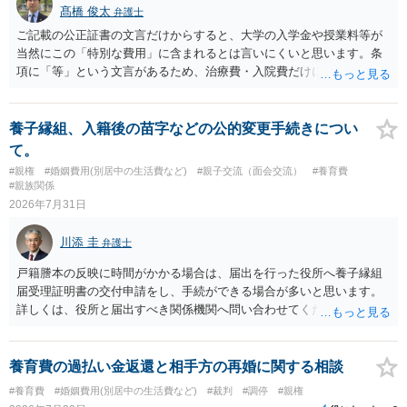
髙橋 俊太
弁護士
ご記載の公正証書の文言だけからすると、大学の入学金や授業料等が
当然にこの「特別な費用」に含まれるとは言いにくいと思います。条
項に「等」という文言があるため、治療費・入院費だけに限定される
わけではありませんが、その前に「病気・事故に伴う費用」と明記さ
れていますので、通常は、病気や事故によって臨時に必要となった医
療費その他これに類する特別支出を念頭に置いた条項と読むのが自然
養子縁組、入籍後の苗字などの公的変更手続きについ
です。したがって、大学の入学金、授業料、受験費用などの教育費に
て。
ついてまで、「この条項があるから当然に半額を請求できる」とまで
#親権
#婚姻費用(別居中の生活費など)
#親子交流（面会交流）
#養育費
は言いにくいと思われます。なお、通常、大学進学費用をどこまで負
#親族関係
担すべきかについては、離婚時の合意内容のほか、子どもの年齢、大
2026年7月31日
学進学についての父母の認識、父母の学歴・収入・資産状況、進学先
や費用などを踏まえて個別に検討することになります。公正証書の他
川添 圭
弁護士
の条項において、養育費の終期についてどのように定められている
か、大学進学に関する定めの有無、「教育費」「進学費用」に関する
戸籍謄本の反映に時間がかかる場合は、届出を行った役所へ養子縁組
定めの有無等について確認する必要があると考えられます。
届受理証明書の交付申請をし、手続ができる場合が多いと思います。
詳しくは、役所と届出すべき関係機関へ問い合わせてください。
養育費の過払い金返還と相手方の再婚に関する相談
#養育費
#婚姻費用(別居中の生活費など)
#裁判
#調停
#親権