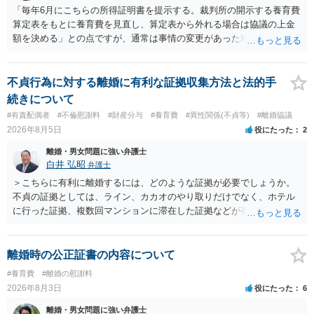
「毎年6月にこちらの所得証明書を提示する。裁判所の開示する養育費
算定表をもとに養育費を見直し、算定表から外れる場合は協議の上金
額を決める」との点ですが、通常は事情の変更があった場合に変更し
ますので妥当とまでは言えないかと思います。「養育費は当初予測出
来なかった事情の変更により双方協議の上増減出来る」と「通知義務
に勤務先」が含まれているので、私に収入が入った事は相手に通知が
不貞行為に対する離婚に有利な証拠収集方法と法的手
行く事になり、上記のような文言が無くても養育費の見直しは適宜出
続きについて
来るかと思うのですが違うのでしょうか？との点はそのとおりかと思
#有責配偶者
#不倫慰謝料
#財産分与
#養育費
#異性関係(不貞等)
#離婚協議
います。養育費は事情の変更があった場合に変更するので毎年見直す
2026年8月5日
役にたった
2
ことはあまりないです。ご参考にしてください。
離婚・男女問題に強い弁護士
白井 弘昭
弁護士
＞こちらに有利に離婚するには、どのような証拠が必要でしょうか。
不貞の証拠としては、ライン、カカオのやり取りだけでなく、ホテル
に行った証拠、複数回マンションに滞在した証拠などが有効です。 不
貞の証拠があれば、離婚をさらに有利に進める（離婚したい時期に離
婚する、慰謝料をとるなど）ことができると思われます。 ただし、不
貞発覚後、長期間同居を続けると、不貞を許したとの評価につながる
離婚時の公正証書の内容について
場合がありますので、ご注意ください。 以上、ご参考まで。
#養育費
#離婚の慰謝料
2026年8月3日
役にたった
6
離婚・男女問題に強い弁護士