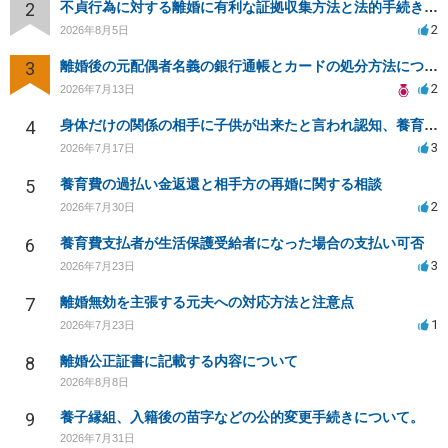
2
不貞行為に対する離婚に有利な証拠収集方法と法的手続きについて
2
2026年8月5日
3
離婚後の元配偶者名義の銀行通帳とカードの処分方法について
2
2026年7月13日
4
身体だけの関係の相手に子供が出来たと言われ認知、養育費を要求されているが自身の子供か分からない
3
2026年7月17日
5
養育費の過払い金返還と相手方の再婚に関する相談
2
2026年7月30日
6
養育費支払者が生活保護受給者になった場合の支払い可否
3
2026年7月23日
7
離婚無効を主張する元夫への対応方法と注意点
1
2026年7月23日
8
離婚公正証書に記載する内容について
2026年8月8日
9
養子縁組、入籍後の苗字などの公的変更手続きについて。
2026年7月31日