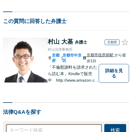
この質問に回答した弁護士
村山 大基
弁護士
京都府
村山法律事務所
京都市役所前駅
から徒
京都
京都市中京
|
府
区
歩1分
「不倫慰謝料を請求された
詳細を見
ら読む本」Kindleで販売
る
中 http://www.amazon.co.
jp/dp/B0FJCDXDNV
法律Q&Aを探す
検索