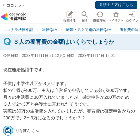
弁護士の方はこちら
ココナラへ
投稿する
探す
閲覧履歴
マイリスト
ログイン
ココナラ法律相談
法律Q&A
離婚・男女問題の法律Q&A
養育費の法
３人の養育費の金額はいくらでしょうか
公開日時：
2023年1月11日 21:12
更新日時：
2023年1月14日 12:01
現在離婚協議中です。

子供は小学生以下が３人います。

私の年収が400万、主人は自営業で申告している分が200万です。

月々の生活費に30万入れていましたが、確定申告が200万のため、
３人で2〜3万と弁護士に言われたそうです。

実際は30万の生活費を入れていましたが、養育費は確定申告からの
200万で、2〜3万になるのでしょうか？？
りなぽん さん