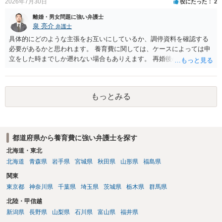
2026年7月30日
役にたった
2
離婚・男女問題に強い弁護士
泉 亮介
弁護士
具体的にどのような主張をお互いにしているか、調停資料を確認する
必要があるかと思われます。 養育費に関しては、ケースによっては申
立をした時までしか遡れない場合もありえます。 再婚後の相手方の行
動がどのようなものであったのかも重要であるため、相手が再婚後の
養育費に関するやりとり等があればそちらについても確認する必要が
あるでしょう。 公開相談の場での回答よりも個別に弁護士にご相談さ
もっとみる
れることをお勧めいたします。
都道府県から養育費に強い弁護士を探す
北海道・東北
北海道
青森県
岩手県
宮城県
秋田県
山形県
福島県
関東
東京都
神奈川県
千葉県
埼玉県
茨城県
栃木県
群馬県
北陸・甲信越
新潟県
長野県
山梨県
石川県
富山県
福井県