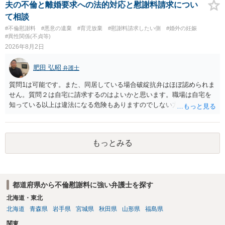
す。 ④性交類似行為を認めているにもかかわらず支払を拒否するので
実です。
夫の不倫と離婚要求への法的対応と慰謝料請求につい
あれば，本人（行政書士でも同じだと思います。）への対応ではあま
て相談
り変わらないように思います。減額で折り合えるなら本人様の交渉で
#不倫慰謝料
#悪意の遺棄
#育児放棄
#慰謝料請求したい側
#婚外の妊娠
もよいように思いますが，ゼロかどうかの観点であれば，訴訟に進む
#異性関係(不貞等)
しかなくなるようにも思います。そうしますと，お近くの弁護士に相
2026年8月2日
談して進めることを検討した方がよいようにも思います。
肥田 弘昭
弁護士
質問1は可能です。また、同居している場合破綻抗弁はほぼ認められま
せん。質問２は自宅に請求するのはよいかと思います。職場は自宅を
知っている以上は違法になる危険もありますのでしない方が良いで
す。質問３は可能かと思います。質問４は悪意の遺棄などに該当する
かと思います。有責配偶者ですので相手方からの離婚は拒否しても仮
に訴訟されても法的に成立しません。質問５は認知すると養育費支払
もっとみる
い、相続権が発生します。合意があれば法的に可能ですが法律で強制
することはできません。質問６は可能です。質問７は不貞行為の写真
データ（ハメ撮り）、第三者撮影の腕組み写真、夫の自白録音まであ
るのであれば十分かと思います。ご参考にしてください。
都道府県から不倫慰謝料に強い弁護士を探す
北海道・東北
北海道
青森県
岩手県
宮城県
秋田県
山形県
福島県
関東