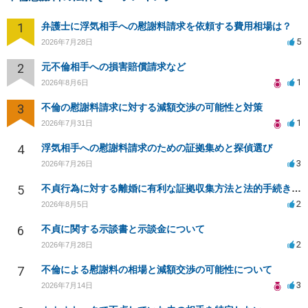
1
弁護士に浮気相手への慰謝料請求を依頼する費用相場は？
5
2026年7月28日
2
元不倫相手への損害賠償請求など
1
2026年8月6日
3
不倫の慰謝料請求に対する減額交渉の可能性と対策
1
2026年7月31日
4
浮気相手への慰謝料請求のための証拠集めと探偵選び
3
2026年7月26日
5
不貞行為に対する離婚に有利な証拠収集方法と法的手続きについて
2
2026年8月5日
6
不貞に関する示談書と示談金について
2
2026年7月28日
7
不倫による慰謝料の相場と減額交渉の可能性について
3
2026年7月14日