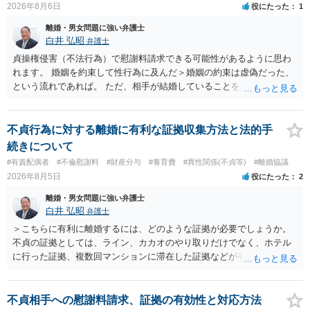
2026年8月6日
役にたった
1
離婚・男女問題に強い弁護士
白井 弘昭
弁護士
貞操権侵害（不法行為）で慰謝料請求できる可能性があるように思わ
れます。 婚姻を約束して性行為に及んだ＞婚姻の約束は虚偽だった、
という流れであれば。 ただ、相手が結婚していることを知って行為に
及んでいるのであれば、婚姻できないことについて相談者さんの帰責
性も認められそうですので、あまり慰謝料は高額にならないように思
われます。 一度、最寄りの弁護士に相談してみてください。
不貞行為に対する離婚に有利な証拠収集方法と法的手
続きについて
#有責配偶者
#不倫慰謝料
#財産分与
#養育費
#異性関係(不貞等)
#離婚協議
2026年8月5日
役にたった
2
離婚・男女問題に強い弁護士
白井 弘昭
弁護士
＞こちらに有利に離婚するには、どのような証拠が必要でしょうか。
不貞の証拠としては、ライン、カカオのやり取りだけでなく、ホテル
に行った証拠、複数回マンションに滞在した証拠などが有効です。 不
貞の証拠があれば、離婚をさらに有利に進める（離婚したい時期に離
婚する、慰謝料をとるなど）ことができると思われます。 ただし、不
貞発覚後、長期間同居を続けると、不貞を許したとの評価につながる
不貞相手への慰謝料請求、証拠の有効性と対応方法