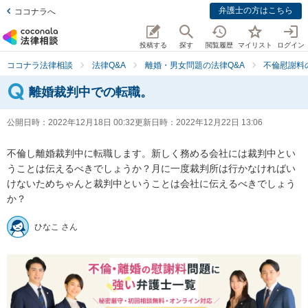
弁護士の方はこちら
ココナラへ
投稿する
探す
閲覧履歴
マイリスト
ログイン
ココナラ法律相談
法律Q&A
離婚・男女問題の法律Q&A
不倫慰謝料
離婚裁判中での転職。
公開日時：
2022年12月18日 00:32
更新日時：
2022年12月22日 13:06
不倫し離婚裁判中に転職します。新しく務める会社には裁判中とい
うことは伝えるべきでしょうか？月に一度裁判所は行かなければい
けないためちゃんと裁判中ということは会社に伝えるべきでしょう
か？
ひなこ さん