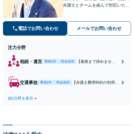
弁護士とチームを組んで対応いたし
ます。【安心・分かりやすい料金体
系】些細なお悩みにも、丁寧に寄り
添い、不安を軽減します。まずはお
電話でお問い合わせ
メールでお問い合わせ
気軽にご相談ください。
注力分野
相続・遺言
【最後まで諦めませ
事例1件
料金表有
ん】親族間の交渉、複
雑な手続き、全て対応
します！不利な条件で
交通事故
【弁護士費用特約の利用＆
事例2件
料金表有
合意してしまう前にご
Zoom相談可】【死亡・骨
相談ください。【土
折・後遺障害・むち打ち
地・不動産】長期化し
他1分野を表示
等】交通事故でご家族がな
ている問題もできる限
くなってしまった方やお怪
り円滑な交渉へと導き
我された方はまずご相談く
ます。事業承継／相続
ださい。ご自身での対応で
放棄も対応可能。【JR
は損をしてしまうかもしれ
千葉駅近く】駐車場あ
ません。代わりに交渉・手
り