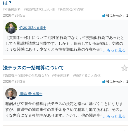
場合がありますので、ご注意ください。 以上、ご参考まで。
は？
#不倫慰謝料
#慰謝料請求したい側
#異性関係(不貞等)
2026年8月5日
役にたった
1
竹本 真紀
弁護士
【質問①～④】について ①性的行為でなく，性交類似行為であったと
しても慰謝料請求は可能です。しかも，保有している証拠は，交際の
ような関係にあり，少なくとも性交類似行為の存在を確実に証明でき
るものです（裏を返せば，証拠で認められる範囲でしか認めていない
ことを窺わせるものです。）。ですから，慰謝料請求を進めることで
よいと思います。 ただ．慰謝料額については，婚姻破綻に至っていな
法テラスの一括精算について
いとして，この点を考慮されることになるかもしれません。 ②夫との
#婚姻費用(別居中の生活費など)
#不倫慰謝料
#離婚すること自体
今後のことを考えて書いてもらうか否かを検討するのがよいと思いま
2026年8月3日
役にたった
1
す。今ある証拠以上のことを証明（証明力を強めることも含む）でき
るのであれば，前向きに検討を進めるという考え方でもよいでしょ
川添 圭
弁護士
う。慰謝料請求としては証拠として使えることが前提であり，その価
値と夫との関係との均衡のように思います。 ③行政書士に委任をして
報酬及び立替金の精算は法テラスの決定と指示に基づくことになりま
いるのであれば，どのような内容の委任なのか不明ですが，その行政
すが、償還中の関連事件の着手金を含めて精算可能であれば、そのよ
書士との協議になると思います。請求するか，訴訟にするか，その点
うな内容になる可能性があります。ただし、他の関連事件でも相手方
の見極めや，相手方は性交類似行為は認めているのか，それさえも否
から金銭を取得できる場合には個別に考える場合もあります。個別事
定しているのかによって，考え方・進め方は変わってくると思いま
情によって対応が違いますので、法テラスへお尋ねいただいた方が確