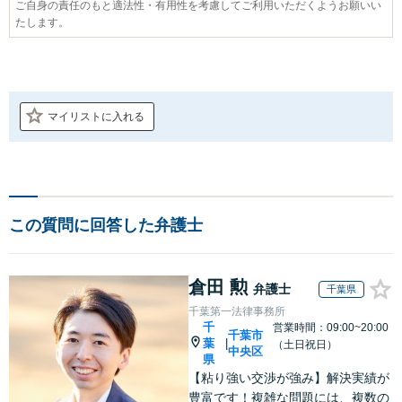
ご自身の責任のもと適法性・有用性を考慮してご利用いただくようお願いい
たします。
マイリストに入れる
この質問に回答した弁護士
倉田 勲
弁護士
千葉県
千葉第一法律事務所
千
営業時間：09:00~20:00
千葉市
葉
|
（土日祝日）
中央区
県
【粘り強い交渉が強み】解決実績が
豊富です！複雑な問題には、複数の