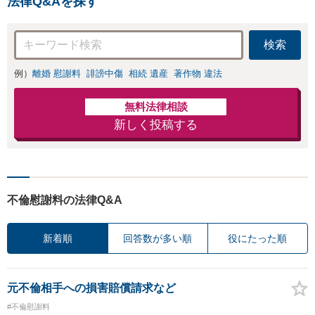
法律Q&Aを探す
続きをし、負担を軽減。
検索
例）
離婚 慰謝料
誹謗中傷
相続 遺産
著作物 違法
無料法律相談
新しく投稿する
不倫慰謝料の法律Q&A
新着順
回答数が多い順
役にたった順
元不倫相手への損害賠償請求など
#不倫慰謝料