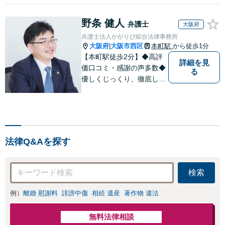
【初回相談料１時
間１万１０００
野条 健人
円】【離婚・不倫
弁護士
大阪府
問題に特化／実績
弁護士法人かがりび綜合法律事務所
多数】財産分与、
大阪府
大阪市西区
本町駅
から徒歩1分
|
慰謝料、養育費等
【本町駅徒歩2分】◆高評
で金銭的に満足で
詳細を見
価口コミ・感謝の声多数◆
る
きる解決を目指し
優しくじっくり、徹底して
ます。
結果にこだわります。依頼
者さまの「かがりび」とし
て、最後まで毅然と対応し
ていきます！「女性に寄り
添う豊富な相談実績」その
法律Q&Aを探す
方の人生の再出発を全力で
応援いたします【休日・夜
間相談可】
検索
例）
離婚 慰謝料
誹謗中傷
相続 遺産
著作物 違法
無料法律相談