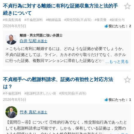
われます。 一度、最寄りの弁護士に相談してみてください。
不貞行為に対する離婚に有利な証拠収集方法と法的手
続きについて
#有責配偶者
#不倫慰謝料
#離婚協議
#異性関係(不貞等)
#養育費
#財産分与
2026年8月5日
役にたった
2
離婚・男女問題に強い弁護士
白井 弘昭
弁護士
＞こちらに有利に離婚するには、どのような証拠が必要でしょうか。
不貞の証拠としては、ライン、カカオのやり取りだけでなく、ホテル
に行った証拠、複数回マンションに滞在した証拠などが有効です。 不
貞の証拠があれば、離婚をさらに有利に進める（離婚したい時期に離
婚する、慰謝料をとるなど）ことができると思われます。 ただし、不
貞発覚後、長期間同居を続けると、不貞を許したとの評価につながる
不貞相手への慰謝料請求、証拠の有効性と対応方法
場合がありますので、ご注意ください。 以上、ご参考まで。
は？
#不倫慰謝料
#慰謝料請求したい側
#異性関係(不貞等)
2026年8月5日
役にたった
1
竹本 真紀
弁護士
【質問①～④】について ①性的行為でなく，性交類似行為であったと
しても慰謝料請求は可能です。しかも，保有している証拠は，交際の