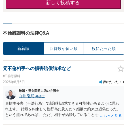
新しく投稿する
不倫慰謝料の法律Q&A
新着順
回答数が多い順
役にたった順
元不倫相手への損害賠償請求など
#不倫慰謝料
2026年8月6日
役にたった
1
離婚・男女問題に強い弁護士
白井 弘昭
弁護士
貞操権侵害（不法行為）で慰謝料請求できる可能性があるように思わ
れます。 婚姻を約束して性行為に及んだ＞婚姻の約束は虚偽だった、
という流れであれば。 ただ、相手が結婚していることを知って行為に
及んでいるのであれば、婚姻できないことについて相談者さんの帰責
性も認められそうですので、あまり慰謝料は高額にならないように思