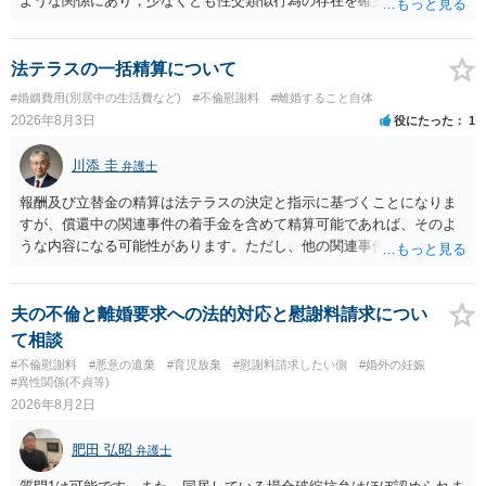
ような関係にあり，少なくとも性交類似行為の存在を確実に証明でき
るものです（裏を返せば，証拠で認められる範囲でしか認めていない
ことを窺わせるものです。）。ですから，慰謝料請求を進めることで
よいと思います。 ただ．慰謝料額については，婚姻破綻に至っていな
法テラスの一括精算について
いとして，この点を考慮されることになるかもしれません。 ②夫との
#婚姻費用(別居中の生活費など)
#不倫慰謝料
#離婚すること自体
今後のことを考えて書いてもらうか否かを検討するのがよいと思いま
2026年8月3日
役にたった
1
す。今ある証拠以上のことを証明（証明力を強めることも含む）でき
るのであれば，前向きに検討を進めるという考え方でもよいでしょ
川添 圭
弁護士
う。慰謝料請求としては証拠として使えることが前提であり，その価
値と夫との関係との均衡のように思います。 ③行政書士に委任をして
報酬及び立替金の精算は法テラスの決定と指示に基づくことになりま
いるのであれば，どのような内容の委任なのか不明ですが，その行政
すが、償還中の関連事件の着手金を含めて精算可能であれば、そのよ
書士との協議になると思います。請求するか，訴訟にするか，その点
うな内容になる可能性があります。ただし、他の関連事件でも相手方
の見極めや，相手方は性交類似行為は認めているのか，それさえも否
から金銭を取得できる場合には個別に考える場合もあります。個別事
定しているのかによって，考え方・進め方は変わってくると思いま
情によって対応が違いますので、法テラスへお尋ねいただいた方が確
す。 ④性交類似行為を認めているにもかかわらず支払を拒否するので
実です。
夫の不倫と離婚要求への法的対応と慰謝料請求につい
あれば，本人（行政書士でも同じだと思います。）への対応ではあま
て相談
り変わらないように思います。減額で折り合えるなら本人様の交渉で
#不倫慰謝料
#悪意の遺棄
#育児放棄
#慰謝料請求したい側
#婚外の妊娠
もよいように思いますが，ゼロかどうかの観点であれば，訴訟に進む
#異性関係(不貞等)
しかなくなるようにも思います。そうしますと，お近くの弁護士に相
2026年8月2日
談して進めることを検討した方がよいようにも思います。
肥田 弘昭
弁護士