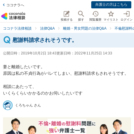
弁護士の方はこちら
ココナラへ
投稿する
探す
閲覧履歴
マイリスト
ログイン
ココナラ法律相談
法律Q&A
離婚・男女問題の法律Q&A
不倫慰謝料
慰謝料請求されそうです。
公開日時：
2019年10月2日 18:43
更新日時：
2022年11月25日 14:33
妻と離婚したいです。

原因は私の不貞行為がバレてしまい、慰謝料請求もされそうです。

相談にあたって、

いくらくらいかかるのかお伺いしたいです
くろちゃん さん