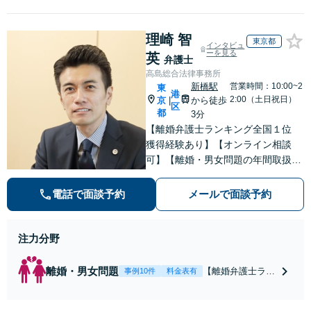
理崎 智
東京都
インタビュ
ーを見る
英
弁護士
高島総合法律事務所
新橋駅
営業時間：10:00~2
東
港
2:00（土日祝日）
京
から徒歩
|
区
都
3分
【離婚弁護士ランキング全国１位
獲得経験あり】【オンライン相談
可】【離婚・男女問題の年間取扱件
数100件以上】 離婚や男女問題で泣
き寝入りしたくないという方は是非
電話で面談予約
メールで面談予約
ご相談ください。
注力分野
離婚・男女問題
【離婚弁護士ラン
事例10件
料金表有
キング全国１位
獲得経験あり】