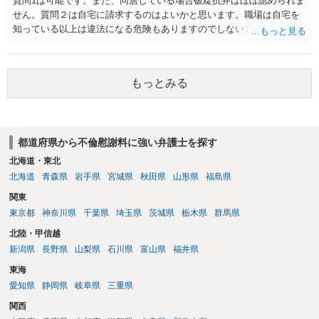
質問1は可能です。また、同居している場合破綻抗弁はほぼ認められま
せん。質問２は自宅に請求するのはよいかと思います。職場は自宅を
知っている以上は違法になる危険もありますのでしない方が良いで
す。質問３は可能かと思います。質問４は悪意の遺棄などに該当する
かと思います。有責配偶者ですので相手方からの離婚は拒否しても仮
に訴訟されても法的に成立しません。質問５は認知すると養育費支払
もっとみる
い、相続権が発生します。合意があれば法的に可能ですが法律で強制
することはできません。質問６は可能です。質問７は不貞行為の写真
データ（ハメ撮り）、第三者撮影の腕組み写真、夫の自白録音まであ
るのであれば十分かと思います。ご参考にしてください。
都道府県から不倫慰謝料に強い弁護士を探す
北海道・東北
北海道
青森県
岩手県
宮城県
秋田県
山形県
福島県
関東
東京都
神奈川県
千葉県
埼玉県
茨城県
栃木県
群馬県
北陸・甲信越
新潟県
長野県
山梨県
石川県
富山県
福井県
東海
愛知県
静岡県
岐阜県
三重県
関西