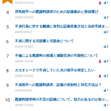
1
2026年7月31日
4
浮気相手への慰謝料請求のための証拠集めと探偵選び
3
2026年7月26日
5
不貞行為に対する離婚に有利な証拠収集方法と法的手続きについて
2
2026年8月5日
6
不貞に関する示談書と示談金について
2
2026年7月28日
7
不倫による慰謝料の相場と減額交渉の可能性について
3
2026年7月14日
8
カカオトークで不貞していた夫の相手を特定したい
2
2026年7月20日
9
不貞相手への慰謝料請求、証拠の有効性と対応方法は？
1
2026年8月5日
10
慰謝料請求時の不定の証拠について。効力があるのか知りたい。
1
2026年7月29日