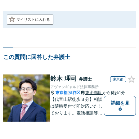
マイリストに入れる
この質問に回答した弁護士
鈴木 理司
弁護士
東京都
アヴァンギャルド法律事務所
東京都
渋谷区
恵比寿駅
から徒歩1分
|
【代官山駅徒歩３分】相談
詳細を見
は随時受付で即対応いたし
る
ております。電話相談等も
対応可能です。すべてのご
相談者様の、明日の幸せの
ために、私は全力を尽くし