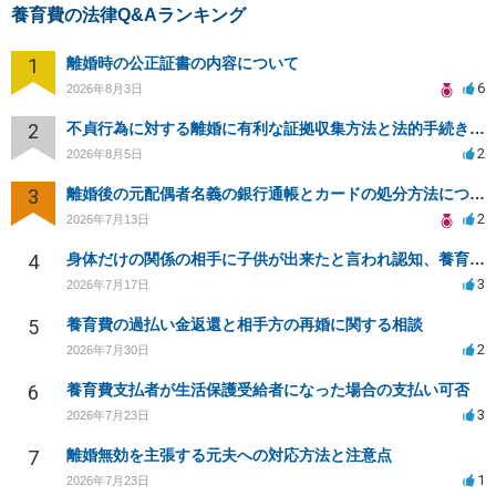
養育費の法律Q&Aランキング
1
離婚時の公正証書の内容について
6
2026年8月3日
2
不貞行為に対する離婚に有利な証拠収集方法と法的手続きについて
2
2026年8月5日
3
離婚後の元配偶者名義の銀行通帳とカードの処分方法について
2
2026年7月13日
4
身体だけの関係の相手に子供が出来たと言われ認知、養育費を要求されているが自身の子供か分からない
3
2026年7月17日
5
養育費の過払い金返還と相手方の再婚に関する相談
2
2026年7月30日
6
養育費支払者が生活保護受給者になった場合の支払い可否
3
2026年7月23日
7
離婚無効を主張する元夫への対応方法と注意点
1
2026年7月23日