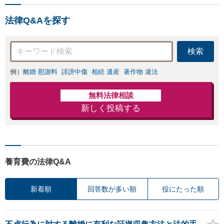
ます。
法律Q&Aを探す
検索
例）
離婚 慰謝料
誹謗中傷
相続 遺産
著作物 違法
無料法律相談
新しく投稿する
養育費の法律Q&A
新着順
回答数が多い順
役にたった順