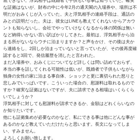
底できない。浮気相手は既婚者で子供もいる事は知っていた。確実
な証拠はないが、財布の中に今年2月の通天閣の入場券や、場所は不
明だがおみくじが入っていた。夫と浮気相手の連絡手段は、通話の
みとの説明だった。夫は、彼女はLINEも教えてくれないからアカウ
ントも知らないし、会社でやっていけなくなるから体の関係は無い
など納得いかない言い訳ばかりしてきた。最初は、浮気相手から泊
まる所がないならウチに泊まりますか？と声をかけ、その後は夫か
ら連絡をし、2回しか泊まっていないと言っていたが、その後再度確
認すると3回で、発信履歴を消したと言われた。

まだ入場券や、おみくじについてなど詳しくは問い詰めておらず、
本当の事を話してくれる可能性は低いが、既婚者で子供もいながら
独身の女性の家に泊まる事自体、ショックと更に裏切られた怒りと
悲しみでいっぱいです。こういった場合の、慰謝料は取れるもので
すか？確実な証拠はないですが、夫に請求できる相場はいくらくら
いでしょうか？

浮気相手に対しても慰謝料が請求できるか、金額はどれくらいなの
か知りたいです。

他にも証拠集めが必要なのかなど、私にできる事は他にどんな事が
あるのかなど教えていただけたらと思います。長文になってしま
い、すみません。

よろしくお願い致します。