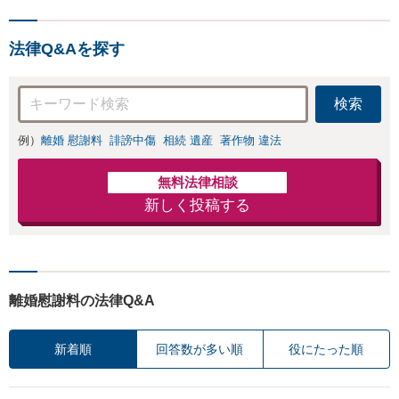
不安を抱える方も安心して
ご相談ください。【初回面
法律Q&Aを探す
談無料】【電話相談可】
【夜間休日面談可】
検索
例）
離婚 慰謝料
誹謗中傷
相続 遺産
著作物 違法
無料法律相談
新しく投稿する
離婚慰謝料の法律Q&A
新着順
回答数が多い順
役にたった順