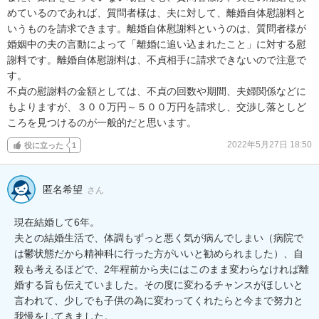
めているのであれば、質問者様は、夫に対して、離婚自体慰謝料と
いうものを請求できます。離婚自体慰謝料というのは、質問者様が
婚姻中の夫の言動によって「離婚に追い込まれたこと」に対する慰
謝料です。離婚自体慰謝料は、不貞相手に請求できないので注意で
す。

不貞の慰謝料の金額としては、不貞の回数や期間、夫婦関係などに
もよりますが、３００万円～５００万円を請求し、交渉し落としど
ころを見つけるのが一般的だと思います。
2022年5月27日 18:50
役に立った
1
匿名希望
さん
現在結婚して6年。

夫との結婚生活で、体調もずっと悪く気が病んでしまい（病院で
は鬱状態だから精神科に行った方がいいと勧められました）、自
殺も考えるほどで、2年程前から夫にはこのまま変わらなければ離
婚する旨も伝えていました。その度に変わるチャンスがほしいと
言われて、少しでも子供の為に変わってくれたらと今まで努力と
我慢をしてきました。
