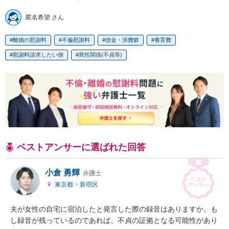
匿名希望 さん
離婚の慰謝料
不倫慰謝料
借金・浪費癖
養育費
慰謝料請求したい側
異性関係(不貞等)
ベストアンサーに選ばれた回答
小倉 勇輝
弁護士
東京都
>
新宿区
夫が女性の自宅に宿泊したと発言した際の録音はありますか。も
し録音が残っているのであれば、不貞の証拠となる可能性があり