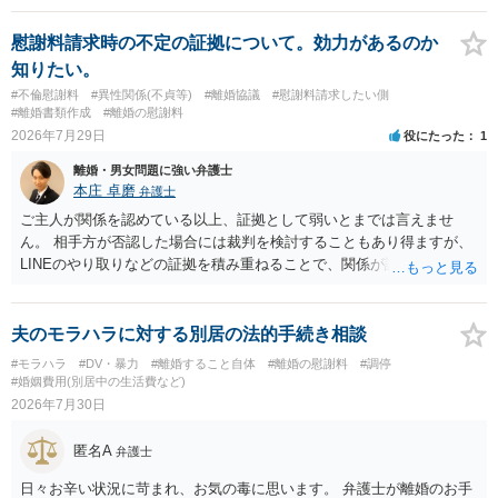
慰謝料請求時の不定の証拠について。効力があるのか
知りたい。
#不倫慰謝料
#異性関係(不貞等)
#離婚協議
#慰謝料請求したい側
#離婚書類作成
#離婚の慰謝料
2026年7月29日
役にたった
1
離婚・男女問題に強い弁護士
本庄 卓磨
弁護士
ご主人が関係を認めている以上、証拠として弱いとまでは言えませ
ん。 相手方が否認した場合には裁判を検討することもあり得ますが、
LINEのやり取りなどの証拠を積み重ねることで、関係が認定される余
地は十分にあります。 ただし、手元の証拠でどこまで認定できるかは
個別の事情によりますので、お早めに弁護士に相談されることをおす
すめします。
夫のモラハラに対する別居の法的手続き相談
#モラハラ
#DV・暴力
#離婚すること自体
#離婚の慰謝料
#調停
#婚姻費用(別居中の生活費など)
2026年7月30日
匿名A
弁護士
日々お辛い状況に苛まれ、お気の毒に思います。 弁護士が離婚のお手