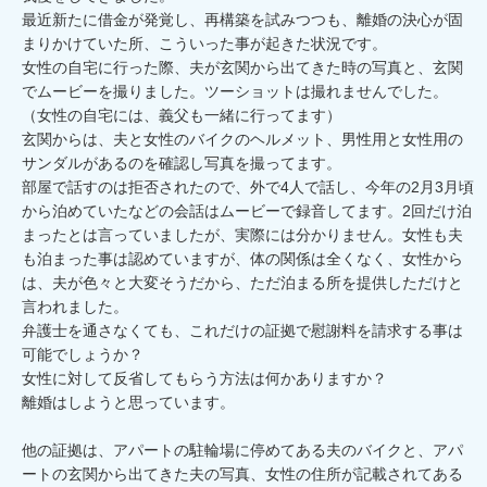
最近新たに借金が発覚し、再構築を試みつつも、離婚の決心が固
まりかけていた所、こういった事が起きた状況です。

女性の自宅に行った際、夫が玄関から出てきた時の写真と、玄関
でムービーを撮りました。ツーショットは撮れませんでした。

（女性の自宅には、義父も一緒に行ってます）

玄関からは、夫と女性のバイクのヘルメット、男性用と女性用の
サンダルがあるのを確認し写真を撮ってます。

部屋で話すのは拒否されたので、外で4人で話し、今年の2月3月頃
から泊めていたなどの会話はムービーで録音してます。2回だけ泊
まったとは言っていましたが、実際には分かりません。女性も夫
も泊まった事は認めていますが、体の関係は全くなく、女性から
は、夫が色々と大変そうだから、ただ泊まる所を提供しただけと
言われました。

弁護士を通さなくても、これだけの証拠で慰謝料を請求する事は
可能でしょうか？

女性に対して反省してもらう方法は何かありますか？

離婚はしようと思っています。

他の証拠は、アパートの駐輪場に停めてある夫のバイクと、アパ
ートの玄関から出てきた夫の写真、女性の住所が記載されてある