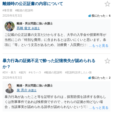
離婚時の公正証書の内容について
#養育費
#離婚の慰謝料
2026年8月3日
役にたった
6
離婚・男女問題に強い弁護士
髙橋 俊太
弁護士
ご記載の公正証書の文言だけからすると、大学の入学金や授業料等が
当然にこの「特別な費用」に含まれるとは言いにくいと思います。条
項に「等」という文言があるため、治療費・入院費だけに限定される
わけではありませんが、その前に「病気・事故に伴う費用」と明記さ
れていますので、通常は、病気や事故によって臨時に必要となった医
療費その他これに類する特別支出を念頭に置いた条項と読むのが自然
暴力行為の証拠不足で酔った記憶喪失が認められる
です。したがって、大学の入学金、授業料、受験費用などの教育費に
か？
ついてまで、「この条項があるから当然に半額を請求できる」とまで
#DV・暴力
#裁判
#モラハラ
#離婚の慰謝料
#慰謝料請求したい側
は言いにくいと思われます。なお、通常、大学進学費用をどこまで負
2026年8月3日
役にたった
2
担すべきかについては、離婚時の合意内容のほか、子どもの年齢、大
学進学についての父母の認識、父母の学歴・収入・資産状況、進学先
離婚・男女問題に強い弁護士
や費用などを踏まえて個別に検討することになります。公正証書の他
泉 亮介
弁護士
の条項において、養育費の終期についてどのように定められている
暴力行為があったこと等を証明するのは，損害賠償を請求する側もし
か、大学進学に関する定めの有無、「教育費」「進学費用」に関する
くは刑事事件であれば検察側ですので，それらの証拠が殆どない場
定めの有無等について確認する必要があると考えられます。
合，当該事実が認められる請求が認められないという可能性はあるで
しょう。