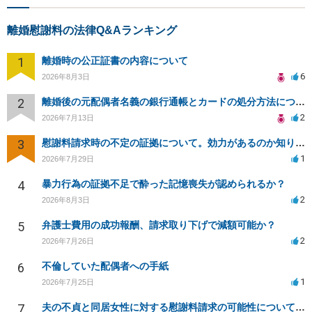
離婚慰謝料の法律Q&Aランキング
1
離婚時の公正証書の内容について
6
2026年8月3日
2
離婚後の元配偶者名義の銀行通帳とカードの処分方法について
2
2026年7月13日
3
慰謝料請求時の不定の証拠について。効力があるのか知りたい。
1
2026年7月29日
4
暴力行為の証拠不足で酔った記憶喪失が認められるか？
2
2026年8月3日
5
弁護士費用の成功報酬、請求取り下げで減額可能か？
2
2026年7月26日
6
不倫していた配偶者への手紙
1
2026年7月25日
7
夫の不貞と同居女性に対する慰謝料請求の可能性について相談