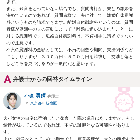
ます。

また、録音をとっていない場合でも、質問者様が、夫との離婚を
決めているのであれば、質問者様は、夫に対して、離婚自体慰謝
料というものを請求できます。離婚自体慰謝料というのは、質問
者様が婚姻中の夫の言動によって「離婚に追い込まれたこと」に
対する慰謝料です。離婚自体慰謝料は、不貞相手に請求できない
ので注意です。

不貞の慰謝料の金額としては、不貞の回数や期間、夫婦関係など
にもよりますが、３００万円～５００万円を請求し、交渉し落と
しどころを見つけるのが一般的だと思います。
弁護士からの回答タイムライン
小倉 勇輝
弁護士
東京都
>
新宿区
夫が女性の自宅に宿泊したと発言した際の録音はありますか。もし
録音が残っているのであれば、不貞の証拠となる可能性がありま
す。

また、録音をとっていない場合でも、質問者様が、夫との離婚を決