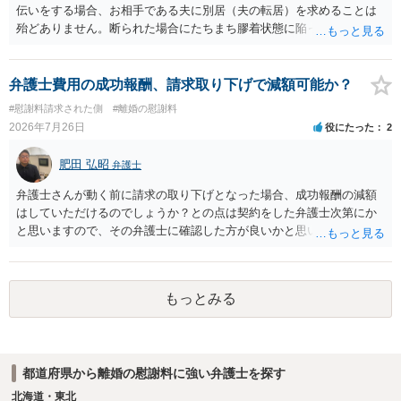
伝いをする場合、お相手である夫に別居（夫の転居）を求めることは
殆どありません。断られた場合にたちまち膠着状態に陥ってしまうの
と、同居中の依頼者ご本人をますます窮地に陥らせてしまう可能性が
高いためです。 実務的には、ご相談者さまが転居する形で離婚協議等
を進める選択を採らざるを得ないことが圧倒的多数です。
弁護士費用の成功報酬、請求取り下げで減額可能か？
#慰謝料請求された側
#離婚の慰謝料
2026年7月26日
役にたった
2
肥田 弘昭
弁護士
弁護士さんが動く前に請求の取り下げとなった場合、成功報酬の減額
はしていただけるのでしょうか？との点は契約をした弁護士次第にか
と思いますので、その弁護士に確認した方が良いかと思います。ご参
考にしてください。
もっとみる
都道府県から離婚の慰謝料に強い弁護士を探す
北海道・東北