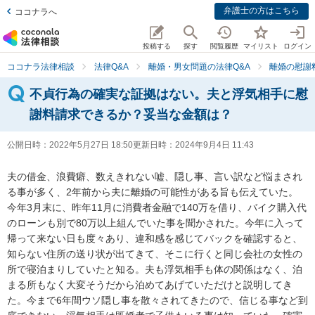
弁護士の方はこちら
ココナラへ
投稿する
探す
閲覧履歴
マイリスト
ログイン
ココナラ法律相談
法律Q&A
離婚・男女問題の法律Q&A
離婚の慰謝
不貞行為の確実な証拠はない。夫と浮気相手に慰
謝料請求できるか？妥当な金額は？
公開日時：
2022年5月27日 18:50
更新日時：
2024年9月4日 11:43
夫の借金、浪費癖、数えきれない嘘、隠し事、言い訳など悩まされ
る事が多く、2年前から夫に離婚の可能性がある旨も伝えていた。

今年3月末に、昨年11月に消費者金融で140万を借り、バイク購入代
のローンも別で80万以上組んでいた事を聞かされた。今年に入って
帰って来ない日も度々あり、違和感を感じてバックを確認すると、
知らない住所の送り状が出てきて、そこに行くと同じ会社の女性の
所で寝泊まりしていたと知る。夫も浮気相手も体の関係はなく、泊
まる所もなく大変そうだから泊めてあげていただけと説明してき
た。今まで6年間ウソ隠し事を散々されてきたので、信じる事など到