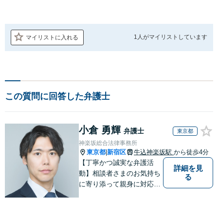
1人が
マイリストしています
マイリストに入れる
この質問に回答した弁護士
小倉 勇輝
弁護士
東京都
神楽坂総合法律事務所
東京都
新宿区
牛込神楽坂駅
から徒歩4分
|
【丁寧かつ誠実な弁護活
詳細を見
動】相談者さまのお気持ち
る
に寄り添って親身に対応い
たします。専門用語も噛み
砕いて丁寧に説明いたしま
すので、弁護士への相談に