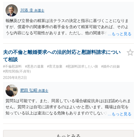
す。今ある証拠以上のことを証明（証明力を強めることも含む）でき
るのであれば，前向きに検討を進めるという考え方でもよいでしょ
川添 圭
弁護士
う。慰謝料請求としては証拠として使えることが前提であり，その価
値と夫との関係との均衡のように思います。 ③行政書士に委任をして
報酬及び立替金の精算は法テラスの決定と指示に基づくことになりま
いるのであれば，どのような内容の委任なのか不明ですが，その行政
すが、償還中の関連事件の着手金を含めて精算可能であれば、そのよ
書士との協議になると思います。請求するか，訴訟にするか，その点
うな内容になる可能性があります。ただし、他の関連事件でも相手方
の見極めや，相手方は性交類似行為は認めているのか，それさえも否
から金銭を取得できる場合には個別に考える場合もあります。個別事
定しているのかによって，考え方・進め方は変わってくると思いま
情によって対応が違いますので、法テラスへお尋ねいただいた方が確
す。 ④性交類似行為を認めているにもかかわらず支払を拒否するので
実です。
夫の不倫と離婚要求への法的対応と慰謝料請求につい
あれば，本人（行政書士でも同じだと思います。）への対応ではあま
て相談
り変わらないように思います。減額で折り合えるなら本人様の交渉で
#不倫慰謝料
#悪意の遺棄
#育児放棄
#慰謝料請求したい側
#婚外の妊娠
もよいように思いますが，ゼロかどうかの観点であれば，訴訟に進む
#異性関係(不貞等)
しかなくなるようにも思います。そうしますと，お近くの弁護士に相
2026年8月2日
談して進めることを検討した方がよいようにも思います。
肥田 弘昭
弁護士
質問1は可能です。また、同居している場合破綻抗弁はほぼ認められま
せん。質問２は自宅に請求するのはよいかと思います。職場は自宅を
知っている以上は違法になる危険もありますのでしない方が良いで
す。質問３は可能かと思います。質問４は悪意の遺棄などに該当する
かと思います。有責配偶者ですので相手方からの離婚は拒否しても仮
に訴訟されても法的に成立しません。質問５は認知すると養育費支払
もっとみる