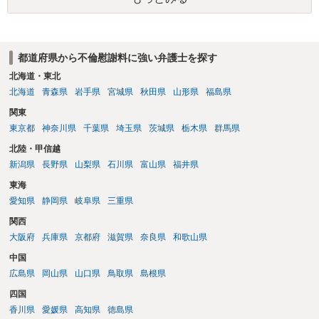
い、相続権が発生します。合意があれば法的に可能ですが法律で強制
することはできません。質問６は可能です。質問７は不貞行為の写真
データ（ハメ撮り）、第三者撮影の腕組み写真、夫の自白録音まであ
るのであれば十分かと思います。ご参考にしてください。
都道府県から不倫慰謝料に強い弁護士を探す
北海道・東北
北海道
青森県
岩手県
宮城県
秋田県
山形県
福島県
関東
東京都
神奈川県
千葉県
埼玉県
茨城県
栃木県
群馬県
北陸・甲信越
新潟県
長野県
山梨県
石川県
富山県
福井県
東海
愛知県
静岡県
岐阜県
三重県
関西
大阪府
兵庫県
京都府
滋賀県
奈良県
和歌山県
中国
広島県
岡山県
山口県
鳥取県
島根県
四国
香川県
愛媛県
高知県
徳島県