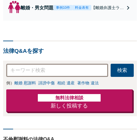
離婚・男女問題
【離婚弁護士ラン
事例10件
料金表有
キング全国１位
獲得経験あり】
【初回相談料１時
間１万１０００
円】【離婚・不倫
問題に特化／実績
法律Q&Aを探す
多数】財産分与、
慰謝料、養育費等
で金銭的に満足で
検索
きる解決を目指し
ます。
例）
離婚 慰謝料
誹謗中傷
相続 遺産
著作物 違法
無料法律相談
新しく投稿する
不倫慰謝料の法律Q&A