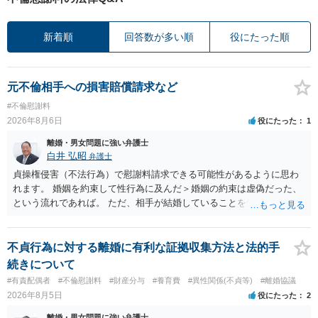
新着順
回答数が多い順
役にたった順
元不倫相手への損害賠償請求など
#不倫慰謝料
2026年8月6日
役にたった
1
離婚・男女問題に強い弁護士
白井 弘昭
弁護士
貞操権侵害（不法行為）で慰謝料請求できる可能性があるように思わ
れます。 婚姻を約束して性行為に及んだ＞婚姻の約束は虚偽だった、
という流れであれば。 ただ、相手が結婚していることを知って行為に
及んでいるのであれば、婚姻できないことについて相談者さんの帰責
性も認められそうですので、あまり慰謝料は高額にならないように思
われます。 一度、最寄りの弁護士に相談してみてください。
不貞行為に対する離婚に有利な証拠収集方法と法的手
続きについて
#有責配偶者
#不倫慰謝料
#財産分与
#養育費
#異性関係(不貞等)
#離婚協議
2026年8月5日
役にたった
2
離婚・男女問題に強い弁護士