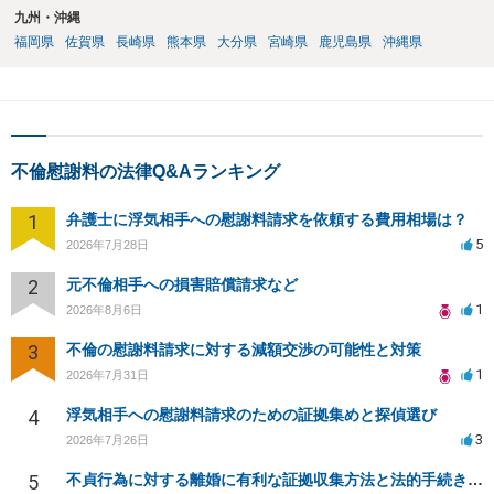
九州・沖縄
福岡県
佐賀県
長崎県
熊本県
大分県
宮崎県
鹿児島県
沖縄県
不倫慰謝料の法律Q&Aランキング
1
弁護士に浮気相手への慰謝料請求を依頼する費用相場は？
5
2026年7月28日
2
元不倫相手への損害賠償請求など
1
2026年8月6日
3
不倫の慰謝料請求に対する減額交渉の可能性と対策
1
2026年7月31日
4
浮気相手への慰謝料請求のための証拠集めと探偵選び
3
2026年7月26日
5
不貞行為に対する離婚に有利な証拠収集方法と法的手続きについて