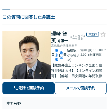
この質問に回答した弁護士
理崎 智
東京都
インタビュ
ーを見る
英
弁護士
高島総合法律事務所
新橋駅
営業時間：10:00~2
東
港
2:00（土日祝日）
京
から徒歩
|
区
都
3分
【離婚弁護士ランキング全国１位
獲得経験あり】【オンライン相談
可】【離婚・男女問題の年間取扱件
数100件以上】 離婚や男女問題で泣
き寝入りしたくないという方は是非
電話で面談予約
メールで面談予約
ご相談ください。
注力分野