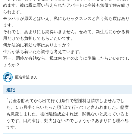
めます。彼は親に買い与えられたアパートに今後も無償で住み続け
られます。

モラハラが原因とはいえ、私にもセックスレスと言う落ち度はあり
ます。

それでも、あまりにも納得いきません。せめて、新生活にかかる費
用だけでも負担してもらいたいです。

何か法的に有効な事はありますか？

生活が落ち着いたら調停も考えています。

万一、調停が有効なら、私は何をどのように準備したらいいのでし
ょうか？
匿名希望 さん
追記
｢お金を貯めてから出て行く｣条件で慰謝料は請求しませんでし
た。１カ月半くらいたった頃｢出て行って｣と言われました。態度
も急変しました。彼は離婚成立すれば、関係ないと思っているよ
うです。口約束は、効力はないのでしょうか？あまりにも理不尽
です。