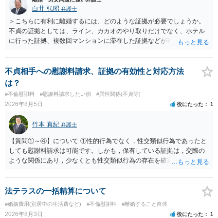
白井 弘昭
弁護士
＞こちらに有利に離婚するには、どのような証拠が必要でしょうか。
不貞の証拠としては、ライン、カカオのやり取りだけでなく、ホテル
に行った証拠、複数回マンションに滞在した証拠などが有効です。 不
貞の証拠があれば、離婚をさらに有利に進める（離婚したい時期に離
婚する、慰謝料をとるなど）ことができると思われます。 ただし、不
貞発覚後、長期間同居を続けると、不貞を許したとの評価につながる
不貞相手への慰謝料請求、証拠の有効性と対応方法
場合がありますので、ご注意ください。 以上、ご参考まで。
は？
#不倫慰謝料
#慰謝料請求したい側
#異性関係(不貞等)
2026年8月5日
役にたった
1
竹本 真紀
弁護士
【質問①～④】について ①性的行為でなく，性交類似行為であったと
しても慰謝料請求は可能です。しかも，保有している証拠は，交際の
ような関係にあり，少なくとも性交類似行為の存在を確実に証明でき
るものです（裏を返せば，証拠で認められる範囲でしか認めていない
ことを窺わせるものです。）。ですから，慰謝料請求を進めることで
よいと思います。 ただ．慰謝料額については，婚姻破綻に至っていな
法テラスの一括精算について
いとして，この点を考慮されることになるかもしれません。 ②夫との
#婚姻費用(別居中の生活費など)
#不倫慰謝料
#離婚すること自体
今後のことを考えて書いてもらうか否かを検討するのがよいと思いま
2026年8月3日
役にたった
1