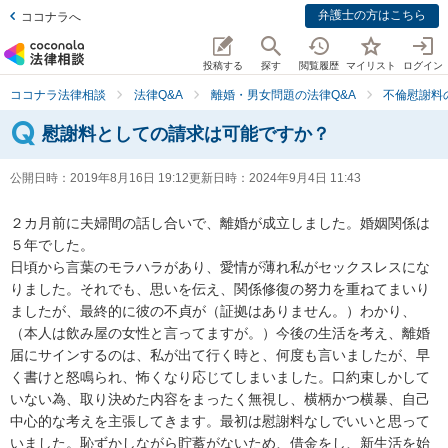
弁護士の方はこちら
ココナラへ
投稿する
探す
閲覧履歴
マイリスト
ログイン
ココナラ法律相談
法律Q&A
離婚・男女問題の法律Q&A
不倫慰謝料
慰謝料としての請求は可能ですか？
公開日時：
2019年8月16日 19:12
更新日時：
2024年9月4日 11:43
２カ月前に夫婦間の話し合いで、離婚が成立しました。婚姻関係は
５年でした。

日頃から言葉のモラハラがあり、愛情が薄れ私がセックスレスにな
りました。それでも、思いを伝え、関係修復の努力を重ねてまいり
ましたが、最終的に彼の不貞が（証拠はありません。）わかり、
（本人は飲み屋の女性と言ってますが。）今後の生活を考え、離婚
届にサインするのは、私が出て行く時と、何度も言いましたが、早
く書けと怒鳴られ、怖くなり応じてしまいました。口約束しかして
いない為、取り決めた内容をまったく無視し、横柄かつ横暴、自己
中心的な考えを主張してきます。最初は慰謝料なしでいいと思って
いました。恥ずかしながら貯蓄がないため、借金をし、新生活を始