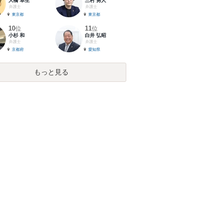
大橋 卓生
三村 勇人
弁護士
弁護士
東京都
東京都
10
11
位
位
小杉 和
白井 弘昭
弁護士
弁護士
京都府
愛知県
もっと見る