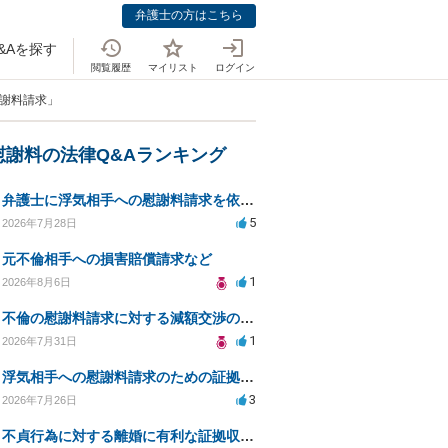
弁護士の方はこちら
&Aを探す
閲覧履歴
マイリスト
ログイン
慰謝料請求」
慰謝料の法律Q&Aランキング
弁護士に浮気相手への慰謝料請求を依頼する費用相場は？
5
2026年7月28日
元不倫相手への損害賠償請求など
1
2026年8月6日
不倫の慰謝料請求に対する減額交渉の可能性と対策
1
2026年7月31日
浮気相手への慰謝料請求のための証拠集めと探偵選び
3
2026年7月26日
不貞行為に対する離婚に有利な証拠収集方法と法的手続きについて