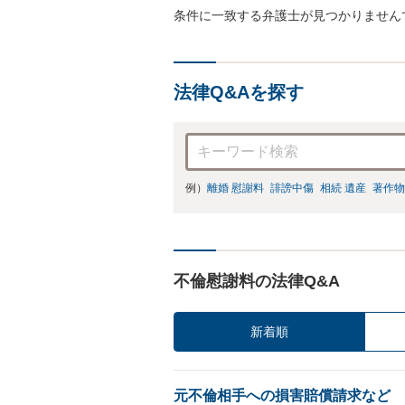
条件に一致する弁護士が見つかりません
法律Q&Aを探す
例）
離婚 慰謝料
誹謗中傷
相続 遺産
著作物
不倫慰謝料の法律Q&A
新着順
元不倫相手への損害賠償請求など