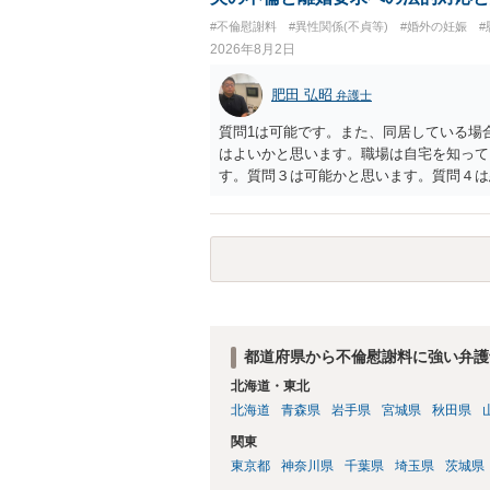
#不倫慰謝料
#異性関係(不貞等)
#婚外の妊娠
2026年8月2日
肥田 弘昭
弁護士
質問1は可能です。また、同居している場
はよいかと思います。職場は自宅を知って
す。質問３は可能かと思います。質問４は
相手方からの離婚は拒否しても仮に訴訟さ
い、相続権が発生します。合意があれば法
能です。質問７は不貞行為の写真データ（
のであれば十分かと思います。ご参考にし
都道府県から不倫慰謝料に強い弁護
北海道・東北
北海道
青森県
岩手県
宮城県
秋田県
関東
東京都
神奈川県
千葉県
埼玉県
茨城県