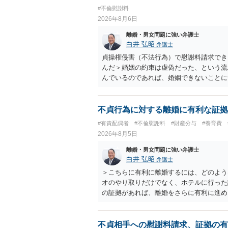
#不倫慰謝料
2026年8月6日
離婚・男女問題に強い弁護士
白井 弘昭
弁護士
貞操権侵害（不法行為）で慰謝料請求でき
んだ＞婚姻の約束は虚偽だった、という流
んでいるのであれば、婚姻できないことに
謝料は高額にならないように思われます。
不貞行為に対する離婚に有利な証拠
#有責配偶者
#不倫慰謝料
#財産分与
#養育費
2026年8月5日
離婚・男女問題に強い弁護士
白井 弘昭
弁護士
＞こちらに有利に離婚するには、どのよう
オのやり取りだけでなく、ホテルに行った
の証拠があれば、離婚をさらに有利に進め
きると思われます。 ただし、不貞発覚後
がありますので、ご注意ください。 以上
不貞相手への慰謝料請求、証拠の有