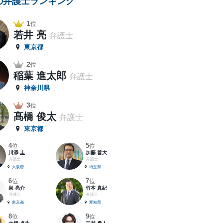
の弁護士ランキング
1
位
若井 亮
弁護士
東京都
2
位
稲葉 進太郎
弁護士
神奈川県
3
位
髙橋 俊太
弁護士
東京都
4
5
位
位
川添 圭
加藤 善大
弁護士
弁護士
大阪府
埼玉県
6
7
位
位
泉 亮介
竹本 真紀
弁護士
弁護士
東京都
愛知県
8
9
位
位