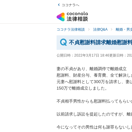
ココナラへ
ココナラ法律相談
法律Q&A
離婚・男
不貞慰謝料請求離婚慰謝
公開日時：
2022年3月17日 18:46
更新日時：
20
妻の不貞があり、離婚調停で離婚成立

慰謝料、財産分与、養育費、全て解決し
元妻へ慰謝料として300万を請求し、
150万で離婚成立しました。

不貞相手男性からも慰謝料払ってもらい
以前請求し訴訟を提起したのですが、離
今になってその男性は何も謝罪もないし