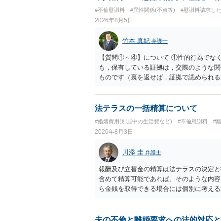
#不倫慰謝料
#異性関係(不貞等)
#慰謝料請求し
2026年8月5日
竹本 真紀
弁護士
【質問①～④】について ①性的行為でな
も，保有している証拠は，交際のような関
ものです（裏を返せば，証拠で認められる
ら，慰謝料請求を進めることでよいと思い
して，この点を考慮されることになるかも
を検討するのがよいと思います。今ある証
法テラスの一括精算について
あれば，前向きに検討を進めるという考え
#婚姻費用(別居中の生活費など)
#不倫慰謝料
#
とが前提であり，その価値と夫との関係と
2026年8月3日
れば，どのような内容の委任なのか不明で
訴訟にするか，その点の見極めや，相手方
川添 圭
弁護士
かによって，考え方・進め方は変わってく
払を拒否するのであれば，本人（行政書士
報酬及び立替金の精算は法テラスの決定と
に思います。減額で折り合えるなら本人様
含めて精算可能であれば、そのような内容
ば，訴訟に進むしかなくなるようにも思い
ら金銭を取得できる場合には個別に考える
検討した方がよいようにも思います。
ラスへお尋ねいただいた方が確実です。
夫の不倫と離婚要求への法的対応と