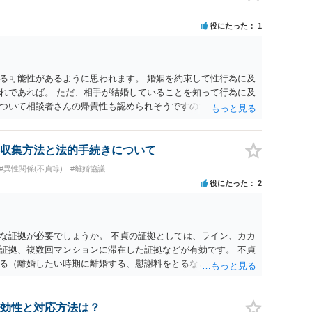
役にたった
1
る可能性があるように思われます。 婚姻を約束して性行為に及
れであれば。 ただ、相手が結婚していることを知って行為に及
ついて相談者さんの帰責性も認められそうですので、あまり慰
 一度、最寄りの弁護士に相談してみてください。
収集方法と法的手続きについて
#異性関係(不貞等)
#離婚協議
役にたった
2
な証拠が必要でしょうか。 不貞の証拠としては、ライン、カカ
証拠、複数回マンションに滞在した証拠などが有効です。 不貞
る（離婚したい時期に離婚する、慰謝料をとるなど）ことがで
、長期間同居を続けると、不貞を許したとの評価につながる場合
、ご参考まで。
効性と対応方法は？