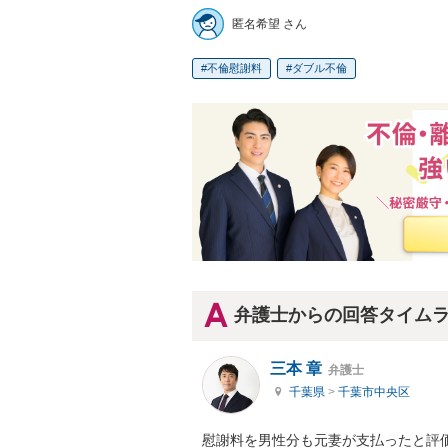
匿名希望 さん
不倫慰謝料
ダブル不倫
弁護士からの回答タイム
三本 章
弁護士
千葉県
>
千葉市中央区
慰謝料を男性分も元妻が支払ったと評価