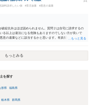
#慰謝料請求したい側
#育児放棄
#悪意の遺棄
合破綻抗弁はほぼ認められません。質問２は自宅に請求するの
いる以上は違法になる危険もありますのでしない方が良いで
悪意の遺棄などに該当するかと思います。有責配偶者ですので
れても法的に成立しません。質問５は認知すると養育費支払
的に可能ですが法律で強制することはできません。質問６は可
ハメ撮り）、第三者撮影の腕組み写真、夫の自白録音まである
もっとみる
てください。
士を探す
山形県
福島県
栃木県
群馬県