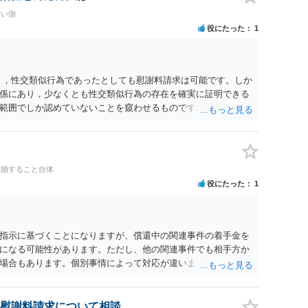
たい側
役にたった
1
く，性交類似行為であったとしても慰謝料請求は可能です。しか
係にあり，少なくとも性交類似行為の存在を確実に証明できる
範囲でしか認めていないことを窺わせるものです。）。ですか
ます。 ただ．慰謝料額については，婚姻破綻に至っていないと
しれません。 ②夫との今後のことを考えて書いてもらうか否か
拠以上のことを証明（証明力を強めることも含む）できるので
方でもよいでしょう。慰謝料請求としては証拠として使えるこ
離婚すること自体
の均衡のように思います。 ③行政書士に委任をしているのであ
役にたった
1
すが，その行政書士との協議になると思います。請求するか，
は性交類似行為は認めているのか，それさえも否定しているの
ると思います。 ④性交類似行為を認めているにもかかわらず支
でも同じだと思います。）への対応ではあまり変わらないよう
指示に基づくことになりますが、償還中の関連事件の着手金を
の交渉でもよいように思いますが，ゼロかどうかの観点であれ
になる可能性があります。ただし、他の関連事件でも相手方か
ます。そうしますと，お近くの弁護士に相談して進めることを
場合もあります。個別事情によって対応が違いますので、法テ
慰謝料請求について相談