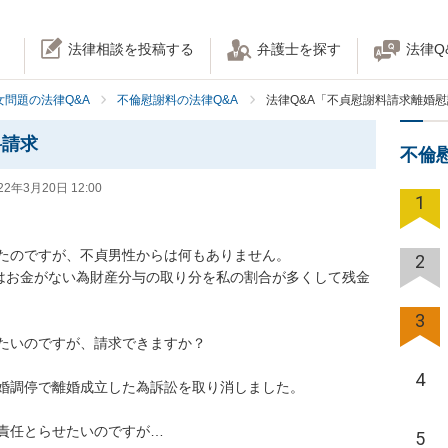
法律相談を投稿する
弁護士を探す
法律Q
女問題の法律Q&A
不倫慰謝料の法律Q&A
法律Q&A「不貞慰謝料請求離婚
料請求
不倫
22年3月20日 12:00
1
たのですが、不貞男性からは何もありません。

2
妻はお金がない為財産分与の取り分を私の割合が多くして残金
3
たいのですが、請求できますか？

4
婚調停で離婚成立した為訴訟を取り消しました。

責任とらせたいのですが…
5