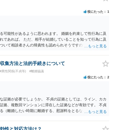
役にたった
1
る可能性があるように思われます。 婚姻を約束して性行為に及
れであれば。 ただ、相手が結婚していることを知って行為に及
ついて相談者さんの帰責性も認められそうですので、あまり慰
 一度、最寄りの弁護士に相談してみてください。
収集方法と法的手続きについて
#異性関係(不貞等)
#離婚協議
役にたった
2
な証拠が必要でしょうか。 不貞の証拠としては、ライン、カカ
証拠、複数回マンションに滞在した証拠などが有効です。 不貞
る（離婚したい時期に離婚する、慰謝料をとるなど）ことがで
、長期間同居を続けると、不貞を許したとの評価につながる場合
、ご参考まで。
効性と対応方法は？