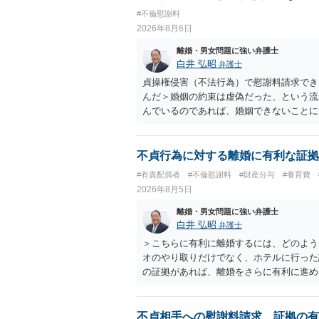
#不倫慰謝料
2026年8月6日
離婚・男女問題に強い弁護士
白井 弘昭
弁護士
貞操権侵害（不法行為）で慰謝料請求でき
んだ＞婚姻の約束は虚偽だった、という流
んでいるのであれば、婚姻できないことに
謝料は高額にならないように思われます。
不貞行為に対する離婚に有利な証拠
#有責配偶者
#不倫慰謝料
#財産分与
#養育費
2026年8月5日
離婚・男女問題に強い弁護士
白井 弘昭
弁護士
＞こちらに有利に離婚するには、どのよう
オのやり取りだけでなく、ホテルに行った
の証拠があれば、離婚をさらに有利に進め
きると思われます。 ただし、不貞発覚後
がありますので、ご注意ください。 以上
不貞相手への慰謝料請求、証拠の有