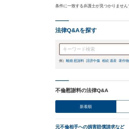
条件に一致する弁護士が見つかりません
法律Q&Aを探す
例）
離婚 慰謝料
誹謗中傷
相続 遺産
著作物
不倫慰謝料の法律Q&A
新着順
元不倫相手への損害賠償請求など