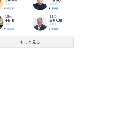
大橋 卓生
三村 勇人
弁護士
弁護士
東京都
東京都
10
11
位
位
小杉 和
白井 弘昭
弁護士
弁護士
京都府
愛知県
もっと見る