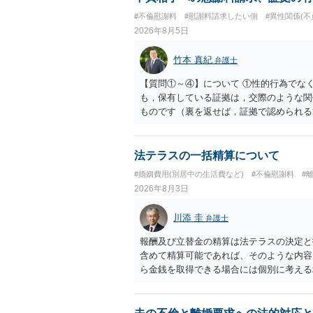
#不倫慰謝料
#慰謝料請求したい側
#異性関係(不
2026年8月5日
竹本 真紀
弁護士
【質問①～④】について ①性的行為でな
も，保有している証拠は，交際のような関
ものです（裏を返せば，証拠で認められる
ら，慰謝料請求を進めることでよいと思い
して，この点を考慮されることになるかも
を検討するのがよいと思います。今ある証
法テラスの一括精算について
あれば，前向きに検討を進めるという考え
#婚姻費用(別居中の生活費など)
#不倫慰謝料
#
とが前提であり，その価値と夫との関係と
2026年8月3日
れば，どのような内容の委任なのか不明で
訴訟にするか，その点の見極めや，相手方
川添 圭
弁護士
かによって，考え方・進め方は変わってく
払を拒否するのであれば，本人（行政書士
報酬及び立替金の精算は法テラスの決定と
に思います。減額で折り合えるなら本人様
含めて精算可能であれば、そのような内容
ば，訴訟に進むしかなくなるようにも思い
ら金銭を取得できる場合には個別に考える
検討した方がよいようにも思います。
ラスへお尋ねいただいた方が確実です。