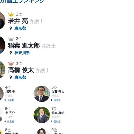
の弁護士ランキング
1
位
若井 亮
弁護士
東京都
2
位
稲葉 進太郎
弁護士
神奈川県
3
位
髙橋 俊太
弁護士
東京都
4
5
位
位
川添 圭
加藤 善大
弁護士
弁護士
大阪府
埼玉県
6
7
位
位
泉 亮介
竹本 真紀
弁護士
弁護士
東京都
愛知県
8
9
位
位