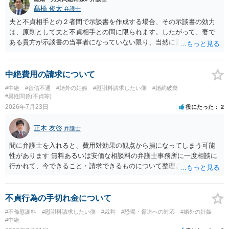
髙橋 俊太
弁護士
夫と不貞相手との２者間で示談書を作成する場合、その示談書の効力
は、原則として夫と不貞相手との間に限られます。したがって、妻で
ある貴方が示談書の当事者になっていない限り、当然に貴方の不貞慰
謝料請求権が消滅するわけではありません。もっとも、後日の争いを
避けるためには、示談書の中に「本示談は夫と不貞相手との間の清算
に限るものであり、妻の不貞相手に対する慰謝料請求権を放棄・制限
中絶費用の請求について
するものではない」旨を明記しておく方が安全です。また、清算条項
#中絶
#音信不通
#婚外の妊娠
#慰謝料請求したい側
#婚約破棄
を入れる場合にも、「夫と不貞相手との間に限る」と対象を明確にす
#異性関係(不貞等)
べきです。 他方、不貞相手が夫から示談金を受け取る場合、その名目
2026年7月23日
役にたった
2
や内容によっては、後に貴方が不貞相手へ慰謝料請求する際、不貞相
手側から「すでに夫との間で一定の清算がされている」「夫側から支
正木 友啓
弁護士
払を受けた」などと（その当否は別として）反論等されてこじれてし
まう可能性があります。そのため、示談金の趣旨、清算対象、妻の請
間に弁護士を入れると、費用対効果の観点から損になってしまう可能
求権への影響を明確にしておくことが重要です。示談金１８０万円の
性があります 無料あるいは安価な相談料の弁護士事務所に一度相談に
妥当性については、中絶、精神的苦痛、通院・治療の有無、診断内
行かれて、今できること・請求できるものについて整理されるのがよ
容、夫の説明内容、妊娠・中絶に至る経緯等によって変わります。中
いかと思います
絶について双方同意があったとしても、身体的・精神的負担が考慮さ
れることはありますが、夫が当初から離婚できないと伝えていた事情
不貞行為の手切れ金について
があるなら、結婚期待を理由とする損害については争い得る部分もあ
#不倫慰謝料
#慰謝料請求したい側
#裁判
#恐喝・脅迫への対応
#婚外の妊娠
ります。 なお、貴方から不貞相手へ請求する慰謝料額は、夫が不貞相
#中絶
手に支払う示談金額だけで決まるものではありません。不貞期間、回