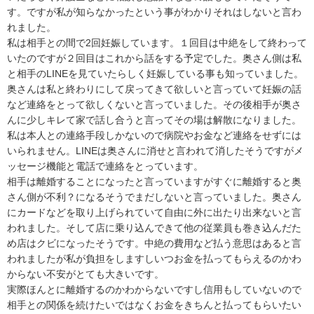
す。ですが私が知らなかったという事がわかりそれはしないと言わ
れました。

私は相手との間で2回妊娠しています。１回目は中絶をして終わって
いたのですが２回目はこれから話をする予定でした。奥さん側は私
と相手のLINEを見ていたらしく妊娠している事も知っていました。

奥さんは私と終わりにして戻ってきて欲しいと言っていて妊娠の話
など連絡をとって欲しくないと言っていました。その後相手が奥さ
んに少しキレて家で話し合うと言ってその場は解散になりました。

私は本人との連絡手段しかないので病院やお金など連絡をせずには
いられません。LINEは奥さんに消せと言われて消したそうですがメ
ッセージ機能と電話で連絡をとっています。

相手は離婚することになったと言っていますがすぐに離婚すると奥
さん側が不利？になるそうでまだしないと言っていました。奥さん
にカードなどを取り上げられていて自由に外に出たり出来ないと言
われました。そして店に乗り込んできて他の従業員も巻き込んだた
め店はクビになったそうです。中絶の費用など払う意思はあると言
われましたが私が負担をしますしいつお金を払ってもらえるのかわ
からない不安がとても大きいです。

実際ほんとに離婚するのかわからないですし信用もしていないので
相手との関係を続けたいではなくお金をきちんと払ってもらいたい