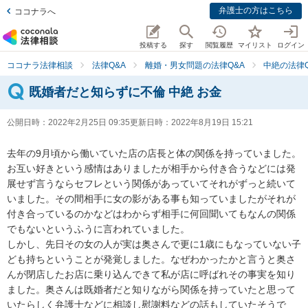
弁護士の方はこちら
ココナラへ
投稿する
探す
閲覧履歴
マイリスト
ログイン
ココナラ法律相談
法律Q&A
離婚・男女問題の法律Q&A
中絶の法律Q
既婚者だと知らずに不倫 中絶 お金
公開日時：
2022年2月25日 09:35
更新日時：
2022年8月19日 15:21
去年の9月頃から働いていた店の店長と体の関係を持っていました。
お互い好きという感情はありましたが相手から付き合うなどには発
展せず言うならセフレという関係があっていてそれがずっと続いて
いました。その間相手に女の影がある事も知っていましたがそれが
付き合っているのかなどはわからず相手に何回聞いてもなんの関係
でもないというふうに言われていました。

しかし、先日その女の人が実は奥さんで更に1歳にもなっていない子
ども持ちということが発覚しました。なぜわかったかと言うと奥さ
んが閉店したお店に乗り込んできて私が店に呼ばれその事実を知り
ました。奥さんは既婚者だと知りながら関係を持っていたと思って
いたらしく弁護士などに相談し慰謝料などの話もしていたそうで