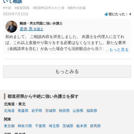
いて相談
#中絶
#親族関係
#慰謝料請求された側
#婚外の妊娠
2026年7月10日
役にたった
4
離婚・男女問題に強い弁護士
若井 亮
弁護士
初めまして。 ご相談内容を拝見しました。 弁護士を代理人に立てれ
ば、これ以上直接やり取りをする必要はなくなりますし、新たな要求
（金銭請求を含む）があった場合でも法的観点から当方に支払うべき
義務があるのかを精査し、回答することができます。 代理人を立てな
いのであれば、基本的にはご自身で対応していくことになります。 こ
れ以上の要求を回避するためには、合意内容を書面しておくことで
もっとみる
す。 特に重要な点としては、合意事項以外には貸し借りが無いことを
確認する条項（清算条項）をきちんと盛り込んでおくことです。 お金
を払うにしても、紛争が蒸し返されないよう、合意書を作成して取り
交わすようにしてください。
都道府県から中絶に強い弁護士を探す
北海道・東北
北海道
青森県
岩手県
宮城県
秋田県
山形県
福島県
関東
東京都
神奈川県
千葉県
埼玉県
茨城県
栃木県
群馬県