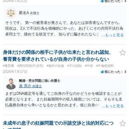
2026年7月21日
役にたった
3
数、婚姻期間、夫婦関係への影響、離婚・別居の有無、相手方の認識
等によって判断されます。 今後の状況等に応じて、弁護士への個別相
匿名A
弁護士
談も検討なさった方がよいでしょう。
そうです。 第一の被害者が奥さんで、あなたは加害者なんですから。
現在は、2人で不法行為を積極的にやった、あげくにその共同不法行為
者同士で、揉めてる状況です。 知らずに騙されたならともか
く・・・。 それでも経緯を考えれば多少は、その男よりは同情できる
というだけですから。
身体だけの関係の相手に子供が出来たと言われ認知、
養育費を要求されているが自身の子供か分からない
#養育費
#異性関係(不貞等)
#婚外の妊娠
#子の認知
#中絶
#不倫慰謝料
2026年7月17日
役にたった
3
離婚・男女問題に強い弁護士
泉 亮介
弁護士
まずはDNA鑑定等を通してご自身の子なのかどうかを確認することが
必要となります。 また妊娠期間中の収入補償については、そもそも支
払義務自体から争いとなるかと思われます。仮に自身の子であったと
して、そのことから当然に補償義務が発生するものではありません。
相手に弁護士がついているということであれば、依頼をするかしない
かは別として一度ご自身も個別に弁護士に相談をされたほうが良いで
未成年の息子の妊娠問題での示談交渉と法的対応につ
しょう。