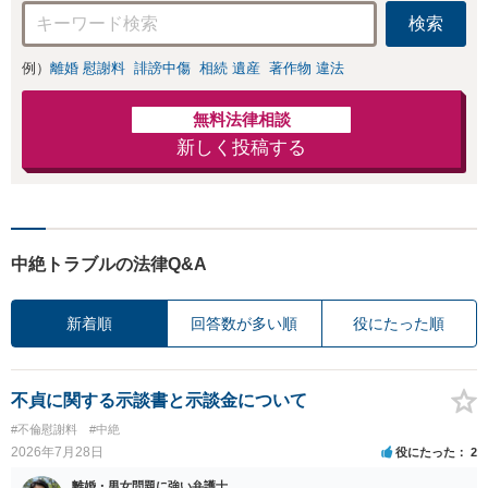
検索
例）
離婚 慰謝料
誹謗中傷
相続 遺産
著作物 違法
無料法律相談
新しく投稿する
中絶トラブルの法律Q&A
新着順
回答数が多い順
役にたった順
不貞に関する示談書と示談金について
#不倫慰謝料
#中絶
2026年7月28日
役にたった
2
離婚・男女問題に強い弁護士