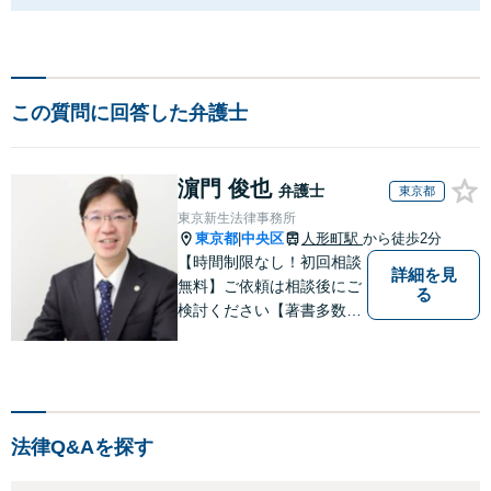
この質問に回答した弁護士
濵門 俊也
弁護士
東京都
東京新生法律事務所
東京都
中央区
人形町駅
から徒歩2分
|
【時間制限なし！初回相談
詳細を見
無料】ご依頼は相談後にご
る
検討ください【著書多数】
【離婚の解決実績300件以
上】心のケアもしながら全
力でサポートします【相続
問題】複雑な遺産分割・相
続放棄・遺留分なども、基
法律Q&Aを探す
本からわかりやすくご説明
します【人形町駅2分】