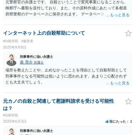
元警察官の弁護士です。 自殺ということで変死事案になることから、
検察庁へ書類を送付しており、また、その資料作成にあたって各都道
府県警察のデータベースに保存されます。 データベースの保管期限は
まちまちかと思いますが、実は自殺ではなく殺人などのケースにも備
えるために、数十年単位で保存していると思います。 ご参考になれば
幸いです。
インターネット上の自殺幇助について
#自殺幇助
#被害者
2025年9月8日
刑事事件に強い弁護士
泉 亮介
弁護士
場所を教えたことや、止めなかったことを理由として自殺幇助として
刑事事件となる可能性は低いように思われます。あまりご心配されず
とも大丈夫でしょう。
元カノの自殺と関連して慰謝料請求を受ける可能性
は？
#自殺幇助
2025年6月3日
役にたった
1
刑事事件に強い弁護士