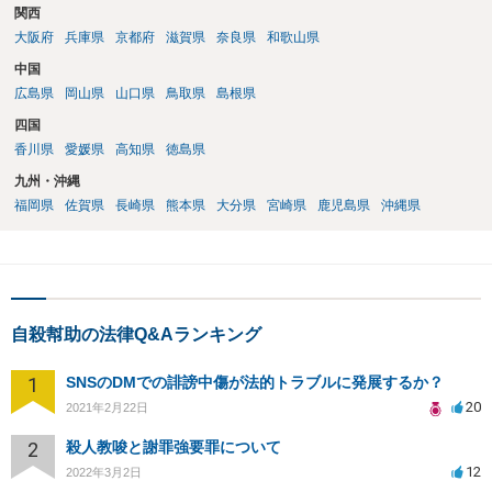
関西
大阪府
兵庫県
京都府
滋賀県
奈良県
和歌山県
中国
広島県
岡山県
山口県
鳥取県
島根県
四国
香川県
愛媛県
高知県
徳島県
九州・沖縄
福岡県
佐賀県
長崎県
熊本県
大分県
宮崎県
鹿児島県
沖縄県
自殺幇助の法律Q&Aランキング
1
SNSのDMでの誹謗中傷が法的トラブルに発展するか？
20
2021年2月22日
2
殺人教唆と謝罪強要罪について
12
2022年3月2日