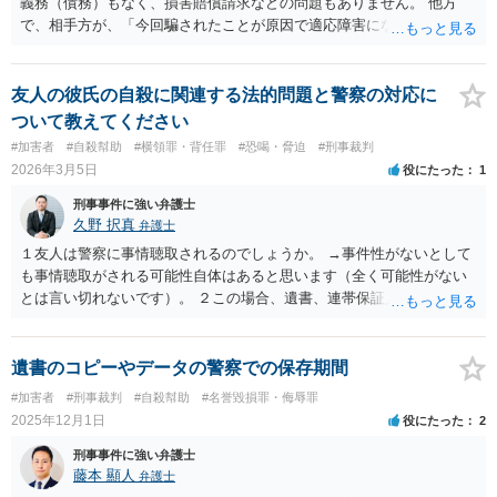
義務（債務）もなく、損害賠償請求などの問題もありません。 他方
で、相手方が、「今回騙されたことが原因で適応障害になり働けなく
なった」「あなたのせいで辛いので殺してほしい」と述べたのは、少
なくとも「脅迫罪」であり、場合によっては「結婚しないのであれ
ば、私を殺せ」という「強要罪」にあたりうる行為の可能性もありま
友人の彼氏の自殺に関連する法的問題と警察の対応に
す。 いい大人が親を連れて（親もついてくる）複数回（執拗に）来訪
ついて教えてください
したりと異常な側面もありますので、至急、警察にストーカー事案と
#加害者
#自殺幇助
#横領罪・背任罪
#恐喝・脅迫
#刑事裁判
して相談すべきと思われます。
2026年3月5日
役にたった
1
刑事事件に強い弁護士
久野 択真
弁護士
１友人は警察に事情聴取されるのでしょうか。 →事件性がないとして
も事情聴取がされる可能性自体はあると思います（全く可能性がない
とは言い切れないです）。 ２この場合、遺書、連帯保証人の書類、借
用書、通帳は警察でコピーもしくはデータ化されるのでしょうか。 →
警察の方で資料としてコピー等はするのでは無いかなと思います。 ３
データ化されるなら通帳は１ページずつコピーをとられるのでしょう
遺書のコピーやデータの警察での保存期間
か。 →警察次第ですが、全ページがコピーされる可能性はあると思い
#加害者
#刑事裁判
#自殺幇助
#名誉毀損罪・侮辱罪
ます。 以上ご参考までに。
2025年12月1日
役にたった
2
刑事事件に強い弁護士
藤本 顯人
弁護士