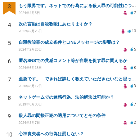
3
もう限界です。ネットでの行為による殺人罪の可能性についての質問
7
2024年4月5日
4
次の言動は自殺教唆にあたりますか？
10
2022年2月25日
5
自殺教唆罪の成立条件とLINEメッセージの影響は？
5
2024年2月26日
6
匿名SNSでの共感コメント等が自殺を促す罪に問えるか
3
2024年6月18日
7
至急です。 できれば詳しく教えていただきたいなと思っております。
3
2020年8月12日
8
ネットゲームでの迷惑行為、法的解決は可能か？
7
2019年8月30日
9
殺人罪の間接正犯の適用についてとその条件
2
2024年3月7日
10
心神喪失者への行為は罰しない？