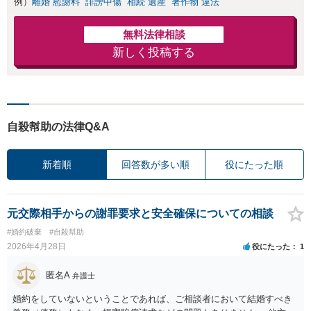
例）
離婚 慰謝料
誹謗中傷
相続 遺産
著作物 違法
無料法律相談
新しく投稿する
自殺幇助の法律Q&A
新着順
回答数が多い順
役にたった順
元交際相手からの謝罪要求と安全確保についての相談
#婚約破棄
#自殺幇助
2026年4月28日
役にたった
1
匿名A
弁護士
婚約をしていないということであれば、ご相談者において結婚すべき