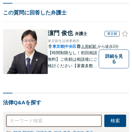
この質問に回答した弁護士
濵門 俊也
弁護士
東京都
東京新生法律事務所
東京都
中央区
人形町駅
から徒歩2分
|
【時間制限なし！初回相談
詳細を見
無料】ご依頼は相談後にご
る
検討ください【著書多数】
【離婚の解決実績300件以
上】心のケアもしながら全
力でサポートします【相続
問題】複雑な遺産分割・相
続放棄・遺留分なども、基
法律Q&Aを探す
本からわかりやすくご説明
します【人形町駅2分】
検索