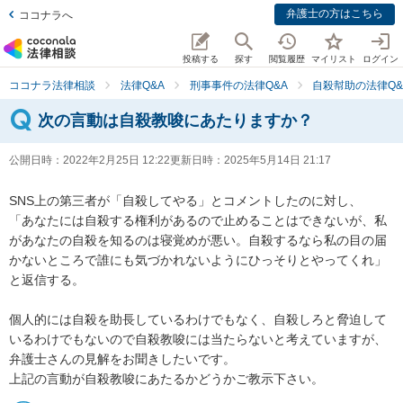
弁護士の方はこちら
ココナラへ
投稿する
探す
閲覧履歴
マイリスト
ログイン
ココナラ法律相談
法律Q&A
刑事事件の法律Q&A
自殺幇助の法律Q&
次の言動は自殺教唆にあたりますか？
公開日時：
2022年2月25日 12:22
更新日時：
2025年5月14日 21:17
SNS上の第三者が「自殺してやる」とコメントしたのに対し、

「あなたには自殺する権利があるので止めることはできないが、私
があなたの自殺を知るのは寝覚めが悪い。自殺するなら私の目の届
かないところで誰にも気づかれないようにひっそりとやってくれ」

と返信する。

個人的には自殺を助長しているわけでもなく、自殺しろと脅迫して
いるわけでもないので自殺教唆には当たらないと考えていますが、
弁護士さんの見解をお聞きしたいです。

上記の言動が自殺教唆にあたるかどうかご教示下さい。