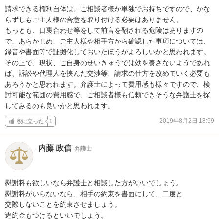
請求できる権利自体は、ご相談者様が単独でお持ちですので、かな
らずしもご主人様の合意を取り付ける必要はありません。

もっとも、口裏合わせ等をして前言を翻される危険はありますの
で、あらかじめ、ご主人様や相手方から確認した事項については、
録音や書面等で証拠化しておいたほうがよろしいかと思われます。

その上で、現状、ご自身のせいきゅうでは効を奏さないようであれ
ば、訴訟や代理人を挟んだ交渉等、請求の仕方を改めていく必要も
あろうかと思われます。弁護士によって費用感も様々ですので、検
討可能な範囲の費用感で、ご相談者様も信頼できそうな弁護士を探
してみるのも良いかと思われます。
2019年8月2日 18:59
役に立った
1
内藤 政信
弁護士
慰謝料も欲しいなら弁護士と相談した方がいいでしょう。

慰謝料がいらないなら、相手の約束を書面にして、二度と

交際しないことを約束させましょう。

違約金もつけるといいでしょう。