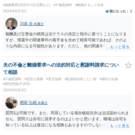
いとして，この点を考慮されることになるかもしれません。 ②夫との
#婚姻費用(別居中の生活費など)
#不倫慰謝料
#離婚すること自体
今後のことを考えて書いてもらうか否かを検討するのがよいと思いま
2026年8月3日
役にたった
1
す。今ある証拠以上のことを証明（証明力を強めることも含む）でき
るのであれば，前向きに検討を進めるという考え方でもよいでしょ
川添 圭
弁護士
う。慰謝料請求としては証拠として使えることが前提であり，その価
値と夫との関係との均衡のように思います。 ③行政書士に委任をして
報酬及び立替金の精算は法テラスの決定と指示に基づくことになりま
いるのであれば，どのような内容の委任なのか不明ですが，その行政
すが、償還中の関連事件の着手金を含めて精算可能であれば、そのよ
書士との協議になると思います。請求するか，訴訟にするか，その点
うな内容になる可能性があります。ただし、他の関連事件でも相手方
の見極めや，相手方は性交類似行為は認めているのか，それさえも否
から金銭を取得できる場合には個別に考える場合もあります。個別事
定しているのかによって，考え方・進め方は変わってくると思いま
情によって対応が違いますので、法テラスへお尋ねいただいた方が確
す。 ④性交類似行為を認めているにもかかわらず支払を拒否するので
実です。
夫の不倫と離婚要求への法的対応と慰謝料請求につい
あれば，本人（行政書士でも同じだと思います。）への対応ではあま
て相談
り変わらないように思います。減額で折り合えるなら本人様の交渉で
#不倫慰謝料
#悪意の遺棄
#育児放棄
#慰謝料請求したい側
#婚外の妊娠
もよいように思いますが，ゼロかどうかの観点であれば，訴訟に進む
#異性関係(不貞等)
しかなくなるようにも思います。そうしますと，お近くの弁護士に相
2026年8月2日
談して進めることを検討した方がよいようにも思います。
肥田 弘昭
弁護士
質問1は可能です。また、同居している場合破綻抗弁はほぼ認められま
せん。質問２は自宅に請求するのはよいかと思います。職場は自宅を
知っている以上は違法になる危険もありますのでしない方が良いで
す。質問３は可能かと思います。質問４は悪意の遺棄などに該当する