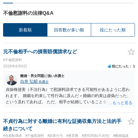
不倫慰謝料の法律Q&A
新着順
回答数が多い順
役にたった順
元不倫相手への損害賠償請求など
#不倫慰謝料
2026年8月6日
役にたった
1
離婚・男女問題に強い弁護士
白井 弘昭
弁護士
貞操権侵害（不法行為）で慰謝料請求できる可能性があるように思わ
れます。 婚姻を約束して性行為に及んだ＞婚姻の約束は虚偽だった、
という流れであれば。 ただ、相手が結婚していることを知って行為に
及んでいるのであれば、婚姻できないことについて相談者さんの帰責
性も認められそうですので、あまり慰謝料は高額にならないように思
われます。 一度、最寄りの弁護士に相談してみてください。
不貞行為に対する離婚に有利な証拠収集方法と法的手
続きについて
#有責配偶者
#不倫慰謝料
#財産分与
#養育費
#異性関係(不貞等)
#離婚協議