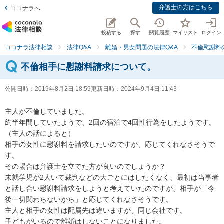
弁護士の方はこちら
ココナラへ
投稿する
探す
閲覧履歴
マイリスト
ログイン
ココナラ法律相談
法律Q&A
離婚・男女問題の法律Q&A
不倫慰謝料
不倫相手に慰謝料請求について。
公開日時：
2019年8月2日 18:59
更新日時：
2024年9月4日 11:43
主人が不倫していました。

約半年間していたようで、2回の宿泊で4回性行為をしたようです。
（主人の話によると）

相手の女性に慰謝料を請求したいのですが、応じてくれなさそうで
す。

その場合は弁護士を立てた方が良いのでしょうか？

未就学児が2人いて裁判などの大ごとにはしたくなく、最初は当事者
と話し合い慰謝料請求をしようと考えていたのですが、相手が「今
後一切関わらないから」と応じてくれなさそうです。

主人と相手の女性は配属先は違いますが、同じ会社です。

子どもがいるので離婚はしないことになりました。
