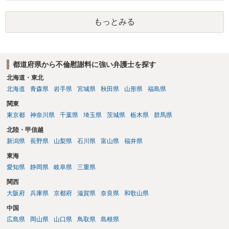
かと思います。有責配偶者ですので相手方からの離婚は拒否しても仮
に訴訟されても法的に成立しません。質問５は認知すると養育費支払
もっとみる
い、相続権が発生します。合意があれば法的に可能ですが法律で強制
することはできません。質問６は可能です。質問７は不貞行為の写真
データ（ハメ撮り）、第三者撮影の腕組み写真、夫の自白録音まであ
るのであれば十分かと思います。ご参考にしてください。
都道府県から不倫慰謝料に強い弁護士を探す
北海道・東北
北海道
青森県
岩手県
宮城県
秋田県
山形県
福島県
関東
東京都
神奈川県
千葉県
埼玉県
茨城県
栃木県
群馬県
北陸・甲信越
新潟県
長野県
山梨県
石川県
富山県
福井県
東海
愛知県
静岡県
岐阜県
三重県
関西
大阪府
兵庫県
京都府
滋賀県
奈良県
和歌山県
中国
広島県
岡山県
山口県
鳥取県
島根県