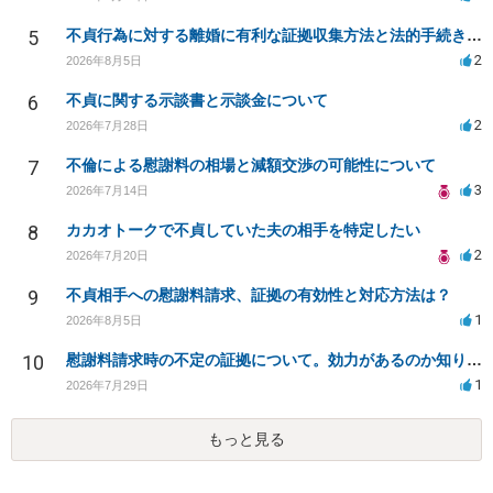
5
不貞行為に対する離婚に有利な証拠収集方法と法的手続きについて
2
2026年8月5日
6
不貞に関する示談書と示談金について
2
2026年7月28日
7
不倫による慰謝料の相場と減額交渉の可能性について
3
2026年7月14日
8
カカオトークで不貞していた夫の相手を特定したい
2
2026年7月20日
9
不貞相手への慰謝料請求、証拠の有効性と対応方法は？
1
2026年8月5日
10
慰謝料請求時の不定の証拠について。効力があるのか知りたい。
1
2026年7月29日
もっと見る