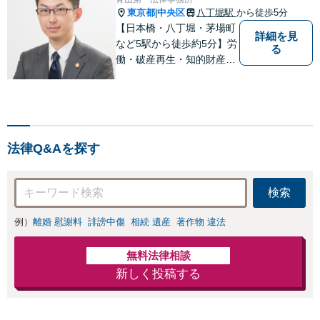
東京都
中央区
八丁堀駅
から徒歩5分
|
【日本橋・八丁堀・茅場町
詳細を見
など5駅から徒歩約5分】労
る
働・破産再生・知的財産（I
T）など、専門的な案件の
取扱い多数。 Zoom、chat
work、Teams、Skype等で
のビデオ相談にも柔軟に対
応可能。
法律Q&Aを探す
検索
例）
離婚 慰謝料
誹謗中傷
相続 遺産
著作物 違法
無料法律相談
新しく投稿する