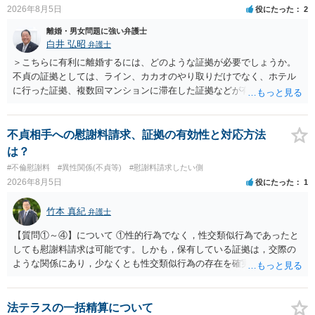
2026年8月5日
役にたった
2
離婚・男女問題に強い弁護士
白井 弘昭
弁護士
＞こちらに有利に離婚するには、どのような証拠が必要でしょうか。
不貞の証拠としては、ライン、カカオのやり取りだけでなく、ホテル
に行った証拠、複数回マンションに滞在した証拠などが有効です。 不
貞の証拠があれば、離婚をさらに有利に進める（離婚したい時期に離
婚する、慰謝料をとるなど）ことができると思われます。 ただし、不
貞発覚後、長期間同居を続けると、不貞を許したとの評価につながる
不貞相手への慰謝料請求、証拠の有効性と対応方法
場合がありますので、ご注意ください。 以上、ご参考まで。
は？
#不倫慰謝料
#異性関係(不貞等)
#慰謝料請求したい側
2026年8月5日
役にたった
1
竹本 真紀
弁護士
【質問①～④】について ①性的行為でなく，性交類似行為であったと
しても慰謝料請求は可能です。しかも，保有している証拠は，交際の
ような関係にあり，少なくとも性交類似行為の存在を確実に証明でき
るものです（裏を返せば，証拠で認められる範囲でしか認めていない
ことを窺わせるものです。）。ですから，慰謝料請求を進めることで
よいと思います。 ただ．慰謝料額については，婚姻破綻に至っていな
法テラスの一括精算について