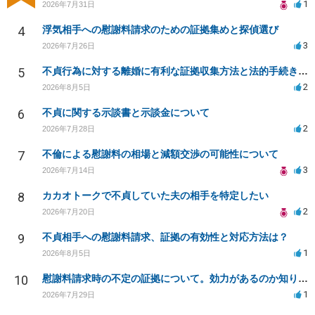
1
2026年7月31日
4
浮気相手への慰謝料請求のための証拠集めと探偵選び
3
2026年7月26日
5
不貞行為に対する離婚に有利な証拠収集方法と法的手続きについて
2
2026年8月5日
6
不貞に関する示談書と示談金について
2
2026年7月28日
7
不倫による慰謝料の相場と減額交渉の可能性について
3
2026年7月14日
8
カカオトークで不貞していた夫の相手を特定したい
2
2026年7月20日
9
不貞相手への慰謝料請求、証拠の有効性と対応方法は？
1
2026年8月5日
10
慰謝料請求時の不定の証拠について。効力があるのか知りたい。
1
2026年7月29日