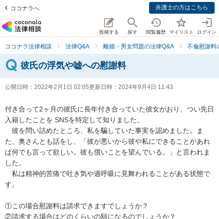
弁護士の方はこちら
ココナラへ
投稿する
探す
閲覧履歴
マイリスト
ログイン
ココナラ法律相談
法律Q&A
離婚・男女問題の法律Q&A
不倫慰謝料
彼氏の浮気や嘘への慰謝料
公開日時：
2022年2月1日 02:05
更新日時：
2024年9月4日 11:43
付き合って2ヶ月の彼氏に長年付き合っていた彼女がおり、つい先日
入籍したことを SNSを特定して知りました。

　彼を問い詰めたところ、私を騙していた事実を認めました。ま
た、奥さんとも話をし、「彼が悪いから彼や私にできることがあれ
ば何でも言って欲しい。彼も償いことを望んでいる。」と言われま
した。

　私は精神的苦痛で吐き気や過呼吸に見舞われることがある状態で
す。

①この場合慰謝料は請求できますでしょうか？

②請求する場合はどのくらいの額になるのでしょうか？
