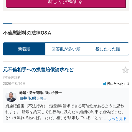
新しく投稿する
不倫慰謝料の法律Q&A
新着順
回答数が多い順
役にたった順
元不倫相手への損害賠償請求など
#不倫慰謝料
2026年8月6日
役にたった
1
離婚・男女問題に強い弁護士
白井 弘昭
弁護士
貞操権侵害（不法行為）で慰謝料請求できる可能性があるように思わ
れます。 婚姻を約束して性行為に及んだ＞婚姻の約束は虚偽だった、
という流れであれば。 ただ、相手が結婚していることを知って行為に
及んでいるのであれば、婚姻できないことについて相談者さんの帰責
性も認められそうですので、あまり慰謝料は高額にならないように思