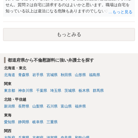
せん。質問２は自宅に請求するのはよいかと思います。職場は自宅を
知っている以上は違法になる危険もありますのでしない方が良いで
す。質問３は可能かと思います。質問４は悪意の遺棄などに該当する
かと思います。有責配偶者ですので相手方からの離婚は拒否しても仮
に訴訟されても法的に成立しません。質問５は認知すると養育費支払
もっとみる
い、相続権が発生します。合意があれば法的に可能ですが法律で強制
することはできません。質問６は可能です。質問７は不貞行為の写真
データ（ハメ撮り）、第三者撮影の腕組み写真、夫の自白録音まであ
るのであれば十分かと思います。ご参考にしてください。
都道府県から不倫慰謝料に強い弁護士を探す
北海道・東北
北海道
青森県
岩手県
宮城県
秋田県
山形県
福島県
関東
東京都
神奈川県
千葉県
埼玉県
茨城県
栃木県
群馬県
北陸・甲信越
新潟県
長野県
山梨県
石川県
富山県
福井県
東海
愛知県
静岡県
岐阜県
三重県
関西
大阪府
兵庫県
京都府
滋賀県
奈良県
和歌山県