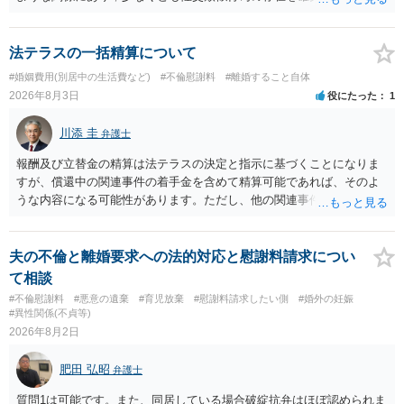
るものです（裏を返せば，証拠で認められる範囲でしか認めていない
ことを窺わせるものです。）。ですから，慰謝料請求を進めることで
よいと思います。 ただ．慰謝料額については，婚姻破綻に至っていな
法テラスの一括精算について
いとして，この点を考慮されることになるかもしれません。 ②夫との
#婚姻費用(別居中の生活費など)
#不倫慰謝料
#離婚すること自体
今後のことを考えて書いてもらうか否かを検討するのがよいと思いま
2026年8月3日
役にたった
1
す。今ある証拠以上のことを証明（証明力を強めることも含む）でき
るのであれば，前向きに検討を進めるという考え方でもよいでしょ
川添 圭
弁護士
う。慰謝料請求としては証拠として使えることが前提であり，その価
値と夫との関係との均衡のように思います。 ③行政書士に委任をして
報酬及び立替金の精算は法テラスの決定と指示に基づくことになりま
いるのであれば，どのような内容の委任なのか不明ですが，その行政
すが、償還中の関連事件の着手金を含めて精算可能であれば、そのよ
書士との協議になると思います。請求するか，訴訟にするか，その点
うな内容になる可能性があります。ただし、他の関連事件でも相手方
の見極めや，相手方は性交類似行為は認めているのか，それさえも否
から金銭を取得できる場合には個別に考える場合もあります。個別事
定しているのかによって，考え方・進め方は変わってくると思いま
情によって対応が違いますので、法テラスへお尋ねいただいた方が確
す。 ④性交類似行為を認めているにもかかわらず支払を拒否するので
実です。
夫の不倫と離婚要求への法的対応と慰謝料請求につい
あれば，本人（行政書士でも同じだと思います。）への対応ではあま
て相談
り変わらないように思います。減額で折り合えるなら本人様の交渉で
#不倫慰謝料
#悪意の遺棄
#育児放棄
#慰謝料請求したい側
#婚外の妊娠
もよいように思いますが，ゼロかどうかの観点であれば，訴訟に進む
#異性関係(不貞等)
しかなくなるようにも思います。そうしますと，お近くの弁護士に相
2026年8月2日
談して進めることを検討した方がよいようにも思います。
肥田 弘昭
弁護士
質問1は可能です。また、同居している場合破綻抗弁はほぼ認められま