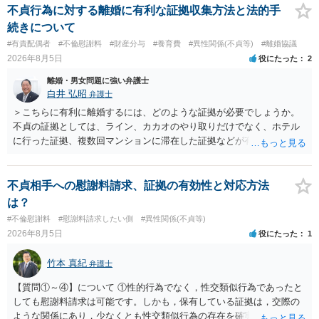
われます。 一度、最寄りの弁護士に相談してみてください。
不貞行為に対する離婚に有利な証拠収集方法と法的手
続きについて
#有責配偶者
#不倫慰謝料
#財産分与
#養育費
#異性関係(不貞等)
#離婚協議
2026年8月5日
役にたった
2
離婚・男女問題に強い弁護士
白井 弘昭
弁護士
＞こちらに有利に離婚するには、どのような証拠が必要でしょうか。
不貞の証拠としては、ライン、カカオのやり取りだけでなく、ホテル
に行った証拠、複数回マンションに滞在した証拠などが有効です。 不
貞の証拠があれば、離婚をさらに有利に進める（離婚したい時期に離
婚する、慰謝料をとるなど）ことができると思われます。 ただし、不
貞発覚後、長期間同居を続けると、不貞を許したとの評価につながる
不貞相手への慰謝料請求、証拠の有効性と対応方法
場合がありますので、ご注意ください。 以上、ご参考まで。
は？
#不倫慰謝料
#慰謝料請求したい側
#異性関係(不貞等)
2026年8月5日
役にたった
1
竹本 真紀
弁護士
【質問①～④】について ①性的行為でなく，性交類似行為であったと
しても慰謝料請求は可能です。しかも，保有している証拠は，交際の
ような関係にあり，少なくとも性交類似行為の存在を確実に証明でき