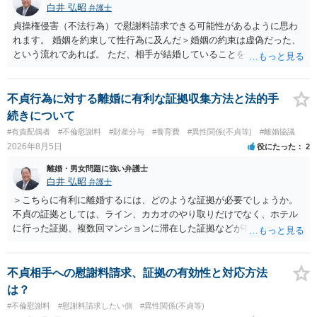
白井 弘昭
弁護士
貞操権侵害（不法行為）で慰謝料請求できる可能性があるように思わ
れます。 婚姻を約束して性行為に及んだ＞婚姻の約束は虚偽だった、
という流れであれば。 ただ、相手が結婚していることを知って行為に
及んでいるのであれば、婚姻できないことについて相談者さんの帰責
性も認められそうですので、あまり慰謝料は高額にならないように思
われます。 一度、最寄りの弁護士に相談してみてください。
不貞行為に対する離婚に有利な証拠収集方法と法的手
続きについて
#有責配偶者
#不倫慰謝料
#財産分与
#養育費
#異性関係(不貞等)
#離婚協議
2026年8月5日
役にたった
2
離婚・男女問題に強い弁護士
白井 弘昭
弁護士
＞こちらに有利に離婚するには、どのような証拠が必要でしょうか。
不貞の証拠としては、ライン、カカオのやり取りだけでなく、ホテル
に行った証拠、複数回マンションに滞在した証拠などが有効です。 不
貞の証拠があれば、離婚をさらに有利に進める（離婚したい時期に離
婚する、慰謝料をとるなど）ことができると思われます。 ただし、不
貞発覚後、長期間同居を続けると、不貞を許したとの評価につながる
不貞相手への慰謝料請求、証拠の有効性と対応方法
場合がありますので、ご注意ください。 以上、ご参考まで。
は？
#不倫慰謝料
#慰謝料請求したい側
#異性関係(不貞等)