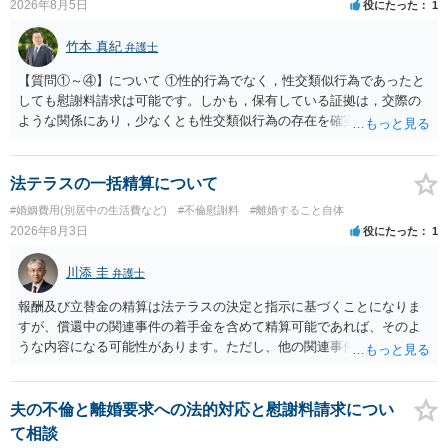
2026年8月5日
役にたった
1
竹本 真紀
弁護士
【質問①～④】について ①性的行為でなく，性交類似行為であったと
しても慰謝料請求は可能です。しかも，保有している証拠は，交際の
ような関係にあり，少なくとも性交類似行為の存在を確実に証明でき
るものです（裏を返せば，証拠で認められる範囲でしか認めていない
ことを窺わせるものです。）。ですから，慰謝料請求を進めることで
よいと思います。 ただ．慰謝料額については，婚姻破綻に至っていな
法テラスの一括精算について
いとして，この点を考慮されることになるかもしれません。 ②夫との
#婚姻費用(別居中の生活費など)
#不倫慰謝料
#離婚すること自体
今後のことを考えて書いてもらうか否かを検討するのがよいと思いま
2026年8月3日
役にたった
1
す。今ある証拠以上のことを証明（証明力を強めることも含む）でき
るのであれば，前向きに検討を進めるという考え方でもよいでしょ
川添 圭
弁護士
う。慰謝料請求としては証拠として使えることが前提であり，その価
値と夫との関係との均衡のように思います。 ③行政書士に委任をして
報酬及び立替金の精算は法テラスの決定と指示に基づくことになりま
いるのであれば，どのような内容の委任なのか不明ですが，その行政
すが、償還中の関連事件の着手金を含めて精算可能であれば、そのよ
書士との協議になると思います。請求するか，訴訟にするか，その点
うな内容になる可能性があります。ただし、他の関連事件でも相手方
の見極めや，相手方は性交類似行為は認めているのか，それさえも否
から金銭を取得できる場合には個別に考える場合もあります。個別事
定しているのかによって，考え方・進め方は変わってくると思いま
情によって対応が違いますので、法テラスへお尋ねいただいた方が確
す。 ④性交類似行為を認めているにもかかわらず支払を拒否するので
実です。
夫の不倫と離婚要求への法的対応と慰謝料請求につい
あれば，本人（行政書士でも同じだと思います。）への対応ではあま
て相談
り変わらないように思います。減額で折り合えるなら本人様の交渉で