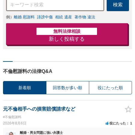
検索
例）
離婚 慰謝料
誹謗中傷
相続 遺産
著作物 違法
無料法律相談
新しく投稿する
不倫慰謝料の法律Q&A
新着順
回答数が多い順
役にたった順
元不倫相手への損害賠償請求など
#不倫慰謝料
2026年8月6日
役にたった
1
離婚・男女問題に強い弁護士