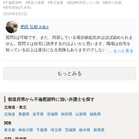
#不倫慰謝料
#悪意の遺棄
#育児放棄
#慰謝料請求したい側
#婚外の妊娠
もよいように思いますが，ゼロかどうかの観点であれば，訴訟に進む
#異性関係(不貞等)
しかなくなるようにも思います。そうしますと，お近くの弁護士に相
2026年8月2日
談して進めることを検討した方がよいようにも思います。
肥田 弘昭
弁護士
質問1は可能です。また、同居している場合破綻抗弁はほぼ認められま
せん。質問２は自宅に請求するのはよいかと思います。職場は自宅を
知っている以上は違法になる危険もありますのでしない方が良いで
す。質問３は可能かと思います。質問４は悪意の遺棄などに該当する
かと思います。有責配偶者ですので相手方からの離婚は拒否しても仮
に訴訟されても法的に成立しません。質問５は認知すると養育費支払
もっとみる
い、相続権が発生します。合意があれば法的に可能ですが法律で強制
することはできません。質問６は可能です。質問７は不貞行為の写真
データ（ハメ撮り）、第三者撮影の腕組み写真、夫の自白録音まであ
るのであれば十分かと思います。ご参考にしてください。
都道府県から不倫慰謝料に強い弁護士を探す
北海道・東北
北海道
青森県
岩手県
宮城県
秋田県
山形県
福島県
関東
東京都
神奈川県
千葉県
埼玉県
茨城県
栃木県
群馬県