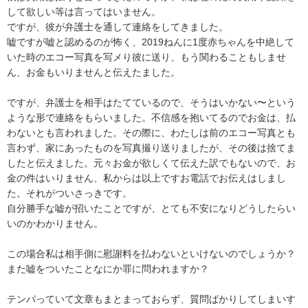
して欲しい等は言ってはいません。

ですが、彼が弁護士を通して連絡をしてきました。

嘘ですが嘘と認めるのが怖く、2019ねんに1度赤ちゃんを中絶して
いた時のエコー写真を写メり彼に送り、もう関わることもしませ
ん、お金もいりませんと伝えたました。

ですが、弁護士を相手はたてているので、そうはいかない〜という
ような形で連絡をもらいました。不信感を抱いてるのでお金は、払
わないとも言われました。その際に、わたしは前のエコー写真とも
言わず、家にあったものを写真撮り送りましたが、その後は捨てま
したと伝えました。元々お金が欲しくて伝えた訳でもないので、お
金の件はいりません、私からは以上ですお電話でお伝えはしまし
た。それがついさっきです。

自分勝手な嘘が招いたことですが、とても不安になりどうしたらい
いのかわかりません。

この場合私は相手側に慰謝料を払わないといけないのでしょうか？

また嘘をついたことなにか罪に問われますか？

テンパっていて文章もまとまっておらず、質問ばかりしてしまいす