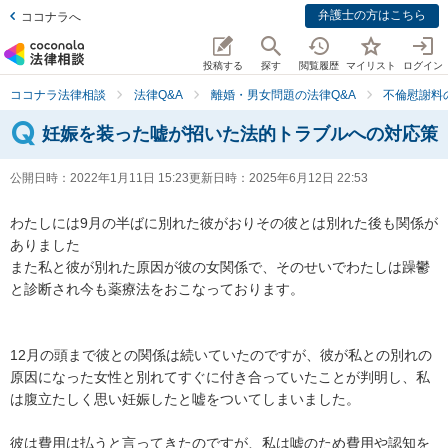
弁護士の方はこちら
ココナラへ
投稿する
探す
閲覧履歴
マイリスト
ログイン
ココナラ法律相談
法律Q&A
離婚・男女問題の法律Q&A
不倫慰謝料
妊娠を装った嘘が招いた法的トラブルへの対応策
公開日時：
2022年1月11日 15:23
更新日時：
2025年6月12日 22:53
わたしには9月の半ばに別れた彼がおりその彼とは別れた後も関係が
ありました

また私と彼が別れた原因が彼の女関係で、そのせいでわたしは躁鬱
と診断され今も薬療法をおこなっております。

12月の頭まで彼との関係は続いていたのですが、彼が私との別れの
原因になった女性と別れてすぐに付き合っていたことが判明し、私
は腹立たしく思い妊娠したと嘘をついてしまいました。

彼は費用は払うと言ってきたのですが、私は嘘のため費用や認知を