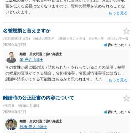
ご記載の通り、年収資料を提出せずに合意ができれば、お互いの年収
額を伝える必要はなくなりますので、資料の開示を求められることな
いといえます。
名誉毀損と言えますか
#異性関係(不貞等)
#離婚の慰謝料
#離婚すること自体
#モラハラ
#性格の不一致
2026年8月7日
役にたった
1
離婚・男女問題に強い弁護士
泉 亮介
弁護士
その女性が週に嘘の話（詰められた）を行っていることの証明，被害
の程度の証明ができる場合，名誉権侵害，名誉感情侵害等に該当し，
慰謝料請求ができる可能性はあるかと思われます。 ただ弁護士費用を
考えると費用倒れとなるリスクも考えられるため，慎重にご検討され
た方が良いでしょう。
離婚時の公正証書の内容について
#養育費
#離婚の慰謝料
2026年8月3日
役にたった
6
離婚・男女問題に強い弁護士
髙橋 俊太
弁護士