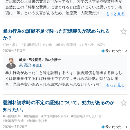
ご記載の公正証書の文言だけからすると、大学の入学金や授業料等が
当然にこの「特別な費用」に含まれるとは言いにくいと思います。条
項に「等」という文言があるため、治療費・入院費だけに限定される
わけではありませんが、その前に「病気・事故に伴う費用」と明記さ
れていますので、通常は、病気や事故によって臨時に必要となった医
療費その他これに類する特別支出を念頭に置いた条項と読むのが自然
暴力行為の証拠不足で酔った記憶喪失が認められる
です。したがって、大学の入学金、授業料、受験費用などの教育費に
か？
ついてまで、「この条項があるから当然に半額を請求できる」とまで
#DV・暴力
#慰謝料請求したい側
#離婚の慰謝料
#モラハラ
#裁判
は言いにくいと思われます。なお、通常、大学進学費用をどこまで負
2026年8月3日
役にたった
2
担すべきかについては、離婚時の合意内容のほか、子どもの年齢、大
学進学についての父母の認識、父母の学歴・収入・資産状況、進学先
離婚・男女問題に強い弁護士
や費用などを踏まえて個別に検討することになります。公正証書の他
泉 亮介
弁護士
の条項において、養育費の終期についてどのように定められている
暴力行為があったこと等を証明するのは，損害賠償を請求する側もし
か、大学進学に関する定めの有無、「教育費」「進学費用」に関する
くは刑事事件であれば検察側ですので，それらの証拠が殆どない場
定めの有無等について確認する必要があると考えられます。
合，当該事実が認められる請求が認められないという可能性はあるで
しょう。
慰謝料請求時の不定の証拠について。効力があるのか
知りたい。
#不倫慰謝料
#離婚協議
#異性関係(不貞等)
#慰謝料請求したい側
#離婚書類作成
#離婚の慰謝料
2026年7月29日
役にたった
1