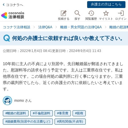
弁護士の方はこちら
ココナラへ
投稿する
探す
閲覧履歴
マイリスト
ログイン
ココナラ法律相談
法律Q&A
離婚・男女問題の法律Q&A
離婚の慰謝
何処の弁護士に依頼すれば良いか教えて下さい。
公開日時：
2022年1月4日 08:41
更新日時：
2024年9月4日 11:43
10年前に主人の不貞により別居中。先日離婚届が郵送されてきまし
た。慰謝料等の請求を行う予定です。主人は三重県在住です。私は
他県在住です。この場合何処の裁判所に行く事になりますか。三重
県の裁判所でしたら、近くの弁護士の方に依頼したいと考えていま
す。
momo さん
離婚の慰謝料
不倫慰謝料
養育費
親権
婚姻費用(別居中の生活費など)
異性関係(不貞等)