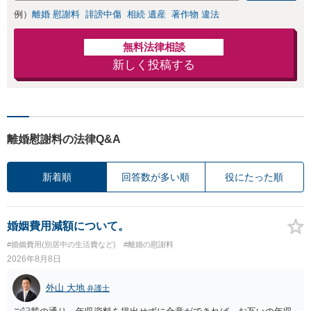
例）
離婚 慰謝料
誹謗中傷
相続 遺産
著作物 違法
無料法律相談
新しく投稿する
離婚慰謝料の法律Q&A
新着順
回答数が多い順
役にたった順
婚姻費用減額について。
#婚姻費用(別居中の生活費など)
#離婚の慰謝料
2026年8月8日
外山 大地
弁護士