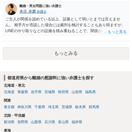
離婚・男女問題に強い弁護士
本庄 卓磨
弁護士
ご主人が関係を認めている以上、証拠として弱いとまでは言えませ
ん。 相手方が否認した場合には裁判を検討することもあり得ますが、
LINEのやり取りなどの証拠を積み重ねることで、関係が認定される余
地は十分にあります。 ただし、手元の証拠でどこまで認定できるかは
個別の事情によりますので、お早めに弁護士に相談されることをおす
すめします。
もっとみる
都道府県から離婚の慰謝料に強い弁護士を探す
北海道・東北
北海道
青森県
岩手県
宮城県
秋田県
山形県
福島県
関東
東京都
神奈川県
千葉県
埼玉県
茨城県
栃木県
群馬県
北陸・甲信越
新潟県
長野県
山梨県
石川県
富山県
福井県
東海