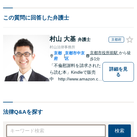
この質問に回答した弁護士
村山 大基
弁護士
京都府
村山法律事務所
京都市役所前駅
から徒
京都
京都市中京
|
府
区
歩1分
「不倫慰謝料を請求された
詳細を見
ら読む本」Kindleで販売
る
中 http://www.amazon.co.
jp/dp/B0FJCDXDNV
法律Q&Aを探す
検索