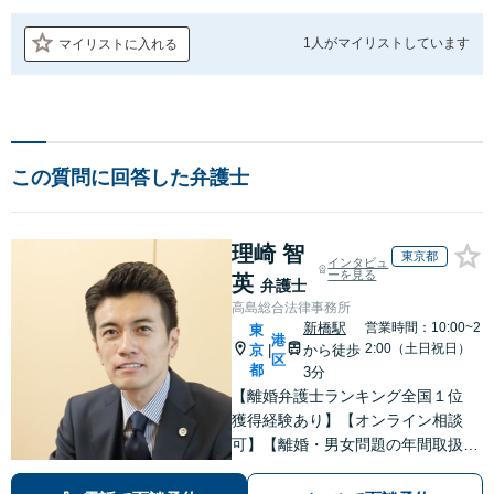
1人が
マイリストしています
マイリストに入れる
この質問に回答した弁護士
理崎 智
東京都
インタビュ
ーを見る
英
弁護士
高島総合法律事務所
新橋駅
営業時間：10:00~2
東
港
2:00（土日祝日）
京
から徒歩
|
区
都
3分
【離婚弁護士ランキング全国１位
獲得経験あり】【オンライン相談
可】【離婚・男女問題の年間取扱件
数100件以上】 離婚や男女問題で泣
き寝入りしたくないという方は是非