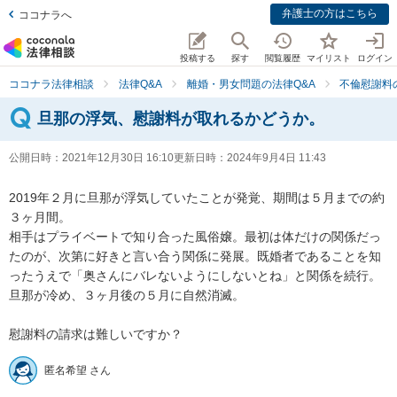
弁護士の方はこちら
ココナラへ
投稿する
探す
閲覧履歴
マイリスト
ログイン
ココナラ法律相談
法律Q&A
離婚・男女問題の法律Q&A
不倫慰謝料
旦那の浮気、慰謝料が取れるかどうか。
公開日時：
2021年12月30日 16:10
更新日時：
2024年9月4日 11:43
2019年２月に旦那が浮気していたことが発覚、期間は５月までの約
３ヶ月間。

相手はプライベートで知り合った風俗嬢。最初は体だけの関係だっ
たのが、次第に好きと言い合う関係に発展。既婚者であることを知
ったうえで「奥さんにバレないようにしないとね」と関係を続行。

旦那が冷め、３ヶ月後の５月に自然消滅。

慰謝料の請求は難しいですか？
匿名希望 さん