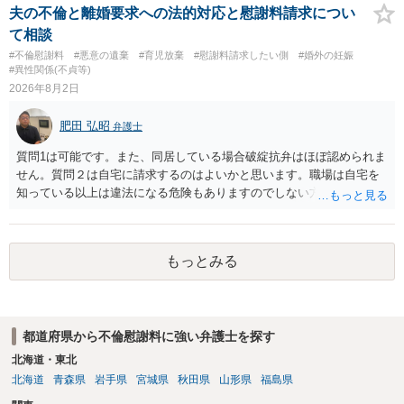
す。 ④性交類似行為を認めているにもかかわらず支払を拒否するので
実です。
夫の不倫と離婚要求への法的対応と慰謝料請求につい
あれば，本人（行政書士でも同じだと思います。）への対応ではあま
て相談
り変わらないように思います。減額で折り合えるなら本人様の交渉で
#不倫慰謝料
#悪意の遺棄
#育児放棄
#慰謝料請求したい側
#婚外の妊娠
もよいように思いますが，ゼロかどうかの観点であれば，訴訟に進む
#異性関係(不貞等)
しかなくなるようにも思います。そうしますと，お近くの弁護士に相
2026年8月2日
談して進めることを検討した方がよいようにも思います。
肥田 弘昭
弁護士
質問1は可能です。また、同居している場合破綻抗弁はほぼ認められま
せん。質問２は自宅に請求するのはよいかと思います。職場は自宅を
知っている以上は違法になる危険もありますのでしない方が良いで
す。質問３は可能かと思います。質問４は悪意の遺棄などに該当する
かと思います。有責配偶者ですので相手方からの離婚は拒否しても仮
に訴訟されても法的に成立しません。質問５は認知すると養育費支払
もっとみる
い、相続権が発生します。合意があれば法的に可能ですが法律で強制
することはできません。質問６は可能です。質問７は不貞行為の写真
データ（ハメ撮り）、第三者撮影の腕組み写真、夫の自白録音まであ
るのであれば十分かと思います。ご参考にしてください。
都道府県から不倫慰謝料に強い弁護士を探す
北海道・東北
北海道
青森県
岩手県
宮城県
秋田県
山形県
福島県