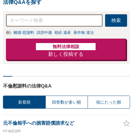
法律Q&Aを探す
建に向けて伴走します！
検索
例）
離婚 慰謝料
誹謗中傷
相続 遺産
著作物 違法
無料法律相談
新しく投稿する
不倫慰謝料の法律Q&A
新着順
回答数が多い順
役にたった順
元不倫相手への損害賠償請求など
#不倫慰謝料