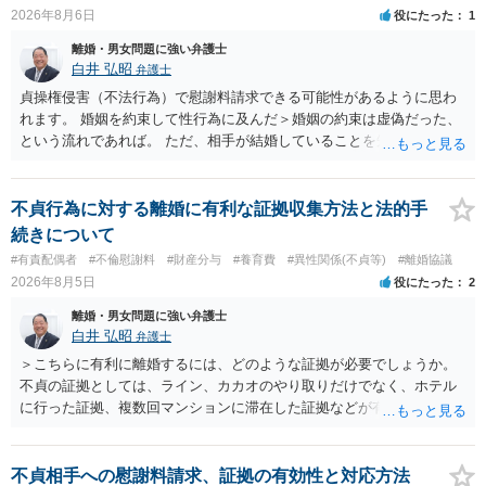
2026年8月6日
役にたった
1
離婚・男女問題に強い弁護士
白井 弘昭
弁護士
貞操権侵害（不法行為）で慰謝料請求できる可能性があるように思わ
れます。 婚姻を約束して性行為に及んだ＞婚姻の約束は虚偽だった、
という流れであれば。 ただ、相手が結婚していることを知って行為に
及んでいるのであれば、婚姻できないことについて相談者さんの帰責
性も認められそうですので、あまり慰謝料は高額にならないように思
われます。 一度、最寄りの弁護士に相談してみてください。
不貞行為に対する離婚に有利な証拠収集方法と法的手
続きについて
#有責配偶者
#不倫慰謝料
#財産分与
#養育費
#異性関係(不貞等)
#離婚協議
2026年8月5日
役にたった
2
離婚・男女問題に強い弁護士
白井 弘昭
弁護士
＞こちらに有利に離婚するには、どのような証拠が必要でしょうか。
不貞の証拠としては、ライン、カカオのやり取りだけでなく、ホテル
に行った証拠、複数回マンションに滞在した証拠などが有効です。 不
貞の証拠があれば、離婚をさらに有利に進める（離婚したい時期に離
婚する、慰謝料をとるなど）ことができると思われます。 ただし、不
貞発覚後、長期間同居を続けると、不貞を許したとの評価につながる
不貞相手への慰謝料請求、証拠の有効性と対応方法