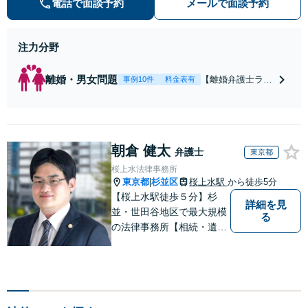
電話で面談予約
メールで面談予約
ご相談ください。
注力分野
離婚・男女問題
【離婚弁護士ラン
事例10件
料金表有
キング全国１位
獲得経験あり】
【初回相談料１時
間１万１０００
朝倉 健太
円】【離婚・不倫
弁護士
東京都
問題に特化／実績
桜上水法律事務所
多数】財産分与、
東京都
杉並区
桜上水駅
から徒歩5分
|
慰謝料、養育費等
【桜上水駅徒歩５分】杉
で金銭的に満足で
詳細を見
並・世田谷地区で最大規模
る
きる解決を目指し
の法律事務所【相続・遺
ます。
言】早めのご相談が解決へ
の一番の近道です【企業法
務】契約書の作成・リーガ
ルチェックもご相談下さい
【借金・債務整理】生活再