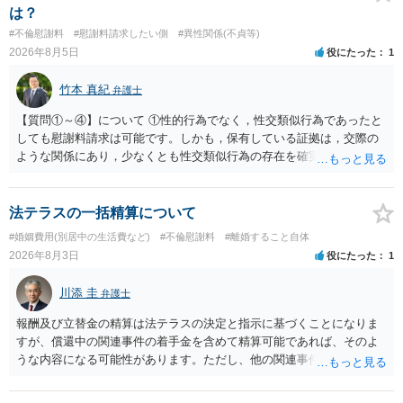
場合がありますので、ご注意ください。 以上、ご参考まで。
は？
#不倫慰謝料
#慰謝料請求したい側
#異性関係(不貞等)
2026年8月5日
役にたった
1
竹本 真紀
弁護士
【質問①～④】について ①性的行為でなく，性交類似行為であったと
しても慰謝料請求は可能です。しかも，保有している証拠は，交際の
ような関係にあり，少なくとも性交類似行為の存在を確実に証明でき
るものです（裏を返せば，証拠で認められる範囲でしか認めていない
ことを窺わせるものです。）。ですから，慰謝料請求を進めることで
よいと思います。 ただ．慰謝料額については，婚姻破綻に至っていな
法テラスの一括精算について
いとして，この点を考慮されることになるかもしれません。 ②夫との
#婚姻費用(別居中の生活費など)
#不倫慰謝料
#離婚すること自体
今後のことを考えて書いてもらうか否かを検討するのがよいと思いま
2026年8月3日
役にたった
1
す。今ある証拠以上のことを証明（証明力を強めることも含む）でき
るのであれば，前向きに検討を進めるという考え方でもよいでしょ
川添 圭
弁護士
う。慰謝料請求としては証拠として使えることが前提であり，その価
値と夫との関係との均衡のように思います。 ③行政書士に委任をして
報酬及び立替金の精算は法テラスの決定と指示に基づくことになりま
いるのであれば，どのような内容の委任なのか不明ですが，その行政
すが、償還中の関連事件の着手金を含めて精算可能であれば、そのよ
書士との協議になると思います。請求するか，訴訟にするか，その点
うな内容になる可能性があります。ただし、他の関連事件でも相手方
の見極めや，相手方は性交類似行為は認めているのか，それさえも否
から金銭を取得できる場合には個別に考える場合もあります。個別事
定しているのかによって，考え方・進め方は変わってくると思いま
情によって対応が違いますので、法テラスへお尋ねいただいた方が確