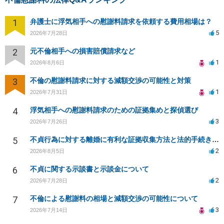
1
弁護士に浮気相手への慰謝料請求を依頼する費用相場は？
5
2026年7月28日
2
元不倫相手への損害賠償請求など
1
2026年8月6日
3
不倫の慰謝料請求に対する減額交渉の可能性と対策
1
2026年7月31日
4
浮気相手への慰謝料請求のための証拠集めと探偵選び
3
2026年7月26日
5
不貞行為に対する離婚に有利な証拠収集方法と法的手続きについて
2
2026年8月5日
6
不貞に関する示談書と示談金について
2
2026年7月28日
7
不倫による慰謝料の相場と減額交渉の可能性について
3
2026年7月14日