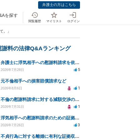
弁護士の方はこちら
&Aを探す
閲覧履歴
マイリスト
ログイン
いて。」
慰謝料の法律Q&Aランキング
弁護士に浮気相手への慰謝料請求を依頼する費用相場は？
5
2026年7月28日
元不倫相手への損害賠償請求など
1
2026年8月6日
不倫の慰謝料請求に対する減額交渉の可能性と対策
1
2026年7月31日
浮気相手への慰謝料請求のための証拠集めと探偵選び
3
2026年7月26日
不貞行為に対する離婚に有利な証拠収集方法と法的手続きについて