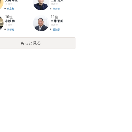
大橋 卓生
三村 勇人
弁護士
弁護士
東京都
東京都
10
11
位
位
小杉 和
白井 弘昭
弁護士
弁護士
京都府
愛知県
もっと見る