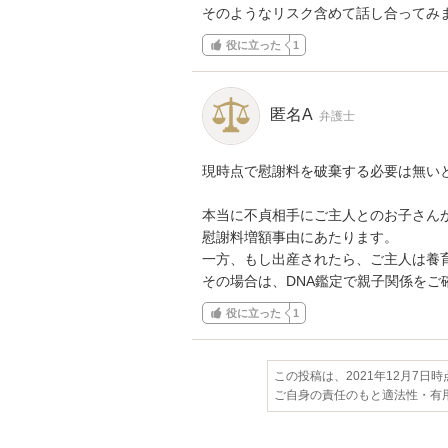
そのようなリスク含めて話し合ってみ
役に立った
1
匿名A
弁護士
現時点で慰謝料を破棄する必要は無いと
本当に不貞相手にご主人とのお子さんが
慰謝料増額事由にあたります。

一方、もし出産されたら、ご主人は養育
その場合は、DNA鑑定で親子関係をご
役に立った
1
この投稿は、2021年12月7日
ご自身の責任のもと適法性・有