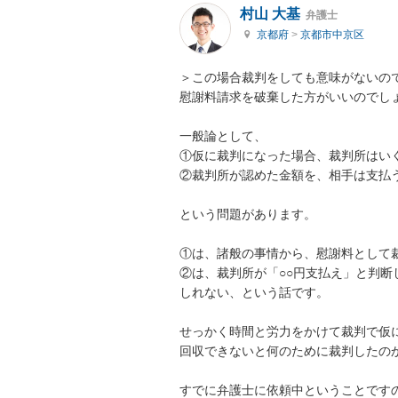
村山 大基
弁護士
京都府
>
京都市中京区
＞この場合裁判をしても意味がないので
慰謝料請求を破棄した方がいいのでしょ
一般論として、

①仮に裁判になった場合、裁判所はいく
②裁判所が認めた金額を、相手は支払う
という問題があります。

①は、諸般の事情から、慰謝料として裁
②は、裁判所が「○○円支払え」と判
しれない、という話です。

せっかく時間と労力をかけて裁判で仮に
回収できないと何のために裁判したのか
すでに弁護士に依頼中ということですの