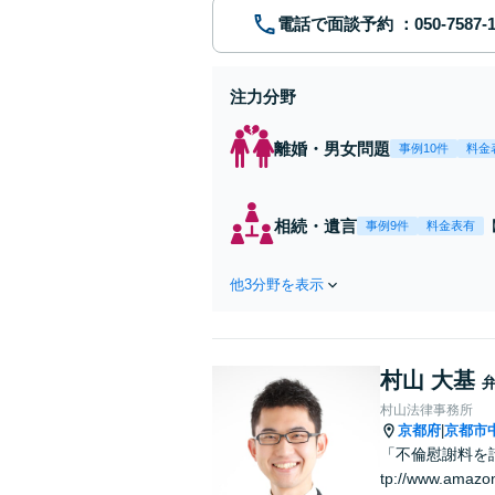
電話で面談予約
注力分野
離婚・男女問題
事例10件
料金
相続・遺言
事例9件
料金表有
他3分野を表示
村山 大基
村山法律事務所
京都府
京都市
|
「不倫慰謝料を請
tp://www.amazo