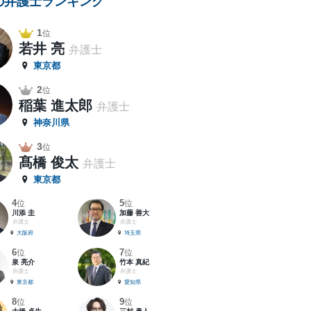
の弁護士ランキング
1
位
若井 亮
弁護士
東京都
2
位
稲葉 進太郎
弁護士
神奈川県
3
位
髙橋 俊太
弁護士
東京都
4
5
位
位
川添 圭
加藤 善大
弁護士
弁護士
大阪府
埼玉県
6
7
位
位
泉 亮介
竹本 真紀
弁護士
弁護士
東京都
愛知県
8
9
位
位