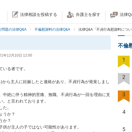
法律相談を投稿する
弁護士を探す
法律Q
女問題の法律Q&A
不倫慰謝料の法律Q&A
法律Q&A「不貞行為慰謝料につ
。
不倫
21年12月10日 12:00
1
いる者です。

2
み)から主人に妊娠したと連絡があり、不貞行為が発覚しまし
3
。中絶に伴う精神的苦痛、無職、不貞行為が一回を理由に支
い。と言われております。

た。

4
うか？

か？

子供が主人の子ではない可能性があります。

5