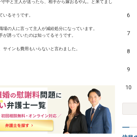
子守中と主人が送ったら、相手から嫁おるやん。と来てまし
6
ているそうです。

職場の人に言って主人が減給処分になっています。

7
手が誘っていたのは知ってるそうです。

、サインも費用もいらないと言わました。
8
9
10