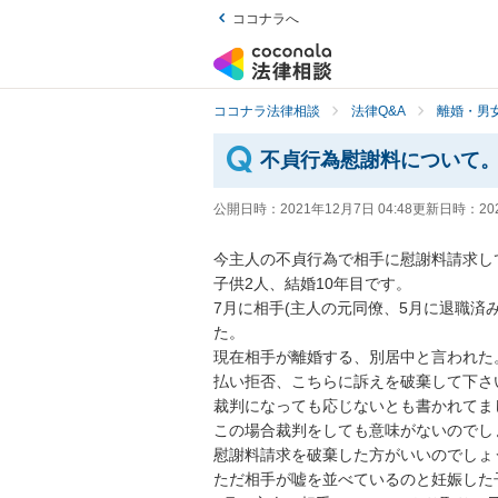
ココナラへ
ココナラ法律相談
法律Q&A
離婚・男
不貞行為慰謝料について
公開日時：
2021年12月7日 04:48
更新日時：
20
今主人の不貞行為で相手に慰謝料請求して
子供2人、結婚10年目です。

7月に相手(主人の元同僚、5月に退職済
た。

現在相手が離婚する、別居中と言われた
払い拒否、こちらに訴えを破棄して下さ
裁判になっても応じないとも書かれてまし
この場合裁判をしても意味がないのでしょ
慰謝料請求を破棄した方がいいのでしょう
ただ相手が嘘を並べているのと妊娠した