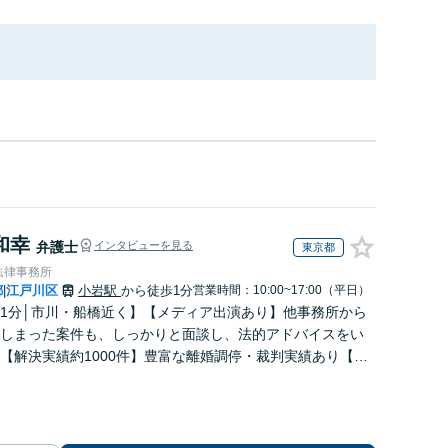
和幸
弁護士
インタビューを見る
東京都
法律事務所
都
江戸川区
小岩駅
から徒歩1分
営業時間：10:00~17:00（平日）
|
1分│市川・船橋近く】【メディア出演あり】他事務所から
しまった案件も、しっかりと面談し、法的アドバイスをい
【解決実績約1000件】豊富な離婚調停・裁判実績あり【不
出身】豊富な専門知識あり