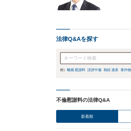
法律Q&Aを探す
例）
離婚 慰謝料
誹謗中傷
相続 遺産
著作物
不倫慰謝料の法律Q&A
新着順