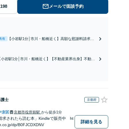
メールで面談予約
【小岩駅1分│市川・船橋近く】高額な慰謝料請求の
表有
回避、裁判提起前の和解、子の認知と養育費請求な
ど実績多数【不動産業界出身】知見を活かし、持ち
家の財産分与に対応！離婚に関するお悩みは、お気
【小岩駅1分│市川・船橋近く】【不動産業界出身】不動産
軽にご相談ください【メディア出演】【早朝・夜間
を含む複雑な相続の手続き、遺言書作成に強みあり！【江
対応可】
戸川区内出張サービス実施中】来所が難しい地域の皆さま
も、気兼ねなくお問い合わせください【メディア出演】
【早朝・夜間・休日対応可】
弁護士
京都府
中京区
京都市役所前駅
から徒歩1分
求されたら読む本」Kindleで販売中 ht
詳細を見る
n.co.jp/dp/B0FJCDXDNV