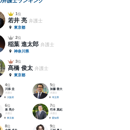
の弁護士ランキング
1
位
若井 亮
弁護士
東京都
2
位
稲葉 進太郎
弁護士
神奈川県
3
位
髙橋 俊太
弁護士
東京都
4
5
位
位
川添 圭
加藤 善大
弁護士
弁護士
大阪府
埼玉県
6
7
位
位
泉 亮介
竹本 真紀
弁護士
弁護士
東京都
愛知県
8
9
位
位