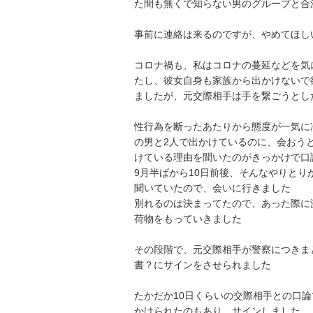
た間も無くで知らない男のグループと合
事前に連絡は来るのですが、やめてほし
コロナ禍も、私はコロナの蔓延などを気
たし、彼女自身も家族から出かけないで
ましたが、元交際相手は手を繋ごうとし
性行為を断ったあたりから態度が一気に
の男と2人で出かけているのに、会おう
けている理由を聞いたのがきっかけで口論
9月半ばから10日前後、そんなやりと
聞いていたので、会いに行きました

別れるのは決まってたので、あった際に
荷物をもっていきました

その段階で、元交際相手が警察につきま
書？にサインをさせられました

たかだか10日くらいの交際相手との口
かけられたのもあり、サインしました
