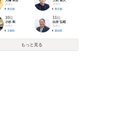
大橋 卓生
三村 勇人
弁護士
弁護士
東京都
東京都
10
11
位
位
小杉 和
白井 弘昭
弁護士
弁護士
京都府
愛知県
もっと見る