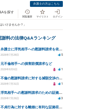
弁護士の方はこちら
&Aを探す
閲覧履歴
マイリスト
ログイン
てはいけませんか？」
慰謝料の法律Q&Aランキング
弁護士に浮気相手への慰謝料請求を依頼する費用相場は？
5
2026年7月28日
元不倫相手への損害賠償請求など
1
2026年8月6日
不倫の慰謝料請求に対する減額交渉の可能性と対策
1
2026年7月31日
浮気相手への慰謝料請求のための証拠集めと探偵選び
3
2026年7月26日
不貞行為に対する離婚に有利な証拠収集方法と法的手続きについて