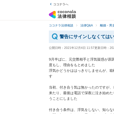
ココナラへ
ココナラ法律相談
法律Q&A
離婚・男
警告にサインしなくては
公開日時：
2021年12月4日 11:57
更新日時：
20
9月半ばに、元交際相手と浮気疑惑が原
度もし、理由をもとめました

浮気かどうかははっきりしませんが、箱
す

当初、付き合う気は無かったのですが、
来たり、最後は電話で深夜に泣き始めた
うことにしました

付き合う条件は、浮気をしない、知らな