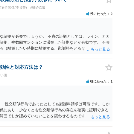
#異性関係(不貞等)
#離婚協議
役にたった
2
な証拠が必要でしょうか。 不貞の証拠としては、ライン、カカ
証拠、複数回マンションに滞在した証拠などが有効です。 不貞
る（離婚したい時期に離婚する、慰謝料をとるなど）ことがで
、長期間同居を続けると、不貞を許したとの評価につながる場合
、ご参考まで。
効性と対応方法は？
たい側
役にたった
1
く，性交類似行為であったとしても慰謝料請求は可能です。しか
係にあり，少なくとも性交類似行為の存在を確実に証明できる
範囲でしか認めていないことを窺わせるものです。）。ですか
ます。 ただ．慰謝料額については，婚姻破綻に至っていないと
しれません。 ②夫との今後のことを考えて書いてもらうか否か
拠以上のことを証明（証明力を強めることも含む）できるので