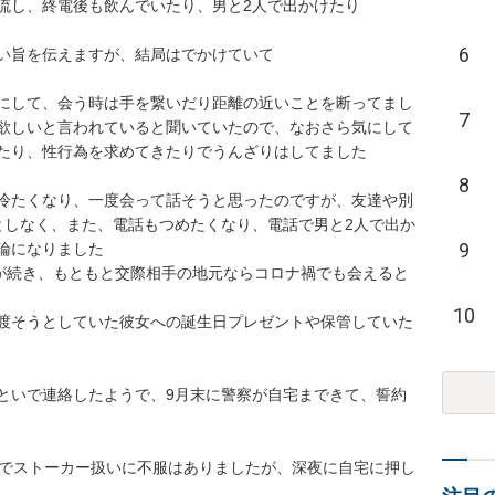
流し、終電後も飲んでいたり、男と2人で出かけたり

6
い旨を伝えますが、結局はでかけていて

にして、会う時は手を繋いだり距離の近いことを断ってまし
7
欲しいと言われていると聞いていたので、なおさら気にして
たり、性行為を求めてきたりでうんざりはしてました

8
冷たくなり、一度会って話そうと思ったのですが、友達や別
としなく、また、電話もつめたくなり、電話で男と2人で出か
9
になりました

りが続き、もともと交際相手の地元ならコロナ禍でも会えると
10
渡そうとしていた彼女への誕生日プレゼントや保管していた
といで連絡したようで、9月末に警察が自宅まできて、誓約
論でストーカー扱いに不服はありましたが、深夜に自宅に押し