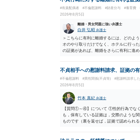
#有責配偶者
#不倫慰謝料
#財産分与
#養育費
2026年8月5日
離婚・男女問題に強い弁護士
白井 弘昭
弁護士
＞こちらに有利に離婚するには、どのよう
オのやり取りだけでなく、ホテルに行った
の証拠があれば、離婚をさらに有利に進め
きると思われます。 ただし、不貞発覚後
がありますので、ご注意ください。 以上
不貞相手への慰謝料請求、証拠の有
#不倫慰謝料
#異性関係(不貞等)
#慰謝料請求し
2026年8月5日
竹本 真紀
弁護士
【質問①～④】について ①性的行為でな
も，保有している証拠は，交際のような関
ものです（裏を返せば，証拠で認められる
ら，慰謝料請求を進めることでよいと思い
して，この点を考慮されることになるかも
を検討するのがよいと思います。今ある証