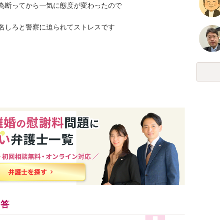
為断ってから一気に態度が変わったので

名しろと警察に迫られてストレスです

回答