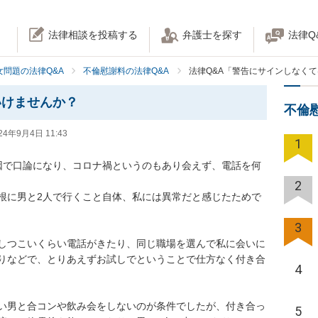
法律相談を投稿する
弁護士を探す
法律Q
女問題の法律Q&A
不倫慰謝料の法律Q&A
法律Q&A「警告にサインしなく
いけませんか？
不倫
24年9月4日 11:43
1
因で口論になり、コロナ禍というのもあり会えず、電話を何
2
根に男と2人で行くこと自体、私には異常だと感じたためで
3
しつこいくらい電話がきたり、同じ職場を選んで私に会いに
りなどで、とりあえずお試しでということで仕方なく付き合
4
い男と合コンや飲み会をしないのが条件でしたが、付き合っ
5