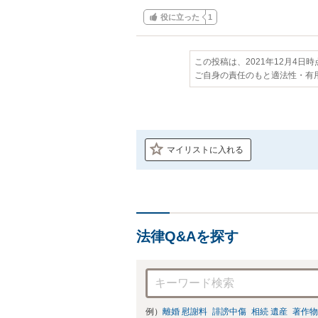
役に立った
1
この投稿は、2021年12月4日
ご自身の責任のもと適法性・有
マイリストに入れる
法律Q&Aを探す
例）
離婚 慰謝料
誹謗中傷
相続 遺産
著作物