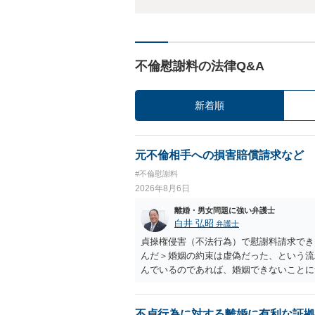
不倫慰謝料の法律Q&A
新着順
元不倫相手への損害賠償請求など
#不倫慰謝料
2026年8月6日
離婚・男女問題に強い弁護士
白井 弘昭
弁護士
貞操権侵害（不法行為）で慰謝料請求でき
んだ＞婚姻の約束は虚偽だった、という流
んでいるのであれば、婚姻できないことに
謝料は高額にならないように思われます。
不貞行為に対する離婚に有利な証拠