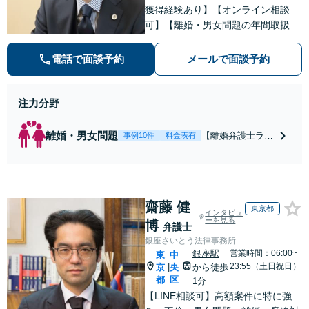
獲得経験あり】【オンライン相談
可】【離婚・男女問題の年間取扱件
数100件以上】 離婚や男女問題で泣
き寝入りしたくないという方は是非
電話で面談予約
メールで面談予約
ご相談ください。
注力分野
離婚・男女問題
【離婚弁護士ラン
事例10件
料金表有
キング全国１位
獲得経験あり】
【初回相談料１時
間１万１０００
齋藤 健
円】【離婚・不倫
東京都
インタビュ
問題に特化／実績
ーを見る
博
弁護士
多数】財産分与、
銀座さいとう法律事務所
慰謝料、養育費等
銀座駅
営業時間：06:00~
東
中
で金銭的に満足で
23:55（土日祝日）
京
央
から徒歩
|
きる解決を目指し
都
区
1分
ます。
【LINE相談可】高額案件に特に強