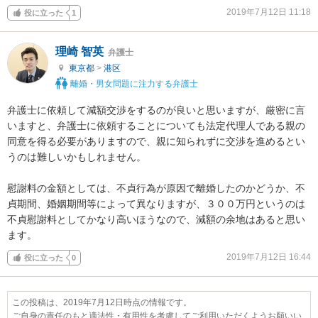
2019年7月12日 11:18
役に立った
1
理崎 智英
弁護士
東京都
>
港区
離婚・男女問題に注力する弁護士
弁護士に依頼して減額交渉をするのが良いと思いますが、厳密に言
いますと、弁護士に依頼することについても法定代理人である親の
同意を得る必要がありますので、親に知られずに交渉を進めるとい
うのは難しいかもしれません。

慰謝料の金額としては、不貞行為が原因で離婚したのかどうか、不
貞期間、婚姻期間等によって異なりますが、３００万円というのは
不貞慰謝料としてかなり高いほうなので、減額の余地はあると思い
ます。
2019年7月12日 16:44
役に立った
0
この投稿は、2019年7月12日時点の情報です。
ご自身の責任のもと適法性・有用性を考慮してご利用いただくようお願いい