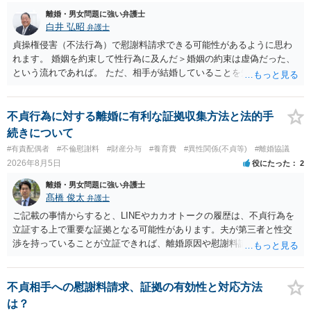
離婚・男女問題に強い弁護士
白井 弘昭
弁護士
貞操権侵害（不法行為）で慰謝料請求できる可能性があるように思わ
れます。 婚姻を約束して性行為に及んだ＞婚姻の約束は虚偽だった、
という流れであれば。 ただ、相手が結婚していることを知って行為に
及んでいるのであれば、婚姻できないことについて相談者さんの帰責
性も認められそうですので、あまり慰謝料は高額にならないように思
われます。 一度、最寄りの弁護士に相談してみてください。
不貞行為に対する離婚に有利な証拠収集方法と法的手
続きについて
#有責配偶者
#不倫慰謝料
#財産分与
#養育費
#異性関係(不貞等)
#離婚協議
2026年8月5日
役にたった
2
離婚・男女問題に強い弁護士
髙橋 俊太
弁護士
ご記載の事情からすると、LINEやカカオトークの履歴は、不貞行為を
立証する上で重要な証拠となる可能性があります。夫が第三者と性交
渉を持っていることが立証できれば、離婚原因や慰謝料請求を検討す
る上で重要な事情となります。特に、数年間にわたって特定の相手と
性的関係を継続しているのであれば、その期間や回数が分かる資料は
できるだけ保存しておくことをお勧めいたします。 他方、「夫に不貞
不貞相手への慰謝料請求、証拠の有効性と対応方法
がある＝財産分与でも多くもらえる」「当然に親権を取得できる」と
は？