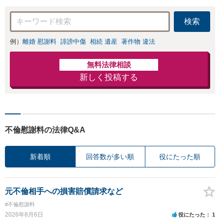
検索
例）
離婚 慰謝料
誹謗中傷
相続 遺産
著作物 違法
無料法律相談
新しく投稿する
不倫慰謝料の法律Q&A
新着順
回答数が多い順
役にたった順
元不倫相手への損害賠償請求など
#不倫慰謝料
2026年8月6日
役にたった
1