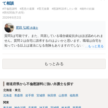
あれば，本人（行政書士でも同じだと思います。）への対応ではあま
て相談
り変わらないように思います。減額で折り合えるなら本人様の交渉で
#不倫慰謝料
#悪意の遺棄
#育児放棄
#慰謝料請求したい側
#婚外の妊娠
もよいように思いますが，ゼロかどうかの観点であれば，訴訟に進む
#異性関係(不貞等)
しかなくなるようにも思います。そうしますと，お近くの弁護士に相
2026年8月2日
談して進めることを検討した方がよいようにも思います。
肥田 弘昭
弁護士
質問1は可能です。また、同居している場合破綻抗弁はほぼ認められま
せん。質問２は自宅に請求するのはよいかと思います。職場は自宅を
知っている以上は違法になる危険もありますのでしない方が良いで
す。質問３は可能かと思います。質問４は悪意の遺棄などに該当する
かと思います。有責配偶者ですので相手方からの離婚は拒否しても仮
に訴訟されても法的に成立しません。質問５は認知すると養育費支払
もっとみる
い、相続権が発生します。合意があれば法的に可能ですが法律で強制
することはできません。質問６は可能です。質問７は不貞行為の写真
データ（ハメ撮り）、第三者撮影の腕組み写真、夫の自白録音まであ
るのであれば十分かと思います。ご参考にしてください。
都道府県から不倫慰謝料に強い弁護士を探す
北海道・東北
北海道
青森県
岩手県
宮城県
秋田県
山形県
福島県
関東
東京都
神奈川県
千葉県
埼玉県
茨城県
栃木県
群馬県