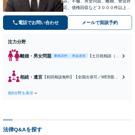
み。不倫、男女問題、離婚、脅迫対
応、債権回収など３０００件以上の
相談実績あり。世界・全国対応可。
高額案件に特に強み。
電話でお問い合わせ
メールで面談予約
注力分野
離婚・男女問題
【土日祝相談（要
事例20件
料金表有
予約）LINE相談
可】浮気・不倫・
離婚問題は専門弁
相続・遺言
【初回相談無料】【全国出張可／WEB面談
護士にお任せくだ
対応】基本的な法律のルールから丁寧に説
さい。圧倒的な相
明し、希望どおりの相続が実現できるよう
談件数を誇る弁護
他6分野を表示
サポート「円満な相続の実現を目指しまし
士が最適な解決に
ょう」【24時間対応／直通電話・LINEでの
導きます。
やり取り】【秘密厳守／プライバシーに配
慮】
法律Q&Aを探す