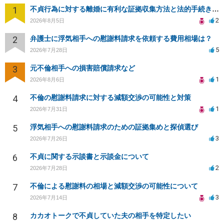
1
不貞行為に対する離婚に有利な証拠収集方法と法的手続きについて
2
2026年8月5日
2
弁護士に浮気相手への慰謝料請求を依頼する費用相場は？
5
2026年7月28日
3
元不倫相手への損害賠償請求など
1
2026年8月6日
4
不倫の慰謝料請求に対する減額交渉の可能性と対策
1
2026年7月31日
5
浮気相手への慰謝料請求のための証拠集めと探偵選び
3
2026年7月26日
6
不貞に関する示談書と示談金について
2
2026年7月28日
7
不倫による慰謝料の相場と減額交渉の可能性について
3
2026年7月14日
8
カカオトークで不貞していた夫の相手を特定したい