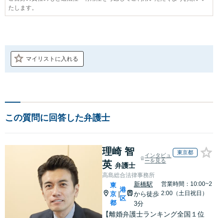
たします。
マイリストに入れる
この質問に回答した弁護士
理崎 智
東京都
インタビュ
ーを見る
英
弁護士
高島総合法律事務所
新橋駅
営業時間：10:00~2
東
港
2:00（土日祝日）
京
から徒歩
|
区
都
3分
【離婚弁護士ランキング全国１位