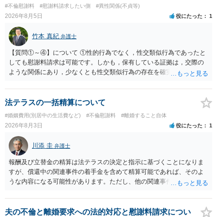
いう関係にはありません。まず、財産分与は、基本的には夫婦が婚姻
#不倫慰謝料
#慰謝料請求したい側
#異性関係(不貞等)
中に形成した財産を清算する制度ですので、不貞行為の有無とは別
2026年8月5日
役にたった
1
に、預貯金、不動産、保険、退職金等の資料を確保しておくことが重
要です。また、子の親権については、夫婦間の責任問題とは別に、
竹本 真紀
弁護士
「どのような形がお子様の利益になるか」という観点です。そのた
め、未就学のお子様について貴方が主として養育しているのであれ
【質問①～④】について ①性的行為でなく，性交類似行為であったと
ば、保育園等への送迎、食事・入浴・寝かしつけ等の日常的な育児、
しても慰謝料請求は可能です。しかも，保有している証拠は，交際の
通院や予防接種への対応、保育園との連絡、夫婦それぞれの勤務状
ような関係にあり，少なくとも性交類似行為の存在を確実に証明でき
況、別居後にどのような養育環境を用意できるかといった、これまで
るものです（裏を返せば，証拠で認められる範囲でしか認めていない
の監護実績や今後の生活状況について整理しておくとよいでしょう。
ことを窺わせるものです。）。ですから，慰謝料請求を進めることで
養育費については、離婚後も父母双方がそれぞれの収入に応じて負担
よいと思います。 ただ．慰謝料額については，婚姻破綻に至っていな
法テラスの一括精算について
するのが原則となります。
いとして，この点を考慮されることになるかもしれません。 ②夫との
#婚姻費用(別居中の生活費など)
#不倫慰謝料
#離婚すること自体
今後のことを考えて書いてもらうか否かを検討するのがよいと思いま
2026年8月3日
役にたった
1
す。今ある証拠以上のことを証明（証明力を強めることも含む）でき
るのであれば，前向きに検討を進めるという考え方でもよいでしょ
川添 圭
弁護士
う。慰謝料請求としては証拠として使えることが前提であり，その価
値と夫との関係との均衡のように思います。 ③行政書士に委任をして
報酬及び立替金の精算は法テラスの決定と指示に基づくことになりま
いるのであれば，どのような内容の委任なのか不明ですが，その行政
すが、償還中の関連事件の着手金を含めて精算可能であれば、そのよ
書士との協議になると思います。請求するか，訴訟にするか，その点
うな内容になる可能性があります。ただし、他の関連事件でも相手方
の見極めや，相手方は性交類似行為は認めているのか，それさえも否
から金銭を取得できる場合には個別に考える場合もあります。個別事
定しているのかによって，考え方・進め方は変わってくると思いま
情によって対応が違いますので、法テラスへお尋ねいただいた方が確
す。 ④性交類似行為を認めているにもかかわらず支払を拒否するので
実です。
夫の不倫と離婚要求への法的対応と慰謝料請求につい