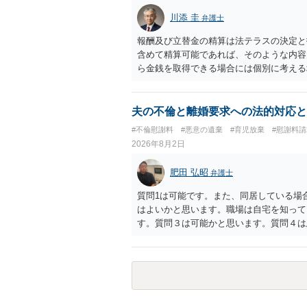
訴訟にするか，その点の見極めや，相手方
川添 圭
弁護士
かによって，考え方・進め方は変わってく
払を拒否するのであれば，本人（行政書士
報酬及び立替金の精算は法テラスの決定と
に思います。減額で折り合えるなら本人様
含めて精算可能であれば、そのような内容
ば，訴訟に進むしかなくなるようにも思い
ら金銭を取得できる場合には個別に考える
検討した方がよいようにも思います。
ラスへお尋ねいただいた方が確実です。
夫の不倫と離婚要求への法的対応と
#不倫慰謝料
#悪意の遺棄
#育児放棄
#慰謝料
2026年8月2日
肥田 弘昭
弁護士
質問1は可能です。また、同居している場
はよいかと思います。職場は自宅を知って
す。質問３は可能かと思います。質問４は
相手方からの離婚は拒否しても仮に訴訟さ
い、相続権が発生します。合意があれば法
能です。質問７は不貞行為の写真データ（
のであれば十分かと思います。ご参考にし