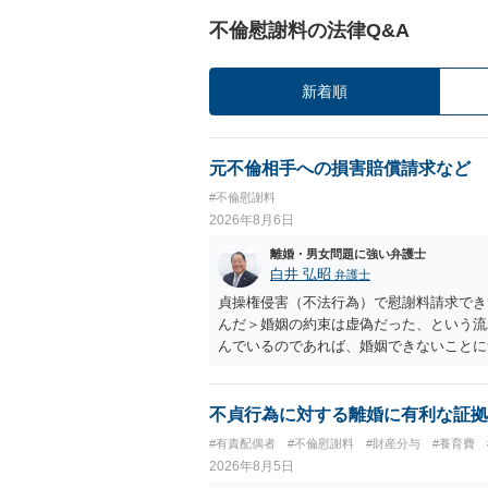
不倫慰謝料の法律Q&A
新着順
元不倫相手への損害賠償請求など
#不倫慰謝料
2026年8月6日
離婚・男女問題に強い弁護士
白井 弘昭
弁護士
貞操権侵害（不法行為）で慰謝料請求でき
んだ＞婚姻の約束は虚偽だった、という流
んでいるのであれば、婚姻できないことに
謝料は高額にならないように思われます。
不貞行為に対する離婚に有利な証拠
#有責配偶者
#不倫慰謝料
#財産分与
#養育費
2026年8月5日