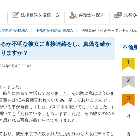
法律相談を投稿する
弁護士を探す
法律Q
女問題の法律Q&A
不倫慰謝料の法律Q&A
法律Q&A「付き合っているか別
いるか不明な彼女に直接連絡をし、真偽を確か
不倫
なりますか？
1
024年9月4日 11:43
2
がいました。

一時的に東京で生活しておりました。その際に私は出会いま
3
葉をLINEや直接言われていた為、疑っておりませんでし
いる事が発覚しました。(スマホを覗いてしまいました。)

聞いても「別れている」と言います。ただ、その彼女のSNS
4
と思われる写真が載せられてありました。

5
ており、彼が東京での数ヶ月の生活が終わり大阪に帰ってし