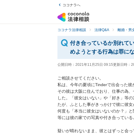
ココナラへ
ココナラ法律相談
法律Q&A
離婚・男
付き合っているか別れて
めようとする行為は罪に
公開日時：
2021年11月25日 09:15
更新日時：
2
ご相談させてください。

私は、今年の夏頃にTinderで出会った彼
その彼は大阪に住んでおり、仕事の為、
した。「彼女はいない」や「好き」等の言
たが、ふとした事がきっかけで彼に彼女が
何度も「本当に彼女はいないのか？」と
等には彼の家での写真や付き合っている
疑いが晴れないまま、彼とはずっと会っ