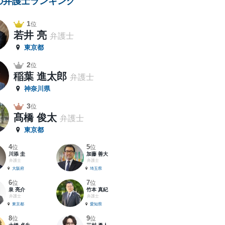
の弁護士ランキング
1
位
若井 亮
弁護士
東京都
2
位
稲葉 進太郎
弁護士
神奈川県
3
位
髙橋 俊太
弁護士
東京都
4
5
位
位
川添 圭
加藤 善大
弁護士
弁護士
大阪府
埼玉県
6
7
位
位
泉 亮介
竹本 真紀
弁護士
弁護士
東京都
愛知県
8
9
位
位