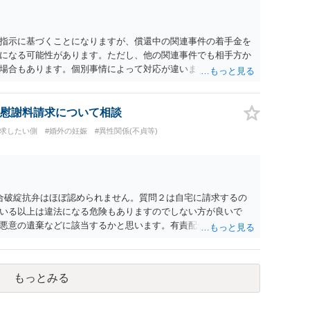
は性交類似行為は認めているのか，それさえも否定しているの
ると思います。 ④性交類似行為を認めているにもかかわらず支
でも同じだと思います。）への対応ではあまり変わらないよう
指示に基づくことになりますが、償還中の関連事件の着手金を
の交渉でもよいように思いますが，ゼロかどうかの観点であれ
になる可能性があります。ただし、他の関連事件でも相手方か
ます。そうしますと，お近くの弁護士に相談して進めることを
場合もあります。個別事情によって対応が違いますので、法テ
慰謝料請求について相談
請求したい側
#婚外の妊娠
#異性関係(不貞等)
合破綻抗弁はほぼ認められません。質問２は自宅に請求するの
いる以上は違法になる危険もありますのでしない方が良いで
悪意の遺棄などに該当するかと思います。有責配偶者ですので
れても法的に成立しません。質問５は認知すると養育費支払
的に可能ですが法律で強制することはできません。質問６は可
ハメ撮り）、第三者撮影の腕組み写真、夫の自白録音まである
もっとみる
てください。