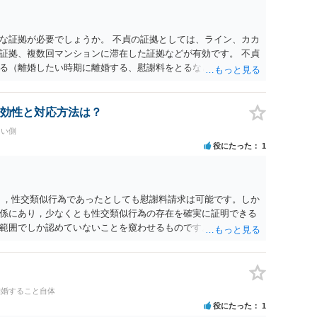
な証拠が必要でしょうか。 不貞の証拠としては、ライン、カカ
証拠、複数回マンションに滞在した証拠などが有効です。 不貞
る（離婚したい時期に離婚する、慰謝料をとるなど）ことがで
、長期間同居を続けると、不貞を許したとの評価につながる場合
、ご参考まで。
効性と対応方法は？
たい側
役にたった
1
く，性交類似行為であったとしても慰謝料請求は可能です。しか
係にあり，少なくとも性交類似行為の存在を確実に証明できる
範囲でしか認めていないことを窺わせるものです。）。ですか
ます。 ただ．慰謝料額については，婚姻破綻に至っていないと
しれません。 ②夫との今後のことを考えて書いてもらうか否か
拠以上のことを証明（証明力を強めることも含む）できるので
方でもよいでしょう。慰謝料請求としては証拠として使えるこ
離婚すること自体
の均衡のように思います。 ③行政書士に委任をしているのであ
役にたった
1
すが，その行政書士との協議になると思います。請求するか，