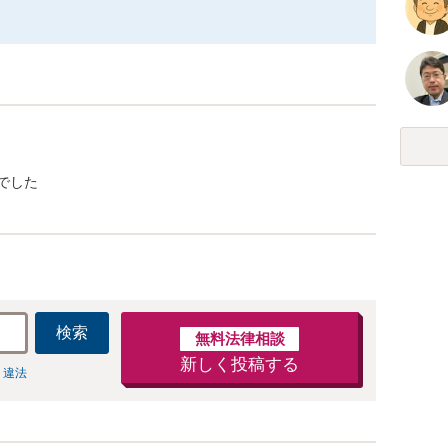
でした
検索
無料法律相談
新しく投稿する
 違法