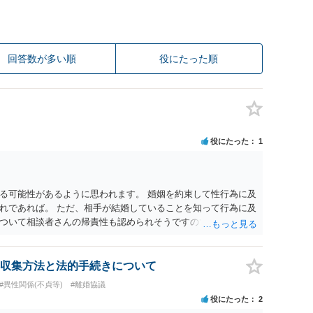
回答数が多い順
役にたった順
役にたった
1
る可能性があるように思われます。 婚姻を約束して性行為に及
れであれば。 ただ、相手が結婚していることを知って行為に及
ついて相談者さんの帰責性も認められそうですので、あまり慰
 一度、最寄りの弁護士に相談してみてください。
収集方法と法的手続きについて
#異性関係(不貞等)
#離婚協議
役にたった
2