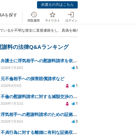
弁護士の方はこちら
&Aを探す
閲覧履歴
マイリスト
ログイン
れているか不明な彼女に直接連絡をし、真偽を確かめようとする行為は罪になります
慰謝料の法律Q&Aランキング
弁護士に浮気相手への慰謝料請求を依頼する費用相場は？
5
2026年7月28日
元不倫相手への損害賠償請求など
1
2026年8月6日
不倫の慰謝料請求に対する減額交渉の可能性と対策
1
2026年7月31日
浮気相手への慰謝料請求のための証拠集めと探偵選び
3
2026年7月26日
不貞行為に対する離婚に有利な証拠収集方法と法的手続きについて