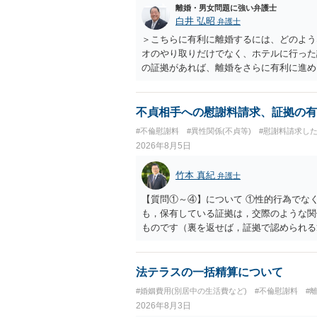
離婚・男女問題に強い弁護士
白井 弘昭
弁護士
＞こちらに有利に離婚するには、どのよう
オのやり取りだけでなく、ホテルに行った
の証拠があれば、離婚をさらに有利に進め
きると思われます。 ただし、不貞発覚後
がありますので、ご注意ください。 以上
不貞相手への慰謝料請求、証拠の有
#不倫慰謝料
#異性関係(不貞等)
#慰謝料請求し
2026年8月5日
竹本 真紀
弁護士
【質問①～④】について ①性的行為でな
も，保有している証拠は，交際のような関
ものです（裏を返せば，証拠で認められる
ら，慰謝料請求を進めることでよいと思い
して，この点を考慮されることになるかも
を検討するのがよいと思います。今ある証
法テラスの一括精算について
あれば，前向きに検討を進めるという考え
#婚姻費用(別居中の生活費など)
#不倫慰謝料
#
とが前提であり，その価値と夫との関係と
2026年8月3日
れば，どのような内容の委任なのか不明で