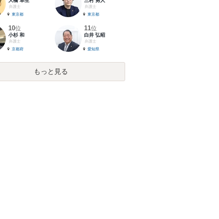
大橋 卓生
三村 勇人
弁護士
弁護士
東京都
東京都
10
11
位
位
小杉 和
白井 弘昭
弁護士
弁護士
京都府
愛知県
もっと見る