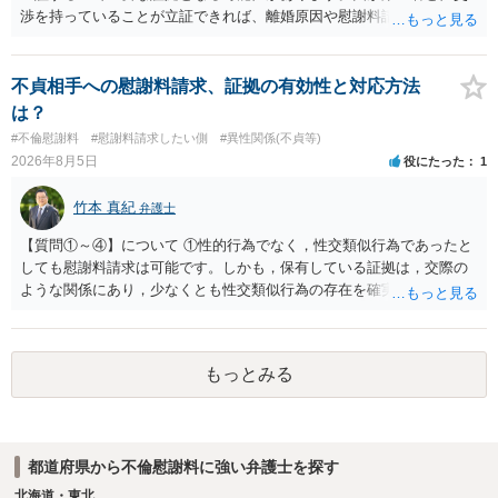
渉を持っていることが立証できれば、離婚原因や慰謝料請求を検討す
る上で重要な事情となります。特に、数年間にわたって特定の相手と
性的関係を継続しているのであれば、その期間や回数が分かる資料は
できるだけ保存しておくことをお勧めいたします。 他方、「夫に不貞
不貞相手への慰謝料請求、証拠の有効性と対応方法
がある＝財産分与でも多くもらえる」「当然に親権を取得できる」と
は？
いう関係にはありません。まず、財産分与は、基本的には夫婦が婚姻
#不倫慰謝料
#慰謝料請求したい側
#異性関係(不貞等)
中に形成した財産を清算する制度ですので、不貞行為の有無とは別
2026年8月5日
役にたった
1
に、預貯金、不動産、保険、退職金等の資料を確保しておくことが重
要です。また、子の親権については、夫婦間の責任問題とは別に、
竹本 真紀
弁護士
「どのような形がお子様の利益になるか」という観点です。そのた
め、未就学のお子様について貴方が主として養育しているのであれ
【質問①～④】について ①性的行為でなく，性交類似行為であったと
ば、保育園等への送迎、食事・入浴・寝かしつけ等の日常的な育児、
しても慰謝料請求は可能です。しかも，保有している証拠は，交際の
通院や予防接種への対応、保育園との連絡、夫婦それぞれの勤務状
ような関係にあり，少なくとも性交類似行為の存在を確実に証明でき
況、別居後にどのような養育環境を用意できるかといった、これまで
るものです（裏を返せば，証拠で認められる範囲でしか認めていない
の監護実績や今後の生活状況について整理しておくとよいでしょう。
ことを窺わせるものです。）。ですから，慰謝料請求を進めることで
養育費については、離婚後も父母双方がそれぞれの収入に応じて負担
よいと思います。 ただ．慰謝料額については，婚姻破綻に至っていな
するのが原則となります。
もっとみる
いとして，この点を考慮されることになるかもしれません。 ②夫との
今後のことを考えて書いてもらうか否かを検討するのがよいと思いま
す。今ある証拠以上のことを証明（証明力を強めることも含む）でき
るのであれば，前向きに検討を進めるという考え方でもよいでしょ
都道府県から不倫慰謝料に強い弁護士を探す
う。慰謝料請求としては証拠として使えることが前提であり，その価
値と夫との関係との均衡のように思います。 ③行政書士に委任をして
北海道・東北