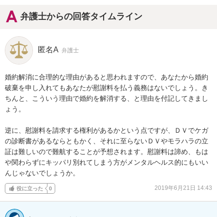
弁護士からの回答タイムライン
匿名A
弁護士
婚約解消に合理的な理由があると思われますので、あなたから婚約
破棄を申し入れてもあなたが慰謝料を払う義務はないでしょう。き
ちんと、こういう理由で婚約を解消する、と理由を付記してきまし
ょう。

逆に、慰謝料を請求する権利があるかという点ですが、ＤＶでケガ
の診断書があるならともかく、それに至らないＤＶやモラハラの立
証は難しいので難航することが予想されます。慰謝料は諦め、もは
や関わらずにキッパリ別れてしまう方がメンタルヘルス的にもいい
んじゃないでしょうか。
2019年6月21日 14:43
役に立った
0