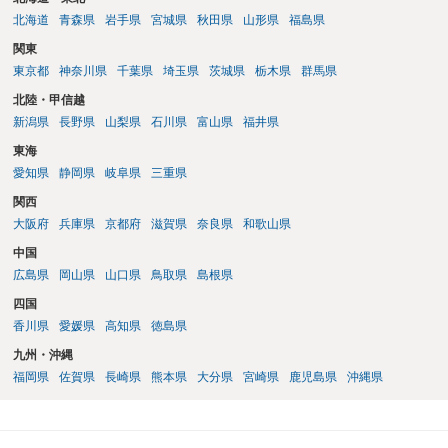
いるのであれば，どのような内容の委任なのか不明ですが，その行政
北海道
青森県
岩手県
宮城県
秋田県
山形県
福島県
書士との協議になると思います。請求するか，訴訟にするか，その点
関東
の見極めや，相手方は性交類似行為は認めているのか，それさえも否
東京都
神奈川県
千葉県
埼玉県
茨城県
栃木県
群馬県
定しているのかによって，考え方・進め方は変わってくると思いま
す。 ④性交類似行為を認めているにもかかわらず支払を拒否するので
北陸・甲信越
あれば，本人（行政書士でも同じだと思います。）への対応ではあま
新潟県
長野県
山梨県
石川県
富山県
福井県
り変わらないように思います。減額で折り合えるなら本人様の交渉で
東海
もよいように思いますが，ゼロかどうかの観点であれば，訴訟に進む
しかなくなるようにも思います。そうしますと，お近くの弁護士に相
愛知県
静岡県
岐阜県
三重県
談して進めることを検討した方がよいようにも思います。
関西
大阪府
兵庫県
京都府
滋賀県
奈良県
和歌山県
中国
広島県
岡山県
山口県
鳥取県
島根県
四国
香川県
愛媛県
高知県
徳島県
九州・沖縄
福岡県
佐賀県
長崎県
熊本県
大分県
宮崎県
鹿児島県
沖縄県