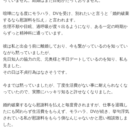
っていません。結婚はまだ目処がたっておりません。

喧嘩になる度にモラハラ、DVを受け、別れたいと言うと「婚約破棄
するなら慰謝料を払え」と言われます。

生理不順や目眩、過呼吸が度々出るようになり、ある一定の時期か
らずっと精神科に通っています。

彼は私と出会う前に離婚しており、今も繋がっているのを知ってい
ながら黙っていましたが、

先日知人の協力の元、元奥様と半日デートしているのを知り、私も
見ました。

その日は不貞行為はなさそうです。

今までは黙っていましたが、丁度生活費がない事に耐えられなくな
っていたので、実際にハッキリ知ると許せなくなりました。

婚約破棄するなら慰謝料を払えと毎度脅されますが、仕事を退職し
たにも関わらず生活費をもらえず、モラハラ、DVが続き、挙句浮気
されている私が慰謝料をもらう側なんじゃないかと思い相談致しま
した。
