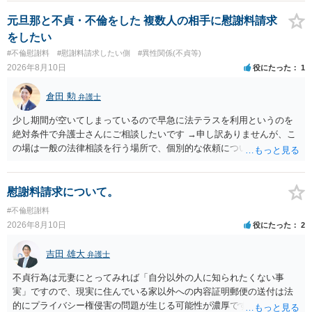
元旦那と不貞・不倫をした 複数人の相手に慰謝料請求
をしたい
#不倫慰謝料
#慰謝料請求したい側
#異性関係(不貞等)
2026年8月10日
役にたった
1
倉田 勲
弁護士
少し期間が空いてしまっているので早急に法テラスを利用というのを
絶対条件で弁護士さんにご相談したいです →申し訳ありませんが、こ
の場は一般の法律相談を行う場所で、個別的な依頼についてやり取り
することが禁止されています。 弁護士に依頼を前提に相談したいとい
うことでしたら、ココナラ法律相談の「弁護士検索」で法テラス利用
可能な弁護士に直接お問い合わせください。
慰謝料請求について。
#不倫慰謝料
2026年8月10日
役にたった
2
吉田 雄大
弁護士
不貞行為は元妻にとってみれば「自分以外の人に知られたくない事
実」ですので、現実に住んでいる家以外への内容証明郵便の送付は法
的にプライバシー権侵害の問題が生じる可能性が濃厚です。ですの