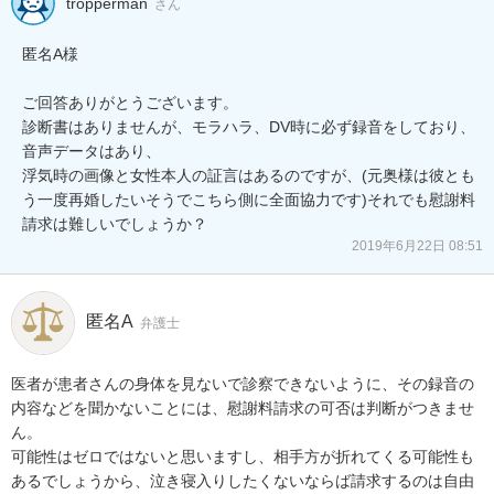
tropperman
さん
匿名A様

ご回答ありがとうございます。

診断書はありませんが、モラハラ、DV時に必ず録音をしており、
音声データはあり、

浮気時の画像と女性本人の証言はあるのですが、(元奥様は彼とも
う一度再婚したいそうでこちら側に全面協力です)それでも慰謝料
請求は難しいでしょうか？
2019年6月22日 08:51
匿名A
弁護士
医者が患者さんの身体を見ないで診察できないように、その録音の
内容などを聞かないことには、慰謝料請求の可否は判断がつきませ
ん。

可能性はゼロではないと思いますし、相手方が折れてくる可能性も
あるでしょうから、泣き寝入りしたくないならば請求するのは自由