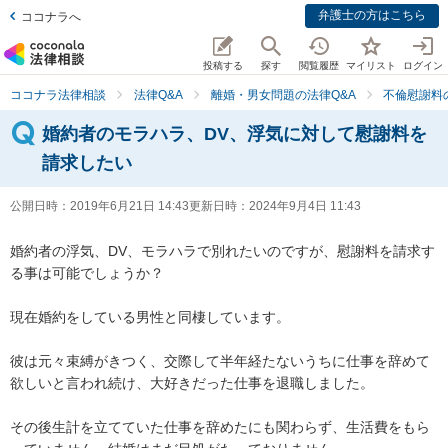
弁護士の方はこちら
ココナラへ
投稿する
探す
閲覧履歴
マイリスト
ログイン
ココナラ法律相談
法律Q&A
離婚・男女問題の法律Q&A
不倫慰謝料
婚約者のモラハラ、DV、浮気に対して慰謝料を
請求したい
公開日時：
2019年6月21日 14:43
更新日時：
2024年9月4日 11:43
婚約者の浮気、DV、モラハラで別れたいのですが、慰謝料を請求す
る事は可能でしょうか？

現在婚約をしている男性と同棲しています。

彼は元々束縛がきつく、交際して半年経たないうちに仕事を辞めて
欲しいと言われ続け、大好きだった仕事を退職しました。

その後生計を立てていた仕事を辞めたにも関わらず、生活費をもら