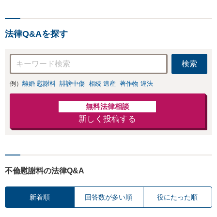
法律Q&Aを探す
検索
例）
離婚 慰謝料
誹謗中傷
相続 遺産
著作物 違法
無料法律相談
新しく投稿する
不倫慰謝料の法律Q&A
新着順
回答数が多い順
役にたった順