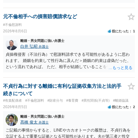
で、お勧めできません。
元不倫相手への損害賠償請求など
#不倫慰謝料
2026年8月6日
役にたった
1
離婚・男女問題に強い弁護士
白井 弘昭
弁護士
貞操権侵害（不法行為）で慰謝料請求できる可能性があるように思わ
れます。 婚姻を約束して性行為に及んだ＞婚姻の約束は虚偽だった、
という流れであれば。 ただ、相手が結婚していることを知って行為に
及んでいるのであれば、婚姻できないことについて相談者さんの帰責
性も認められそうですので、あまり慰謝料は高額にならないように思
われます。 一度、最寄りの弁護士に相談してみてください。
不貞行為に対する離婚に有利な証拠収集方法と法的手
続きについて
#有責配偶者
#不倫慰謝料
#財産分与
#養育費
#異性関係(不貞等)
#離婚協議
2026年8月5日
役にたった
2
離婚・男女問題に強い弁護士
髙橋 俊太
弁護士
ご記載の事情からすると、LINEやカカオトークの履歴は、不貞行為を
立証する上で重要な証拠となる可能性があります。夫が第三者と性交