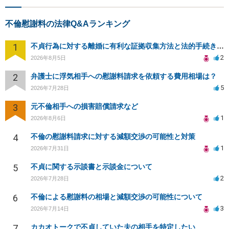
不倫慰謝料の法律Q&Aランキング
1
不貞行為に対する離婚に有利な証拠収集方法と法的手続きについて
2
2026年8月5日
2
弁護士に浮気相手への慰謝料請求を依頼する費用相場は？
5
2026年7月28日
3
元不倫相手への損害賠償請求など
1
2026年8月6日
4
不倫の慰謝料請求に対する減額交渉の可能性と対策
1
2026年7月31日
5
不貞に関する示談書と示談金について
2
2026年7月28日
6
不倫による慰謝料の相場と減額交渉の可能性について
3
2026年7月14日
7
カカオトークで不貞していた夫の相手を特定したい