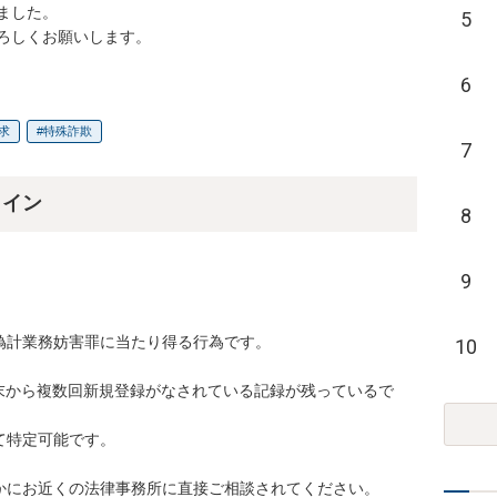
した。

5
ろしくお願いします。
6
求
特殊詐欺
7
ライン
8
9
計業務妨害罪に当たり得る行為です。

10
末から複数回新規登録がなされている記録が残っているで
特定可能です。

かにお近くの法律事務所に直接ご相談されてください。