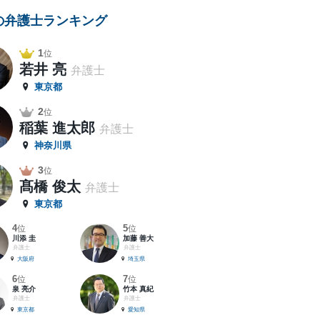
の弁護士ランキング
1
位
若井 亮
弁護士
東京都
2
位
稲葉 進太郎
弁護士
神奈川県
3
位
髙橋 俊太
弁護士
東京都
4
5
位
位
川添 圭
加藤 善大
弁護士
弁護士
大阪府
埼玉県
6
7
位
位
泉 亮介
竹本 真紀
弁護士
弁護士
東京都
愛知県