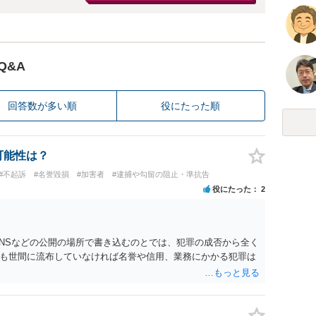
Q&A
回答数が多い順
役にたった順
可能性は？
#不起訴
#名誉毀損
#加害者
#逮捕や勾留の阻止・準抗告
役にたった
2
SNSなどの公開の場所で書き込むのとでは、犯罪の成否から全く
も世間に流布していなければ名誉や信用、業務にかかる犯罪は