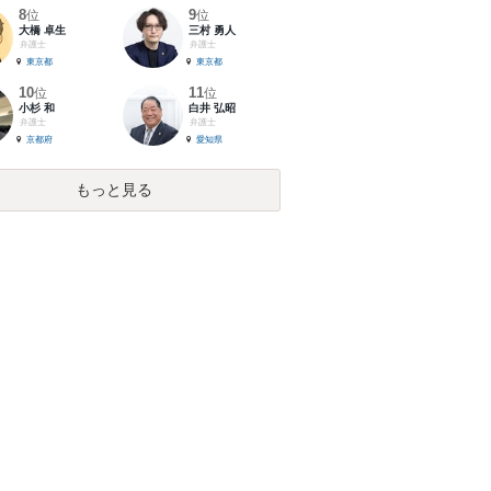
8
9
位
位
大橋 卓生
三村 勇人
弁護士
弁護士
東京都
東京都
10
11
位
位
小杉 和
白井 弘昭
弁護士
弁護士
京都府
愛知県
もっと見る