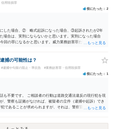
・信用毀損罪
役にたった
2
にした場合、② 略式起訴になった場合、③起訴されたが2年
た場合は、実刑にならないかと思います。実刑になった場合
＋今回の罪になるかと思います。威力業務妨害罪だけであれば、
と思いますので、3年8カ月の刑期程度かと思います。ご参考に
逮捕の可能性は？
#逮捕や勾留の阻止・準抗告
#業務妨害罪・信用毀損罪
役にたった
1
話も不要です。 ご相談者の行動は道路交通法違反の現行犯を現
が、警察も証拠がなければ、被疑者の立件（逮捕や起訴）でき
行犯であることが求められますが、それは、警察官が現認してい
撮影されていれば、証拠の確保はできるかもしれませんが、土地
結局、立件できないとうことになります。 次からは、スマホで
ます。
もっとみる