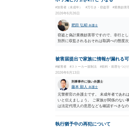
#加害者（未成年）
#万引き・窃盗罪
#業務妨害
2026年6月26日
肥田 弘昭
弁護士
窃盗と偽計業務妨害罪ですので、非行とし
別所に収監されるおそれは取調べの態度次
被害届提出で家族に情報が漏れる可
#被害者
#ストーカー規制法
#前科・前歴をつけ
2026年6月13日
刑事事件に強い弁護士
藤本 顯人
弁護士
元警察官の弁護士です。 未成年者であれ
いと伝えましょう。 ご家族が関係のない
は法定代理人の意思なども確認すべきなの
執行猶予中の再犯について