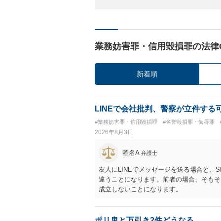
業務妨害罪・信用毀損罪の法律
新着順
LINEで会社批判、警察が立件する
#業務妨害罪・信用毀損罪
#名誉毀損罪・侮辱罪
2026年8月3日
匿名A
弁護士
友人にLINEでメッセージを送る場合と、
違うことになります。前者の場合、そもそ
成立しないことになります。
ポリ鬼と万引き2件どうなる