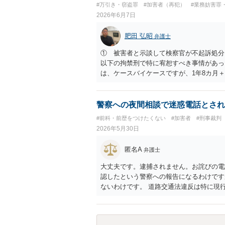
#万引き・窃盗罪
#加害者（再犯）
#業務妨害罪
2026年6月7日
肥田 弘昭
弁護士
① 被害者と示談して検察官が不起訴処分
以下の拘禁刑で特に宥恕すべき事情があっ
は、ケースバイケースですが、1年8カ月
2年以上には私の弁護経験ではならないか
してください。
警察への夜間相談で迷惑電話とされ
#前科・前歴をつけたくない
#加害者
#刑事裁判
2026年5月30日
匿名A
弁護士
大丈夫です。逮捕されません。お詫びの電
認したという警察への報告になるわけです
ないわけです。 道路交通法違反は特に現
るからです。 もちろん防犯カメラなどで
柄で防犯カメラがあまりない場所ですと、
ビデオ撮影して、通報すると良いかと思い