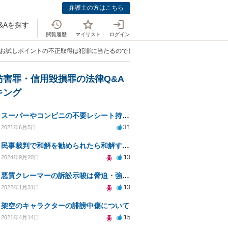
弁護士の方はこちら
&Aを探す
閲覧履歴
マイリスト
ログイン
やお試しポイントの不正取得は犯罪に当たるのでしょうか？」
妨害罪・信用毀損罪の法律Q&A
キング
スーパーやコンビニの不要レシート持ち去りは違法か？
31
2021年6月5日
民事裁判で和解を勧められたら和解するしかないか？判決で大きく結果が変わることはありますか？
13
2024年9月20日
悪質クレーマーの訴訟示唆は脅迫・強要に該当するか？
13
2022年1月31日
架空のキャラクターの誹謗中傷について
15
2021年4月14日