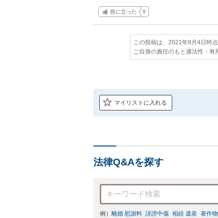
役に立った
9
この投稿は、2021年9月4日時
ご自身の責任のもと適法性・有
マイリストに入れる
法律Q&Aを探す
例）
離婚 慰謝料
誹謗中傷
相続 遺産
著作物