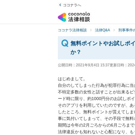
ココナラへ
ココナラ法律相談
法律Q&A
刑事事件の
無料ポイントやお試しポ
か？
公開日時：
2021年9月4日 15:37
更新日時：
202
はじめまして。

自分のしてしまった行為が犯罪行為に当た
不特定多数の女性と話すことが出来るビ
ード時に限り、約1000円分のお試しポイ
そのアプリを利用していたのですが、あ
したところ、無料ポイントが貰えてしま
事に気付いてしまって、その手段で無料ポ
期間は今年の2月ごろからの6月ごろまでで
法律違反かも知れないと心配になり、も