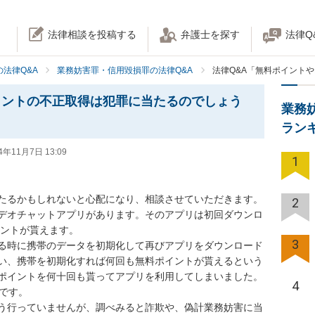
法律相談を投稿する
弁護士を探す
法律Q
法律Q&A
業務妨害罪・信用毀損罪の法律Q&A
法律Q&A「無料ポイント
イントの不正取得は犯罪に当たるのでしょう
業務
ラン
4年11月7日 13:09
1
るかもしれないと心配になり、相談させていただきます。

2
デオチャットアプリがあります。そのアプリは初回ダウンロ
ントが貰えます。

3
る時に携帯のデータを初期化して再びアプリをダウンロード
い、携帯を初期化すれば何回も無料ポイントが貰えるという
イントを何十回も貰ってアプリを利用してしまいました。

4
す。

う行っていませんが、調べみると詐欺や、偽計業務妨害に当