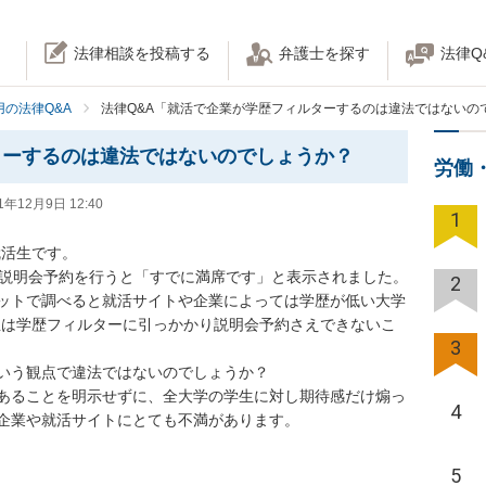
法律相談を投稿する
弁護士を探す
法律Q
の法律Q&A
法律Q&A「就活で企業が学歴フィルターするのは違法ではないの
ターするのは違法ではないのでしょうか？
労働
1年12月9日 12:40
1
活生です。

説明会予約を行うと「すでに満席です」と表示されました。

2
ットで調べると就活サイトや企業によっては学歴が低い大学
学生は学歴フィルターに引っかかり説明会予約さえできないこ
3
いう観点で違法ではないのでしょうか？

あることを明示せずに、全大学の学生に対し期待感だけ煽っ
4
企業や就活サイトにとても不満があります。
5