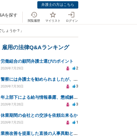
弁護士の方はこちら
&Aを探す
閲覧履歴
マイリスト
ログイン
でしょうか？」
・雇用の法律Q&Aランキング
労働組合の顧問弁護士選びのポイント
2
2026年7月29日
警察には弁護士を勧められましたが、費用対効果で依頼をすることを躊躇しています。
3
2026年7月30日
年上部下による給与情報暴露、懲戒解雇は可能ですか？
3
2026年7月28日
休業期間の会社との交渉を依頼出来るか
1
2026年7月25日
業務改善を提案した直後の人事異動と適応障害について、法的に問題があるか相談したいです。