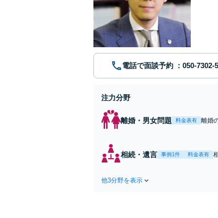
電話で面談予約
注力分野
離婚・男女問題
離婚
料金表有
く十
を払
相続・遺言
事例1件
料金表有
他3分野を表示