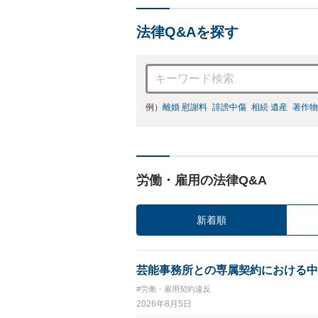
法律Q&Aを探す
例）
離婚 慰謝料
誹謗中傷
相続 遺産
著作物
労働・雇用の法律Q&A
新着順
芸能事務所との専属契約における中
#労働・雇用契約違反
2026年8月5日