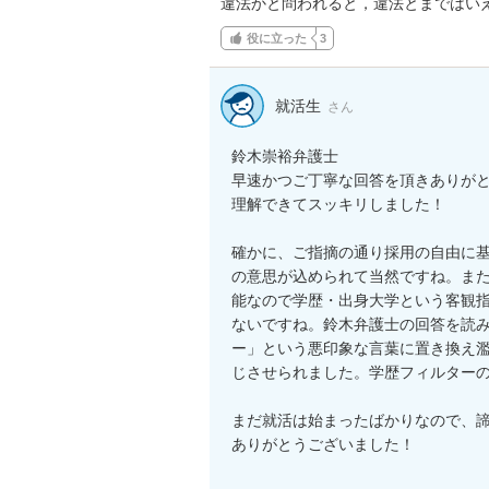
違法かと問われると，違法とまではい
役に立った
3
就活生
さん
鈴木崇裕弁護士

早速かつご丁寧な回答を頂きありがと
理解できてスッキリしました！

確かに、ご指摘の通り採用の自由に
の意思が込められて当然ですね。ま
能なので学歴・出身大学という客観
ないですね。鈴木弁護士の回答を読
ー」という悪印象な言葉に置き換え
じさせられました。学歴フィルターの
まだ就活は始まったばかりなので、諦
ありがとうございました！