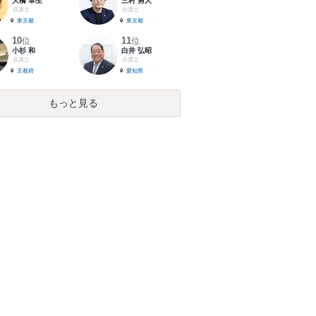
大橋 卓生
三村 勇人
弁護士
弁護士
東京都
東京都
10
11
位
位
小杉 和
白井 弘昭
弁護士
弁護士
京都府
愛知県
もっと見る