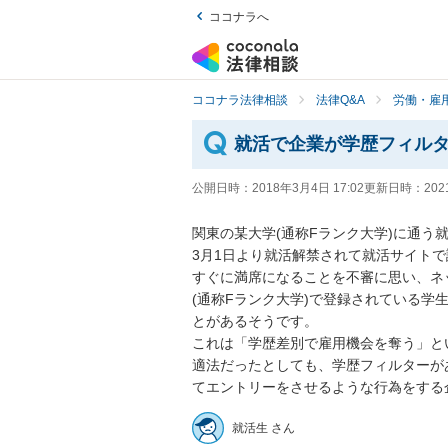
ココナラへ
ココナラ法律相談
法律Q&A
労働・雇用
就活で企業が学歴フィル
公開日時：
2018年3月4日 17:02
更新日時：
202
関東の某大学(通称Fランク大学)に通う就
3月1日より就活解禁されて就活サイトで
すぐに満席になることを不審に思い、ネ
(通称Fランク大学)で登録されている
とがあるそうです。

これは「学歴差別で雇用機会を奪う」と
適法だったとしても、学歴フィルターが
てエントリーをさせるような行為をする
就活生 さん