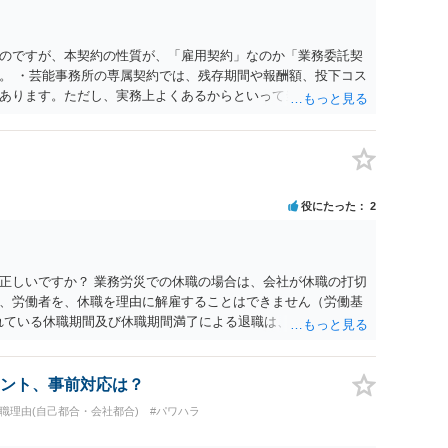
のですが、本契約の性質が、「雇用契約」なのか「業務委託契
。 ・芸能事務所の専属契約では、残存期間や報酬額、投下コス
あります。ただし、実務上よくあるからといって当然に適法と
係や合理性が重要です。 ・違約金に上限がなくても、常に有効
約に近い実態なら労基法16条で無効となる余地があり、そうで
大なら無効や減額が争点になります。 ・契約前の修正交渉は一
を設ける、実損害ベースにする、算定根拠を明確化する、違約金
」に限定する、などが典型です。 ・弁護士に契約前に契約書の
役にたった
2
ると思われます。 争点は、契約類型が雇用か業務委託か、実態
にどう定められているか、違約金の算定根拠が合理的か、とい
渉のパワーバランスの問題もありますが、修正余地があるう
で、資料等を持参の上弁護士に確認されることをお勧めしま
正しいですか？ 業務労災での休職の場合は、会社が休職の打切
よってはタレント側に損害賠償が発生する建付けになっているこ
、労働者を、休職を理由に解雇することはできません（労働基
に解除したのにタレントへ違約金を課す設計は、合理性や対価
られている休職期間及び休職期間満了による退職は、業務労災への
レント側の重大な契約違反がある場合は、実損害の範囲で請求
 仮に会社が打切り補償をせずに解雇した場合は、不当解雇に当
償保険の保険金とは別に、受け取れる金銭はありますでしょう
義務違反が認められると解されますので、会社の損害賠償責任
ント、事前対応は？
料、後遺障害慰謝料、逸失利益等）が認められる可能性が高い
退職理由(自己都合・会社都合)
#パワハラ
者行為傷害（同僚の不注意等による事故）の場合は、当該第三者
われた分は、損害額から控除（損益相殺）されますが、それを超