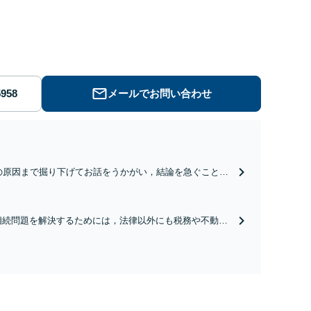
メールでお問い合わせ
の原因まで掘り下げてお話をうかがい，結論を急ぐことな
分にお考えいただき，離婚後の生活についても細心の注意
って，安心できる解決を目指して対応します。
相続問題を解決するためには，法律以外にも税務や不動産
鑑定評価など，幅広い知識が必要になります。多くの経験
から迅速な問題解決をはかり，必要に応じて各種専門家と
連携します。