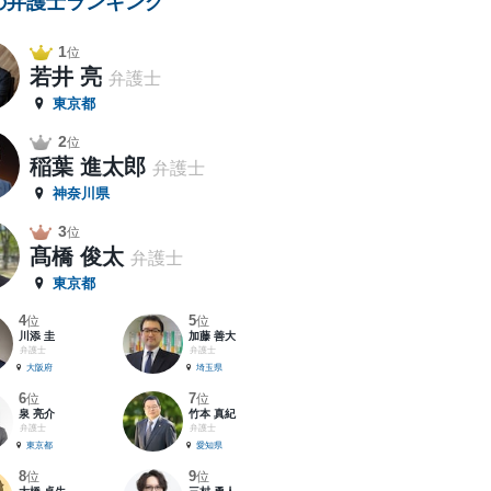
の弁護士ランキング
1
位
若井 亮
弁護士
東京都
2
位
稲葉 進太郎
弁護士
神奈川県
3
位
髙橋 俊太
弁護士
東京都
4
5
位
位
川添 圭
加藤 善大
弁護士
弁護士
大阪府
埼玉県
6
7
位
位
泉 亮介
竹本 真紀
弁護士
弁護士
東京都
愛知県
8
9
位
位