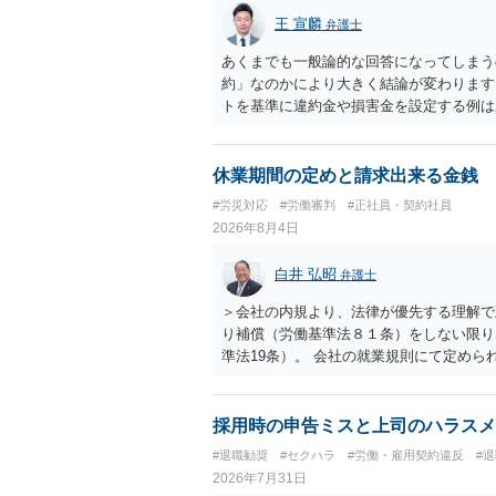
王 宣麟
弁護士
あくまでも一般論的な回答になってしまう
約」なのかにより大きく結論が変わります
トを基準に違約金や損害金を設定する例は
いう意味ではなく、実際の損害との対応関
になるわけではありません。契約が労働契
なくても、金額が事務所の損害と比べて過
休業期間の定めと請求出来る金銭
般的です。 交渉の方向としては、上限額
#労災対応
#労働審判
#正社員・契約社員
ではなく「合理的な実費・未回収費用のみ
2026年8月4日
内容をレビューしてもらう価値は十分にあ
として労働者性があるか、解除事由が双方
白井 弘昭
弁護士
う複数論点に分かれます。契約前なら、交
え、後から争うよりコストを抑えやすいの
＞会社の内規より、法律が優先する理解で
す。 ・事務所側の解除でも、解除理由に
り補償（労働基準法８１条）をしない限り
とはあります。ただし、事務所側が一方的
準法19条）。 会社の就業規則にて定め
性を欠くとして争いやすいです。逆に、タ
適用はありませんので、ご安心ください。
される可能性はあります。
たります。 ＞労災の休業補償と、所得補
か？ 業務労災の場合は、会社の安全配慮
採用時の申告ミスと上司のハラスメ
（治療費、通院慰謝料、入院費、入院慰謝
#退職勧奨
#セクハラ
#労働・雇用契約違反
#
と思われます。 また、業務労災での第三
2026年7月31日
の賠償責任も考えられます。 労災で支払