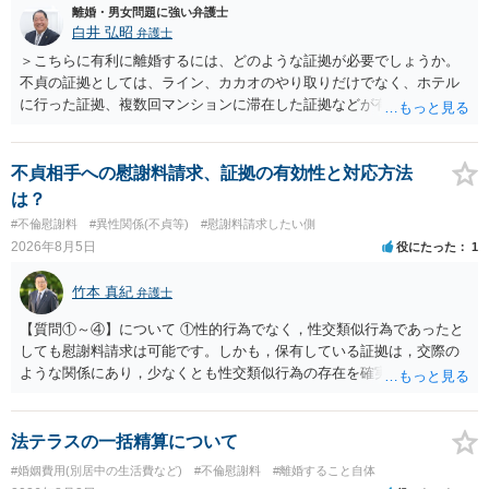
離婚・男女問題に強い弁護士
白井 弘昭
弁護士
＞こちらに有利に離婚するには、どのような証拠が必要でしょうか。
不貞の証拠としては、ライン、カカオのやり取りだけでなく、ホテル
に行った証拠、複数回マンションに滞在した証拠などが有効です。 不
貞の証拠があれば、離婚をさらに有利に進める（離婚したい時期に離
婚する、慰謝料をとるなど）ことができると思われます。 ただし、不
貞発覚後、長期間同居を続けると、不貞を許したとの評価につながる
不貞相手への慰謝料請求、証拠の有効性と対応方法
場合がありますので、ご注意ください。 以上、ご参考まで。
は？
#不倫慰謝料
#異性関係(不貞等)
#慰謝料請求したい側
2026年8月5日
役にたった
1
竹本 真紀
弁護士
【質問①～④】について ①性的行為でなく，性交類似行為であったと
しても慰謝料請求は可能です。しかも，保有している証拠は，交際の
ような関係にあり，少なくとも性交類似行為の存在を確実に証明でき
るものです（裏を返せば，証拠で認められる範囲でしか認めていない
ことを窺わせるものです。）。ですから，慰謝料請求を進めることで
よいと思います。 ただ．慰謝料額については，婚姻破綻に至っていな
法テラスの一括精算について
いとして，この点を考慮されることになるかもしれません。 ②夫との
#婚姻費用(別居中の生活費など)
#不倫慰謝料
#離婚すること自体
今後のことを考えて書いてもらうか否かを検討するのがよいと思いま