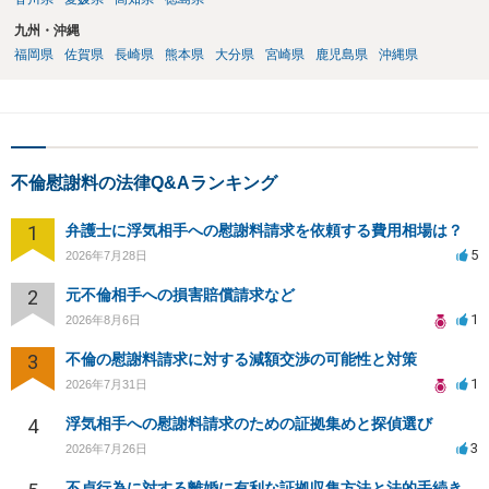
九州・沖縄
福岡県
佐賀県
長崎県
熊本県
大分県
宮崎県
鹿児島県
沖縄県
不倫慰謝料の法律Q&Aランキング
1
弁護士に浮気相手への慰謝料請求を依頼する費用相場は？
5
2026年7月28日
2
元不倫相手への損害賠償請求など
1
2026年8月6日
3
不倫の慰謝料請求に対する減額交渉の可能性と対策
1
2026年7月31日
4
浮気相手への慰謝料請求のための証拠集めと探偵選び
3
2026年7月26日
不貞行為に対する離婚に有利な証拠収集方法と法的手続きについて