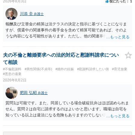
2026年8月3日
役にたった
1
す。今ある証拠以上のことを証明（証明力を強めることも含む）でき
るのであれば，前向きに検討を進めるという考え方でもよいでしょ
川添 圭
弁護士
う。慰謝料請求としては証拠として使えることが前提であり，その価
値と夫との関係との均衡のように思います。 ③行政書士に委任をして
報酬及び立替金の精算は法テラスの決定と指示に基づくことになりま
いるのであれば，どのような内容の委任なのか不明ですが，その行政
すが、償還中の関連事件の着手金を含めて精算可能であれば、そのよ
書士との協議になると思います。請求するか，訴訟にするか，その点
うな内容になる可能性があります。ただし、他の関連事件でも相手方
の見極めや，相手方は性交類似行為は認めているのか，それさえも否
から金銭を取得できる場合には個別に考える場合もあります。個別事
定しているのかによって，考え方・進め方は変わってくると思いま
情によって対応が違いますので、法テラスへお尋ねいただいた方が確
す。 ④性交類似行為を認めているにもかかわらず支払を拒否するので
実です。
夫の不倫と離婚要求への法的対応と慰謝料請求につい
あれば，本人（行政書士でも同じだと思います。）への対応ではあま
て相談
り変わらないように思います。減額で折り合えるなら本人様の交渉で
#不倫慰謝料
#異性関係(不貞等)
#婚外の妊娠
#慰謝料請求したい側
#育児放棄
もよいように思いますが，ゼロかどうかの観点であれば，訴訟に進む
#悪意の遺棄
しかなくなるようにも思います。そうしますと，お近くの弁護士に相
2026年8月2日
談して進めることを検討した方がよいようにも思います。
肥田 弘昭
弁護士
質問1は可能です。また、同居している場合破綻抗弁はほぼ認められま
せん。質問２は自宅に請求するのはよいかと思います。職場は自宅を
知っている以上は違法になる危険もありますのでしない方が良いで
す。質問３は可能かと思います。質問４は悪意の遺棄などに該当する
かと思います。有責配偶者ですので相手方からの離婚は拒否しても仮
に訴訟されても法的に成立しません。質問５は認知すると養育費支払