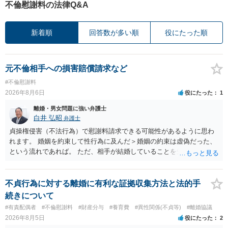
不倫慰謝料の法律Q&A
新着順
回答数が多い順
役にたった順
元不倫相手への損害賠償請求など
#不倫慰謝料
2026年8月6日
役にたった
1
離婚・男女問題に強い弁護士
白井 弘昭
弁護士
貞操権侵害（不法行為）で慰謝料請求できる可能性があるように思わ
れます。 婚姻を約束して性行為に及んだ＞婚姻の約束は虚偽だった、
という流れであれば。 ただ、相手が結婚していることを知って行為に
及んでいるのであれば、婚姻できないことについて相談者さんの帰責
性も認められそうですので、あまり慰謝料は高額にならないように思
われます。 一度、最寄りの弁護士に相談してみてください。
不貞行為に対する離婚に有利な証拠収集方法と法的手
続きについて
#有責配偶者
#不倫慰謝料
#財産分与
#養育費
#異性関係(不貞等)
#離婚協議
2026年8月5日
役にたった
2