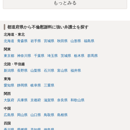
もっとみる
い、相続権が発生します。合意があれば法的に可能ですが法律で強制
することはできません。質問６は可能です。質問７は不貞行為の写真
データ（ハメ撮り）、第三者撮影の腕組み写真、夫の自白録音まであ
るのであれば十分かと思います。ご参考にしてください。
都道府県から不倫慰謝料に強い弁護士を探す
北海道・東北
北海道
青森県
岩手県
宮城県
秋田県
山形県
福島県
関東
東京都
神奈川県
千葉県
埼玉県
茨城県
栃木県
群馬県
北陸・甲信越
新潟県
長野県
山梨県
石川県
富山県
福井県
東海
愛知県
静岡県
岐阜県
三重県
関西
大阪府
兵庫県
京都府
滋賀県
奈良県
和歌山県
中国
広島県
岡山県
山口県
鳥取県
島根県
四国
香川県
愛媛県
高知県
徳島県