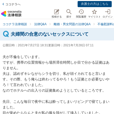
弁護士の方はこちら
ココナラへ
投稿する
探す
閲覧履歴
マイリスト
ログイン
ココナラ法律相談
法律Q&A
離婚・男女問題の法律Q&A
不倫慰謝料
夫婦間の合意のないセックスについて
公開日時：
2021年7月27日 18:31
更新日時：
2021年7月28日 07:11
夫が不倫をしています。

ですが、携帯の位置情報から場所滞在時間しか目で分かる証拠はあ
りません。

夫は、認めずキレながらシラを切り、私が頭イカれてると言いま
す。その際、もう俺らは終わってるやろ！もう証拠とか必要ないや
ろ！て言われていました。

なのでホテルへの出入りの証拠集めようとしているところです。

先日、こんな毎日で夜中に私は酔ってしまいリビングで寝てしまい
ました。

目が覚めたらなんと夫が私の服を脱がして挿入していました。
