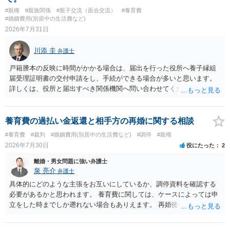
ついてまで、「この条項があるから当然に半額を請求できる」とまで
#親権
#親族関係
#親子交流（面会交流）
#養育費
は言いにくいと思われます。なお、通常、大学進学費用をどこまで負
#婚姻費用(別居中の生活費など)
担すべきかについては、離婚時の合意内容のほか、子どもの年齢、大
2026年7月31日
学進学についての父母の認識、父母の学歴・収入・資産状況、進学先
や費用などを踏まえて個別に検討することになります。公正証書の他
川添 圭
弁護士
の条項において、養育費の終期についてどのように定められている
か、大学進学に関する定めの有無、「教育費」「進学費用」に関する
戸籍謄本の反映に時間がかかる場合は、届出を行った役所へ養子縁組
定めの有無等について確認する必要があると考えられます。
届受理証明書の交付申請をし、手続ができる場合が多いと思います。
詳しくは、役所と届出すべき関係機関へ問い合わせてください。
養育費の過払い金返還と相手方の再婚に関する相談
#養育費
#裁判
#婚姻費用(別居中の生活費など)
#調停
#親権
2026年7月30日
役にたった
2
離婚・男女問題に強い弁護士
泉 亮介
弁護士
具体的にどのような主張をお互いにしているか、調停資料を確認する
必要があるかと思われます。 養育費に関しては、ケースによっては申
立をした時までしか遡れない場合もありえます。 再婚後の相手方の行
動がどのようなものであったのかも重要であるため、相手が再婚後の
養育費に関するやりとり等があればそちらについても確認する必要が