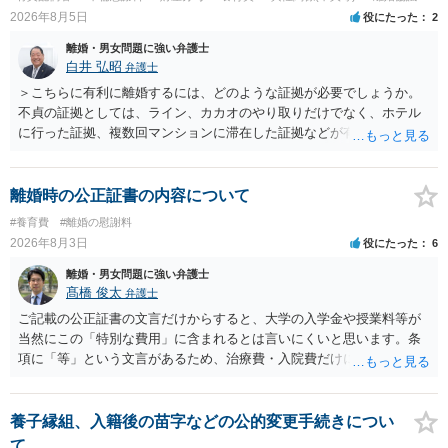
います。養育費は事情の変更があった場合に変更するので毎年見直す
2026年8月5日
役にたった
2
ことはあまりないです。ご参考にしてください。
離婚・男女問題に強い弁護士
白井 弘昭
弁護士
＞こちらに有利に離婚するには、どのような証拠が必要でしょうか。
不貞の証拠としては、ライン、カカオのやり取りだけでなく、ホテル
に行った証拠、複数回マンションに滞在した証拠などが有効です。 不
貞の証拠があれば、離婚をさらに有利に進める（離婚したい時期に離
婚する、慰謝料をとるなど）ことができると思われます。 ただし、不
貞発覚後、長期間同居を続けると、不貞を許したとの評価につながる
離婚時の公正証書の内容について
場合がありますので、ご注意ください。 以上、ご参考まで。
#養育費
#離婚の慰謝料
2026年8月3日
役にたった
6
離婚・男女問題に強い弁護士
髙橋 俊太
弁護士
ご記載の公正証書の文言だけからすると、大学の入学金や授業料等が
当然にこの「特別な費用」に含まれるとは言いにくいと思います。条
項に「等」という文言があるため、治療費・入院費だけに限定される
わけではありませんが、その前に「病気・事故に伴う費用」と明記さ
れていますので、通常は、病気や事故によって臨時に必要となった医
療費その他これに類する特別支出を念頭に置いた条項と読むのが自然
養子縁組、入籍後の苗字などの公的変更手続きについ
です。したがって、大学の入学金、授業料、受験費用などの教育費に
て。