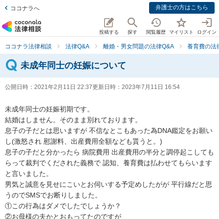
弁護士の方はこちら
ココナラへ
投稿する
探す
閲覧履歴
マイリスト
ログイン
ココナラ法律相談
法律Q&A
離婚・男女問題の法律Q&A
養育費の法
未成年同士の妊娠について
公開日時：
2021年2月11日 22:37
更新日時：
2023年7月11日 16:54
未成年同士の妊娠初期です。

結婚はしません。そのまま別れております。

息子の子だとは思いますが 不信なとこもあった為DNA鑑定をお願い
し(激怒され 慰謝料、出産費用全額なども貰うと。)

息子の子だと分かったら 病院費用 出産費用の半分と調停起こしても
らって裁判でくだされた義務で 認知、養育費は払わせてもらいます
と言いました。

男気と誠意を見せにこいとお伺いする予定めしたがが 平行線だと思
うのでSMSでお断りしました。

①この行為はダメでしたでしょうか？

②お母様の夫かとおもってたのですが
