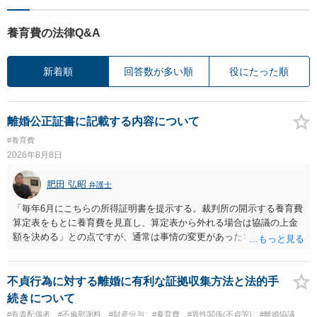
養育費の法律Q&A
新着順
回答数が多い順
役にたった順
離婚公正証書に記載する内容について
#養育費
2026年8月8日
肥田 弘昭
弁護士
「毎年6月にこちらの所得証明書を提示する。裁判所の開示する養育費
算定表をもとに養育費を見直し、算定表から外れる場合は協議の上金
額を決める」との点ですが、通常は事情の変更があった場合に変更し
ますので妥当とまでは言えないかと思います。「養育費は当初予測出
来なかった事情の変更により双方協議の上増減出来る」と「通知義務
に勤務先」が含まれているので、私に収入が入った事は相手に通知が
不貞行為に対する離婚に有利な証拠収集方法と法的手
行く事になり、上記のような文言が無くても養育費の見直しは適宜出
続きについて
来るかと思うのですが違うのでしょうか？との点はそのとおりかと思
#有責配偶者
#不倫慰謝料
#財産分与
#養育費
#異性関係(不貞等)
#離婚協議