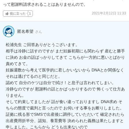
って慰謝料請求されることはありませんので。
2021年2月12日 11:33
役に立った
1
匿名希望
さん
松浦先生 ご回答ありがとうございます。

相手は冷静に話すのですが まだ妊娠初期にも関わらず 産むと勝手
に決め お金の話ばっかりしてきて こちらが一方的に悪いとばかり
責めてきて。

妊娠週数から考えて医学的に君しかいないから DNAとか関係なく 
それは逃げてるのと同じだと。

認めて 自分のケツは自分で拭け！と息子は言われてしまい。

冷静なのですが 慰謝料の話とかばっかりするので 怖くって仕方あ
りません。

そして約束してましたが 話が食い違っておりますし DNA求め そ
ちらの態度で裁判と言ったので お伺いする事をお断りしました。

証拠に残る形でSMSで出産後に調停していただいて 確定されたら 
出産費用折半分、認知、養育費等 決められた義務は果たしますと
申しました。こちらから どうも出来ないので
