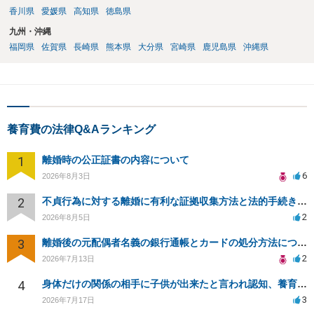
香川県
愛媛県
高知県
徳島県
九州・沖縄
福岡県
佐賀県
長崎県
熊本県
大分県
宮崎県
鹿児島県
沖縄県
養育費の法律Q&Aランキング
1
離婚時の公正証書の内容について
6
2026年8月3日
2
不貞行為に対する離婚に有利な証拠収集方法と法的手続きについて
2
2026年8月5日
3
離婚後の元配偶者名義の銀行通帳とカードの処分方法について
2
2026年7月13日
4
身体だけの関係の相手に子供が出来たと言われ認知、養育費を要求されているが自身の子供か分からない
3
2026年7月17日