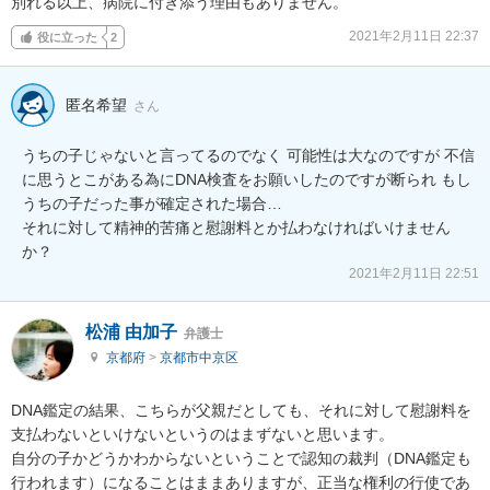
別れる以上、病院に付き添う理由もありません。
2021年2月11日 22:37
役に立った
2
匿名希望
さん
うちの子じゃないと言ってるのでなく 可能性は大なのですが 不信
に思うとこがある為にDNA検査をお願いしたのですが断られ もし

うちの子だった事が確定された場合…

それに対して精神的苦痛と慰謝料とか払わなければいけません
か？
2021年2月11日 22:51
松浦 由加子
弁護士
京都府
>
京都市中京区
DNA鑑定の結果、こちらが父親だとしても、それに対して慰謝料を
支払わないといけないというのはまずないと思います。

自分の子かどうかわからないということで認知の裁判（DNA鑑定も
行われます）になることはままありますが、正当な権利の行使であ