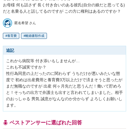
お母様 何も話さず 長く付き合いのある彼氏(自分の娘だと思ってる)
だと名乗る人と話してるのですが この方に権利はあるのですか？
匿名希望 さん
養育費
離婚書類作成
追記
これから病院等 付き添いもしませんが…

これも不誠実ですか？

性行為同意の上だったのに関わらず うちだけが悪いみたいな態
度で 初めは出産費用と養育費3万以上だけで済まそうと思ったが 
まだ無職なのですが 出産 何ヶ月先だと思うんだ！働いて貯めろ
と！そっちの出方で弁護士も出すと言われてしまいました。相手
のおっしゃる 男気 誠意がなんなのか分からず よろしくお願いし
ます。
ベストアンサーに選ばれた回答