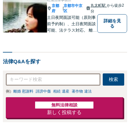
丸太町駅
から徒歩2
京都
京都市中京
|
府
区
分
土日夜間面談可能（原則事
詳細を見
前予約制）、土日夜間面談
る
可能、法テラス対応。 離
婚・借金（破産、個人再生
等）・遺産分割など個人の
方のご相談のほか、契約ト
ラブルや雇用問題・クレー
法律Q&Aを探す
マー対応など事業者様にも
広く対応しております。お
気軽にご相談ください。
検索
例）
離婚 慰謝料
誹謗中傷
相続 遺産
著作物 違法
無料法律相談
新しく投稿する