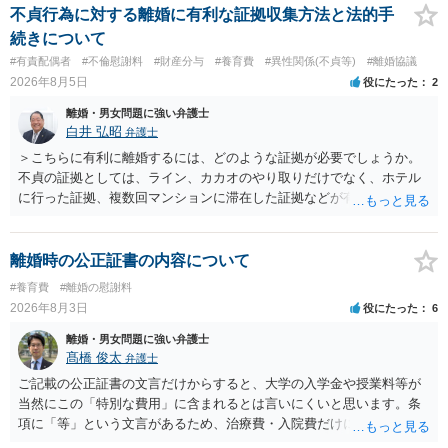
に勤務先」が含まれているので、私に収入が入った事は相手に通知が
不貞行為に対する離婚に有利な証拠収集方法と法的手
行く事になり、上記のような文言が無くても養育費の見直しは適宜出
続きについて
来るかと思うのですが違うのでしょうか？との点はそのとおりかと思
#有責配偶者
#不倫慰謝料
#財産分与
#養育費
#異性関係(不貞等)
#離婚協議
います。養育費は事情の変更があった場合に変更するので毎年見直す
2026年8月5日
役にたった
2
ことはあまりないです。ご参考にしてください。
離婚・男女問題に強い弁護士
白井 弘昭
弁護士
＞こちらに有利に離婚するには、どのような証拠が必要でしょうか。
不貞の証拠としては、ライン、カカオのやり取りだけでなく、ホテル
に行った証拠、複数回マンションに滞在した証拠などが有効です。 不
貞の証拠があれば、離婚をさらに有利に進める（離婚したい時期に離
婚する、慰謝料をとるなど）ことができると思われます。 ただし、不
貞発覚後、長期間同居を続けると、不貞を許したとの評価につながる
離婚時の公正証書の内容について
場合がありますので、ご注意ください。 以上、ご参考まで。
#養育費
#離婚の慰謝料
2026年8月3日
役にたった
6
離婚・男女問題に強い弁護士
髙橋 俊太
弁護士
ご記載の公正証書の文言だけからすると、大学の入学金や授業料等が
当然にこの「特別な費用」に含まれるとは言いにくいと思います。条
項に「等」という文言があるため、治療費・入院費だけに限定される
わけではありませんが、その前に「病気・事故に伴う費用」と明記さ