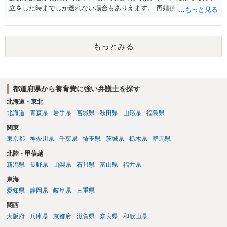
立をした時までしか遡れない場合もありえます。 再婚後の相手方の行
動がどのようなものであったのかも重要であるため、相手が再婚後の
養育費に関するやりとり等があればそちらについても確認する必要が
あるでしょう。 公開相談の場での回答よりも個別に弁護士にご相談さ
もっとみる
れることをお勧めいたします。
都道府県から養育費に強い弁護士を探す
北海道・東北
北海道
青森県
岩手県
宮城県
秋田県
山形県
福島県
関東
東京都
神奈川県
千葉県
埼玉県
茨城県
栃木県
群馬県
北陸・甲信越
新潟県
長野県
山梨県
石川県
富山県
福井県
東海
愛知県
静岡県
岐阜県
三重県
関西
大阪府
兵庫県
京都府
滋賀県
奈良県
和歌山県