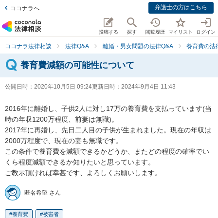
弁護士の方はこちら
ココナラへ
投稿する
探す
閲覧履歴
マイリスト
ログイン
ココナラ法律相談
法律Q&A
離婚・男女問題の法律Q&A
養育費の法
養育費減額の可能性について
公開日時：
2020年10月5日 09:24
更新日時：
2024年9月4日 11:43
2016年に離婚し、子供2人に対し17万の養育費を支払っています(当
時の年収1200万程度、前妻は無職)。

2017年に再婚し、先日二人目の子供が生まれました。現在の年収は
2000万程度で、現在の妻も無職です。

この条件で養育費を減額できるかどうか、またどの程度の確率でい
くら程度減額できるか知りたいと思っています。

ご教示頂ければ幸甚です、よろしくお願いします。
匿名希望 さん
養育費
被害者