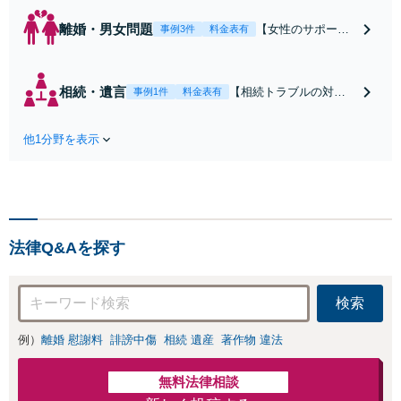
離婚・男女問題
【女性のサポート
事例3件
料金表有
実績豊富】【子連
れ相談可】女性な
らではのきめ細や
相続・遺言
【相続トラブルの対応
事例1件
料金表有
かな配慮で、将来
実績豊富】【相続の承
を見据えたアドバ
認・放棄に期限あり】
イス。早期相談で
他1分野を表示
依頼者様にとって納得
有利な解決に導き
できる相続へ導きま
やすくなります。
す。残された家族が揉
慰謝料請求／財産
めないための正しい遺
分与／親権／養育
言書作成をサポート。
費ならお任せくだ
ご家族が亡くなった際
さい。【安心の費
法律Q&Aを探す
はすぐに弁護士に相談
用設計】【岡山駅
を！【安心の費用設
徒歩10分】
計】【岡山駅徒歩10
検索
分】
例）
離婚 慰謝料
誹謗中傷
相続 遺産
著作物 違法
無料法律相談