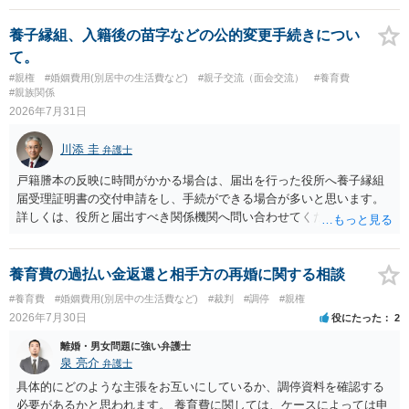
れていますので、通常は、病気や事故によって臨時に必要となった医
療費その他これに類する特別支出を念頭に置いた条項と読むのが自然
養子縁組、入籍後の苗字などの公的変更手続きについ
です。したがって、大学の入学金、授業料、受験費用などの教育費に
て。
ついてまで、「この条項があるから当然に半額を請求できる」とまで
#親権
#婚姻費用(別居中の生活費など)
#親子交流（面会交流）
#養育費
は言いにくいと思われます。なお、通常、大学進学費用をどこまで負
#親族関係
担すべきかについては、離婚時の合意内容のほか、子どもの年齢、大
2026年7月31日
学進学についての父母の認識、父母の学歴・収入・資産状況、進学先
や費用などを踏まえて個別に検討することになります。公正証書の他
川添 圭
弁護士
の条項において、養育費の終期についてどのように定められている
か、大学進学に関する定めの有無、「教育費」「進学費用」に関する
戸籍謄本の反映に時間がかかる場合は、届出を行った役所へ養子縁組
定めの有無等について確認する必要があると考えられます。
届受理証明書の交付申請をし、手続ができる場合が多いと思います。
詳しくは、役所と届出すべき関係機関へ問い合わせてください。
養育費の過払い金返還と相手方の再婚に関する相談
#養育費
#婚姻費用(別居中の生活費など)
#裁判
#調停
#親権
2026年7月30日
役にたった
2
離婚・男女問題に強い弁護士
泉 亮介
弁護士
具体的にどのような主張をお互いにしているか、調停資料を確認する
必要があるかと思われます。 養育費に関しては、ケースによっては申