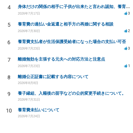
4
身体だけの関係の相手に子供が出来たと言われ認知、養育費を要求されているが自身の子供か分からない
3
2026年7月17日
5
養育費の過払い金返還と相手方の再婚に関する相談
2
2026年7月30日
6
養育費支払者が生活保護受給者になった場合の支払い可否
3
2026年7月23日
7
離婚無効を主張する元夫への対応方法と注意点
1
2026年7月23日
8
離婚公正証書に記載する内容について
2026年8月8日
9
養子縁組、入籍後の苗字などの公的変更手続きについて。
2026年7月31日
10
養育費未払いについて
2026年7月24日