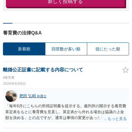
新しく投稿する
養育費の法律Q&A
新着順
回答数が多い順
役にたった順
離婚公正証書に記載する内容について
#養育費
2026年8月8日
肥田 弘昭
弁護士
「毎年6月にこちらの所得証明書を提示する。裁判所の開示する養育費
算定表をもとに養育費を見直し、算定表から外れる場合は協議の上金
額を決める」との点ですが、通常は事情の変更があった場合に変更し
ますので妥当とまでは言えないかと思います。「養育費は当初予測出
来なかった事情の変更により双方協議の上増減出来る」と「通知義務