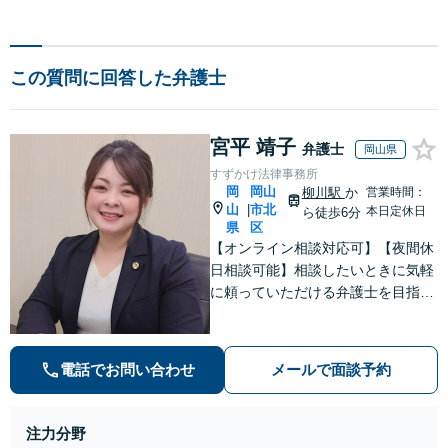
この質問に回答した弁護士
宮平 靖子
弁護士
岡山県
すずかけ法律事務所
岡
岡山
柳川駅
か
営業時間：
山
市北
|
本日定休日
ら徒歩6分
県
区
【オンライン相談対応可】【夜間休
日相談可能】相談したいときに気軽
に頼っていただける弁護士を目指し
ております。依頼者にとって最善の
解決策を一緒に考えます。まずはご
相談ください。
電話でお問い合わせ
メールで面談予約
注力分野